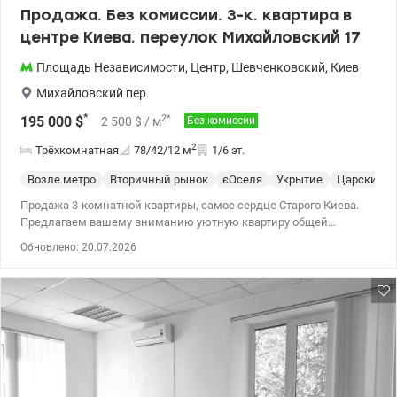
Продажа. Без комиссии. 3-к. квартира в
центре Киева. переулок Михайловский 17
Площадь Независимости
,
Центр
,
Шевченковский
,
Киев
Михайловский пер.
*
2
*
195 000
$
2 500
$
/ м
Без комиссии
2
Трёхкомнатная
78/42/12
м
1/6 эт.
Возле метро
Вторичный рынок
єОселя
Укрытие
Царский д
Продажа 3-комнатной квартиры, самое сердце Старого Киева.
Предлагаем вашему вниманию уютную квартиру общей
площадью 78 м² (жилая – 42 м², кухня – 12 м²), расположенную
Обновлено: 20.07.2026
на 1-м этаже из 5 в историческом доме на Михайловском
переулке, 17, в центре – рядом с Софийским собором и
Майданом Независимости. Особенности квартиры: • Высокие
3,85м потолки и большие окна дарят максимум света и
пространства, создавая чувство открытости и воздушности. •
Свежий косметический ремонт – квартира готова к
проживанию. • Качественный паркет в комнатах – сочетание
тепла, стиля и долговечности. • Рациональная планировка: три
отдельные комнаты, просторная кухня с необходимой бытовой