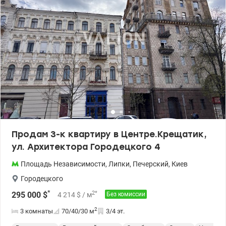
Продам 3-к квартиру в Центре.Крещатик,
ул. Архитектора Городецкого 4
Площадь Независимости
,
Липки
,
Печерский
,
Киев
Городецкого
*
2
*
295 000
$
4 214
$
/ м
Без комиссии
2
3 комнаты
70/40/30
м
3/4 эт.