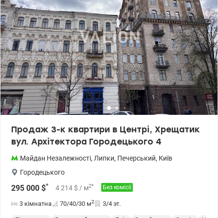
Продаж 3-к квартири в Центрі, Хрещатик
вул. Архітектора Городецького 4
Майдан Незалежності
,
Липки
,
Печерський
,
Київ
Городецького
*
2
*
295 000
$
4 214
$
/ м
Без комісії
2
3 кімнатна
70/40/30
м
3/4 эт.