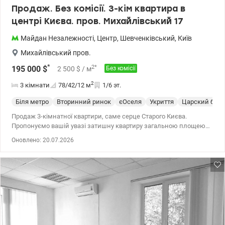
Продаж. Без комісії. 3-кім квартира в
центрі Києва. пров. Михайлівський 17
Майдан Незалежності
,
Центр
,
Шевченківський
,
Київ
Михайлівський пров.
*
2
*
195 000
$
2 500
$
/ м
Без комісії
2
3 кімнати
78/42/12
м
1/6 эт.
Біля метро
Вторинний ринок
єОселя
Укриття
Царский буд
Продаж 3-кімнатної квартири, саме серце Старого Києва.
Пропонуємо вашій увазі затишну квартиру загальною площею
78 м² (житлова — 42 м², кухня — 12 м²), розташовану на 2-му
Оновлено: 20.07.2026
поверсі з 5 в історичному будинку на Михайлівському провулку,
17, у центрі — поряд із Софійським собором та Майданом
Незалежності. Особливості квартири: • Високі 3,85м стелі й
великі вікна дарують максимум світла та простору, створюючи
відчуття відкритості та легкості. • Свіжий косметичний ремонт —
квартира готова до проживання. • Якісний паркет у кімнатах —
поєднання тепла, стилю й довговічності. • Раціональне
планування: три окремі кімнати, простора кухня з необхідною
побутовою технікою, балкон з видом на тихий, охайний двір, а