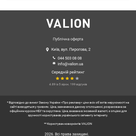
Публічна оферта
Київ, вул. Пирогова, 2
044 503 08 08
info@valion.ua
Середній рейтинг
4.89 із 5 зірок. 199 відгуків
* Відповідно до вимог Закону України «Про рекламу» ціни всіх об'єктів нерухомості на
сайті виводяться у гривнях. Ціна, зазначена в даному оголошенні, розрахована за
офіційним курсом НБУ та округлена. Ціна, вказана в іноземній валюті, є опцією для
зручності користувачів українського сегменту інтернету.
** Користувач коворкінгів VALION
2026. Всі права захищені.