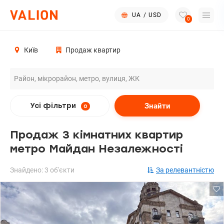
UA
/
USD
0
Київ
Продаж квартир
Знайти
Усі фільтри
0
Продаж 3 кімнатних квартир
метро Майдан Незалежності
Знайдено: 3 об'єкти
За релевантністю