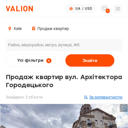
UA
/
USD
0
Київ
Продаж квартир
Знайти
Усі фільтри
0
Продаж квартир вул. Архітектора
Городецького
Знайдено: 2 об'єкти
За релевантністю