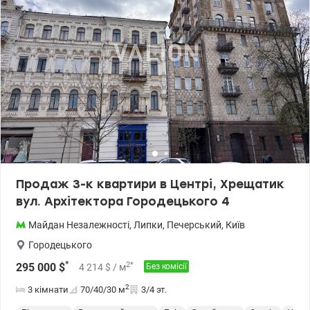
Продаж 3-к квартири в Центрі, Хрещатик
вул. Архітектора Городецького 4
Майдан Незалежності
,
Липки
,
Печерський
,
Київ
Городецького
*
2
*
295 000
$
4 214
$
/ м
Без комісії
2
3 кімнати
70/40/30
м
3/4 эт.