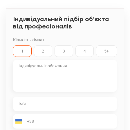
Індивідуальний підбір об'єкта
від професіоналів
Кількість кімнат:
1
2
3
4
5+