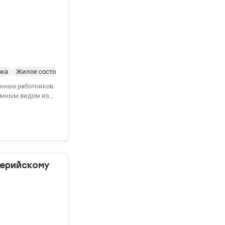
вка
Жилое состояние
енных работников.
монт в 1998 году.
6981
лерийскому