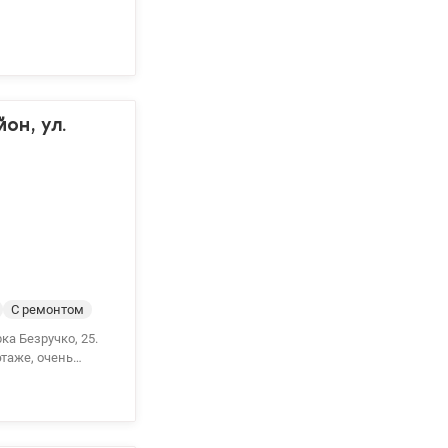
зальтовая вата.
ожность разделить
у центра, на
00м
ки лет вид из
он, ул.
С ремонтом
а Безручко, 25.
таже, очень
ние можно сразу
ировка с
зования. В
го