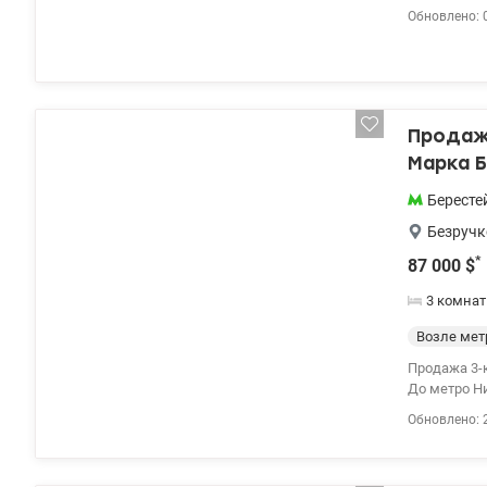
монолитно-к
Обновлено: 
Общая площа
на 2 автоно
бульвар Ва
исключител
Продажа
Марка Б
Бересте
Безручк
*
87 000
$
3 комна
Возле мет
Продажа 3-к
До метро Н
теплая и н
Обновлено: 
заезжать б
раздельным
квартире га