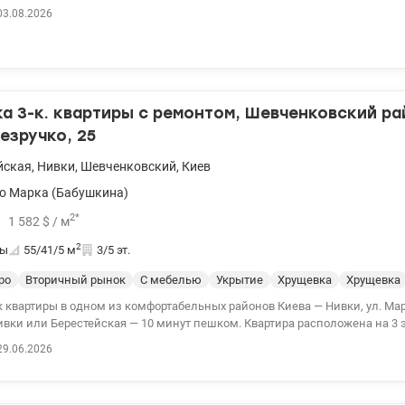
аркасный дом, стены - газоблок, наружное утепление - минеральная ба
03.08.2026
дь квартиры 80 м2, жилая - 45 м2, кухня -12 м2, этаж 16-17. Есть возм
мные полноценные 1-к квартиры по 40 м2 каждая. Окна выходят в сторон
цлава Гавела (И.Лепсе). Панорамный вид, перед окнами в радиусе 700-8
ьно малоэтажные дома, утопающие летом в зелени. В ближайшие десят
окон ничего не испортит. Тел.(044) 200-10-80 valion.ua/1068876
 3-к. квартиры с ремонтом, Шевченковский рай
езручко, 25
йская
,
Нивки
,
Шевченковский
,
Киев
о Марка (Бабушкина)
2
*
1 582
$
/ м
2
ты
55/41/5
м
3/5 эт.
ро
Вторичный рынок
С мебелью
Укрытие
Хрущевка
Хрущевка
 квартиры в одном из комфортабельных районов Киева — Нивки, ул. Марк
ивки или Берестейская — 10 минут пешком. Квартира расположена на 3 э
аполнена естественным светом в течение дня. Ухоженное жилое состоя
29.06.2026
ез дополнительных затрат. Общая площадь – 55 м². Рациональная план
 санузлом. Кухня 5 м² – компактная и удобная для ежедневного исполь
з, централизованное отопление, есть бойлер для бесперебойного горяче