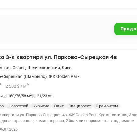
, музыкальная школа им. Кабалевского, спортивный лицей, лицей НТТ
оложен рынок Отрадный, аптеки, в 20 мин. от дома Медгородок – клини
 магазин Фора, в 200 м магазин АТБ. Транспртное сообщение прекрасное
тановка троллейбуса, автобуса, до быстрого трамвая 044 200 10 80 Valion
Прода
 3-к квартири ул. Парково-Сырецкая 4в
йская
,
Сырец
,
Шевченковский
,
Киев
о-Сырецкая (Шамрыло)
,
ЖК Golden Park
*
2
*
2 500
$
/ м
2
ты
160/75/58
м
21/23 эт.
ро
Новострой
Укрытие
Элит
Спецпроект
С ремонтом
. Парково-Сырецкая 4в. ЖК Golden Park. Кухня-гостиная, 3 жилых комнаты, 2
адовая-прачечная, камин, терраса, 2 больших паркоместа в подземном 
ий проект с архитектурным наблюдением, вся документация с планами
06.07.2026
ртире выполнена разводка электричества и сантехники. Резервное пита