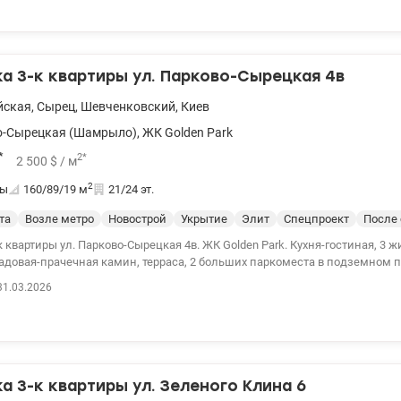
рытая территория, подземный паркинг, детская и спортивная площадки, 
, ресторан, кафе, аптеки. 044 200 10 80 valion.ua/1149143
 3-к квартиры ул. Парково-Сырецкая 4в
йская
,
Сырец
,
Шевченковский
,
Киев
о-Сырецкая (Шамрыло)
,
ЖК Golden Park
*
2
*
2 500
$
/ м
2
ты
160/89/19
м
21/24 эт.
та
Возле метро
Новострой
Укрытие
Элит
Спецпроект
После 
. Парково-Сырецкая 4в. ЖК Golden Park. Кухня-гостиная, 3 жилых комнаты, 2
ладовая-прачечная камин, терраса, 2 больших паркоместа в подземном п
ий проект с архитектурным наблюдением. Резервное питание, консьерж
31.03.2026
ерритория, подземный паркинг, детская и спортивная площадки, детский
, ресторан, кафе, аптеки. 044 200 10 80 valion.ua/1145589
 3-к квартиры ул. Зеленого Клина 6