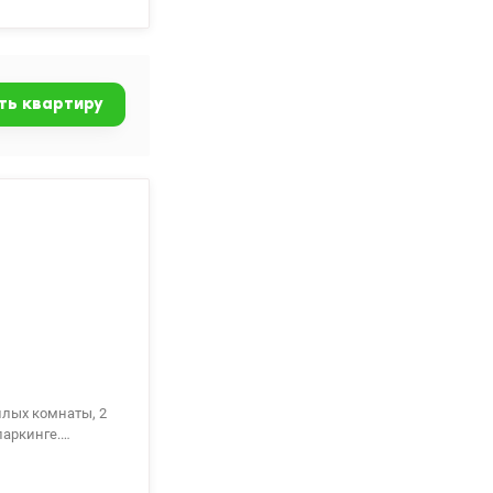
У КПИ. Рядом
ческая больница
, остановка
.ua/1149628
ть квартиру
паркинге.
, чертежами и
ние, консьерж,