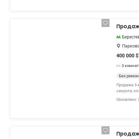
охрана, зак
супермаркет
Продажа
Бересте
Парков
400 000
$
3 комна
Без ремон
Продажа 3-к квартиры ул
санузла, к
Дизайнерск
Обновлено: 
закрытая т
супермаркет
Продажа