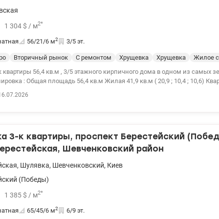
вская
2
*
1 304
$
/ м
2
натная
56/21/6
м
3/5 эт.
ро
Вторичный рынок
С ремонтом
Хрущевка
Хрущевка
Жилое с
 квартиры 56,4 кв.м , 3/5 этажного кирпичного дома в одном из самых 
1,9 кв.м ( 20,9 ; 10,4 ; 10,6) Квартира
нии , балкон (неостекленный), окна выходят во двор . Инфраструктура
16.07.2026
минут пешком до ст. м. «Берестейськая» и 15 минут до ст. м. «Нивки»., гор
. Удобный виезд на Берестейский проспект ( Победы), до центра города
инут . Рядом парк Нивки и зеленые прогулочные зоны, спортивные площ
зины, аптеки, кофейни в пешей доступности. Рядом детские сады, школ
 3-к квартиры, проспект Берестейский (Побед
овлення Житло для ВПО і військових ( постанова 280) Цена
0975004360 Ольга valion.ua/1152041
Берестейская, Шевченковский район
йская
,
Шулявка
,
Шевченковский
,
Киев
йский (Победы)
2
*
1 385
$
/ м
2
натная
65/45/6
м
6/9 эт.