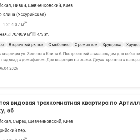
йская
,
Нивки
,
Шевченковский
,
Киев
о Клина (Уссурийская)
2
*
1 214
$
/ м
2
ная
70/40/9
м
4/5 эт.
ро
Вторичный рынок
С мебелью
С ремонтом
Хрущевка
Хруще
к квартиры ул. Зеленого Клина 6. Построенный авиазаводом для собств
д с домофоном. Две квартиры на этаже. Двухсторонняя с панорамным видом из
дую сторону. Все остается для новых владельцев: газовая плита,
06.04.2026
, телевизоры, стиральная машина, мебель, книги, посуда. Последний ре
тейская-10 мин. пешком, до м. Нивки-12 мин. 044 200 10 80 valion.ua/112
тся видовая трехкомнатная квартира по Артил
у, 5б
йская
,
Сырец
,
Шевченковский
,
Киев
рийский пер.
2
*