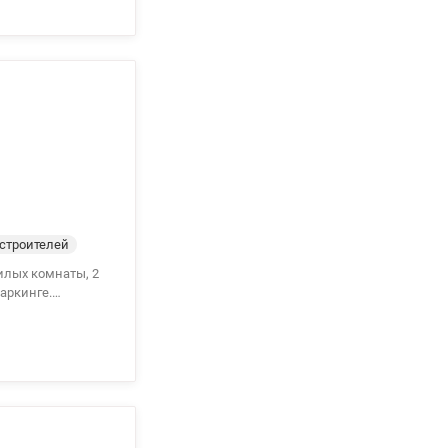
детский сад,
строителей
аркинге.
, охрана,
 сад,