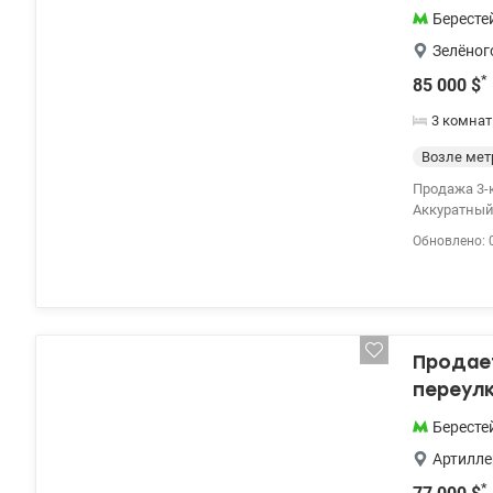
Бересте
Зелёног
*
85 000
$
3 комнат
Возле мет
Продажа 3-
Аккуратный подъез
окон и двух лоджий на каж
Обновлено: 
холодильник
До м. Берес
Продае
переулк
Бересте
Артилле
*