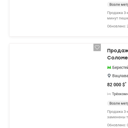
Возле мет
Продажа 3-к
минут пешк
квартиры: -
Обновлено: 
планировка
евроремонт
газифициро
пешком - па
Продажа
просмотр. ц
Соломе
Бересте
Вацлава
*
82 000
$
Трёхком
Возле мет
Продажа 3-к квартир
заменены тр
14,1 кв.м.,
Обновлено: 
с озером, 