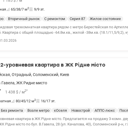
1 185
$
/ м
2
ная
65/38/7
м
9/9 эт.
ро
Вторичный рынок
С ремонтом
Cерия 87
Жилое состояние
видовая трехкомнатная квартира рядом с метро Берестейская по Артил
. Квартира с общей площадью -64.8м.кв., жилой -38м.кв. (18.1/11,5/9,2), кух
ые комнаты, отдельный санузел, лоджия и балкон с видом на парк. Газ
31.03.2026
кий бойлер. Отопление централизовано. Счетчики, Интернет. Дом кирпи
придомовая территория, зеленый тихий двор. Удобная локация и развит
ура. Рядом парк Нивки, озера. До метро Берестейская 5 минут. т.044 200
109583
 2-уровневая квартира в ЖК Рідне місто
йская
,
Отрадный
,
Соломенский
,
Киев
 Гавела
,
ЖК Ридне мисто
*
2
*
1 438
$
/ м
2
натная
80/45/12
м
16/17 эт.
Без ремонта
Возле метро
єОселя
Новострой
АППС-люкс
Посл
артира в ЖК Рідне місто. Предлагается на продажу 3-комн. двухуровневая
ЖК Рідне місто по бул. В.Гавела, 28 (ул. Качалова, 40), Соломенский р-н, 