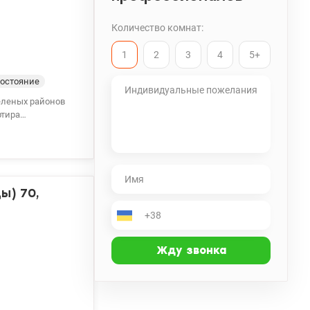
Количество комнат:
1
2
3
4
5+
остояние
зеленых районов
одская
 можна добраться
адки и фитнес-
ы и гимназии.
ы) 70,