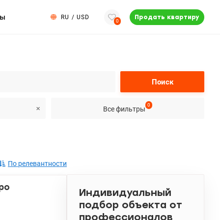
ты
RU
/
USD
Продать квартиру
0
Поиск
0
Все фильтры
По релевантности
ро
Индивидуальный
подбор объекта от
профессионалов