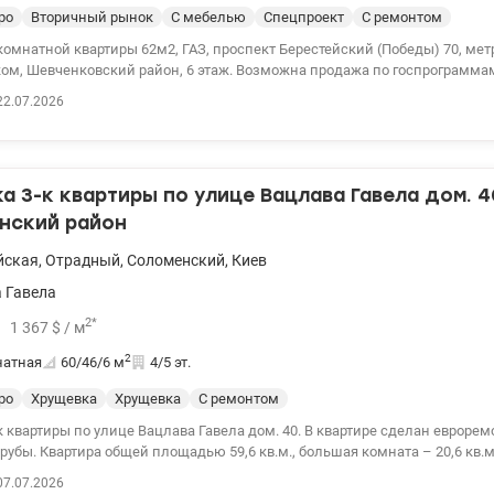
ро
Вторичный рынок
С мебелью
Спецпроект
С ремонтом
омнатной квартиры 62м2, ГАЗ, проспект Берестейский (Победы) 70, мет
ом, Шевченковский район, 6 этаж. Возможна продажа по госпрограмма
 площадь общая 62м2, жилая 45м2, кухня 6м2. - этаж 6/9 - высота потолка 
22.07.2026
 раздельная, двусторонняя, санузел совмещенный, застекленный балкон
 с качественной современной техникой и мебелью. - дом 1964 года, кир
ванный - централизованное отопление Инфраструктура: - метро Бересте
рк Нивки - стадион, бассейн - учебные заведения Звоните или пишите 
 3-к квартиры по улице Вацлава Гавела дом. 4
ена 90000у.е. 0937470721 Наталья Valion.ua/1143922
нский район
йская
,
Отрадный
,
Соломенский
,
Киев
 Гавела
2
*
1 367
$
/ м
2
натная
60/46/6
м
4/5 эт.
ро
Хрущевка
Хрущевка
С ремонтом
ы по улице Вацлава Гавела дом. 40. В квартире сделан евроремонт в 2021 году,
убы. Квартира общей площадью 59,6 кв.м., большая комната – 20,6 кв.м
 еще одна жилая комната - 10,8 кв.м., кухня - 5,8 кв.м. Рядом с домом в 5
07.07.2026
парк Мамаева слобода. Рядом в 100 м новый современный детский сад с