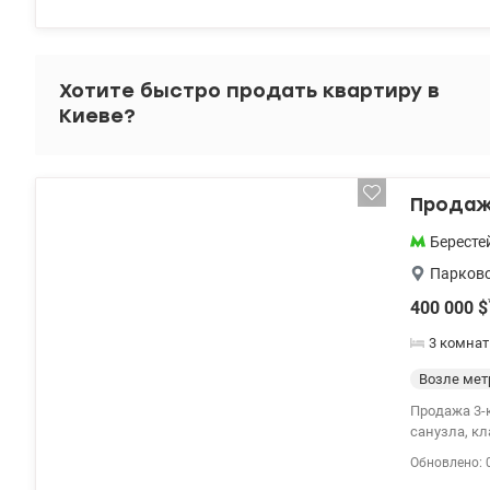
школа №310
также расп
№6. В 100 м
трамвая, ос
Хотите быстро продать квартиру в
Киеве?
Продажа
Бересте
Парков
400 000
$
3 комна
Возле мет
Продажа 3-к квартири ул
санузла, кл
Дизайнерск
Обновлено: 
фото. В ква