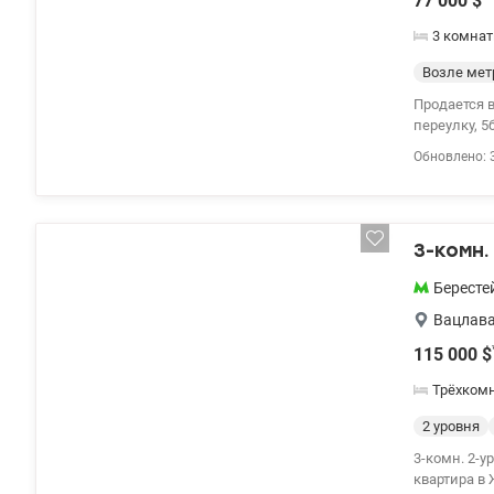
77 000
$
3 комнат
Возле мет
Продается 
переулку, 5б
изолированн
Обновлено: 
электричес
ухоженная 
инфраструкт
Valion.ua/1
3-комн.
Бересте
Вацлава
115 000
$
Трёхком
2 уровня
3-комн. 2-уровневая кв
квартира в 