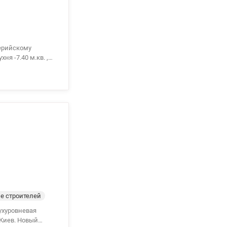
лерийскому
ня -7.40 м.кв. ,
, горячая вода –
чный 1974,
ая
 10 80
е строителей
г.Киев. Новый