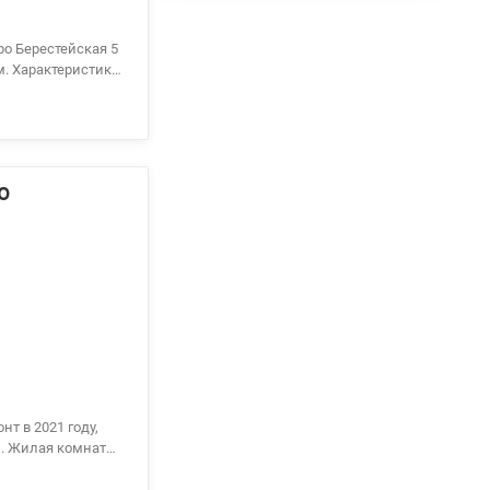
ро Берестейская 5
м. Характеристики
2,6м -
 в спальне. -
пичный -
йская 5 минут
для записи на
0
. Жилая комната -
00м парк Отрадный
 бассейном,