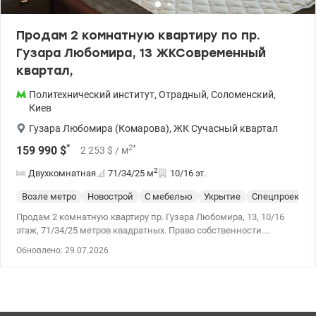
Продам 2 комнатную квартиру по пр.
Гузара Любомира, 13 ЖКСовременный
квартал,
Политехнический институт
,
Отрадный
,
Соломенский
,
Киев
Гузара Любомира (Комарова)
,
ЖК Сучасный квартал
*
2
*
159 990
$
2 253
$
/ м
2
Двухкомнатная
71/34/25
м
10/16 эт.
Возле метро
Новострой
С мебелью
Укрытие
Спецпроект
Продам 2 комнатную квартиру пр. Гузара Любомира, 13, 10/16
этаж, 71/34/25 метров квадратных. Право собственности.
Скоростной трамвай – 10 мин. , станция метро Берестейская и
Обновлено: 29.07.2026
КПИ- до 20 минут. Видовая квартира панорамно-видовая с
современным ремонтом, укомплектована необходимой
мебелью и техникой: - кухня - гостинная с зоной отдыха -
кондиционеры - теплый пол - два санузла - балкон-лоджия
Квартира имеет свое парковочное место и кладовое