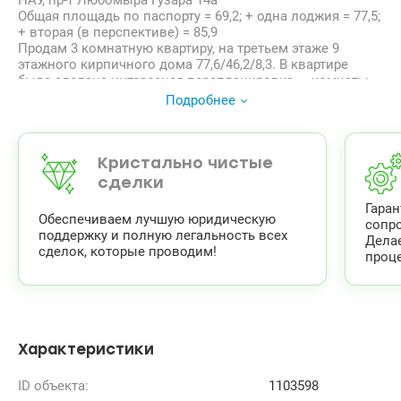
НАУ, пр-т Любомыра Гузара 14а
Общая площадь по паспорту = 69,2; + одна лоджия = 77,5;
+ вторая (в перспективе) = 85,9
Продам 3 комнатную квартиру, на третьем этаже 9
этажного кирпичного дома 77,6/46,2/8,3. В квартире
была сделана интересная перепланировка — комнаты
раздельные: 1 спальная с выходом на лоджию 19,4 м2; 1
Подробнее
детская (спальная) 11,5 м2; и 1 кухня — гостиная
объединенная с лоджией 32 м2. туалет и ванная
комнаты совмещены — 3,6 м2. Квартира в хорошем
жилом состоянии (достаточно легкого косметического
Кристально чистые
ремонта). Дом расположен во дворах — тихо, рядом
сделки
остановка скоростного трамвая — Гарматная, на
Гара
противоположной стороне проспекта расположен
Обеспечиваем лучшую юридическую
сопр
Национальный Авиационный Университет, и выход в
поддержку и полную легальность всех
Дела
парк. Ближайшие станции метро — Берестейская и
сделок, которые проводим!
проце
Шулявская. Один собственник, квартира свободна,
прямая продажа.
Цена 88000 у.е.
тел. 0974111516; 0503157770; Евгений.
valion.ua/1103598
Характеристики
ID объекта:
1103598