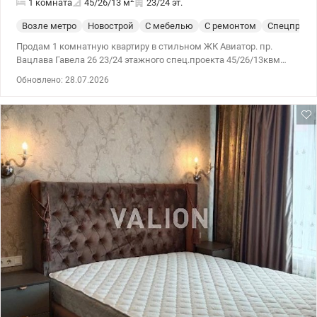
1 комната
45/26/13
м
23/24 эт.
Возле метро
Новострой
С мебелью
С ремонтом
Спецпроек
Продам 1 комнатную квартиру в стильном ЖК Авиатор. пр.
Вацлава Гавела 26 23/24 этажного спец.проекта 45/26/13квм
Продажа квартиры с ремонтом, мебелью, техникой. Отлично
Обновлено: 28.07.2026
подойдёт для жизни и для орендного бизнеса. Великолепный
вид на город. Деские и спортивные площадки. Развита
инфросруктура, рядом магазины и бутики. в пешей доступности
остановка скоростного трамвая. Цена: 72000 у.е 0952331313
Иннна Valion.ua/1120131