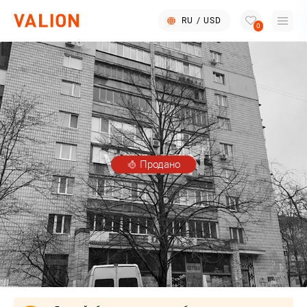
RU
/
USD
0
Продано