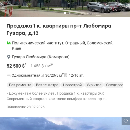
Потапова» Удобная транспортная развязка: скоростной трамвай,
автобусы, маршрутки Быстрый доступ к центру города, ТРЦ
«Украина», цирку и железнодорожному вокзалу Цена 90000 у.е.
Андрей 0679182169 valion.ua/1143549
Продажа 1 к. квартиры пр-т Любомира
Гузара, д.13
Политехнический институт
,
Отрадный
,
Соломенский
,
Киев
Гузара Любомира (Комарова)
*
2
*
52 500
$
1 458
$
/ м
2
Однокомнатная
36/23/5
м
12/16 эт.
Без ремонта
Возле метро
Новострой
Укрытие
Спецпроект
• Документам более 3х лет . Продажа 1 к. квартиры ЖК
Современный квартал, комплекс комфорт-класса, пр-т
Любомира Гузара, д.13., 12/16 эт. , 36м2. • Квартира после
Обновлено: 28.07.2026
строителей , свободной планировки. •Два лифта в подъезде,
инд. счетчики Х/Г вода, счетчик тепла. Автономное отопление
дома .Бомбоубежище (укрытие) . • Уютный комплекс из 3-х
домов, видеонаблюдение, охрана, парковка. Очень красивая