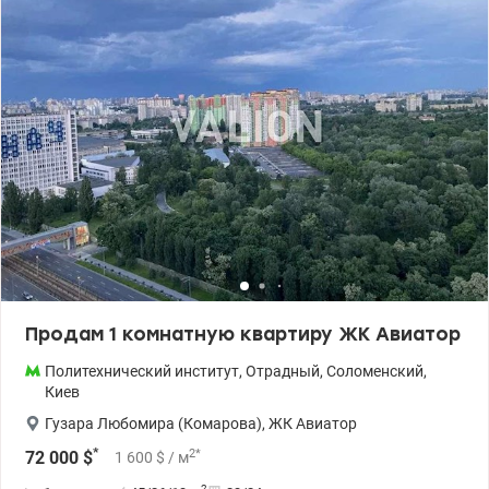
гостевая зона+ ресепшн. •На территории – все необходимое для
комфортного проживания: детсад, магазины, Укрпочта, Новая
почта, кафе. •Скоростной трамвай (20 мин.)- пл. Победы., м
.Вокзальная. НАУ и КПИ –10 минут. •Цена : 52500 у.е. 093 191 36
98 Наталия , valion.uа /1127812
Продам 1 комнатную квартиру ЖК Авиатор
Политехнический институт
,
Отрадный
,
Соломенский
,
Киев
Гузара Любомира (Комарова)
,
ЖК Авиатор
*
2
*
72 000
$
1 600
$
/ м
2