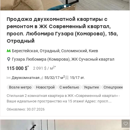
Продажа двухкомнатной квартиры с
ремонтом в ЖК Современный квартал,
просп. Любомира Гузара (Комарова), 15а,
Отрадный
Берестейская
,
Отрадный
,
Соломенский
,
Киев
Гузара Любомира (Комарова)
,
ЖК Сучасный квартал
*
2
*
115 000
$
2 091
$
/ м
2
Двухкомнатная
55/32/17
м
15/17 эт.
Возле метро
Новострой
С мебелью
Укрытие
Спецпроект
Стильная 2 комнатная квартира в ЖК «Современный квартал» -
Ваше идеальное пространство на 15 этаже! Адрес: просп.
Любомира Гузара (Комарова), 15а. Современная полностью
Обновлено: 30.07.2026
готовая к жизни двухкомнатная квартира в одном из самых
динамичных комплексов Соломенского района. Идеальный
вариант как для собственного проживания, так и для
высоколиквидной аренды. Планировка: Функциональная и