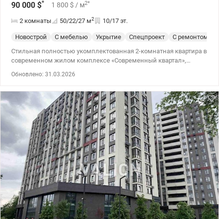
*
2
*
90 000
$
1 800
$
/ м
2
2 комнаты
50/22/27
м
10/17 эт.
Новострой
С мебелью
Укрытие
Спецпроект
С ремонтом
Стильная полностью укомплектованная 2-комнатная квартира в
современном жилом комплексе «Современный квартал»,
расположена на 10 этаже 17-этажного дома. Основные
Обновлено: 31.03.2026
характеристики: Площадь: 50 м² Этаж: 10/17 Состояние: С
качественным ремонтом! Преимущества квартиры: Тёплая и
энергоэффективная: зимой отопление даже не включалось,
температура в квартире была выше +20°C Современные
коммуникации: индивидуальные счётчики тепла, воды,
электроэнергии Низкие коммунальные платежи: 1300–1400
грн/мес (включая обслуживание территории,
видеонаблюдение, обслуживание лифтов, охрану) Никогда не
было перебоев со светом и водой Современный ремонт: дорогая
мягкая мебель, кондиционер, телевизор, кухонный гарнитур.
Установлен фильтр для воды (осмос) Удобное зонирование:
стильная перегородка отделяет зону балкона от гостиной.
Инфраструктура ЖК: Детский сад Магазины, кафе, салон
красоты Современная детская площадка и зона барбекю
Видеонаблюдение и охрана 2 лифта и красивая гостевая зона
Локация: 5 минут пешком до парков «Юность» и «Генерала