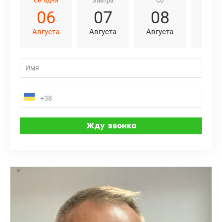
Сегодня
Завтра
Сб
Вс
06
07
08
0
Августа
Августа
Августа
Авгу