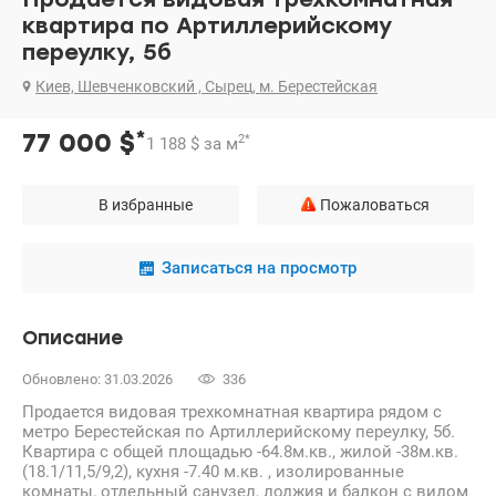
квартира по Артиллерийскому
переулку, 5б
Киев, Шевченковский , Сырец, м. Берестейская
*
77 000
$
2
*
1 188
$
за м
В избранные
Пожаловаться
Записаться на просмотр
Описание
Обновлено: 31.03.2026
336
Продается видовая трехкомнатная квартира рядом с
метро Берестейская по Артиллерийскому переулку, 5б.
Квартира с общей площадью -64.8м.кв., жилой -38м.кв.
(18.1/11,5/9,2), кухня -7.40 м.кв. , изолированные
комнаты, отдельный санузел, лоджия и балкон с видом