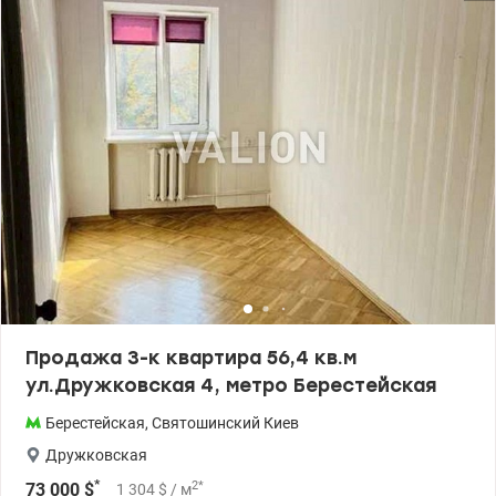
стиральная машины Закрытая охраняемая территория,
консьерж, видеонаблюдение Развитая инфраструктура
комплекса, рядом парк и метро «Берестейская» Цена 121000у.о
0509051192 Алена Valion,ua/1152177
Продажа 3-к квартира 56,4 кв.м
ул.Дружковская 4, метро Берестейская
Берестейская
,
Святошинский
Киев
Дружковская
*
2
*
73 000
$
1 304
$
/ м