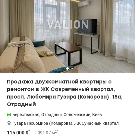
Продажа двухкомнатной квартиры с
ремонтом в ЖК Современный квартал,
просп. Любомира Гузара (Комарова), 15а,
Отрадный
Берестейская
,
Отрадный
,
Соломенский
,
Киев
Гузара Любомира (Комарова)
,
ЖК Сучасный квартал
*
2
*
115 000
$
2 091
$
/ м