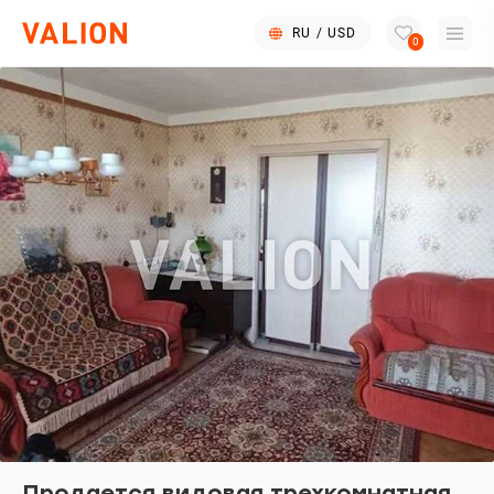
RU
/
USD
0
Продается видовая трехкомнатная