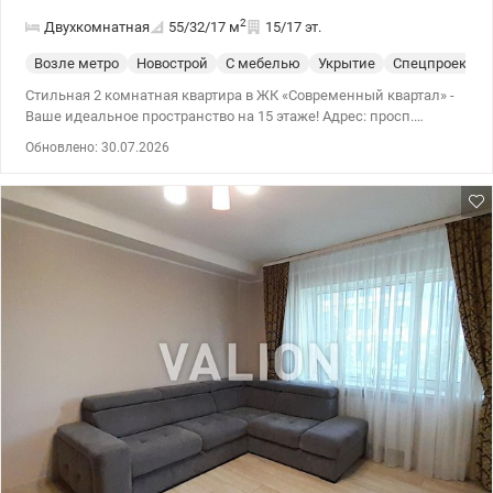
2
Двухкомнатная
55/32/17
м
15/17 эт.
Возле метро
Новострой
С мебелью
Укрытие
Спецпроект
Стильная 2 комнатная квартира в ЖК «Современный квартал» -
Ваше идеальное пространство на 15 этаже! Адрес: просп.
Любомира Гузара (Комарова), 15а. Современная полностью
Обновлено: 30.07.2026
готовая к жизни двухкомнатная квартира в одном из самых
динамичных комплексов Соломенского района. Идеальный
вариант как для собственного проживания, так и для
высоколиквидной аренды. Планировка: Функциональная и
продуманная — две отдельные жилые комнаты и просторная
кухня. Общая площадь квартиры – 55 м², расположена на
видовом 15-м этаже (из 16-ти). Выполнен качественный ремонт.
Квартира укомплектована новой мебелью и техникой
(посудомоечная машина, индукционная плита, духовой шкаф,
холодильник, стиральная машина с сушилкой, бойлер,
кондиционер). В ремонте использовались премиальные
материалы. В ванной комнате теплый пол. Выбрав эту квартиру,
Вам останется разложить только свои вещи! Ориентиры: парк
«Отрадный», НАУ, КПИ, Медгородок, Индустриальный мост.
Транспорт: 5 минут пешком до скоростного трамвая — быстрый
доступ в центр без пробок! О ЖК и инфраструктуре:
«Современный квартал» – это концепция «город в городе», где