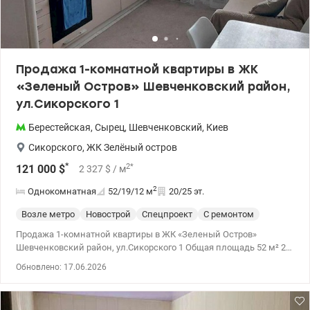
Продажа 1-комнатной квартиры в ЖК
«Зеленый Остров» Шевченковский район,
ул.Сикорского 1
Берестейская
,
Сырец
,
Шевченковский
,
Киев
Сикорского
,
ЖК Зелёный остров
*
2
*
121 000
$
2 327
$
/ м
2
Однокомнатная
52/19/12
м
20/25 эт.
Возле метро
Новострой
Спецпроект
С ремонтом
Продажа 1-комнатной квартиры в ЖК «Зеленый Остров»
Шевченковский район, ул.Сикорского 1 Общая площадь 52 м² 20
этаж из 24 Просторная комната 19, 2 м² Кухня 11, 6 м² Отдельная
Обновлено: 17.06.2026
гардеробная Утепленная застекленная лоджия, оборудованная
под рабочую зону Совмещенный санузел с ванной
Качественный ремонт Кондиционер, бойлер, посудомоечная и