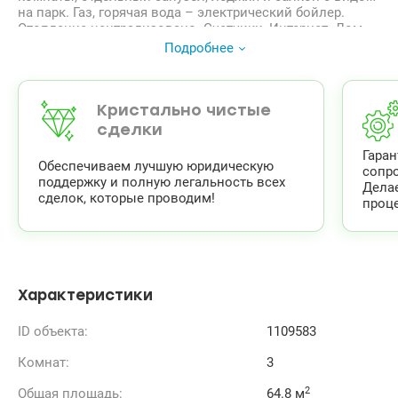
на парк. Газ, горячая вода – электрический бойлер.
Отопление централизовано. Счетчики, Интернет. Дом
кирпичный 1974, ухоженная придомовая территория,
Подробнее
зеленый тихий двор. Удобная локация и развитая
инфраструктура. Рядом парк Нивки, озера. До метро
Берестейская 5 минут.
т.044 200 10 80 Valion.ua/1109583
Кристально чистые
сделки
Гара
Обеспечиваем лучшую юридическую
сопр
поддержку и полную легальность всех
Дела
сделок, которые проводим!
проце
Характеристики
ID объекта:
1109583
Комнат:
3
2
Общая площадь:
64.8 м