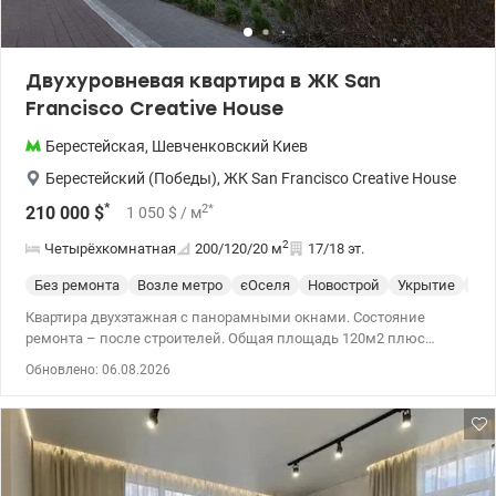
Двухуровневая квартира в ЖК San
Francisco Creative House
Берестейская
,
Шевченковский
Киев
Берестейский (Победы)
,
ЖК San Francisco Creative House
*
2
*
210 000
$
1 050
$
/ м
2
Четырёхкомнатная
200/120/20
м
17/18 эт.
Без ремонта
Возле метро
єОселя
Новострой
Укрытие
Эл
Квартира двухэтажная с панорамными окнами. Состояние
ремонта – после строителей. Общая площадь 120м2 плюс
терраса 80м2 Планировка включает 3 комнаты, кухню-гостиную
Обновлено: 06.08.2026
с выходом на террасу, 2 санузла. Отопление централизовано,
установлены индивидуальные счетчики на газ и электричество,
центральный водопровод и центральная канализация. Налоги
за себя платим. Цена 210 000 у.е. Андрей 0673205847
valion/1149489