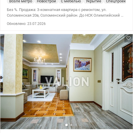
Возле метро
Новострой
С мебелью
Укрытие
Спецпроект
Без %. Продажа: 3-комнатная квартира с ремонтом, ул.
Соломенская 20в, Соломенский район. До НСК Олимпийский –
около 10-15 минут на авто. Удобное соединение с деловым и
Обновлено: 23.07.2026
историческим центром Киева. Просторная квартира с
оригинальным ремонтом и планировкой. В одном из лучших
домов Соломенского района, по индивидуальному проекту,
монолитно-каркасный, кирпич. Оснащен дополнительно
генераторами для бесперебойной работы лифтов, подачи тепла
и водоснабжения. Полностью укомплектована мебелью и
техникой – можно заезжать без дополнительных затрат. Дом
построен в 2018 году. Общая площадь: 83,40 кв.м, жилая: 45,50
кв.м, площадь кухни: 30.00 кв.м. Отдельная кладовая 3 кв.м .
Санузел смежный. Качественный ремонт, отделка натуральное
дерево. Закрытая территория, подземный паркинг, укрытие . 4
лифта. С генераторами . Рядом парки, супермаркеты, школы,
детские сады, рестораны, фитнес-клубы и Соломенский рынок.
До центра города всего 15 минут, метро Вокзальная и
Олимпийская – в удобной транспортной доступности. Комфорт,
безопасность и отличная локация. Без комиссии для
покупателя. Цена 190 000 у.е. 0930041992 Виктория
valion.ua/1154294