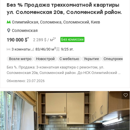
Без % Продажа трехкомнатной квартиры
ул. Соломенская 20в, Соломенский район.
Олимпийская
,
Соломенка
,
Соломенский
,
Киев
Соломенская
*
2
*
190 000
$
2 289
$
/ м
Без комиссии
2
3 комнаты
83/46/30
м
9/25 эт.
Возле метро
Новострой
С мебелью
Укрытие
Спецпроект
Без %. Продажа: 3-комнатная квартира с ремонтом, ул.
Соломенская 20в, Соломенский район. До НСК Олимпийский –
около 10-15 минут на авто. Удобное соединение с деловым и
Обновлено: 23.07.2026
историческим центром Киева. Просторная квартира с
оригинальным ремонтом и планировкой. В одном из лучших
домов Соломенского района, по индивидуальному проекту,
монолитно-каркасный, кирпич. Оснащен дополнительно
генераторами для бесперебойной работы лифтов, подачи тепла
и водоснабжения. Полностью укомплектована мебелью и
техникой – можно заезжать без дополнительных затрат. Дом
построен в 2018 году. Общая площадь: 83,40 кв.м, жилая: 45,50
кв.м, площадь кухни: 30.00 кв.м. Отдельная кладовая 3 кв.м .