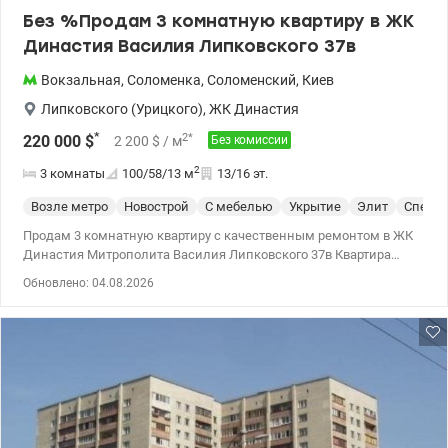
Без %Продам 3 комнатную квартиру в ЖК
Династия Василия Липковского 37в
Вокзальная
,
Соломенка
,
Соломенский
,
Киев
Липковского (Урицкого)
,
ЖК Династия
*
2
*
220 000
$
2 200
$
/ м
Без комиссии
2
3 комнаты
100/58/13
м
13/16 эт.
Возле метро
Новострой
С мебелью
Укрытие
Элит
Спецпр
Продам 3 комнатную квартиру с качественным ремонтом в ЖК
Династия Митрополита Василия Липковского 37в Квартира
расположена на 13 этаже 16 этажного дома. Планировка
Обновлено: 04.08.2026
трехсторонняя. Выполнен качественный ремонт для себя.
Встроенная кухня с бытовой техникой. Полностью меблирована.
2 саузла, 3 балкона( 2 застекленных), во всех комнатах
кондиционеры, на полу дубовая доска. Бойлер на 200 литров,
множество шкафов для хранения, вместительная гардеробная.,
подогрев полов. На этаже всего 3 квартиры. Закрытая
территория комплекса с множеством магазинов, кафе, ресторан
Барсук, спортивная площадка, 2 детских садика. Рядом
множество школ, гимназия. 220 000 у.е Без комиссии. Светлана,