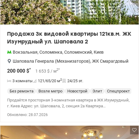
15-20 минут пешком или 5-7 минут общественным транспортом.
Рядом остановки маршруток и троллейбусов. Образование и
сервис: В пешей доступности несколько школ, детские сады,
супермаркеты, аптеки и отделения банков. Отдых: Рядом
уютные скверы, а до Соломенского ландшафтного парка можно
Продажа 3к видовой квартиры 121кв.м. ЖК
добраться за 10 минут. Цена 71000 у.е Инна 095 233 13 13
Изумрудный ул. Шаповала 2
valion.ua/1126519
Вокзальная
,
Соломенка
,
Соломенский
,
Киев
Шаповала Генерала (Механизаторов)
,
ЖК Смарагдовый
*
2
*
200 000
$
1 653
$
/ м
2
3 комнаты
121/65/20
м
24/25 эт.
Без ремонта
Возле метро
Новострой
Элит
Спецпроект
По
Продаётся просторная 3-комнатная квартира в ЖК Изумрудный,
г. Киев Адрес: ул. Шаповала, 2, секция 2а Квартира
располагается на видовом 24 этаже 25 этажного дома. Основные
Обновлено: 28.07.2026
характеристики: Общая площадь: 121 кв.м Высота потолков: 3.0
м Состояние: после строителей (готова к дизайнерскому
ремонту) Квартира расположена на 24-м этаже современного
дома с потрясающим видом на город. ЖК Изумрудный славится