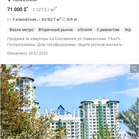
*
2
*
71 000
$
1 127
$
/ м
2
3 комнатная
63/42/7
м
8/9 эт.
Возле метро
Вторичный рынок
єОселя
С ремонтом
Укрыти
Продажа 3к квартиры на Соломенке ул. Кавказская, 7 Без%.
Госпрограммы. Дом газофицирован. Ищете уютное жилье в
тихом центре? Этот вариант идеально подойдёт для вашей
Обновлено: 28.07.2026
семьи. Продается светлая трехкомнатная квартира в одном из
самых зеленых и удобных районов Киева. Дом расположен в
уютном месте с развитой инфраструктурой и удобным
транспортным сообщением. Основные характеристики: Адрес:
ул. Кавказская, 7 (Соломенский район). Этаж: 8-й из 9-ти
(прекрасный пейзаж, чистый воздух, отсутствие шума от дорог).
Площадь: * Общая: 63 м² Жилая: 41,5 м² Кухня: 7 м²
Коммуникации Дом газифицирован, что является большим
преимуществом и обеспечивает комфорт при любых условиях.
При отключении электричества – работает лифт. Планирование:
Квартира имеет рациональную планировку (смежно-
раздельную) Большая проходная комната – отличное решение
для гостиной или зоны отдыха. Две отдельные спальни
обеспечивают приватность для каждого члена семьи.
Инфраструктура и локация: Транспорт: До метро Вокзальная –