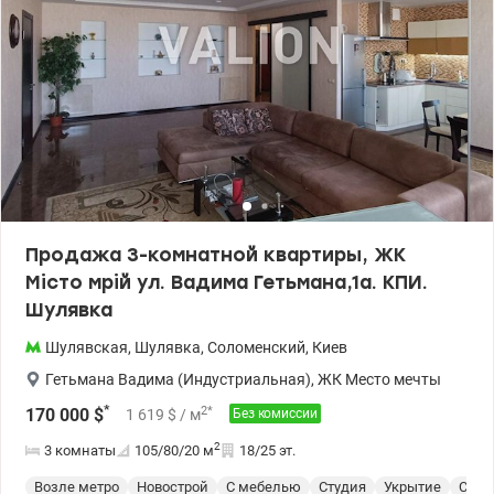
Продажа 3-комнатной квартиры, ЖК
Місто мрій ул. Вадима Гетьмана,1а. КПИ.
Шулявка
Шулявская
,
Шулявка
,
Соломенский
,
Киев
Гетьмана Вадима (Индустриальная)
,
ЖК Место мечты
*
2
*
170 000
$
1 619
$
/ м
Без комиссии
2
3 комнаты
105/80/20
м
18/25 эт.
Возле метро
Новострой
С мебелью
Студия
Укрытие
Спец