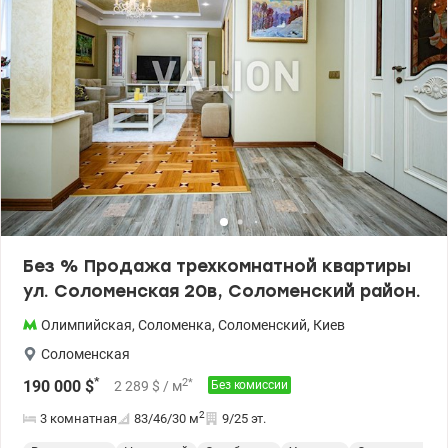
Без % Продажа трехкомнатной квартиры
ул. Соломенская 20в, Соломенский район.
Олимпийская
,
Соломенка
,
Соломенский
,
Киев
Соломенская
*
2
*
190 000
$
2 289
$
/ м
Без комиссии
2
3 комнатная
83/46/30
м
9/25 эт.