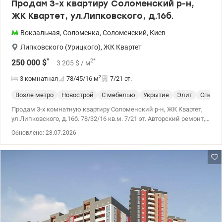
Продам 3-х квартиру Соломенский р-н,
ЖК Квартет, ул.Липковского, д.16б.
Вокзальная
,
Соломенка
,
Соломенский
,
Киев
Липковского (Урицкого)
,
ЖК Квартет
*
2
*
250 000
$
3 205
$
/ м
2
3 комнатная
78/45/16
м
7/21 эт.
Возле метро
Новострой
С мебелью
Укрытие
Элит
Спецпр
Продам 3-х комнатную квартиру Соломенский р-н, ЖК Квартет,
ул.Липковского, д.16б. 78/32/16 кв.м. 7/21 эт. Авторский ремонт,
теплый пол. В идеальном состоянии. Полностью
Обновлено: 28.07.2026
укомплектована мебелью и техникой. Рациональная
планировка: просторная гостиная, 2 отдельные спальни, 2 с/у,
гардеробная, лоджия. Прекрасно подойдет для большой семьи.
Паркинг на минус 1-м этаже, Дом отличается нестандартной
архитектурной формой. В доме есть свой электрогенератор, на
случай отключения света. Рядом благоустроены зоны отдыха и
детские площадки, сeпермаркет Novus. Cердце города. Развяка
во все концы столицы. В пешей доступности школы, сады,
больницы, парк, банки и др. Звоните, записывайтесь на