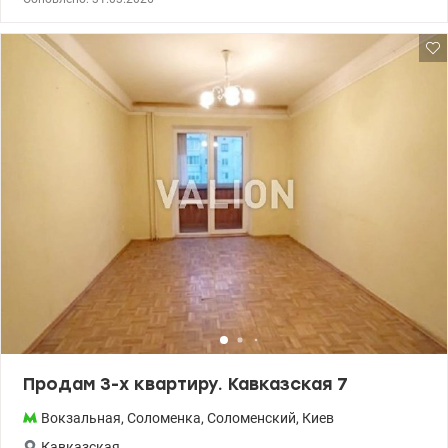
Общая площадь 85 кв.м, кухня 18 кв.м. на 23 и 24 этаже 26
у.е.,тел.0674047669 Инна,valion.ua/1130470
этажного дома. • Квартира после строителей дает возможность
сделать квартиру с эксклюзивной индивидуальной
планировкой. • Территория закрытого типа, дом находится под
видеонаблюдением и охраной. Есть подземная парковая. • Дом
находится в удобном и уютном месте. Удобная и развитая
инфраструктура – школы, детские сады, супермаркеты,
транспортный узел. Железнодорожный вокзал и аэродром
Жуляны (5-10 минут) транспортом Цена 105 000 у.е. Звоните.
Быстро организуем показ. Андрей т.0679182169
Valion.ua/1128789
Продам 3-х квартиру. Кавказская 7
Вокзальная
,
Соломенка
,
Соломенский
,
Киев
Кавказская