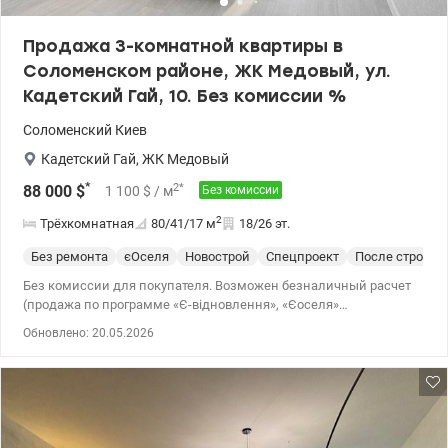
Продажа 3-комнатной квартиры в
Соломенском районе, ЖК Медовый, ул.
Кадетский Гай, 10. Без комиссии %
Соломенский
Киев
Кадетский Гай
,
ЖК Медовый
*
2
*
88 000
$
1 100
$
/ м
Без комиссии
2
Трёхкомнатная
80/41/17
м
18/26 эт.
Без ремонта
єОселя
Новострой
Спецпроект
После строите
Без комиссии для покупателя. Возможен безналичный расчет
(продажа по программе «Є-відновлення», «Єоселя»
Постановлениям 280, 711, 600 и т.п.; программе молодежного
Обновлено: 20.05.2026
кредитования «Держмолодьжитло»). Продажа 3-комнатной
квартиры в Соломенском районе, ЖК Медовый, ул. Кадетский
Гай, 10 Общая площадь 80, 1 кв.м, жилая 41, 3 кв.м, кухня 16, 6
кв.м, этаж 18/26. Просторная видовая квартира в жилом
комплексе, комфорт класса без ремонта, после строителей. Три
отдельные комнаты, просторная кухня, большой холл,