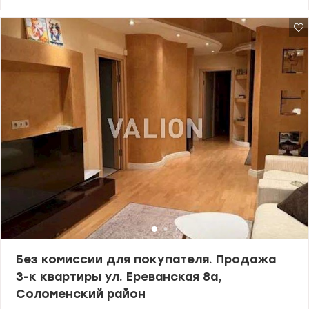
Панорамные окна. Дом монолитно-каркасный, кирпич,
наружный утеплитель. -две раздельные спальни, небольшая
комната под кабинет или детскую, кухня объединена с
гостиной, два балкона, гардеробная и прачечная. -квартира
продается с техникой и мебелью. -в доме пропускная система, в
холле консьерж - 4 лифта (один ведет к подземному паркингу)
Инфраструктура: рядом ТЦ Новус, салон красоты, стоматология,
детский сад (5 мин), банк (3 мин), парк и озеро. Цена 225000 у.е.
Анна 0675523014 Valion.ua/1150369
Без комиссии для покупателя. Продажа
3-к квартиры ул. Ереванская 8а,
Соломенский район