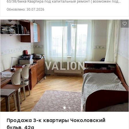
63/38/6мкв Квартира под капитальный ремонт ( возможен под
офис). Фасадная сторона, первое парадное.Нет лестничной
Обновлено: 30.07.2026
клетки и лифтовой шахты. Вход в парадное по
индивидуальному ключу. Парадное можно использовать как
бомбоубежище. В наличии, разрешение на вывод лоджии
(строительство), выдано в 2006 году. цена 90000 у.е +38095 233 13
13 Инна valion.ua/1139929
Продажа 3-к квартиры Чоколовский
бульв. 42а