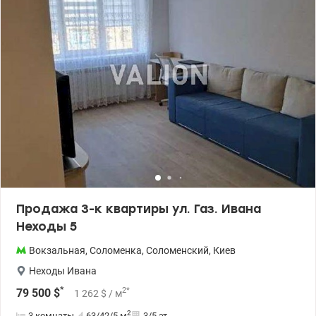
транспорта во все направления города. До метро Шулявськая 5
мин транспортом. Рассмотрим преложения по Е-відновленню
Цена 139000 у.е. 0975004360 Ольга valion.ua/1147817
Продажа 3-к квартиры ул. Газ. Ивана
Неходы 5
Вокзальная
,
Соломенка
,
Соломенский
,
Киев
Неходы Ивана
*
2
*
79 500
$
1 262
$
/ м
2
3 комнаты
63/42/5
м
3/5 эт.