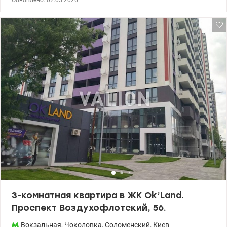
Обновлено: 02.05.2026
отдельные спальни, балкон, гардеробная, санузел из
натурального камня, большая ванна на двоих, биде, стиральная
машина, сушилка. Теплый пол по всей квартире, батареи зимой
не используются. Есть инвертор на 5 кВт – до 12 ч автономной
работы. Хранительное помещение на этаже для вещей. Светлая,
уютная, с настроенным освещением. Сигнализация,
видеонаблюдение на этаже. Идеальная шумоизоляция. В
стоимость входит все – мебель, техника, по желанию и бытовые
гаджеты (кроме TV в гостиной). Паркоместо в аренде – удобное,
с укрытием. Рядом школы, сады, магазины, парки, рестораны,
удобная транспортная развязка. т.044 200 10 80 Valion.ua/1130766
3-комнатная квартира в ЖК Ok’Land.
Проспект Воздухофлотский, 56.
Вокзальная
,
Чоколовка
,
Соломенский
,
Киев