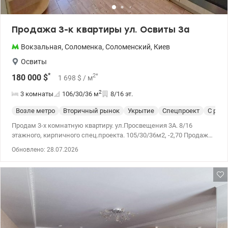
Продажа 3-к квартиры ул. Освиты 3а
Вокзальная
,
Соломенка
,
Соломенский
,
Киев
Освиты
*
2
*
180 000
$
1 698
$
/ м
2
3 комнаты
106/30/36
м
8/16 эт.
Возле метро
Вторичный рынок
Укрытие
Спецпроект
С рем
Продам 3-х комнатную квартиру. ул.Просвещения 3А. 8/16
этажного, кирпичного спец.проекта. 105/30/36м2, -2,70 Продажа
квартиры с ремонтом, техникой мебели. Две отдельные
Обновлено: 28.07.2026
спальни, кухня с гостинной. Два санузла. Балкон и
вместительная лоджия. Развитая инфраструктура, рядом
КНУБА, Соломенская и Севастопольская площадь, отделения
банка, новой почты, кафе, рынок. Удобная транспортная
розвязка, рядом остановка транспорта в разные стороны города
и пригорода. Цена 180000 у.е Инна 095 233 13 13 valion.ua/1097224