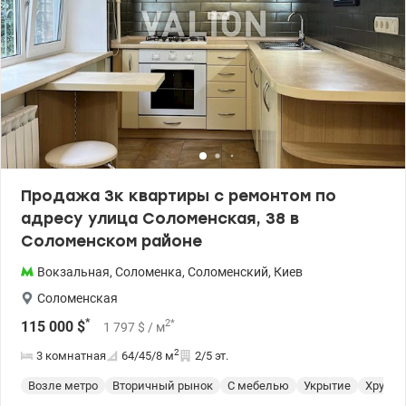
Санузел смежный. Качественный ремонт, отделка натуральное
дерево. Закрытая территория, подземный паркинг, укрытие . 4
лифта. С генераторами . Рядом парки, супермаркеты, школы,
детские сады, рестораны, фитнес-клубы и Соломенский рынок.
До центра города всего 15 минут, метро Вокзальная и
Олимпийская – в удобной транспортной доступности. Комфорт,
безопасность и отличная локация. Без комиссии для
покупателя. Цена 190 000 у.е. 0930041992 Виктория
valion.ua/1154294
Продажа 3к квартиры с ремонтом по
адресу улица Соломенская, 38 в
Соломенском районе
Вокзальная
,
Соломенка
,
Соломенский
,
Киев
Соломенская
*
2
*
115 000
$
1 797
$
/ м
2
3 комнатная
64/45/8
м
2/5 эт.
Возле метро
Вторичный рынок
С мебелью
Укрытие
Хрущев