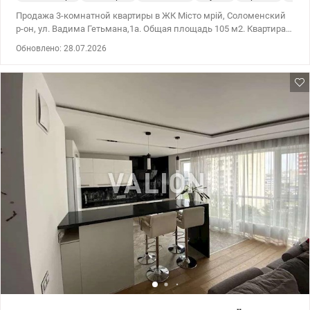
Продажа 3-комнатной квартиры в ЖК Місто мрій, Соломенский
р-он, ул. Вадима Гетьмана,1а. Общая площадь 105 м2. Квартира
расположена на 18 этаже 25 этажного дома. В квартире кухня-
Обновлено: 28.07.2026
студия, гостиная и 2 спальни. Выполнен ремонт по дизайн-
проекту. Мебель выполнена на заказ. Планировка двусторонняя
-в сторону парка и киностудии Довженка. Жилой комплекс
бизнес-класса, Сделан ремонт в подьезде, новые лифты.
Закрытая территория, круглосуточная охрана и
видеонаблюдение, подземный паркинг. Рядом ТРЦ Большевик,
супермаркет Сильпо, Мегамаркет, детский сад, 3 школы,
остановка наземного транспорта, в пешей доступности Ст.
Метро Шулявская (3 минуты). цена 170 000 у.е Инна 095 233 13 13
valion.ua/1092966