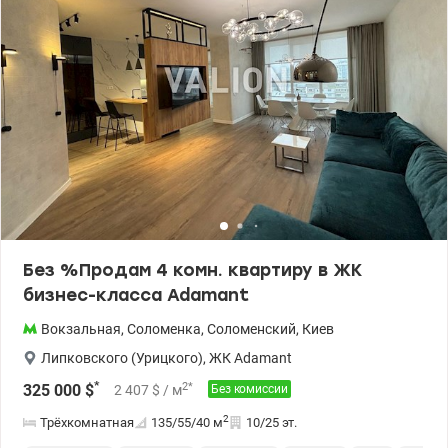
раздельный санузел и два балкона. Ухожена закрытая
территория с большой детской площадкой. Гостевой и
подземный паркинг. Хороший подъезд с двухсторонним
выходом. На территории ЖК установлен генератор,
обеспечивающий бесперебойное отопление, водоснабжение и
работу двух пассажирских лифтов. Рядом с домом магазин и
кафе. Поблизости вся необходимая инфраструктура для Вашей
комфортной жизни, остановки общественного транспорта, что
обеспечивает удобное сообщение с разными районами города.
До центра около 20 минут на авто. Право собственности более 3
лет. Ціна 88000 у.е. тел. 095-900-09-79 Алеся. valion.ua/1146042
Без %Продам 4 комн. квартиру в ЖК
бизнес-класса Adamant
Вокзальная
,
Соломенка
,
Соломенский
,
Киев
Липковского (Урицкого)
,
ЖК Adamant
*
2
*
325 000
$
2 407
$
/ м
Без комиссии
2
Трёхкомнатная
135/55/40
м
10/25 эт.