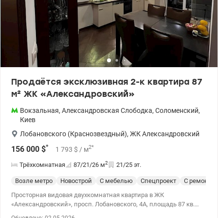
Продаётся эксклюзивная 2-к квартира 87
м² ЖК «Александровский»
Вокзальная
,
Александровская Слободка
,
Соломенский
,
Киев
Лобановского (Краснозвездный)
,
ЖК Александровский
*
2
*
156 000
$
1 793
$
/ м
2
Трёхкомнатная
87/21/26
м
21/25 эт.
Возле метро
Новострой
С мебелью
Спецпроект
С ремонто
Просторная видовая двухкомнатная квартира в ЖК
«Александровский», просп. Лобановского, 4А, площадь 87 кв.
Полностью меблирована, с качественной техникой. Две