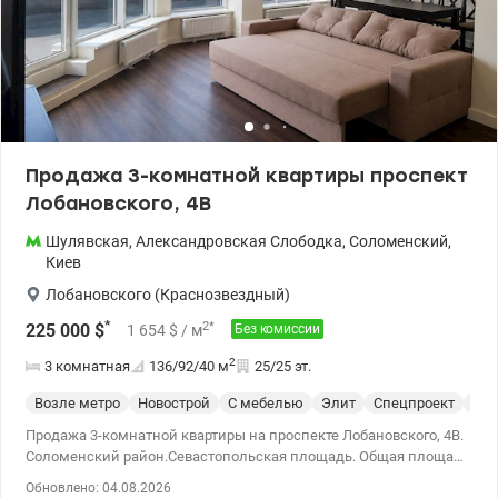
Продажа 3-комнатной квартиры проспект
Лобановского, 4В
Шулявская
,
Александровская Слободка
,
Соломенский
,
Киев
Лобановского (Краснозвездный)
*
2
*
225 000
$
1 654
$
/ м
Без комиссии
2
3 комнатная
136/92/40
м
25/25 эт.
Возле метро
Новострой
С мебелью
Элит
Спецпроект
С р
Продажа 3-комнатной квартиры на проспекте Лобановского, 4В.
Соломенский район.Севастопольская площадь. Общая площадь
136,3 кв. Видовая квартира на 25 этаже 25-этажного дома.
Обновлено: 04.08.2026