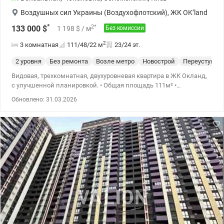
Воздушных сил Украины (Воздухофлотский)
,
ЖК OK’land
*
2
*
133 000
$
1 198
$
/ м
Без комиссии
2
3 комнатная
111/48/22
м
23/24 эт.
2 уровня
Без ремонта
Возле метро
Новострой
Переуступка
Видовая, трехкомнатная, двухуровневая квартира в ЖК Окланд,
с улучшенной планировкой. • Общая площадь 111м² •
Просторная кухня-гостинная • Прихожая и гардеробная. •
Обновлено: 31.03.2026
Панорамные окна в пол. • Два больших балкона (по 6,31м²) •
Окна с прекрасным видом во двор и город.  Внутренние стены
в квартире можно сносить и делать перепланировку. Дом №1.
(По счету от проспекта третий) Этаж 23 и 24. Для отопления в
доме установлена собственная газовая котельная. Технология -
Умный дом. (Управляйте Вашей квартирой со смартфона) •
Квартира продается по переуступке. Платить бешеные налоги не
нужно! В день покупки по переуступке, Вы можете
одновременно оформить право собственности. Дом построен и
введен в эксплуатацию. Присвоен адрес. • Состояние от
застройщика: на полу лазерная стяжка, установлены
панорамные окна, радиаторы, входная дверь, счетчики на всё,
пожарная сигнализация. Установлена система