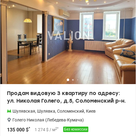
своей продуманной инфраструктурой, закрытой территорией с
круглосуточной охраной и видеонаблюдением, в комплексе
есть свой подземный паркинг, качественным строительством и
удобным расположением в одном из лучших районов Киева.
Идеальный вариант для тех, кто ищет комфортное жильё или
выгодное инвестиционное предложение. Цена 200 000 у.о. тел.
095 233 13 13 Инна Valion.ua/1122024
Продам видовую 3 квартиру по адресу:
ул. Николая Голего, д.5, Соломенский р-н.
Шулявская
,
Шулявка
,
Соломенский
,
Киев
Голего Николая (Лебедева-Кумача)
*
2
*
135 000
$
1 274
$
/ м
Без комиссии