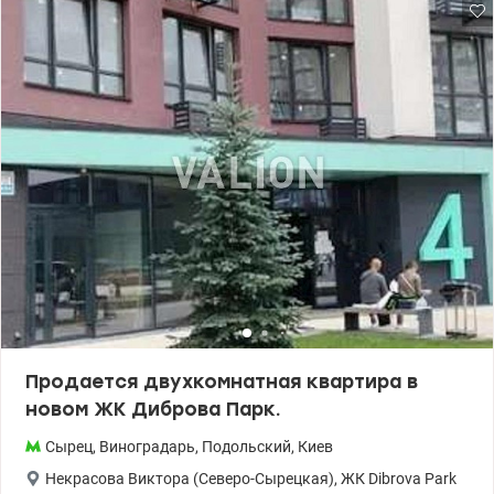
транспортная развязка — быстрый доступ к центру (15–20
минут) . Рядом строятся новая станция метро. 044 200 10 80
Valion.ua/1143970
Продается двухкомнатная квартира в
новом ЖК Диброва Парк.
Сырец
,
Виноградарь
,
Подольский
,
Киев
Некрасова Виктора (Северо-Сырецкая)
,
ЖК Dibrova Park