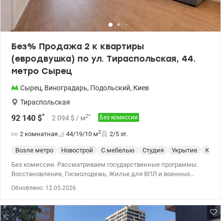
безналичный расчет 1) Госмолодежь, Еоселя (Е-оселя),
Восстановление, Сертификат 2) Жилье для ВПЛ и военных
(постановление 280 и др.) Цена 94 915 у.е. Без комиссии для
покупателя. Звоните. Записывайтесь на просмотр. Александр
Зайцев 0990100903, 0972910726 valion.ua/1140281
Без% Продажа 2 к квартиры
(евродвушка) по ул. Тираспольская, 44.
метро Сырец
Сырец
,
Виноградарь
,
Подольский
,
Киев
Тираспольская
*
2
*
92 140
$
2 094
$
/ м
Без комиссии
2
2 комнатная
44/19/10
м
2/5 эт.
Возле метро
Новострой
С мебелью
Студия
Укрытие
Клуб
Без комиссии. Рассматриваем государственные программы:
Восстановление, Госмолодежь, Жилье для ВПЛ и военных
(постановление 280 и прочее). Продажа 2 к квартиры
Обновлено: 12.05.2026
(евродвушка) в Подольском районе, ЖК комфорт класса
Дубовая роща на ул. Тираспольская, 44. Расположена на 2 этаже
5-ти этажного утепленного дома. Общая площадь 44,4 кв.м.,
просторная и видовая. Есть теплый пол и кондиционер. Так же