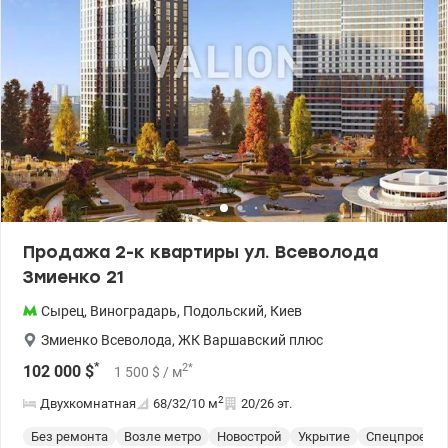
Продажа 2-к квартиры ул. Всеволода
Змиенко 21
Сырец
,
Виноградарь
,
Подольский
,
Киев
Змиенко Всеволода
,
ЖК Варшавский плюс
*
2
*
102 000
$
1 500
$
/ м
2
Двухкомнатная
68/32/10
м
20/26 эт.
Без ремонта
Возле метро
Новострой
Укрытие
Спецпроект