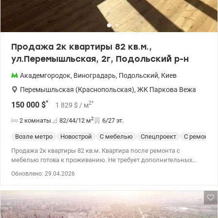
Продажа 2к квартиры 82 кв.м.,
ул.Перемышльская, 2г, Подольский р-н
Академгородок
,
Виноградарь
,
Подольский
,
Киев
Перемышльская (Краснопольская)
,
ЖК Паркова Вежа
*
2
*
150 000
$
1 829
$
/ м
2
2 комнаты
82/44/12
м
6/27 эт.
Возле метро
Новострой
С мебелью
Спецпроект
С ремонто
Продажа 2к квартиры 82 кв.м. Квартира после ремонта с
мебелью готова к проживанию. Не требует дополнительных
инвестиций Кухня производства Германия (Haecker) Бытовая
Обновлено: 29.04.2026
техника AEG/Falmec/Kuppersbusch. Сантехника Villeroy Boch.
Столешница из кварцевых камней. Мебель корпусная из
натуральной древесины производства Германия. Паркетная
доска Barlinek. Зеркало J-Mirror. Два бойлера Gorenja. Два
SmartTV Samsung/Sony. Тел.(044) 200-10-80 valion.ua/1068505