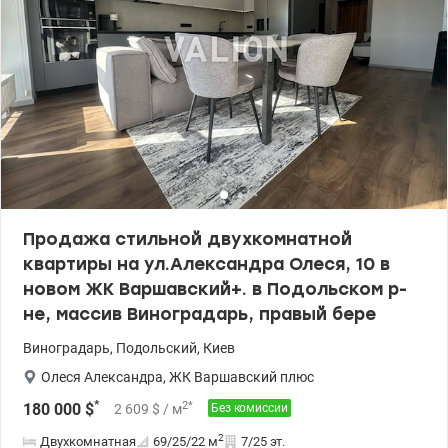
общественного транспорта в 2 минутах хотьбы. В пешей
доступности в 2-5 минутах хотьбы 3 дет. сада, 2 школы,
Художественная школа, Финансовый лицей,(с 5-11класс),
Стоматология, Клиника Viva, Сильпо, АТБ, Рынок, ТРЦ
Ретровиль, Спорт клуб Джим, Атлетик. Аптеки, ПриватБанк.
Вет.клиника, в 10 минутах лес с зоной отдыха. Будущее метро:
Проспект Правды – 21 мин. Локация: Подольский район,
Виноградарь, ТРЦ Ретровиль, Ближайшее метро Сырец,
Почайная, Оболонь. Цена 103 500 у.е. 0503932257 Мария
Valion.ua/1151982
Продажа стильной двухкомнатной
квартиры на ул.Александра Олеся, 10 в
новом ЖК Варшавский+. в Подольском р-
не, массив Виноградарь, правый бере
Виноградарь
,
Подольский
,
Киев
Олеся Александра
,
ЖК Варшавский плюс
*
2
*
180 000
$
2 609
$
/ м
Без комиссии
2
Двухкомнатная
69/25/22
м
7/25 эт.