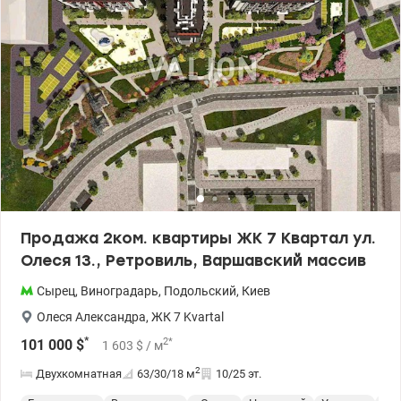
Продажа 2ком. квартиры ЖК 7 Квартал ул.
Олеся 13., Ретровиль, Варшавский массив
Сырец
,
Виноградарь
,
Подольский
,
Киев
Олеся Александра
,
ЖК 7 Kvartal
*
2
*
101 000
$
1 603
$
/ м
2
Двухкомнатная
63/30/18
м
10/25 эт.