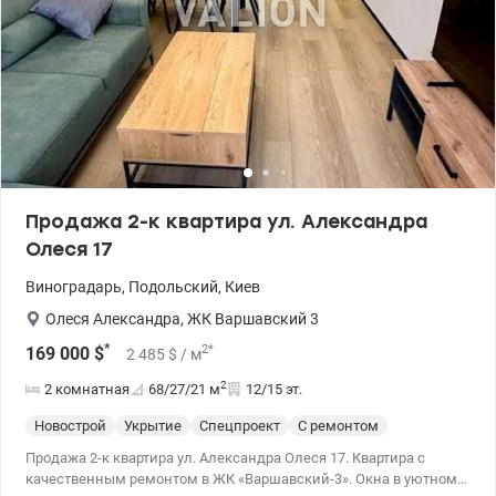
Продажа 2-к квартира ул. Александра
Олеся 17
Виноградарь
,
Подольский
,
Киев
Олеся Александра
,
ЖК Варшавский 3
*
2
*
169 000
$
2 485
$
/ м
2
2 комнатная
68/27/21
м
12/15 эт.
Новострой
Укрытие
Спецпроект
С ремонтом
Продажа 2-к квартира ул. Александра Олеся 17. Квартира с
качественным ремонтом в ЖК «Варшавский-3». Окна в уютном