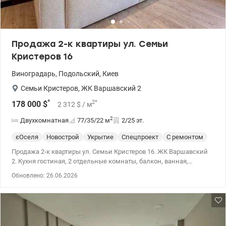
Продажа 2-к квартиры ул. Семьи
Кристеров 16
Виноградарь
,
Подольский
,
Киев
Семьи Кристеров
,
ЖК Варшавский 2
*
2
*
178 000
$
2 312
$
/ м
2
Двухкомнатная
77/35/22
м
2/25 эт.
єОселя
Новострой
Укрытие
Спецпроект
С ремонтом
Продажа 2-к квартиры ул. Семьи Кристеров 16. ЖК Варшавский
2. Кухня гостиная, 2 отдельные комнаты, балкон, ванная,
гардеробная. 044 200 10 80 valion.ua/1150393
Обновлено: 26.06.2026