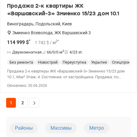
Продажа 2-к квартиры ЖК
«Варшавский-3» Змиенко 15/23 дом 10.1
Виноградарь
,
Подольский
,
Киев
Змиенко Всеволода
,
ЖК Варшавский 3
*
2
*
114 999
$
1 742
$
/ м
2
Двухкомнатная
66/0/0
м
4/23 эт.
Без ремонта
Новострой
Переуступка
Укрытие
Спецпроект
Продажа 2-к квартиры ЖК «Варшавский-3» Змиенко 15/23 дом
10.1, 66м² Этаж: 4. Состояние: от застройщика. Продажа: по
переуступке в офисе застройщика (имеется возможность
Обновлено: 30.06.2026
продажи по праву собственности). Планировка: 2 отдельные
комнаты + кухня-гостиная + отдельная ванная и туалет.
1
2
Районы
Массивы
Метро