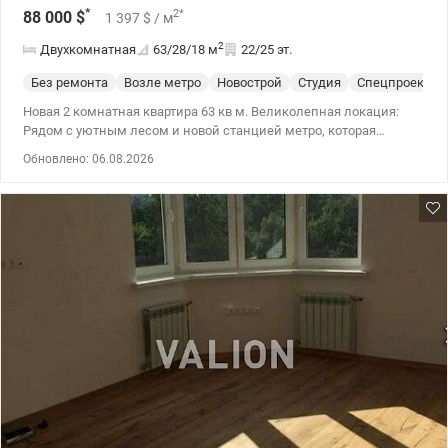
*
2
*
88 000
$
1 397
$
/ м
2
Двухкомнатная
63/28/18
м
22/25 эт.
Без ремонта
Возле метро
Новострой
Студия
Спецпроект
Новая 2 комнатная квартира 63 кв м. Великолепная локация:
Рядом с уютным лесом и новой станцией метро, ​​которая
строится возле дома. Характеристики квартиры: Расположение:
Обновлено: 06.08.2026
22-й этаж, обеспечивает панорамные виды. Площадь:
Просторная кухня-студия – 18.3 кв. м, идеальна для уютных
семейных ужинов и приемов гостей. Полноценная комната – 17
кв. м, отличная для спальни или гостиной. Вторая комната –
11.3 кв. м, идеальна для детского или рабочего кабинета.
Счетчики на воду и тепло. Дом уже сдан! Документы готовы,
право собственности оформлено. Эта квартира – это идеальное
сочетание комфорта, природы и удобной транспортной
доступности. 044 200 10 80 valion.ua/1117969