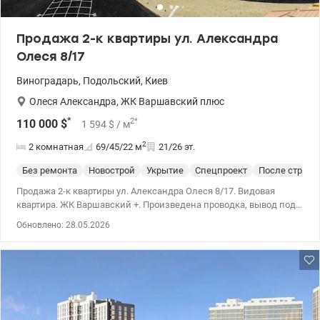
Продажа 2-к квартиры ул. Александра
Олеся 8/17
Виноградарь
,
Подольский
,
Киев
Олеся Александра
,
ЖК Варшавский плюс
*
2
*
110 000
$
1 594
$
/ м
2
2 комнатная
69/45/22
м
21/26 эт.
Без ремонта
Новострой
Укрытие
Спецпроект
После строит
Продажа 2-к квартиры ул. Александра Олеся 8/17. Видовая
квартира. ЖК Варшавский +. Произведена проводка, вывод под
кондиционеры, частичная перепланировка. В квартире 2
Обновлено: 28.05.2026
комнаты, высота потолков 2.7 метра, Инфраструктура
территории: детская площадка, спортивная площадка,
выделенная зона для выгула животных. 044 200 10 80
valion.ua/1149087