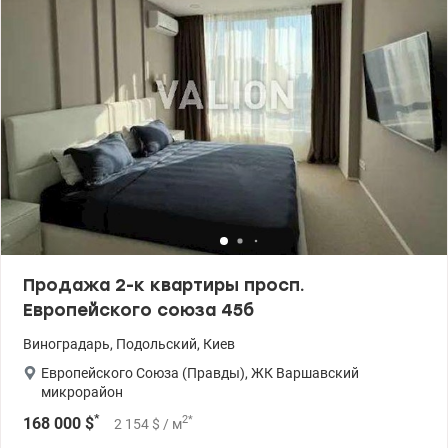
Продажа 2-к квартиры просп.
Европейского союза 45б
Виноградарь
,
Подольский
,
Киев
Европейского Союза (Правды)
,
ЖК Варшавский
микрорайон
*
2
*
168 000
$
2 154
$
/ м