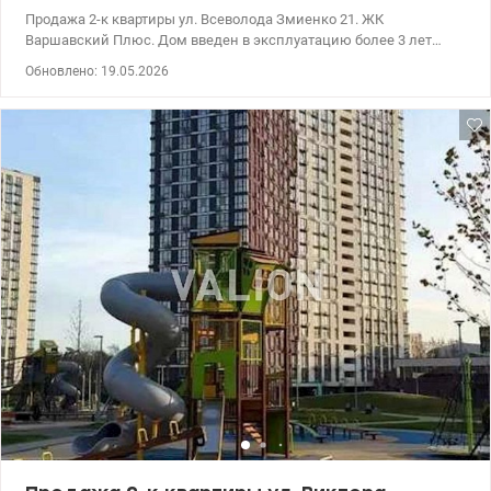
Продажа 2-к квартиры ул. Всеволода Змиенко 21. ЖК
Варшавский Плюс. Дом введен в эксплуатацию более 3 лет
назад, полностью заселен все ремонты уже завершены, что
Обновлено: 19.05.2026
гарантирует тишину и комфорт. В доме установлен генератор: -
во время отключений работают лифты - обеспеченное
водоснабжение - функционирует отопление. 044 200 10 80
valion.ua/1148604