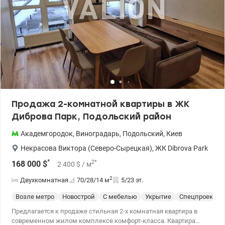
кортов, ресторанов. Удобное транспортное сообщение. Рядом с
ЖК находится автобусная остановка. К ст. м. «Сырец» – 10 мин.
езды на транспорте, до станции «Оболонь» – 20 минут. До
самого центра столицы всего 5 станций на метро. Варшавский,
Варшавский-2, Варшавский плюс, Варшавский, Виноградарь,
Подольский район Стоимость 180000 у.е.Без комиссии.
0503842286 Алла, valion.ua/1150155
Продажа 2-комнатной квартиры в ЖК
Диброва Парк, Подольский район
Академгородок
,
Виноградарь
,
Подольский
,
Киев
Некрасова Виктора (Северо-Сырецкая)
,
ЖК Dibrova Park
*
2
*
168 000
$
2 400
$
/ м
2
Двухкомнатная
70/28/14
м
5/23 эт.
Возле метро
Новострой
С мебелью
Укрытие
Спецпроект
Предлагается к продаже стильная 2-х комнатная квартира в
современном жилом комплексе комфорт-класса. Квартира