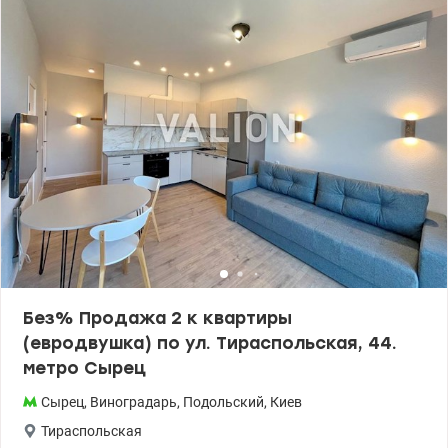
одном из самых популярных комплексов города. Цена 99000 у.е.
моб. 063 734 98 34 Дмитрий Valion.ua/1144148
Без% Продажа 2 к квартиры
(евродвушка) по ул. Тираспольская, 44.
метро Сырец
Сырец
,
Виноградарь
,
Подольский
,
Киев
Тираспольская