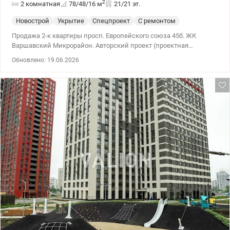
2
2 комнатная
78/48/16
м
21/21 эт.
Новострой
Укрытие
Спецпроект
С ремонтом
Продажа 2-к квартиры просп. Европейского союза 45б. ЖК
Варшавский Микрорайон. Авторский проект (проектная
документация предоставляется в комплекте с домом). 044 200
Обновлено: 19.06.2026
10 80 valion.ua/1150110