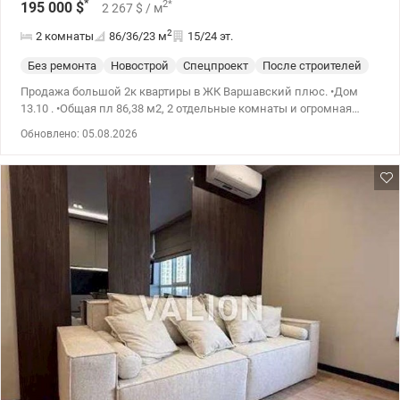
*
2
*
195 000
$
2 267
$
/ м
2
2 комнаты
86/36/23
м
15/24 эт.
Без ремонта
Новострой
Спецпроект
После строителей
Продажа большой 2к квартиры в ЖК Варшавский плюс. •Дом
13.10 . •Общая пл 86,38 м2, 2 отдельные комнаты и огромная
кухня-гостиная 22,96 м2, гардеробная 2,68 м2, 2 санузла,
Обновлено: 05.08.2026
застекленная лоджия 3,79 м2. Расположена на среднем 15/25
этаже. •Окна во двор. •Лучшая планировка из 2-к квартир 2С7. От
строителей установлены качественные окна, броне дверь,
радиаторы, счетчики. Выполнен качественный ремонт с
перепланировкой . Территория комплекса - ограждена и
закрыта. Во дворе детские площадки. Рядом ТРЦ Retroville.
Novus, Леруа Мерлен, кинотеатр, бассейн. В 2025 году
планируется открытие станции метро в пешей доступности от
комплекса. Цена 195000 у.е., тел 0963198153 Геннадий
/valion.ua/1034841