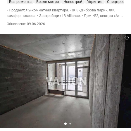
Без ремонта
Возле метро
Новострой
Укрытие
Спецпроект
• Продается 2-комнатная квартира. • ЖК «Диброва парк». ЖК
комфорт класса. • Застройщик IB Alliance. • Дом №2, секция «А» •
Высота потолков h=2,7 метра. • Этаж: 4/26. • Площадь:
Обновлено: 09.06.2026
71,83/26,5/21,74. • Большая кухня-гостинная. • Счетчики на
электроэнергию, воду, отопление. • Рядом большая
лесопарковая зона. т.044 200 10 80 Valion.ua/1011833