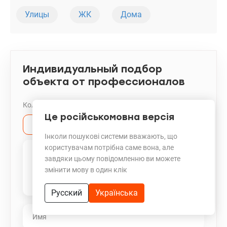
Улицы
ЖК
Дома
Индивидуальный подбор
объекта от профессионалов
Количество комнат:
Це російськомовна версія
1
2
3
4
5+
Інколи пошукові системи вважають, що
користувачам потрібна саме вона, але
завдяки цьому повідомленню ви можете
змінити мову в один клік
Русский
Українська