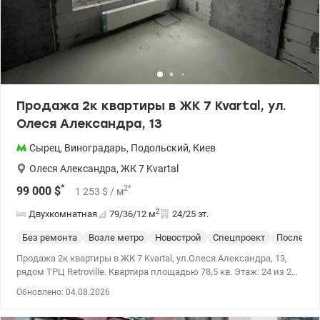
Продажа 2к квартиры в ЖК 7 Kvartal, ул.
Олеся Александра, 13
Сырец
,
Виноградарь
,
Подольский
,
Киев
Олеся Александра
,
ЖК 7 Kvartal
*
2
*
99 000
$
1 253
$
/ м
2
Двухкомнатная
79/36/12
м
24/25 эт.
Без ремонта
Возле метро
Новострой
Спецпроект
После ст
Продажа 2к квартиры в ЖК 7 Kvartal, ул.Олеся Александра, 13,
рядом ТРЦ Retroville. Квартира площадью 78,5 кв. Этаж: 24 из 25.
Дом введен в эксплуатацию. 3 лифта. Технология строительства
Обновлено: 04.08.2026
- Монолитно-каркасная . Горячее водоснабжение от бойлеров
(ИТП) . Отопление - собственная котельная. Удобная