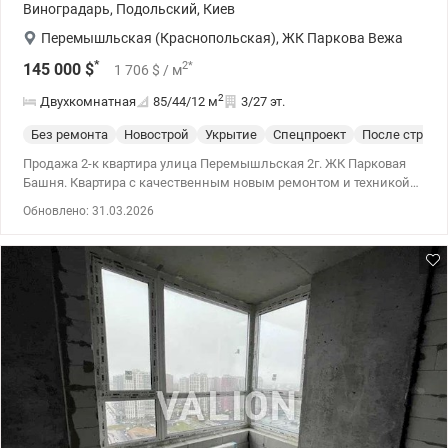
Виноградарь
,
Подольский
,
Киев
Перемышльская (Краснопольская)
,
ЖК Паркова Вежа
*
2
*
145 000
$
1 706
$
/ м
2
Двухкомнатная
85/44/12
м
3/27 эт.
Без ремонта
Новострой
Укрытие
Спецпроект
После строит
Продажа 2-к квартира улица Перемышльская 2г. ЖК Парковая
Башня. Квартира с качественным новым ремонтом и техникой
(без мебели). Имеет возможность подключения к автономному
Обновлено: 31.03.2026
питанию. Просторная кухня со встроенной техникой - бойлером,
вытяжка, духовая печь, посудомойкой и кондиционером.
Лоджия – застекленная. Уютные две отдельные комнаты – 2
кондиционера. Коридор. Совмещенный санузел: вся
необходимая сантехника, бойлер. Гардеробная. 044 200 10 80
valion.ua/1145612