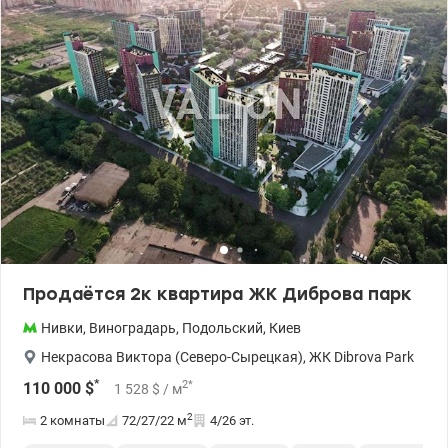
Продаётся 2к квартира ЖК Диброва парк
Нивки
,
Виноградарь
,
Подольский
,
Киев
Некрасова Виктора (Северо-Сырецкая)
,
ЖК Dibrova Park
*
2
*
110 000
$
1 528
$
/ м
2
2 комнаты
72/27/22
м
4/26 эт.