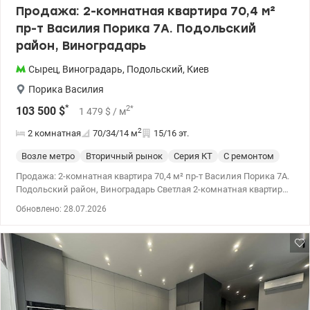
Продажа: 2-комнатная квартира 70,4 м²
пр-т Василия Порика 7А. Подольский
район, Виноградарь
Сырец
,
Виноградарь
,
Подольский
,
Киев
Порика Василия
*
2
*
103 500
$
1 479
$
/ м
2
2 комнатная
70/34/14
м
15/16 эт.
Возле метро
Вторичный рынок
Серия КТ
С ремонтом
Продажа: 2-комнатная квартира 70,4 м² пр-т Василия Порика 7А.
Подольский район, Виноградарь Светлая 2-комнатная квартира
на 15 этаже 16-ти этажного дома 2002 года постройки. Кухня -
Обновлено: 28.07.2026
14,1м2 Спальня - 15,8м2 Спальня - 17, 6м2 Две большие
застекленные лоджии Кондиционер Бойлер 80 л Встроенная
кухня с техникой Холодильник, стиральная машина, телевизор
Интернет-роутер просторные Шкафы-купе Видеодомофон
Большой тамбур на две квартиры Консьерж, пандус,
пассажирский и грузовой лифт. Генератор, обеспечивающий
отопление и водоснабжение в блекаутах. Тихий, зеленный
сквер Скрябина. С детской и спортивной площадкой). Остановка