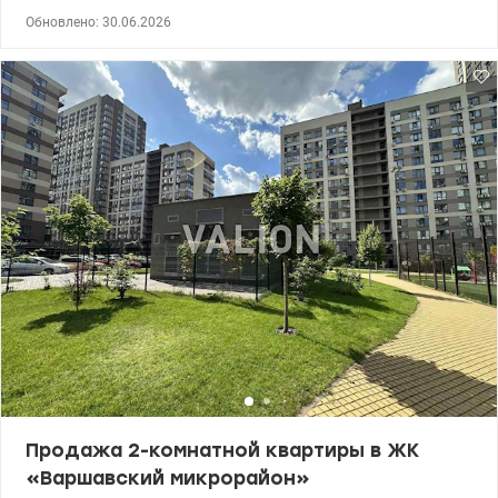
расположена на удобном 5 этаже (не высокий). Выполнен
Обновлено: 30.06.2026
качественный ремонт с использованием хороших материалов.
Дом полностью обустроен красивой мебелью и готов к
проживанию — можно заезжать без дополнительных
вложений. Жилой комплекс имеет развитую инфраструктуру:
магазины и супермаркеты, кафе и салоны красоты детские и
спортивные площадки, удобная транспортная развязка. Цена
168000у.о 0509051192 Алена, Valion.ua/1146436
Продажа 2-комнатной квартиры в ЖК
«Варшавский микрорайон»