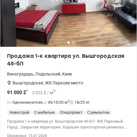
Продажа 1-к квартира ул. Вышгородская
45-б/1
Виноградарь
,
Подольский
,
Киев
Вышгородская
,
ЖК Паркове мисто
*
2
*
91 000
$
2 022
$
/ м
2
Однокомнатная
45/15/20
м
18/25 эт.
Новострой
С мебелью
Спецпроект
С ремонтом
Продажа 1-к квартира ул. Вышгородская 45-б/1. ЖК Парковый
Город.. Закрытая территория. Хорошая транспортная развязка.
Закрытая территория. Внутренняя территория представлена ​​
Обновлено: 15.07.2026