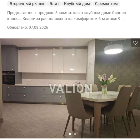
Вторичный рынок
Элит
Клубный дом
С ремонтом
Предлагается к продаже 3-комнатная в клубном доме бизнес-
класса. Квартира расположена на комфортном 6-м этаже 9-
этажного кирпичного дома с небольшим количеством квартир,
Обновлено: 07.08.2026
что обеспечивает тишину, приватность и ощущение закрытого
формата проживания. Функциональная планировка включает в
себя просторную гостиную, отдельные комнаты, кухню, санузел
и удобную входную зону с местами для хранения. В квартире
выполнен качественный ремонт в классическом стиле с
использованием натурального дерева и паркетного пола. Дом
построен из кирпича по индивидуальному проекту, отличается
хорошей шумо- и теплоизоляцией. Закрытая территория,
ухоженный двор, парковка. Рядом зеленая зона и парк создают
комфортную среду для жизни. Район с развитой
инфраструктурой: супермаркеты, школы, детские сады, удобная
транспортная развязка. т.044 200 10 80 Valion.ua/1148099