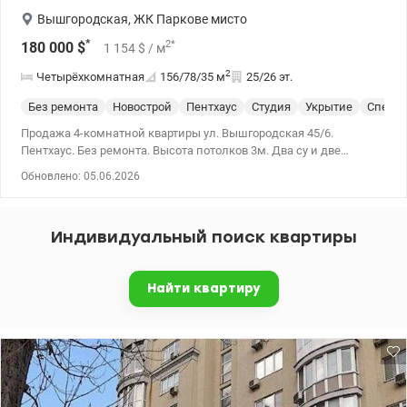
Вышгородская
,
ЖК Паркове мисто
*
2
*
180 000
$
1 154
$
/ м
2
Четырёхкомнатная
156/78/35
м
25/26 эт.
Без ремонта
Новострой
Пентхаус
Студия
Укрытие
Спецпр
Продажа 4-комнатной квартиры ул. Вышгородская 45/6.
Пентхаус. Без ремонта. Высота потолков 3м. Два су и две
гардеробные. 4 комнаты – спальни и большая кухня-студия. Два
Обновлено: 05.06.2026
балкона. Отдельно продажа паркингов. 044 200 10 80
valion.ua/1149671
Индивидуальный поиск квартиры
Найти квартиру