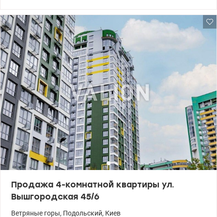
парковой зоной, зелеными деревьями, предусмотрены места
отдыха. В доме есть генератор: работает лифт, отопление,
интернет. Квартира продается с мебелью и техникой. Имеются
бойлер и счетчики на воду, тепло, электричество. 044 200 10 80
valion.ua/1151449
Продажа 4-комнатной квартиры ул.
Вышгородская 45/6
Ветряные горы
,
Подольский
,
Киев