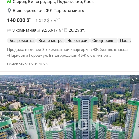
Сырец
,
Виноградарь
,
Подольский
,
Киев
Вышгородская
,
ЖК Паркове мисто
*
2
*
140 000
$
1 522
$
/ м
2
3 комнатная
92/50/17
м
20/25 эт.
Без ремонта
Возле метро
Новострой
Спецпроект
После ст
Продажа видовой 3-х комнатной квартиры в ЖК бизнес класса
«Парковый Город» ул. Вышгородская 45Ж с отличной
планировкой. Дом способен в эксплуатацию, квартира с
Обновлено: 15.05.2026
документами, ключи на руках. Состояние квартиры: после
строителей, качественная стяжка и очень хорошие окна
производства Rexau. К этой квартире можно также докупить
город в подземном паркинге. 044 200 10 80 Valion.ua/1133362