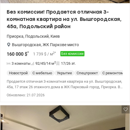
Без комиссии! Продается отличная 3-
комнатная квартира на ул. Вышгородская,
45а, Подольский район
Приорка
,
Подольский
,
Киев
Вышгородская
,
ЖК Паркове мисто
*
2
*
160 000
$
1 739
$
/ м
Без комиссии
2
3 комнаты
92/45/14
м
17/26 эт.
Новострой
С мебелью
Укрытие
Спецпроект
С ремонтом
Продается отличная 3-комнатная квартира на ул. Вышгородская,
45а, 17 этаж 26 этажного дома в ЖК Парковый город, Приорка. В
собственности больше 3 лет. В квартире выполнен евроремонт в
Обновлено: 21.07.2026
светлых тонах. Просторная кухня-столовая, гостиная и 2
спальни, большая гардеробная, 2 совместных с/у, большой
балкон. Квартира продается с мебелью и техникой. Окна во
двор. Прекрасное решение для семьи с детьми. «Парковый
город» — это комплекс закрытого типа с развитым
благоустройством, как внутренней территории застройки, так и