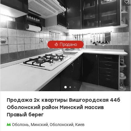
электропроводки и водоснабжения. Потолок – двойной
гипсокартон. Полы - паркетная доска. 044 200 10 80 valion.ua/
1070435
Продано
Продажа 2к квартиры Вишгородская 44б
Оболонский район Минский массив
Правый берег
Оболонь
,
Минский
,
Оболонский
,
Киев