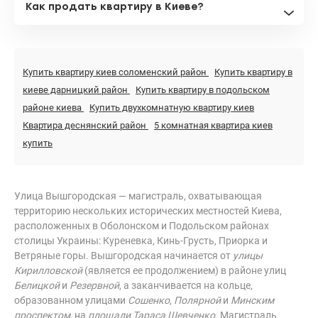
Как продать квартиру в Киеве?
Купить квартиру киев соломенский район
Купить квартиру в
киеве дарницкий район
Купить квартиру в подольском
районе киева
Купить двухкомнатную квартиру киев
Квартира деснянский район
5 комнатная квартира киев
купить
Улица Вышгородская — магистраль, охватывающая
территорию нескольких исторических местностей Киева,
расположенных в Оболонском и Подольском районах
столицы Украины: Куреневка, Кинь-Грусть, Приорка и
Ветряные горы. Вышгородская начинается от
улицы
Кирилловской
(является ее продолжением) в районе улиц
Белицкой
и
Резервной
, а заканчивается на кольце,
образованном улицами
Сошенко
,
Полярной
и
Минским
проспектом
, на
площади Тараса Шевченко
. Магистраль