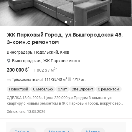
ЖК Парковый Город, ул.Вышгородская 45,
3-комн.с ремонтом
Виноградарь
,
Подольский
,
Киев
Вышгородская
,
ЖК Паркове мисто
*
2
*
200 000
$
1 802
$
/ м
2
Трёхкомнатная
111/35/40
м
4/17 эт.
Новострой
С мебелью
Элит
Спецпроект
С ремонтом
СДЕЛКА 18.04.2023г. Цена 220 000 у.е.Продам 3-комнатную
квартиру с новым ремонтом в ЖК Парковый Город, вокруг озера,
много зелени, теннисные корты, много детских площадок,
Обновлено: 13.05.2026
магазины, рестораны. Ремонт выполнен из качественных
материалов, укомплектована мебелью и всей необходимой
техникой, два сан. узла, джакузи и душ кабина, квартира
полностью меблирована, остается все. 220000 у.е. Андрей (050)