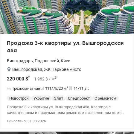
Продажа 3-к квартиры ул. Вышгородская
45а
Виноградарь
,
Подольский
,
Киев
Вышгородская
,
ЖК Паркове мисто
*
2
*
220 000
$
1 982
$
/ м
2
Трёхкомнатная
111/75/20
м
11/11 эт.
Новострой
Укрытие
Элит
Спецпроект
С ремонтом
Продажа 3-к квартиры ул. Вышгородская 45а. Квартира с
качественным и продуманным ремонтом в заселенном доме
первой очереди постройки. Перепланировка и отделка
Обновлено: 31.03.2026
выполнялись под наблюдением известного дизайнера и
квалифицированными мастерами. Замена окон, батарей,