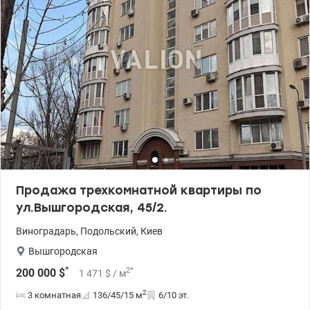
Продажа трехкомнатной квартиры по
ул.Вышгородская, 45/2.
Виноградарь
,
Подольский
,
Киев
Вышгородская
*
2
*
200 000
$
1 471
$
/ м
2
3 комнатная
136/45/15
м
6/10 эт.