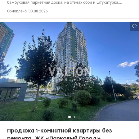
бамбуковая паркетная доска, на стенах обои и штукатурка,
потолок гипсокартон. Два санузла. На лоджии и в санузлах
Обновлено: 03.08.2026
теплые полы. Установлены качественные деревянные
межкомнатные двери. Во всех комнатах установлены
кондиционеры. Для нагрева воды установлен электрический
бойлер. Квартира предлагается с мебелью и техникой ведущих
мировых производителей - стиральная машина, посудомоечная
машина, варочная поверхность и духовой шкаф, холодильник.
Деревянная кухня с гранитной столешницей. Мраморные
подоконники. 044 200 10 80 valion.ua/1143712
Продажа 1-комнатной квартиры без
ремонта, ЖК «Парковый Город»