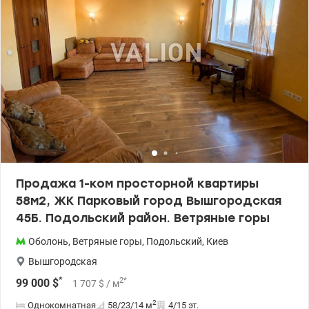
Продажа 1-ком просторной квартиры
58м2, ЖК Парковый город Вышгородская
45Б. Подольский район. Ветряные горы
Оболонь
,
Ветряные горы
,
Подольский
,
Киев
Вышгородская
*
2
*
99 000
$
1 707
$
/ м
2
Однокомнатная
58/23/14
м
4/15 эт.