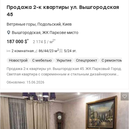
Продажа 2-к квартиры ул. Вышгородская
45
Ветряные горы
,
Подольский
,
Киев
Вышгородская
,
ЖК Паркове мисто
*
2
*
187 000
$
2 174
$
/ м
2
2 комнатная
86/44/23
м
5/24 эт.
Новострой
С мебелью
Укрытие
Спецпроект
С ремонтом
Продажа 2-к квартиры ул. Вышгородская 45. ЖК Парковый Город.
Светлая квартира с современным и стильным дизайнерским
ремонтом, ремонт сделан из высококачественных дорогих
Обновлено: 15.06.2026
материалов, меблирована современной мебелью и техникой,
полностью укомплектована до мелочей, очень теплая и уютная
с отличной 2х сторонней и функциональной планировкой. Над
интерьером работал дизайнер. Закрытая территория, отличное
тихое, зеленое место в парковой зоне. Круглосуточная охрана
комплекса с видеонаблюдением, консьерж, в парадном есть
колясочная. 044 200 10 80 valion.ua/1146991