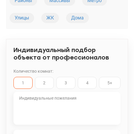
Районы
Массивы
Метро
206-30-88, www.valion.ua/976709
Улицы
ЖК
Дома
Индивидуальный подбор
объекта от профессионалов
Количество комнат:
1
2
3
4
5+