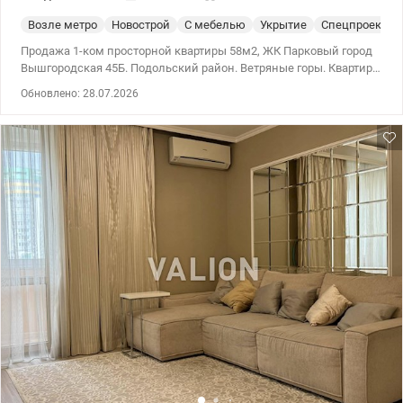
Возле метро
Новострой
С мебелью
Укрытие
Спецпроект
Продажа 1-ком просторной квартиры 58м2, ЖК Парковый город
Вышгородская 45Б. Подольский район. Ветряные горы. Квартира
большая и светлая, продажа с мебелью и бытовой техникой,
Обновлено: 28.07.2026
Требуется косметический ремонт. Состояние жилое.
Безопасный этаж 4-й этаж. Генератор Общая площадь - 58м2
Кухня- 13,6м2 Комната - 23,3м2 Санузел совмещен. (есть бойлер
на 50л) Большая остекленная лоджия из комнаты в кухню.
Счетчик на тепло. Самое главное преимущество комплекса –
это зеленое окружение вокруг него. ЖК расположен в
Подольском районе – огромной эко-зоне с аккуратными
парками для прогулок, чистыми озерами и множеством мест
для семейного отдыха на свежем воздухе. Территория
охраняется круглосуточно, есть просторный наземный и
подземный паркинг, доступ к комплексу есть только у его
жителей. Детские и спортивные площадки, теннисные корты.
Транспортная доступность к метро Оболонь, Минская,
Почайная, Лукяновка. Остановка рядом. Рядом школы, детские
садики, рынок. Цена 99 000 у.е. 0503932257 Мария
Valion.ua/1150493