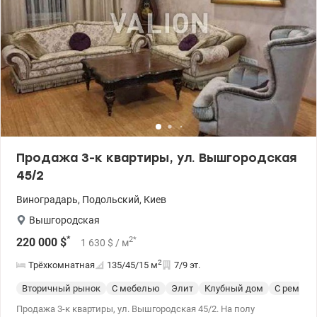
Продажа 3-к квартиры, ул. Вышгородская
45/2
Виноградарь
,
Подольский
,
Киев
Вышгородская
*
2
*
220 000
$
1 630
$
/ м
2
Трёхкомнатная
135/45/15
м
7/9 эт.
Вторичный рынок
С мебелью
Элит
Клубный дом
С ремонт
Продажа 3-к квартиры, ул. Вышгородская 45/2. На полу