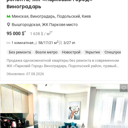
Виноградарь
Минская
,
Виноградарь
,
Подольский
,
Киев
Вышгородская
,
ЖК Паркове мисто
*
2
*
95 000
$
1 638
$
/ м
2
1 комнатная
58/17/21
м
3/27 эт.
Без ремонта
Возле метро
Новострой
Укрытие
Спецпроект
Продажа однокомнатной квартиры без ремонта в современном
ЖК «Парковій Город» Виноградарь, Подольский район, правый
берег. Общая площадь 58,2 кв.м, жилая - 16,5 кв.м, кухня - 21
Обновлено: 07.08.2026
кв.м, этаж 3 из 27. - Квартира без ремонта — свободная
планировка, которая позволяет реализовать собственный
дизайн интерьера - Дом введен в эксплуатацию . ЖК «Парковій
Город» — это комфортная, безопасная и экологически
гармоничная среда для жизни, на территории — 4 гектара
парковой зоны с озерами, фонтанами, прогулочными аллеями,
детскими и спортивными зонами. Это фактически «город в
городе», где есть все необходимое для комфортной жизни.
Закрытая территория с круглосуточной охраной и
видеонаблюдением. • Ухоженные внутренние дворы без