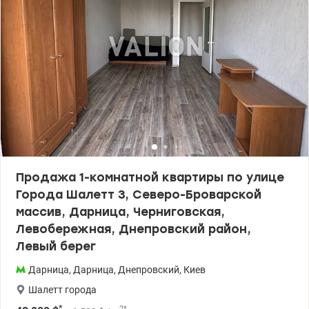
таких как салоны красоты, кафе, рестораны, химчистки и
многое другое. Приглашаю на просмотр – это пространство
стоит увидеть и лично ощутить все преимущества! Цена 90 000
у.е. Марина, тел.: 063 392 35 35 Valion.ua/1154022
Продажа 1-комнатной квартиры по улице
Города Шалетт 3, Северо-Броварской
массив, Дарница, Черниговская,
Левобережная, Днепровский район,
Левый берег
Дарница
,
Дарница
,
Днепровский
,
Киев
Шалетт города
*
2
*