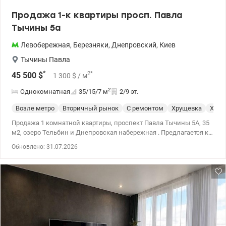
Продажа 1-к квартиры просп. Павла
Тычины 5а
Левобережная
,
Березняки
,
Днепровский
,
Киев
Тычины Павла
*
2
*
45 500
$
1 300
$
/ м
2
Однокомнатная
35/15/7
м
2/9 эт.
Возле метро
Вторичный рынок
С ремонтом
Хрущевка
Хрущ
Продажа 1 комнатной квартиры, проспект Павла Тычины 5А, 35
м2, озеро Тельбин и Днепровская набережная . Предлагается к
продаже однокомнатная квартира в одном из самых зеленых
Обновлено: 31.07.2026
районов Киева – Березняки, Днепровского района. 2 этаж 9-
этажного дома. Квартира в жилом состоянии, балкон застеклен,
санузел смежный, есть газ, что очень актуально в наше время.
Все, что на фото – остается. Дом расположен не над дорогой, а
это тишина и покой гарантированы. Прекрасная
инфраструктура: рядом остановка транспорта, несколько школ и
детских садов, магазины и супермаркеты, банки, аптеки, рынок,
поликлиника – все в пешей доступности. На общественном