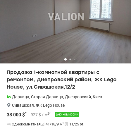
большое зеркало в коридоре ▫️ Мебель изготовлена на заказ из
премиальных материалов ▫️ Подогрев пола Комплекс с закрытой
территорией, охраной, видеонаблюдением и современной
инфраструктурой. Для комфорта жильцов: • вместительные
паркинги и гостевые стоянки • укрытия и генераторы • зоны для
колясок в подъездах На территории ЖК — настоящий «город в
городе»: спортивные площадки и фитнес-центр парковые и
прогулочные зоны детские площадки и детские сады учебные
заведения аптеки и лаборатории кафе, рестораны, салоны
красоты, химчистка и супермаркеты. Станция метро
«Левобережная» — 10 минут . До центра — около 10 минут на
машине.Цена 95000 у.е. моб. 063 734 98 34 Дмитрий
Valion.ua/1153145
Продажа 1-комнатной квартиры с
ремонтом, Днепровский район, ЖК Lego
House, ул.Сивашская,12/2
Дарница
,
Старая Дарница
,
Днепровский
,
Киев
Сивашская
,
ЖК Lego House
*
2
*
38 000
$
927
$
/ м
Без комиссии
2
Однокомнатная
41/18/9
м
11/25 эт.