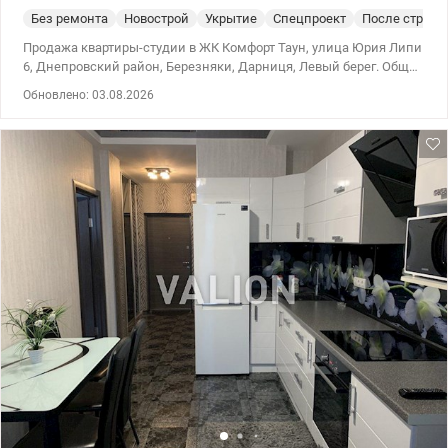
Без ремонта
Новострой
Укрытие
Спецпроект
После строит
Продажа квартиры-студии в ЖК Комфорт Таун, улица Юрия Липи
6, Днепровский район, Березняки, Дарниця, Левый берег. Общая
площадь квартиры – 31,3 м², из которых 14,9 м² – жилая зона и
Обновлено: 03.08.2026
5,7 м² – кухня. Квартира расположена на 3 этаже 9-этажного
дома. В квартире панорамные окна, внутри панорамная лоджия.
После строителей. Централизованное отопление. Просторные
парковки и удобные гостевые стоянки. Укрытия и генераторы
для комфортного проживания. Подъезды оборудованы
специальными зонами для хранения колясок. Развитая
инфраструктура закрытого ЖК «город в городе» включает:
спортивные площадки и фитнес-центр; зеленые парки и
прогулочные зоны; детские игровые просторы; образовательные
учреждения и детские сады; аптеки и лаборатории;
супермаркеты, а также широкий спектр сервисов, таких как
салоны красоты, кафе, рестораны, химчистки и многое другое.
Звоните (или пишите Viber/Telegram) для предварительной
записи на просмотр. Цена 56 000 у.е. Марина, тел.: 063 392 35 35
valion.ua/1148663