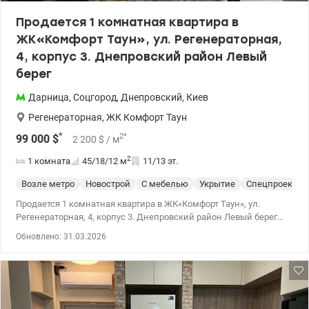
Продается 1 комнатная квартира в
ЖК«Комфорт Таун», ул. Регенераторная,
4, корпус 3. Днепровский район Левый
берег
Дарница
,
Соцгород
,
Днепровский
,
Киев
Регенераторная
,
ЖК Комфорт Таун
*
2
*
99 000
$
2 200
$
/ м
2
1 комната
45/18/12
м
11/13 эт.
Возле метро
Новострой
С мебелью
Укрытие
Спецпроект
Продается 1 комнатная квартира в ЖК«Комфорт Таун», ул.
Регенераторная, 4, корпус 3. Днепровский район Левый берег
Расположена на 11 этаже 13-ти этажного дома. Площадь общая
Обновлено: 31.03.2026
45 кв.м. Ремонт выполнен из качественных материалов.Есть
гардероб. Дом очень теплый. Установлен индивидуальный
счетчик на отопление. Есть также счетчики на свет и на воду.
Квартира полностью укомплектована мебелью и
техникой.Заходи и живи! Закрытая территория с круглосуточной
охраной, видеонаблюдением, своей инфраструктурой, парками