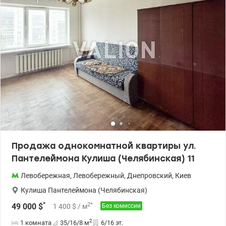
инфраструктурой, все рядом; магазины, детские сады, школы,
игровые площадки для детей, рестораны, спортивные клубы –
все что нужно для комфортной жизни. Удобное транспортное
сообщение: до остановки общественного транспорта 5 минут, до
метро Левобережная 15 мин. транспортом, в центр города 10
мин. на авто. Цена 46 000 у.е. Марина 0505077158
valion.ua/1152268
Продажа однокомнатной квартиры ул.
Пантелеймона Кулиша (Челябинская) 11
Левобережная
,
Левобережный
,
Днепровский
,
Киев
Кулиша Пантелеймона (Челябинская)
*
2
*
49 000
$
1 400
$
/ м
Без комиссии
2
1 комната
35/16/8
м
6/16 эт.