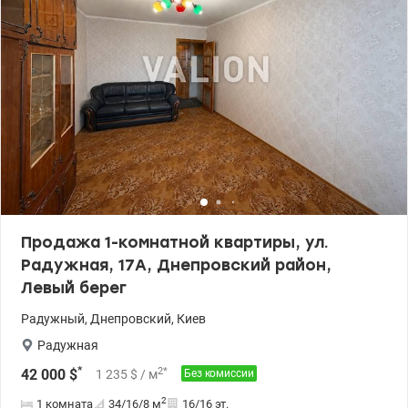
Продажа 1-комнатной квартиры, ул.
Радужная, 17А, Днепровский район,
Левый берег
Радужный
,
Днепровский
,
Киев
Радужная
*
2
*
42 000
$
1 235
$
/ м
Без комиссии
2
1 комната
34/16/8
м
16/16 эт.