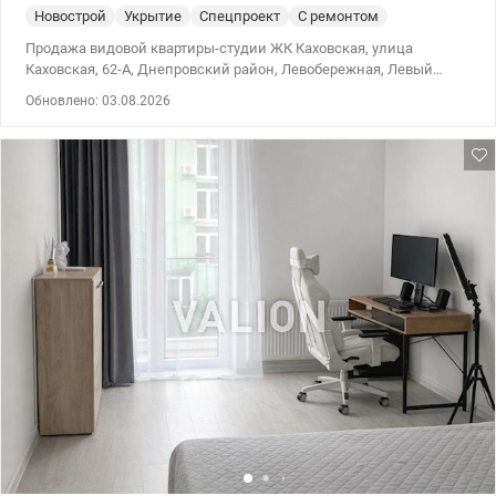
Новострой
Укрытие
Спецпроект
С ремонтом
Продажа видовой квартиры-студии ЖК Каховская, улица
Каховская, 62-А, Днепровский район, Левобережная, Левый
берег Квартира с панорамным видом для студента, молодой
Обновлено: 03.08.2026
пары или выгодный вариант для инвестиции. Общая площадь –
32 м², жилая – 18 м², кухня – 7 м². Расположена на 24 этаже 26-
этажного дома 2020 года. Квартира хорошо зонирована: рабочая
часть, обеденная зона и просторная гостиная для отдыха с
большим спальным местом и телевизором. Техника премиум
встроена в кухонные фасады: варочная поверхность, вытяжка,
холодильник. Санузел смежный, есть стиральная машина,
бойлер. Вместительный подземный паркинг и гостевые
стоянки, укрытия; есть генератор на лифты и водоснабжение.
Отопление центральное. Удобное расположение: в центр Киева
— 15 минут на авто. Пешком в м. Левобережная — 15 мин, м.
Дарница — 20 мин, м. Крещатик — 30 мин. Рядом с домом
автобусная остановка, городская электричка – в 5 мин ходьбы.
Для прогулок – парк «Победа», Днепровская, Русановская
набережные, пляжи и зеленые зоны. На территории ЖК и в
микрорайоне развита инфраструктура — салоны красоты,
медицинские учреждения, аптеки, школы, детские сады,
отделения банков, рестораны и кофейни на любой вкус,
супермаркеты (Новус, АТБ, Сильпо), спорткомплексы, фитнес-