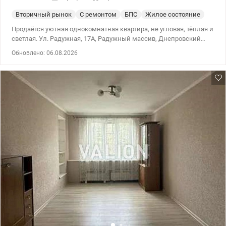
Вторичный рынок
С ремонтом
БПС
Жилое состояние
Продаётся уютная однокомнатная квартира, не угловая, тёплая и
светлая. Ул. Радужная, 17А, Радужный массив, Днепровский
район Метро Левобережная, Дарница, Черниговская, Почайна
Обновлено: 06.08.2026
Без комиссии для покупателя. Рассматриваем все формы
оплаты, в том числе безналичный расчёт и государственные
программы: єВідновлення, Держмолодьжитло, жилищные
сертификаты, постановлениями КМУ №280, №719, №214 и
другими государственными программами. Характеристики
квартиры: Общая площадь — 33,7 м² Кухня — 8,1 м² Этаж — 16 /
16 В квартире: Раздельный санузел Застеклённый балкон,
отделанный деревянной вагонкой Есть кладовая внутри
квартиры Установлены счётчики горячей и холодной воды Дом
ухоженный: Год постройки — 1980 Тип дома — БПС 2 лифта —
пассажирский и грузовой Кооперативный дом (ОСББ)
Инфраструктура: Рядом супермаркеты, ТРЦ, аптеки, магазины,
авторынок, почта, зоны отдыха и озеро с прогулочными
аллеями и спортивными площадками. Рядом расположен
многоуровневый закрытый паркинг. Транспорт: 20 минут на
транспорте до метро Левобережная 20 минут на транспорте до
метро Дарница Рядом новая транспортная развязка на
Подольско-Воскресенский мост Недалеко остановка городской