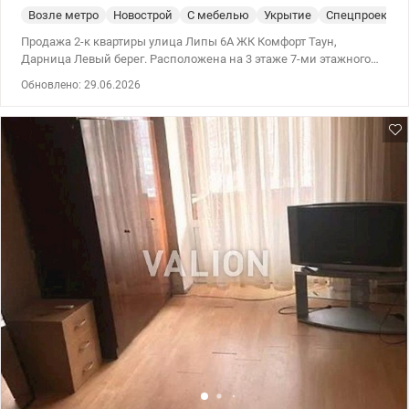
Возле метро
Новострой
С мебелью
Укрытие
Спецпроект
Продажа 2-к квартиры улица Липы 6А ЖК Комфорт Таун,
Дарница Левый берег. Расположена на 3 этаже 7-ми этажного
дома. Общей площадью 45м2, кухня-гостинная 20 м2, спальня
Обновлено: 29.06.2026
15м2 Спальня и кухня-гостинная с выходом на лоджию,
гардеробная. Ремонт выполнен в светлых тонах, квартира
укомплектована всей необходимой техникой и мебелью.
Закрытая территория, охрана, видеонаблюдение. Ціна: 100000
у.о. Анна 0974319290 valion.ua/1145251