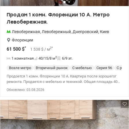
метро Дарница – 15 минут пешком. Звоните (или пишите
Viber/Telegram) для предварительной записи на просмотр. Цена
110 000 у.е. Марина, тел.: 063 392 35 35 valion.ua/1153543
Продам 1 комн. Флоренции 10 А. Метро
Левобережная.
Левобережная
,
Левобережный
,
Днепровский
,
Киев
Флоренции
*
2
*
61 500
$
1 538
$
/ м
2
1 комнатная
40/15/8
м
6/9 эт.
Возле метро
Вторичный рынок
С мебелью
Cерия 96
С рем
Продоется 1 комн. Флоренции 10 А. Квартира после хорошегог
ремонта. Продается с мебелью и техникой. Общая площадь 40
м2, 15м2 жилая, кухня 8м2. Квартира находится на 6 /9 . Балкони
Обновлено: 03.08.2026
застеклен. Рядом Русановский канал. Очень хорошее место для
жизни. Все рядом: Новус, АТБ, школа, д/сад, медучреждения,
спортивные и детские площадки, секции. Цена: 61500 у.о моб:
0664863383 Тетяна. valion.ua/1153369