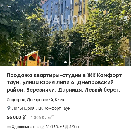
дизайнерским оформлением и консьерж-сервисом, а также
имеет систему контроля доступа. Закрыта территория с
видеонаблюдением 24/7, подземный паркинг с лифтом.
Обустроена детская площадка. Рядом с ЖК развита
инфраструктура, необходимая для комфортного проживания:
магазины, аптеки, маркеты, кофейни, банкоматы, отделения
почты, рынок, больницы, университет, колледж, парк «Победа» с
озером, лес. Удобная транспортная доступность -метр Дарница
– 20 мин пешком. Рядом супермаркеты: Сильпо, Варус, Новус,
Рынок Юность Цена: 85000 у.е. Тел. 050 355 37 46 Екатерина
valion.ua/ 1150627
Продажа квартиры-студии в ЖК Комфорт
Таун, улица Юрия Липи 6, Днепровский
район, Березняки, Дарниця, Левый берег.
Соцгород
,
Днепровский
,
Киев
Липы Юрия
,
ЖК Комфорт Таун
*
2
*
56 000
$
1 806
$
/ м
2
Однокомнатная
31/15/6
м
3/9 эт.