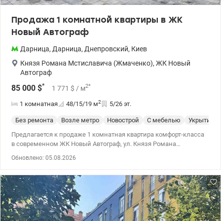
Продажа 1 комнатной квартиры в ЖК
Новый Автограф
Дарница
,
Дарница
,
Днепровский
,
Киев
Князя Романа Мстиславича (Жмаченко)
,
ЖК Новый
Автограф
*
2
*
85 000
$
1 771
$
/ м
2
1 комнатная
48/15/19
м
5/26 эт.
Без ремонта
Возле метро
Новострой
С мебелью
Укрытие
Предлагается к продаже 1 комнатная квартира комфорт-класса
в современном ЖК Новый Автограф, ул. Князя Романа
Мстиславича, 22 в Днепровском районе! Общая площадь - 47,6
Обновлено: 05.08.2026
кв.м на 5 этаже / 26 этаж дома. Дом, введенный в
эксплуатацию, индивидуальное отопление. Рациональная и
удобная планировка позволяет легко реализовать
современный дизайн под себя – большая кухня-гостиная,
отдельная спальня и санузел. Состояние – после застройщика,
что дает возможность произвести ремонт под свой стиль.
Входная группа холл – вестибюля меблирована с