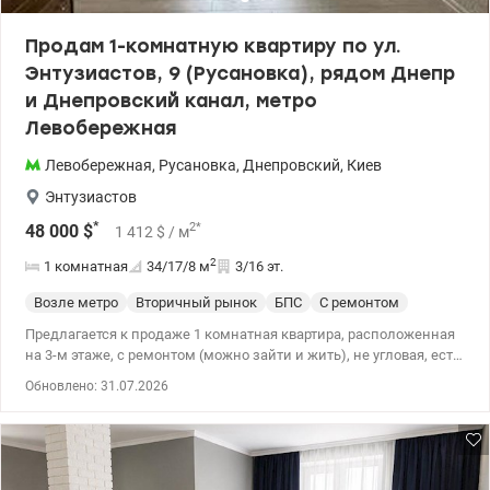
электрички Отличный вариант как для собственного
проживания, так и для инвестиции под сдачу в аренду. Цена —
Продам 1-комнатную квартиру по ул.
42 000 у.е. Звоните или пишите в Viber / Telegram / WhatsApp
Энтузиастов, 9 (Русановка), рядом Днепр
Валерий 073 838 99 53 Valion.ua/1153117
и Днепровский канал, метро
Левобережная
Левобережная
,
Русановка
,
Днепровский
,
Киев
Энтузиастов
*
2
*
48 000
$
1 412
$
/ м
2
1 комнатная
34/17/8
м
3/16 эт.
Возле метро
Вторичный рынок
БПС
С ремонтом
Предлагается к продаже 1 комнатная квартира, расположенная
на 3-м этаже, с ремонтом (можно зайти и жить), не угловая, есть
газ, очень теплая зимой. Большой бонус – выход на
Обновлено: 31.07.2026
застекленный балкон прямо из кухни, что очень удобно в быту.
Локация и инфраструктура: отличное транспортное сообщение -
станция метро Левобережная - 25-30 минут пешком по
живописному району или всего 7-10 минут на общественном
транспорте, остановка общественного транспорта. Рядом есть