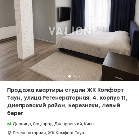
все необходимое: супермаркеты, уютные кафе, аптеки, школы,
детские сады и площадки, рынок. Недалеко зоны для отдыха на
живописном Днепровском канале. Прекрасная набережная
Днепра всего в 5-7 минутах от дома, с зоной для прогулок и
занятий спортом на свежем воздухе. Цена 48 000 у.е. Марина
0505077158, valion.ua /1154658
Продажа квартиры студии ЖК Комфорт
Таун, улица Регенераторная, 4, корпус 11,
Днепровский район, Березняки, Левый
берег
Дарница
,
Соцгород
,
Днепровский
,
Киев
Регенераторная
,
ЖК Комфорт Таун