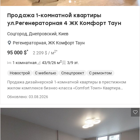
Продажа 1-комнатной квартиры
ул.Регенераторная 4 ЖК Комфорт Таун
Соцгород
,
Днепровский
,
Киев
Регенераторная
,
ЖК Комфорт Таун
*
2
*
95 000
$
2 209
$
/ м
2
1 комнатная
43/9/26
м
3/9 эт.
Новострой
С мебелью
Спецпроект
С ремонтом
Продажа дизайнерской 1-комнатной квартиры в престижном
жилом комплексе бизнес-класса «Comfort Town» Квартира
площадью 43 м² с стильным и продуманным интерьером на 3-м
Обновлено: 03.08.2026
этаже. ▫️ Просторная кухня-гостиная площадью 26 м² со
стильной обеденной зоной ▫️ Полностью встроенная техника:
посудомоечная машина, духовка с грилем, микроволновая печь,
индукционная плита и холодильник ▫️ Большой диван с
полноценным спальным местом ▫️ Светлая отдельная спальня с
двухъярусной кроватью ▫️ Отдельное рабочее место для
комфортной работы или учебы ▫️ Отдельная гардеробная и