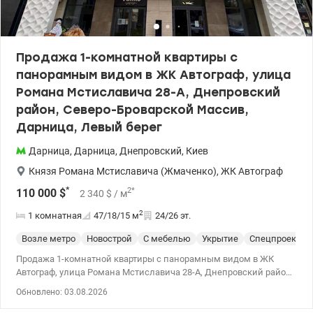
отремонтированы, оборудованы новыми лифтами. Во дворе
достаточно парковочных мест. Звоните (или пишите
Viber/Telegram) для предварительной записи на просмотр. Цена
48 000 у.е. Марина, тел.: 063 392 35 35 valion.ua/1153810
Продажа 1-комнатной квартиры с
панорамным видом в ЖК Автограф, улица
Романа Мстиславича 28-А, Днепровский
район, Северо-Броварской Массив,
Дарница, Левый берег
Дарница
,
Дарница
,
Днепровский
,
Киев
Князя Романа Мстиславича (Жмаченко)
,
ЖК Автограф
*
2
*
110 000
$
2 340
$
/ м
2
1 комнатная
47/18/15
м
24/26 эт.
Возле метро
Новострой
С мебелью
Укрытие
Спецпроект
Продажа 1-комнатной квартиры с панорамным видом в ЖК
Автограф, улица Романа Мстиславича 28-А, Днепровский район,
Северо-Броварской Массив, Дарница, Левый берег
Обновлено: 03.08.2026
Рассматриваем безналичный расчет. Общая площадь – 47 м²,
жилая – 17,5 м², кухня – 12,8 м². Квартира расположена на 24