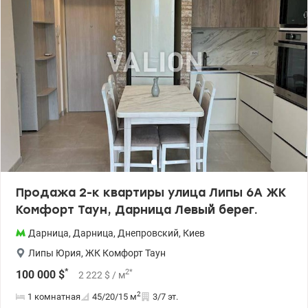
и скверами с ландшафтным дизайном, с уютными двориками,
детскими и спортивными площадками, паркингами Цена: 99000
у.е. Анна 0974319290 valion.ua/1146515
Продажа 2-к квартиры улица Липы 6А ЖК
Комфорт Таун, Дарница Левый берег.
Дарница
,
Дарница
,
Днепровский
,
Киев
Липы Юрия
,
ЖК Комфорт Таун
*
2
*
100 000
$
2 222
$
/ м
2
1 комнатная
45/20/15
м
3/7 эт.