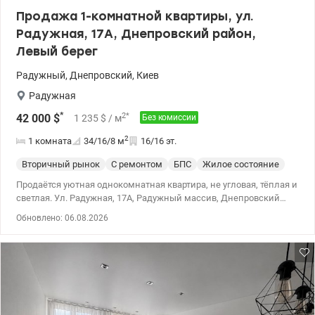
0950075762 Татьяна, valion.ua/1153143
Продажа 1-комнатной квартиры, ул.
Радужная, 17А, Днепровский район,
Левый берег
Радужный
,
Днепровский
,
Киев
Радужная
*
2
*
42 000
$
1 235
$
/ м
Без комиссии
2
1 комната
34/16/8
м
16/16 эт.
Вторичный рынок
С ремонтом
БПС
Жилое состояние
Продаётся уютная однокомнатная квартира, не угловая, тёплая и
светлая. Ул. Радужная, 17А, Радужный массив, Днепровский
район Метро Левобережная, Дарница, Черниговская, Почайна
Обновлено: 06.08.2026
Без комиссии для покупателя. Рассматриваем все формы
оплаты, в том числе безналичный расчёт и государственные
программы: єВідновлення, Держмолодьжитло, жилищные
сертификаты, постановлениями КМУ №280, №719, №214 и
другими государственными программами. Характеристики
квартиры: Общая площадь — 33,7 м² Кухня — 8,1 м² Этаж — 16 /
16 В квартире: Раздельный санузел Застеклённый балкон,