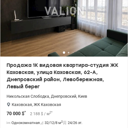
транспорте до метро Левобережная 10 минут, в центр города 15-
20 минут. Транспорт постоянно ходит. Квартира идеально
подойдет как для проживания, так и для арендного бизнеса.
Документы готовы к соглашению. Звоните! Цена 50 000 у.е.
Марина 0505077158 valion.ua /1144801
Продажа 1К видовая квартира-студия ЖК
Каховская, улица Каховская, 62-А,
Днепровский район, Левобережная,
Левый берег
Никольская Слободка
,
Днепровский
,
Киев
Каховская
,
ЖК Каховская
*
2
*
70 000
$
2 188
$
/ м
2
Однокомнатная
32/12/8
м
24/26 эт.