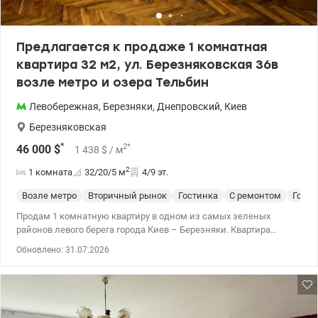
супермаркеты (Новус, АТБ, Сильпо), спорткомплексы, фитнес-
клуб, МВЦ, Яхт-клуб, ТРЦ Комод, ТЦ Левобережный. Для
прогулок – парк «Победа», Днепровская набережная,
Предлагается к продаже 1 комнатная
Русановский канал, пляжи и зеленые зоны. Звоните (или
квартира 32 м2, ул. Березняковская 36в
пишите Viber/Telegram) для предварительной записи на
просмотр. Цена 74 500у.о. (65 000 евро). Марина, тел.: 063 392 35
возле метро и озера Тельбин
35 valion.ua/1153014
Левобережная
,
Березняки
,
Днепровский
,
Киев
Березняковская
*
2
*
46 000
$
1 438
$
/ м
2
1 комната
32/20/5
м
4/9 эт.
Возле метро
Вторичный рынок
Гостинка
С ремонтом
Гости
Продам 1 комнатную квартиру в одном из самых зеленых
районов левого берега города Киев – Березняки. Квартира
находится на 4 этаже 9 этажного дома, в жилом состоянии, с
Обновлено: 31.07.2026
балконом, установлены металлопластиковые окна, санузел
совместим. Дом находится внутри микрорайона, не над
дорогой, а это – тишина и покой. Рядом прекрасные места для
отдыха: Днепр с прекрасным пляжем и озеро Тельбин – одно из
самых.чистых озер Киэва. Район с очень развитой