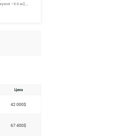
кухня –6.6 м2,
ной комнаты.
 всей
ядом школы,
,
купке квартир по
ення, Сертификат,
Цена
42 000$
67 400$