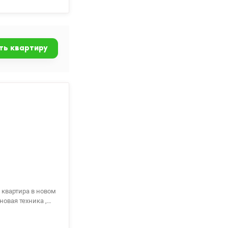
 2-3 мин пешком,
зона отдыха на
ойного отдыха.
метро «Дарница» и
ться до других
ть квартиру
овая техника ,
теном на 80л.
тчик на