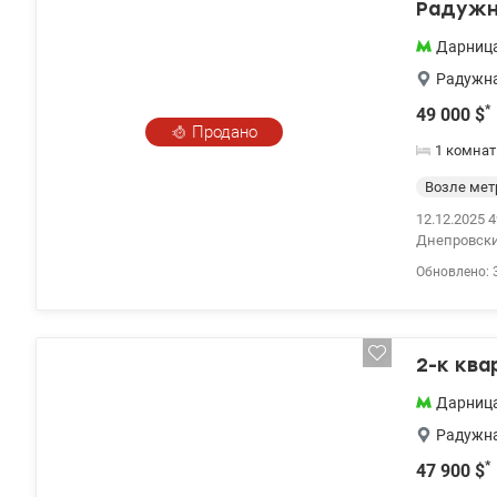
пешком.
Радужна
Дарниц
Радужн
*
49 000
$
Продано
1 комнат
Возле мет
12.12.2025 
Днепровски
место для у
Обновлено: 
пешком под
лоджию - Св
функциональ
г.) Состоян
2-к ква
качественн
инфраструкт
Дарниц
«Квадрат», 
дома (боль
Радужн
отлично под
*
47 900
$
востребова