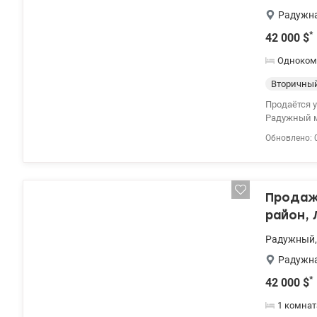
Радужн
*
42 000
$
Одноком
Вторичны
Продаётся у
Радужный м
комиссии д
Обновлено: 
государств
постановле
Характерист
Раздельный
Продажа
квартиры У
дома — БПС
район, 
супермаркет
аллеями и 
Радужный
Транспорт: 
Радужн
Рядом нова
городской 
*
42 000
$
под сдачу в
1 комнат
838 99 53 Va