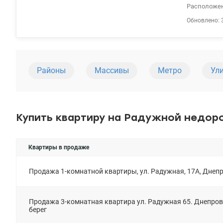
Расположена
большой за
Обновлено: 
Нуждается 
необходимо
детские сад
обеспечива
государств
Районы
Массивы
Метро
Ул
2) Жилье дл
Купить квартиру на Радужной недор
Квартиры в продаже
Продажа 1-комнатной квартиры, ул. Радужная, 17А, Днепр
Продажа 3-комнатная квартира ул. Радужная 65. Днепров
берег