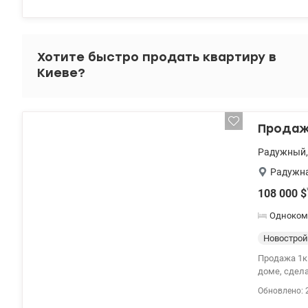
напротив д
торговые це
озере Радун
Район тихи
Хотите быстро продать квартиру в
«Левобереж
Киеве?
районов гор
Продажа
Радужный
Радужн
108 000
$
Одноком
Новострой
Продажа 1к квартиры 53
доме, сдела
мебель, сан
Обновлено: 
смарт теле