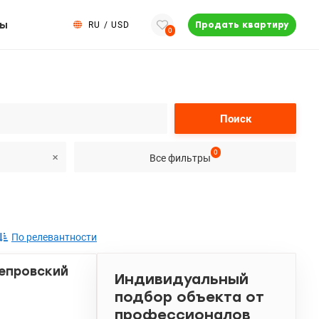
ты
RU
/
USD
Продать квартиру
0
Поиск
0
Все фильтры
По релевантности
непровский
Индивидуальный
подбор объекта от
профессионалов