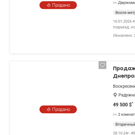
Двухком
Продано
Возле мет
16.01.2026 
подъезд, но
Этаж: удобн
Обновлено: 
Кухня и ком
Локация: до
Продажа
Днепров
Воскресен
Радужн
*
49 500
$
Продано
2 комна
Вторичны
28.10.24г. 