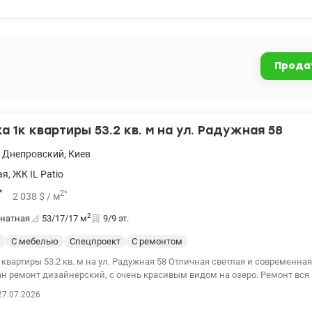
ома. Очень развита инфраструктура, супермаркеты NOVUS, Сильпо, Фора
нтры Квадрат и SKY Mall, рядом школа, детский сад, почта. Прекрасная 
ка, пешком 2-3 мин, для прогулок, занятия спортом, активного или спок
й, обжитый, удобная транспортная развязка около 10 минут до станций 
ная». Рядом станция городской электрички, позволяющая быстро добра
Прода
ода без пробок. 044 200 10 80 valion.ua/1149011
 1к квартиры 53.2 кв. м на ул. Радужная 58
,
Днепровский
,
Киев
ая
,
ЖК IL Patio
*
2
*
2 038
$
/ м
2
натная
53/17/17
м
9/9 эт.
С мебелью
Спецпроект
С ремонтом
.2 кв. м на ул. Радужная 58 Отличная светлая и современная квартира в новом
н ремонт дизайнерский, с очень красивым видом на озеро. Ремонт вся н
техника вся Grohe, немецкая ванна, биде, инсталляция, боллер с сухим 
27.07.2026
визоры и смарт инвентарный кондиционер, интернет стекловолокно, сче