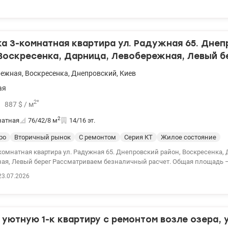
отопле
 3-комнатная квартира ул. Радужная 65. Днеп
Воскресенка, Дарница, Левобережная, Левый б
режная
,
Воскресенка
,
Днепровский
,
Киев
ая
2
*
887
$
/ м
2
натная
76/42/8
м
14/16 эт.
ро
Вторичный рынок
С ремонтом
Серия КТ
Жилое состояние
комнатная квартира ул. Радужная 65. Днепровский район, Воскресенка, 
ая, Левый берег Рассматриваем безналичный расчет. Общая площадь – 
я – 8,3 м². Расположена 14 этаже 16-этажного дома 1985 года (серия КТ).
23.07.2026
росторная кухня, прихожая, раздельный санузел, кладовая, а также ба
ановленные металлопластиковые окна, квартира нуждается в минимал
ком обновлении. Аккуратный подъезд, осбб. Отопление центральное. О
минут пешком до пляжа и живописной набережной для прогулок и отдых
уютную 1-к квартиру с ремонтом возле озера, у
остановка. До м. Дарница, м. Левобережная - 15 мин. До городской элек