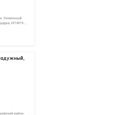
7 м. Ухоженный
ощадка, НП №19.
ельный санузел.
ь всё под себя.
аструктура.
 Радужный,
провский район.