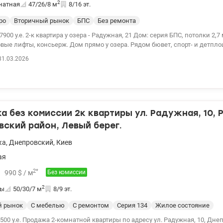
2
натная
47/26/8
м
8/16 эт.
ро
Вторичный рынок
БПС
Без ремонта
47900 у.е. 2-к квартира у озера - Радужная, 21 Дом: серия БПС, потолки 2,
вые лифты, консьерж. Дом прямо у озера. Рядом бювет, спорт- и детпл
ый 8/16. Площадь: 47,3 / 26,4 / кухня 8,1 м². Раздельные комнаты, разд
31.03.2026
ната выходят на большой балкон. Состояние: без ремонта - можно делат
 м. Дарница - 10 мин транспортом, рядом Парк Перемоги, отличная инфр
 без комиссии 2к квартиры ул. Радужная, 10,
ский район, Левый берег.
ка
,
Днепровский
,
Киев
ая
2
*
990
$
/ м
Без комиссии
2
ты
50/30/7
м
8/9 эт.
й рынок
С мебелью
С ремонтом
Cерия 134
Жилое состояние
49500 у.е. Продажа 2-комнатной квартиры по адресу ул. Радужная, 10, Дне