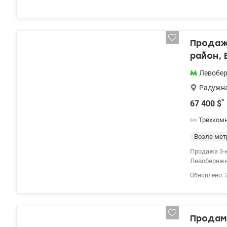
Продажа
район, 
Левобе
Радужн
*
67 400
$
Трёхком
Возле мет
Продажа 3-
Левобережн
42 м², кухн
Обновлено: 
комнаты, п
видом. Уст
косметичес
несколько 
Продам 
автобусная 