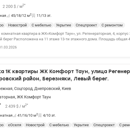
ично ощутить все преимущества! Цена 90 000 у.е. Марина, тел.: 063 392 35
2
*
2 200
$
/ м
154022
2
ная
45/18/12
м
11/13 эт.
ро
Новострой
С мебелью
Укрытие
Спецпроект
С ремонтом
 комнатная квартира в ЖК«Комфорт Таун», ул. Регенераторная, 4, корпус
о дома. Площадь общая 45 кв.м. Ремонт
з качественных материалов.Есть гардероб. Дом очень теплый. Установ
31.03.2026
ный счетчик на отопление. Есть также счетчики на свет и на воду. Кв
вана мебелью и техникой.Заходи и живи! Закрытая территория с кругло
идеонаблюдением, своей инфраструктурой, парками и скверами с лан
 уютными двориками, детскими и спортивными площадками, паркингами Цена: 9
 1К квартиры ЖК Комфорт Таун, улица Регенер
974319290 valion.ua/1146515
ровский район, Березняки, Левый берег.
режная
,
Соцгород
,
Днепровский
,
Киев
аторная
,
ЖК Комфорт Таун
*
2
*
2 439
$
/ м
2
натная
41/16/10
м
4/10 эт.
ро
єОселя
Новострой
С мебелью
Укрытие
Спецпроект
С рем