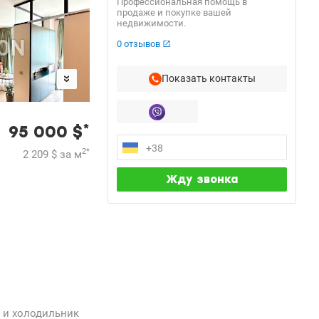
Профессиональная помощь в
продаже и покупке вашей
недвижимости.
0 отзывов
Показать контакты
*
95 000
$
2
*
2 209
$
за м
а и холодильник