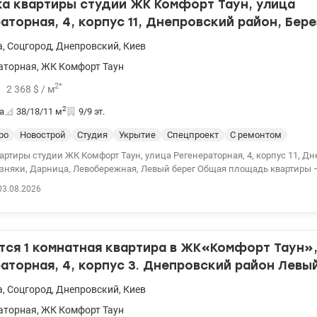
а квартиры студии ЖК Комфорт Таун, улица
аторная, 4, корпус 11, Днепровский район, Бере
берег
а
,
Соцгород
,
Днепровский
,
Киев
аторная
,
ЖК Комфорт Таун
2
*
2 368
$
/ м
2
а
38/18/11
м
9/9 эт.
ро
Новострой
Студия
Укрытие
Спецпроект
С ремонтом
ртиры студии ЖК Комфорт Таун, улица Регенераторная, 4, корпус 11, Д
езняки, Дарница, Левобережная, Левый берег Общая площадь квартиры – 
м² – жилая зона и 11 м² – кухня. Квартира расположена на 9 этаже 9-эта
03.08.2026
тудия полностью готова к проживанию: кондиционер, бойлер, холодильн
чная поверхность, вытяжка, стиральная машина и телевизор, подключен
а с просторной двуспальной кроватью ● Открытая лоджия с видом на вн
ната с душевой кабиной ● В прихожей вместительный шкаф для вещей
ся 1 комнатная квартира в ЖК«Комфорт Таун»,
 удобные гостевые стоянки. Укрытия и генераторы для комфортного про
борудованы специальными зонами для хранения колясок. Развитая ин
аторная, 4, корпус 3. Днепровский район Левы
ЖК «город в городе» включает: спортивные площадки и фитнес-центр; з
а
,
Соцгород
,
Днепровский
,
Киев
е зоны; детские игровые просторы; образовательные учреждения и детс
боратории; супермаркеты, а также широкий спектр сервисов, таких как 
аторная
,
ЖК Комфорт Таун
раны, химчистки и многое другое. Приглашаю на просмотр – это простра