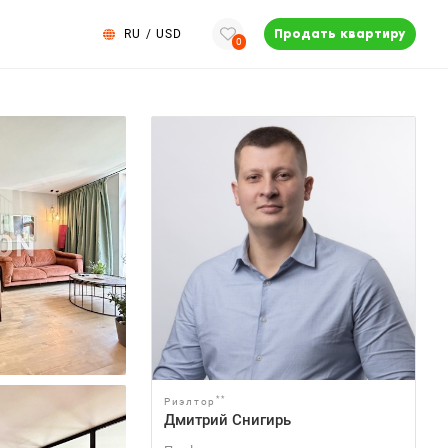
RU
/
USD
Продать квартиру
0
**
Риэлтор
Дмитрий Снигирь