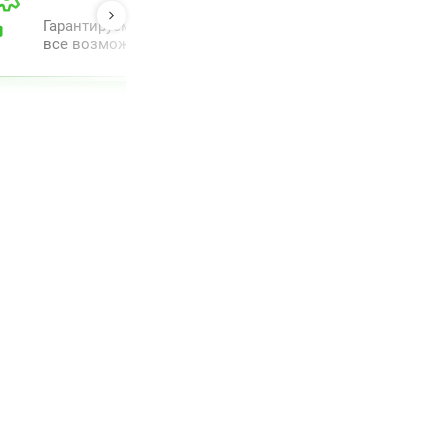
Гарантируем полный комлпекс сопровождения и прове
все возможное для облегчения процесса.