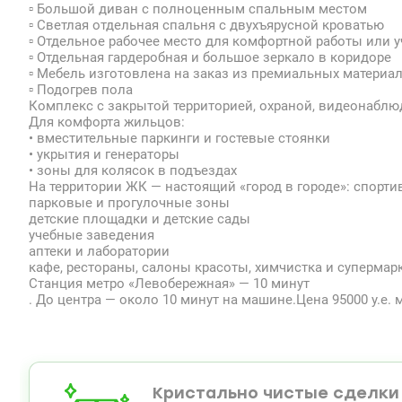
▫️ Большой диван с полноценным спальным местом
▫️ Светлая отдельная спальня с двухъярусной кроватью
▫️ Отдельное рабочее место для комфортной работы или 
▫️ Отдельная гардеробная и большое зеркало в коридоре
▫️ Мебель изготовлена на заказ из премиальных материа
▫️ Подогрев пола
Комплекс с закрытой территорией, охраной, видеонаблю
Для комфорта жильцов:
• вместительные паркинги и гостевые стоянки
• укрытия и генераторы
• зоны для колясок в подъездах
На территории ЖК — настоящий «город в городе»: спорт
парковые и прогулочные зоны
детские площадки и детские сады
учебные заведения
аптеки и лаборатории
кафе, рестораны, салоны красоты, химчистка и супермар
Станция метро «Левобережная» — 10 минут
. До центра — около 10 минут на машине.Цена 95000 у.е. м
Кристально чистые сделки