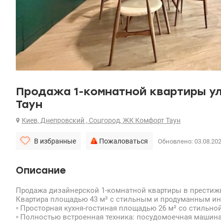
Продажа 1-комнатной квартиры у
Таун
Киев, Днепровский , Соцгород, ЖК Комфорт Таун
В избранные
Пожаловаться
Обновлено: 03.08.20
Описание
Продажа дизайнерской 1-комнатной квартиры в престиж
Квартира площадью 43 м² с стильным и продуманным инт
▫️ Просторная кухня-гостиная площадью 26 м² со стильн
▫️ Полностью встроенная техника: посудомоечная машина