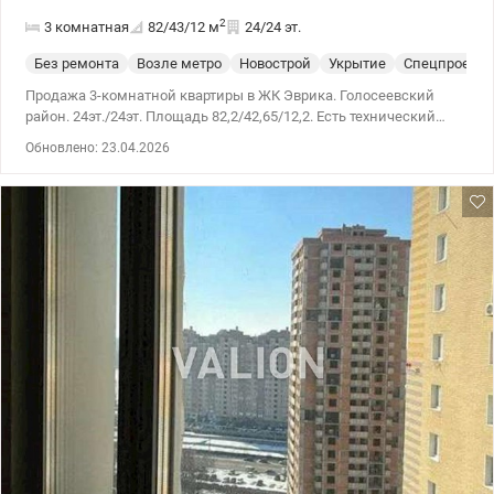
2
3 комнатная
82/43/12
м
24/24 эт.
Без ремонта
Возле метро
Новострой
Укрытие
Спецпроект
Продажа 3-комнатной квартиры в ЖК Эврика. Голосеевский
район. 24эт./24эт. Площадь 82,2/42,65/12,2. Есть технический
этаж. Ремонт от строителей. Дом готов, введен в эксплуатацию.
Обновлено: 23.04.2026
Документы готовы. Люди уже живут. Все коммуникации
подключены. Своя котельная. При отсутствии электроэнергии
есть вода, тепло, работает лифт. Организован собственный
кооператив. Удобная инфраструктура: парк, озеро, магазины,
супермаркеты, ТРЦ Республика, спортивный комплекс
СпортЛайф с бассейном. Пешком до станции метро Ипподром 5-
8 минут, до станции метро Выставочный центр (ВДНХ) до 15
минут.