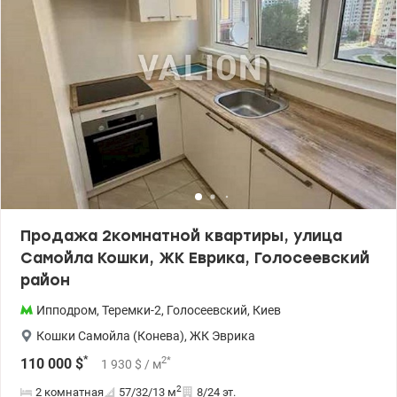
Продажа 2комнатной квартиры, улица
Самойла Кошки, ЖК Еврика, Голосеевский
район
Ипподром
,
Теремки-2
,
Голосеевский
,
Киев
Кошки Самойла (Конева)
,
ЖК Эврика
*
2
*
110 000
$
1 930
$
/ м
2
2 комнатная
57/32/13
м
8/24 эт.