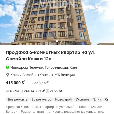
Продажа 6-комнатных квартир на ул.
Самойла Кошки 12а
Ипподром
,
Теремки
,
Голосеевский
,
Киев
Кошки Самойла (Конева)
,
ЖК Венеция
*
2
*
415 000
$
1 722
$
/ м
2
6 ком.
241/141/19
м
21/22 эт.
Без ремонта
Возле метро
Новострой
Укрытие
Элит
Спец
Продажа 6-комнатных квартир на ул. Самойла Кошки 12а. ЖК
Венеция. Рациональная планировка позволяет максимально