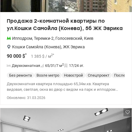
Продажа 2-комнатной квартиры по
ул.Кошки Самойла (Конева), 5б ЖК Эврика
Ипподром
,
Теремки-2
,
Голосеевский
,
Киев
Кошки Самойла (Конева)
,
ЖК Эврика
*
2
*
90 000
$
1 385
$
/ м
2
Двухкомнатная
65/31/7
м
17/24 эт.
Без ремонта
Возле метро
Новострой
Спецпроект
После ст
Двухкомнатная квартира площадью 65,34м.кв. Квартира
видовая, светлая, окна во двор с видом на парк и ипподром
(окна выходят на запад и юго-запад), просторная, рациональная
Обновлено: 31.03.2026
планировка, рядом озеро, парк ВДНХ, садики, школы,
супермаркет, ТРЦ Республика, спорткомплекс СпортЛайф с
бассейном, наличие парковки. Пешком до станции метро
Ипподром 5-8 минут, до станции метро Выставочный центр
(ВДНХ) до 15минут.