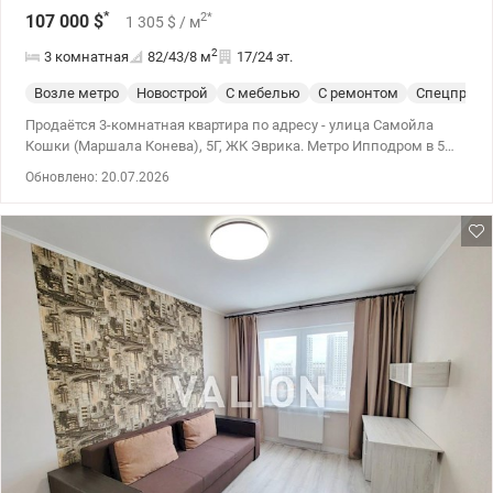
*
2
*
107 000
$
1 305
$
/ м
2
3 комнатная
82/43/8
м
17/24 эт.
Возле метро
Новострой
С мебелью
С ремонтом
Спецпроек
Продаётся 3-комнатная квартира по адресу - улица Самойла
Кошки (Маршала Конева), 5Г, ЖК Эврика. Метро Ипподром в 5
минутной пешей доступности. 17 этаж 24 этажного дома. Сдан в
Обновлено: 20.07.2026
эксплуатацию в 2018, первый владелец с 2019. Общая - 82 кв.м,
жилая - 43 кв.м, кухня - 8,3 кв.м. Двухсторонняя раздельная с
мебелью и частичным ремонтом. 2 санузла, застеклённая
лоджия. Квартира очень тёплая. Счетчики на воду, свет,
отопление. Парадные ухоженые - консьерж, домофон,
видеонаблюдение, 3 лифта. Придомовая территория ухоженая и
обустроеная всем необходимым. Инфраструктура развита -
супермаркеты, торговые центры, школы, детские сады,
спортивные клубы, парки, скверы, поликлиника, церковь.
Звоните, спрашивайте, приходите! Будете довольны выбором.
Тел.(044) 200-10-80 valion.ua/1097886