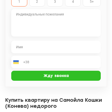
1
2
3
4
5+
инфраструктура: магазины, кафе, Sport Life: -метро иподром 12
минут пешком Квартира достойна Вашего внимания, я уверен,
Она Вам понравится. Valion.ua/1094101
Купить квартиру на Самойла Кошки
(Конева) недорого