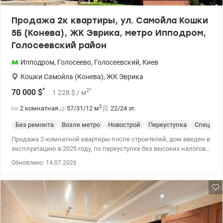
Продажа 2к квартиры, ул. Самойла Кошки
5Б (Конева), ЖК Эврика, метро Ипподром,
Голосеевский район
Ипподром
,
Голосеево
,
Голосеевский
,
Киев
Кошки Самойла (Конева)
,
ЖК Эврика
*
2
*
70 000
$
1 228
$
/ м
2
2 комнатная
57/31/12
м
22/24 эт.
Без ремонта
Возле метро
Новострой
Переуступка
Спецпро
Продажа 2-комнатной квартиры после строителей, дом введен в
эксплуатацию в 2025 году, по переуступке без высоких налогов
(расходы по переуступке оплачивает владелец). ЖК Эврика,
Обновлено: 14.07.2026
улица Самойла Кошки 5Б (Конева), рядом со станцией метро
Ипподром, Голосеевский район. Характеристики квартиры: -
площадь: общая 56,62 м², жилая 30,80 м², кухня 11,73 м² - этаж
22/24 - планировка: две раздельные комнаты 13,63 м² и 17,17 м²,
просторная кухня с выходом на балкон 4,32 м² - без ремонта,
после строителей Дом: - введен в эксплуатацию в 2025 году -