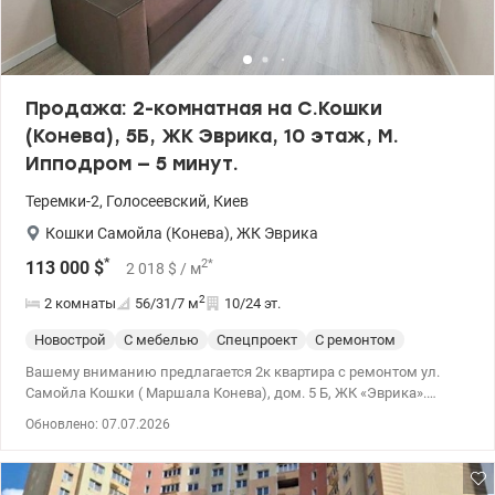
Продажа: 2-комнатная на С.Кошки
(Конева), 5Б, ЖК Эврика, 10 этаж, М.
Ипподром — 5 минут.
Теремки-2
,
Голосеевский
,
Киев
Кошки Самойла (Конева)
,
ЖК Эврика
*
2
*
113 000
$
2 018
$
/ м
2
2 комнаты
56/31/7
м
10/24 эт.
Новострой
С мебелью
Спецпроект
С ремонтом
Вашему вниманию предлагается 2к квартира с ремонтом ул.
Самойла Кошки ( Маршала Конева), дом. 5 Б, ЖК «Эврика».
Правый берег Общая площадь 56, 62 м. кв. 10/24 этажного Две
Обновлено: 07.07.2026
отдельные комнаты – 17,2 м. кв и 13,6 м. кв. Санузел смежный
(ванна) Квартира видовая, светлая и просторная, рациональное
планирование, сделан качественный ремонт, полностью