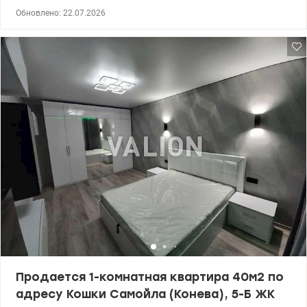
эффективно использовать всю площадь квартиры без лишних
Обновлено: 22.07.2026
коридоров и непродуктивных зон. Панорамные окна в полу в
гостиной и мастер-спальни с видом на город. Разработан
детальный дизайн-проект и планировочные решения.
Отдельное преимущество есть техническая возможность
разделения квартиры на две полноценные независимые
квартиры. 044 200 10 80 valion.ua/1152721
Продается 1-комнатная квартира 40м2 по
адресу Кошки Самойла (Конева), 5-Б ЖК