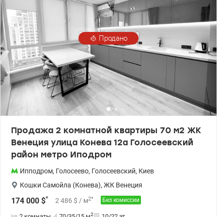
Продано
Продажа 2 комнатной квартиры 70 м2 ЖК
Венеция улица Конева 12а Голосеевский
район метро Иподром
Ипподром
,
Голосеево
,
Голосеевский
,
Киев
Кошки Самойла (Конева)
,
ЖК Венеция
*
2
*
174 000
$
2 486
$
/ м
Без комиссии
2
2 комнаты
70/35/15
м
10/22 эт.