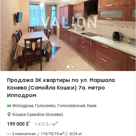
класс эконом - монолитно-каркасная, панельная технология
строительства - утепление минеральная вата - стены
железобетон, кирпич - высота потолка 2,5-3 м - отопление
автономное (в доме) - открытая территория - гостевая парковка -
без электричества работают лифт, отопление и водоснабжение
(инверторы и генератор) Инфраструктура: Это инвестиция в
район, где не нужно тратить время на пробки, чтобы отвести
ребенка в детский сад, купить продукты или погулять в парке.
Все, что нужно для современной и счастливой жизни, находится
в радиусе 10 минут от дома. - до метро «Ипподром» 10 минут
пешком - рядом детские сады, школы, медицинские центры,
ТРЦ, супермаркеты, рестораны, Sport Life, ВДНХ, Голосеевский
лес. Звоните для записи на просмотр. Цена 70000 у.е.
0937470721 Наталья valion.ua/1149880
Продажа 3К квартиры по ул. Маршала
Конева (Самойла Кошки) 7а. метро
Ипподром
Ипподром
,
Голосеево
,
Голосеевский
,
Киев
Кошки Самойла (Конева)
*
2
*
199 000
$
1 672
$
/ м
2
3 комнатная
119/70/19
м
8/24 эт.