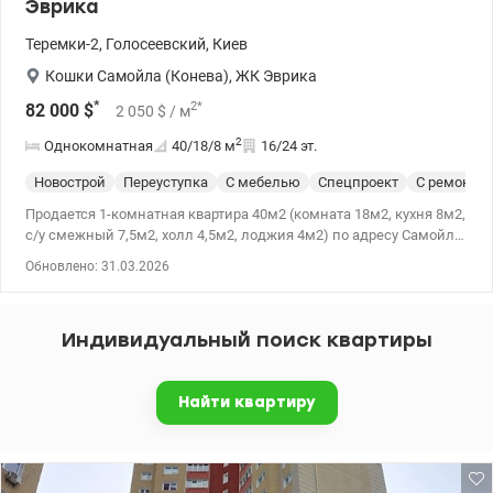
Эврика
Теремки-2
,
Голосеевский
,
Киев
Кошки Самойла (Конева)
,
ЖК Эврика
*
2
*
82 000
$
2 050
$
/ м
2
Однокомнатная
40/18/8
м
16/24 эт.
Новострой
Переуступка
С мебелью
Спецпроект
С ремонто
Продается 1-комнатная квартира 40м2 (комната 18м2, кухня 8м2,
с/у смежный 7,5м2, холл 4,5м2, лоджия 4м2) по адресу Самойла
Кошки 5-Б (маршала Конева 5-Б) 16 этаж, видовая на
Обновлено: 31.03.2026
Выставочный центр. Современный ремонт. Квартира продается
со всей мебелью и техникой. Теплый дом, ОСМД, консерж.
Удобная инфраструктура: парк, озеро, магазины, супермаркеты,
Индивидуальный поиск квартиры
ТРЦ Республика 10мин пешком! Все коммуникации
подключены. Переуступка. Тел.(044) 200-10-80 valion.ua/1101953
Найти квартиру