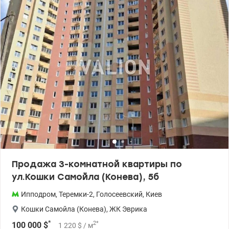
укомплектована необходимой техникой и мебелью, тепло
счетчик на квартиру. Примерное парадное и двор, рядом с
озером, парк ВДНХ и Голосеевский парк, сад, школа,
супермаркеты, разнообразные магазины, рестораны и кафе,
спорткомплекс Спортлайф с бассейном, наличие парковки.
Пешком до станции метро Ипподром 5 минут, до станции метро
Выставочный центр (ВДНХ) 15 минут. т.044 200 10 80
valion.ua/1152441
Продажа 3-комнатной квартиры по
ул.Кошки Самойла (Конева), 5б
Ипподром
,
Теремки-2
,
Голосеевский
,
Киев
Кошки Самойла (Конева)
,
ЖК Эврика
*
2
*
100 000
$
1 220
$
/ м