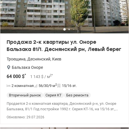
Эпицентр, АТБ, школы, садики, парки и все необходимое для
комфортной жизни. Удобная транспортная развязка. Цена 57
500у.е. +380(93)7397745, +380(97)7397745 Нина. valion.ua/1147586
Продажа 2-к квартиры ул. Оноре
Бальзака 81/1. Деснянский рн, Левый берег
Троещина
,
Деснянский
,
Киев
Бальзака Оноре
*
2
*
64 000
$
1 143
$
/ м
2
2 комнатная
56/30/9
м
15/16 эт.
Вторичный рынок
Серия КТ
Без ремонта
Продается 2-х комнатная квартира, Деснянский р-н, ул. Оноре
Бальзака, 81/1 Год постройки 1992 г. Серия КТ-16, на 15/16 эт.,
общая площадь – 56,0 кв.м, жилая площадь – 30,0 кв.м, кухня –
Обновлено: 29.07.2026
9,0 кв.м., две отдельные комнаты, санузел раздельный.
Большая смежная лоджия на две комнаты – 10,0 кв.м, с