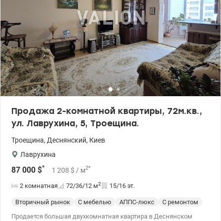
Продажа 2-комнатной квартиры, 72м.кв.,
ул. Лаврухина, 5, Троещина.
Троещина
,
Деснянский
,
Киев
Лаврухина
*
2
*
87 000
$
1 208
$
/ м
2
2 комнатная
72/36/12
м
15/16 эт.
Вторичный рынок
С мебелью
АППС-люкс
С ремонтом
Продается большая двухкомнатная квартира в Деснянском