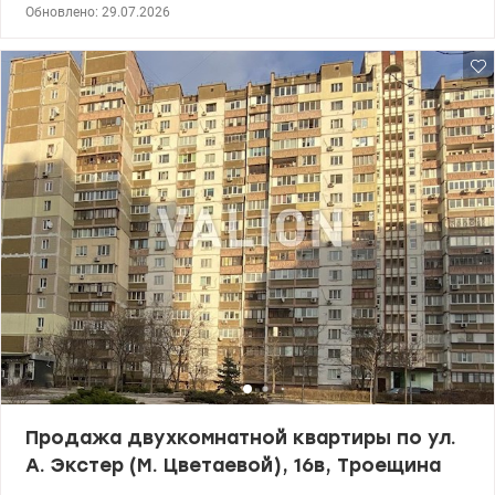
этажного Общая площадь – 66,4 кв.м, жилая – 33,3 кв.м, кухня –
Обновлено: 29.07.2026
10,3 кв.м Квартира с рациональной планировкой – две
отдельные комнаты, большая лоджия из кухни, два санузла,
два кондиционера. Ремонт 2026 г., в доме новые лифты,
видеонаблюдение, консьерж. Окна выходят в тихий двор.
Развитая инфраструктура – в пешей доступности торговые
центры: Фестивальный, Маяк, Район и Эпицентр; супермаркеты
Novus, Varus, АТБ. Фора и Новая почта сразу у дома. Есть
SportLife, больница, поликлиника, парки, скверы, озера. Удачное
транспортное сообщение в разные направления станций метро,
рядом - остановка городского транспорта – троллейбусы,
автобусы, маршрутки. Просмотры в удобное для Вас время!
Цена: 95000у.е. Комисия АН 5% +38 (050) 355 37 46 Екатерина
valion.ua/1148331
Продажа двухкомнатной квартиры по ул.
А. Экстер (М. Цветаевой), 16в, Троещина