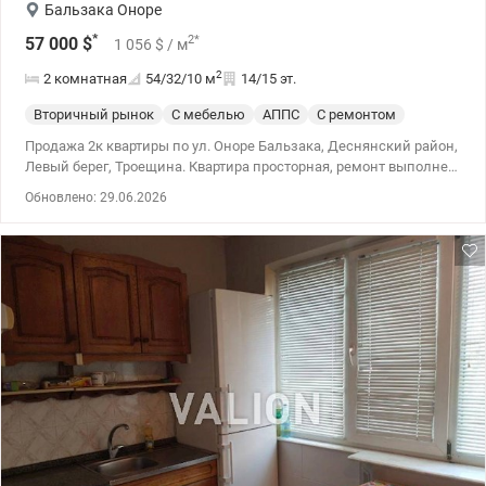
Бальзака Оноре
*
2
*
57 000
$
1 056
$
/ м
2
2 комнатная
54/32/10
м
14/15 эт.
Вторичный рынок
С мебелью
АППС
С ремонтом
Продажа 2к квартиры по ул. Оноре Бальзака, Деснянский район,
Левый берег, Троещина. Квартира просторная, ремонт выполнен
в 2015 году. Есть все необходимое для комфортного проживания:
Обновлено: 29.06.2026
мебель и техника. Есть кабельное ТВ, шкаф, холодильник,
кровать, стиральная машина, электроплита, счетчики.
Заменена сантехника и радиаторов, установлены кондиционер
и сигнализация. Пол ламинат и паркет. Площадь: 54/32/10
Инфраструктура: В доме установлены 2 новых лифта (грузовой и
пассажирский) и домофон. Во дворе футбольное поле и
парковка. Рядом есть все необходимое для жизни: - школы,
садики - ТРЦ Район - аптеки - фитнес-клуб - рестораны и
кафешки - стоматологическая клиника - эпицентр,
супермаркеты - почтовое отделение Недалеко от нового сквера
возле ТРЦ Район. Транспортная развязка: - 20 мин езды до м.
Дарница, Черниговская - 7 мин пешком - ТРЦ Район - 5 мин
пешком до автобусной остановки в разностороннем
направлении - 25 мин езды в центр Киева Цена 57 000у.е. т.