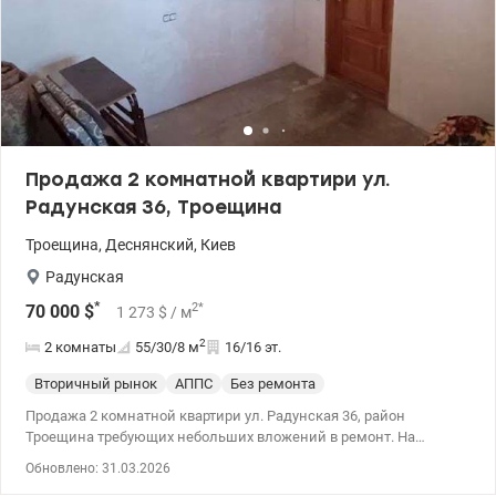
Продажа 2 комнатной квартири ул.
Радунская 36, Троещина
Троещина
,
Деснянский
,
Киев
Радунская
*
2
*
70 000
$
1 273
$
/ м
2
2 комнаты
55/30/8
м
16/16 эт.
Вторичный рынок
АППС
Без ремонта
Продажа 2 комнатной квартири ул. Радунская 36, район
Троещина требующих небольших вложений в ремонт. На
шестнадцетом этаже 16 этажного дома. Рядом детский садик,
Обновлено: 31.03.2026
две школы, два стадиона, два АТБ, ЭКО, В 350 метрах