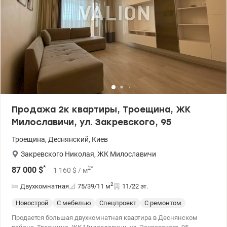
станет отличным выбором как для проживания так и под
арендный бизнес. Цена: 45000 у.е. моб: 0664863383 Татьяна.,
valion.ua/1153854
Продажа 2к квартиры, Троещина, ЖК
Милославичи, ул. Закревского, 95
Троещина
,
Деснянский
,
Киев
Закревского Николая
,
ЖК Милославичи
*
2
*
87 000
$
1 160
$
/ м
2
Двухкомнатная
75/39/11
м
11/22 эт.
Новострой
С мебелью
Спецпроект
С ремонтом
Продается большая двухкомнатная квартира в Деснянском