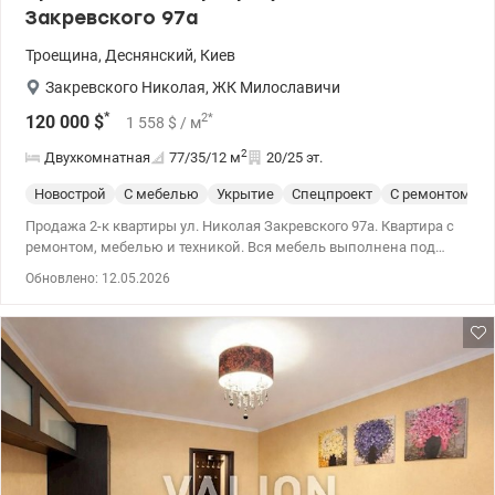
Закревского 97а
Троещина
,
Деснянский
,
Киев
Закревского Николая
,
ЖК Милославичи
*
2
*
120 000
$
1 558
$
/ м
2
Двухкомнатная
77/35/12
м
20/25 эт.
Новострой
С мебелью
Укрытие
Спецпроект
С ремонтом
Продажа 2-к квартиры ул. Николая Закревского 97а. Квартира с
ремонтом, мебелью и техникой. Вся мебель выполнена под
индивидуальный заказ. Дом расположен около зеленой зоны,
Обновлено: 12.05.2026
возле дома есть ощущение чистого воздуха. Подъезд чистый,
есть консьерж, жильцы активны и не безразличны, аккуратный
двор, большая детская площадка. Лифт работает при
отключениях. Рядом школа, детский сад, магазины и кафе. 044
200 10 80 valion.ua/1148538