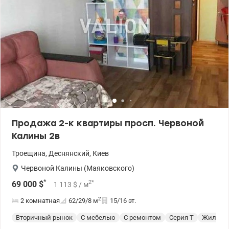
Продажа 2-к квартиры просп. Червоной
Калины 2в
Троещина
,
Деснянский
,
Киев
Червоной Калины (Маяковского)
*
2
*
69 000
$
1 113
$
/ м
2
2 комнатная
62/29/8
м
15/16 эт.
Вторичный рынок
С мебелью
С ремонтом
Серия Т
Жилое с