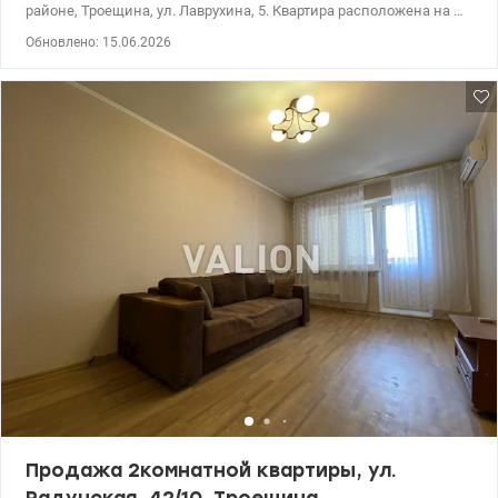
районе, Троещина, ул. Лаврухина, 5. Квартира расположена на 15
этаже 16-этажного дома 2005 года. Площадь квартиры
Обновлено: 15.06.2026
72/36/12м.кв. Высота потолков 2,75м. Комнаты раздельные,
санузел раздельный. Две большие застекленные лоджии. Одна
лоджия объединена с комнатой, и на эту лоджию вынесен
кухонный блок. Таким образом квартира состоит из двух
отдельных комнат (11,8 и 18м.кв.) и большой (почти 25м.кв.)
кухни-гостиной. В квартире выполнен качественный ремонт.
Проведен интернет, установлена ​​сигнализация. Бытовая
техника и частично мебель остаются новому владельцу.
Закрытый тамбур на три квартиры, порядочные соседи.
Аккуратный подъезд, два лифта после капремонта. Обустроеная
придомовая территория. Развитая инфраструктура: ТРЦ Район,
Сильпо, АТБ, школы, детские сады, детские и спортивные
площадки, поликлиника, стоматология, аптеки, кафе и
рестораны. Удобная транспортная развязка. Цена 87000у.е. (093)
939-77-45, (097) 939-77-45 Нина. valion.ua/1152039
Продажа 2комнатной квартиры, ул.