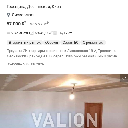
Троещина
,
Деснянский
,
Киев
Лисковская
*
2
*
67 000
$
985
$
/ м
2
2 комнаты
68/42/9
м
15/17 эт.
Вторичный рынок
єОселя
Серия ЕС
С ремонтом
Продажа 2К квартиры с ремонтом Лисковская 18-А, Троещина,
Деснянский район,Левый берег. Возможн безналичный расчет.
Госпрограммы. Предлагается просторная квартира, полностью
Обновлено: 06.08.2026
готовая к проживанию. Этаж 15/17 Площадь 68 м2
Планирование раздельное. В квартире большой холл – можно
использовать как третью комнату. Преимущества: удачная
планировка, открытый вид из окон. Развитая инфраструктура:
рядом супермаркеты, ТРАШ, Экомаркет, АТБ, аптеки, садики,
спортивные площадки. Хорошая транспортная развязка 044 200
10 80 valion.ua/1144101