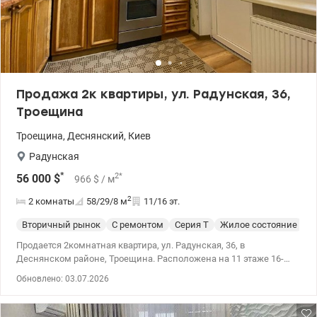
Продажа 2к квартиры, ул. Радунская, 36,
Троещина
Троещина
,
Деснянский
,
Киев
Радунская
*
2
*
56 000
$
966
$
/ м
2
2 комнаты
58/29/8
м
11/16 эт.
Вторичный рынок
С ремонтом
Серия Т
Жилое состояние
Продается 2комнатная квартира, ул. Радунская, 36, в
Деснянском районе, Троещина. Расположена на 11 этаже 16-
этажного дома 1992 года. Просторная, светлая и уютная.
Обновлено: 03.07.2026
Площадь квартиры 58,3/28,7/8,5 кв.м. Комнаты раздельные,
санузел раздельный. Два балкона застеклены и обшиты
деревом. Хорошее жилое состояние. Чистый ухоженный