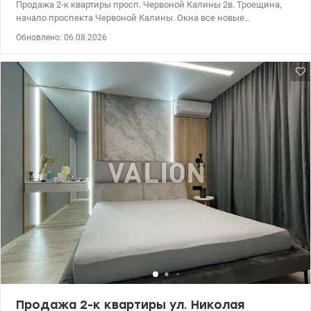
Продажа 2-к квартиры просп. Червоной Калины 2в. Троещина,
начало проспекта Червоной Калины. Окна все новые
(установлены в 2021 году), ремонт по квартире выполнен в 2021
Обновлено: 06.08.2026
году (кроме ванной комнаты и туалета), установлена ​​новая
мебель. Квартира расположена на тихой стороне, без шума с
дороги, хорошо освещена, удобна планировка. 044 200 10 80
valion.ua/1150639
Продажа 2-к квартиры ул. Николая