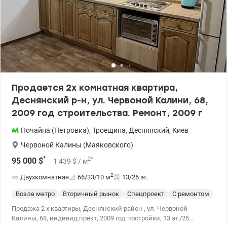
Продается 2х комнатная квартира,
Деснянский р-н, ул. Червоной Калини, 68,
2009 год строительства. Ремонт, 2009 г
Почайна (Петровка)
,
Троещина
,
Деснянский
,
Киев
Червоной Калины (Маяковского)
*
2
*
95 000
$
1 439
$
/ м
2
Двухкомнатная
66/33/10
м
13/25 эт.
Возле метро
Вторичный рынок
Спецпроект
С ремонтом
Продажа 2 х квартиры, Деснянский район , ул. Червоной
Калины, 68, индивид.прект, 2009 год постройки, 13 эт./25