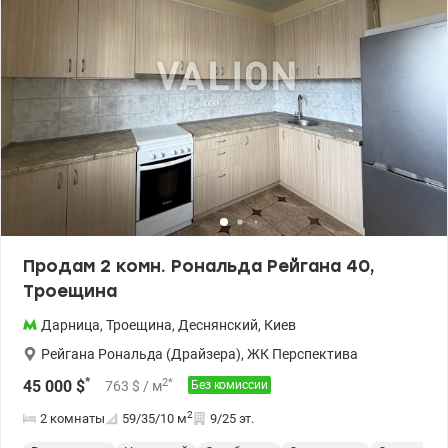
Продам 2 комн. Рональда Рейгана 40,
Троещина
Дарница
,
Троещина
,
Деснянский
,
Киев
Рейгана Рональда (Драйзера)
,
ЖК Перспектива
*
2
*
45 000
$
763
$
/ м
Без комиссии
2
2 комнаты
59/35/10
м
9/25 эт.