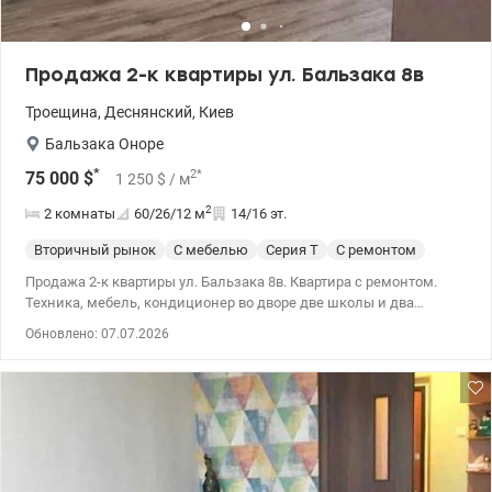
Продажа 2-к квартиры ул. Бальзака 8в
Троещина
,
Деснянский
,
Киев
Бальзака Оноре
*
2
*
75 000
$
1 250
$
/ м
2
2 комнаты
60/26/12
м
14/16 эт.
Вторичный рынок
С мебелью
Серия Т
С ремонтом
Продажа 2-к квартиры ул. Бальзака 8в. Квартира с ремонтом.
Техника, мебель, кондиционер во дворе две школы и два
садика. За домом новый красивый парк. 044 200 10 80
Обновлено: 07.07.2026
valion.ua/1151366