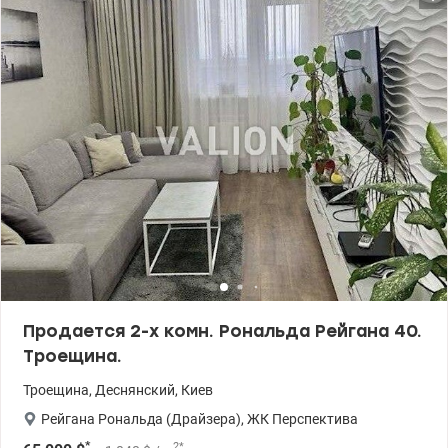
подъезд, грузовой и пассажирский лифт, есть консьерж. На
выходе установлен пандус. Ухоженная придомовая территория.
Рядом остановка общественного транспорта. Рядом есть
садики, школы, детские и спортплощадки, супермаркеты, ТЦ,
кафе и рестораны, аптеки. Хорошая транспортная развязка.
Цена 56 000 у.е. (093) 939-77-45, (097) 939-77-45 Нина.
valion.ua/1153157
Продается 2-х комн. Рональда Рейгана 40.
Троещина.
Троещина
,
Деснянский
,
Киев
Рейгана Рональда (Драйзера)
,
ЖК Перспектива
*
2
*