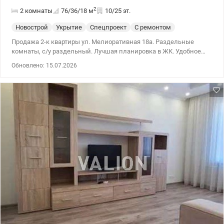
2
2 комнаты
76/36/18
м
10/25 эт.
Новострой
Укрытие
Спецпроект
С ремонтом
Продажа 2-к квартиры ул. Мелиоративная 18а. Раздельные
комнаты, с/у раздельный. Лучшая планировка в ЖК. Удобное
месторасположение – угловая. Дом утеплен. Ремонт от
Обновлено: 15.07.2026
застройщика. 044 200 10 80 valion.ua/1151584