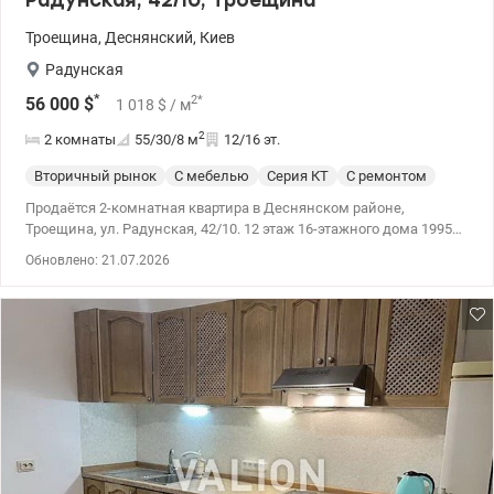
Радунская, 42/10, Троещина
Троещина
,
Деснянский
,
Киев
Радунская
*
2
*
56 000
$
1 018
$
/ м
2
2 комнаты
55/30/8
м
12/16 эт.
Вторичный рынок
С мебелью
Серия КТ
С ремонтом
Продаётся 2-комнатная квартира в Деснянском районе,
Троещина, ул. Радунская, 42/10. 12 этаж 16-этажного дома 1995
года, серия КТ. Квартира просторная, светлая и уютная. Площадь
Обновлено: 21.07.2026
57/29,9/8,1м.кв. Высота потолка 2,7м. Комнаты отдельные,
санузел раздельный. Две просторные лоджии. Нормальное
жилое состояние. Мебель и техника остаются новому
владельцу. Аккуратный подъезд, ухоженная придомовая
территория. Рядом есть садики, школы, детские и спорт-
площадки, супермаркеты, ТЦ, кафе и рестораны, аптеки.
Хорошая транспортная развязка. Цена 57 000 у.е. (093) 939-77-45,
(097) 939-77-45 Нина. valion.ua/1149544