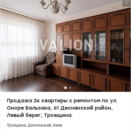
прекрасным видом. Рациональная планировка квартиры
позволяет воплотить ваши творческие желания и идеи. Все
подготовительные работы выполнены, в санузлах, на кухне,
коридоре уложен новый кафель. Установлены
металлопластиковые окна, счетчики. Подъезд ухоженный,
аккуратный, труд лифт. Много паркомест возле дома. Развитая
инфраструктура – супермаркеты, школы, детские сады,
спорткомплекс, банк, Новая и Укрпочта, базар, и другое. Рядом
остановки общественного транспорта Удачное транспортное
сообщение в разные направления – близлежащая станция г.
Почайна. Квартира ждет новых владельцев, она станет
отличным выбором для комфортного проживания. Права
собственности более трех лет. Звоните прямо сей час! Цена:
64000 у.е. Комисия АН 5% 050 355 37 46 Катерина
valion.ua/1147445
Продажа 2к квартиры с ремонтом по ул.
Оноре Бальзака, 61 Деснянский район,
Левый берег, Троещина.
Троещина
,
Деснянский
,
Киев