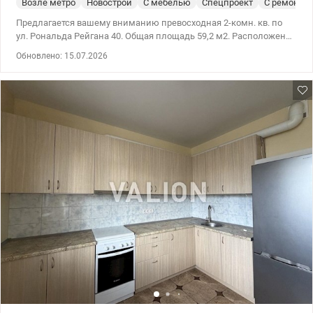
Возле метро
Новострой
С мебелью
Спецпроект
С ремонто
Предлагается вашему вниманию превосходная 2-комн. кв. по
ул. Рональда Рейгана 40. Общая площадь 59,2 м2. Расположена
квартира на 9/25. Квартира полностью готова к проживанию.
Обновлено: 15.07.2026
Выполнен качественный современный ремонт. Две спальни,
что создает комфорт, как для молодой семьи, так и для семьи с
ребенком. В квартире остается вся мебель и бытовая техника,
поэтому новым владельцам не придется тратить время и
средства на обустройство. В доме есть лифт, консьерж. Локация
– одно из главных преимуществ. Рядом есть абсолютно вся
необходимая инфраструктура: супермаркеты, магазины, аптеки,
спортивные клубы, остановка общественного транспорта, все,
что нужно для комфортной повседневной жизни. Эта квартира
станет отличным выбором как для проживания так и под
арендный бизнес. Цена: 45000 у.е. моб: 0664863383 Татьяна.,
valion.ua/1153854