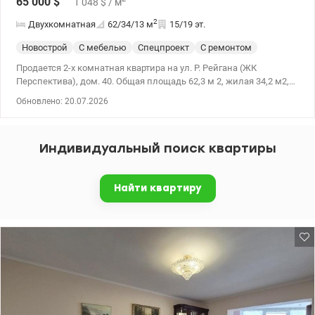
65 000
$
1 048
$
/ м
2
Двухкомнатная
62/34/13
м
15/19 эт.
Новострой
С мебелью
Спецпроект
С ремонтом
Продается 2-х комнатная квартира на ул. Р. Рейгана (ЖК
Перспектива), дом. 40. Общая площадь 62,3 м 2, жилая 34,2 м2,
кухня 12, 6 м2. Квартира имеет право собственности более 3-х
Обновлено: 20.07.2026
лет, собственником является 1 человек, зарегистрированный в
квартире только собственник. Вместе с квартирой продается вся
встроенная мебель и техника (есть возможность остаться вся
Индивидуальный поиск квартиры
мебель). Также есть возможность приобрести вместе с
квартирой кладовка за символическую сумму (он находится на
другом этаже). Цена: 65000 у.е. моб: 0664863383 Татьяна ,
Найти квартиру
valion.ua/1152919