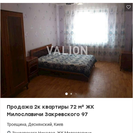
рынок...маршрутки ул.Радунской можно попасть на ст.метро
Лесовая и Петровка. 044 200 10 80 Valion.ua/1142852
Продажа 2к квартиры 72 м² ЖК
Милославичи Закревского 97
Троещина
,
Деснянский
,
Киев