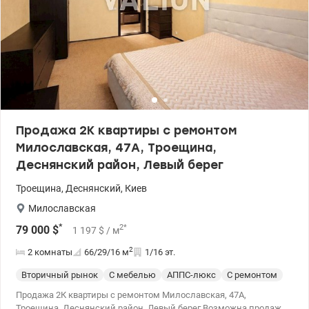
Продажа 2К квартиры с ремонтом
Милославская, 47А, Троещина,
Деснянский район, Левый берег
Троещина
,
Деснянский
,
Киев
Милославская
*
2
*
79 000
$
1 197
$
/ м
2
2 комнаты
66/29/16
м
1/16 эт.
Вторичный рынок
С мебелью
АППС-люкс
С ремонтом
Продажа 2К квартиры с ремонтом Милославская, 47А,
Троещина, Деснянский район, Левый берег Возможна продажа