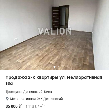
отдельные комнаты, счетчики на коммунальные услуги. Дом в
хорошем расположении. Развита инфраструктура: все рядом и
все в пешей доступности, все необходимые структуры. Цена
60500 у.е. Оксана Фурс,.067 724 12 86, valion.ua/1093281 Удобная
транспортная развязка. Приглашаем на просмотр.
Продажа 2-к квартиры ул. Мелиоративная
18а
Троещина
,
Деснянский
,
Киев
Мелиоративная
,
ЖК Деснянский
*
2
*
85 000
$
1 118
$
/ м