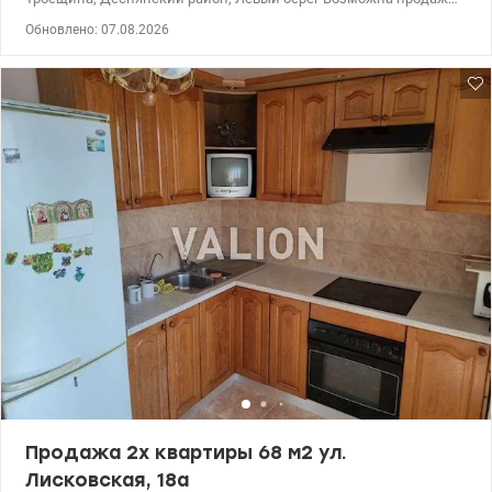
по безналичному расчету. Предлагается светлая и уютная
Обновлено: 07.08.2026
квартира с качественным ремонтом, полностью готова к
проживанию. Этаж: 1/16 Площадь: 66,4 м² Планировка: кухня-
гостиная 15,5 м², спальня 17,4 м², детская 12 м², ванная комната
4,5 м², отдельный санузел. Квартира укомплектована мебелью и
техникой: телевизор, холодильник, духовой шкаф,
микроволновая печь, посудомоечная и стиральная машина,
бойлер, генератор. Преимущества: удобная планировка, много
света, открытый вид из окон. Развитая инфраструктура: рядом
супермаркеты, ТЦ «Район», Эпицентр, заведения, детские сады
и площадки. 044 200 10 80 valion.ua/1146889
Продажа 2х квартиры 68 м2 ул.
Лисковская, 18а