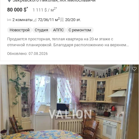
Закревского Николая
,
ЖК Милославичи
*
2
*
80 000
$
1 111
$
/ м
2
2 комнаты
72/36/11
м
20/20 эт.
Новострой
Студия
АППС
С ремонтом
Продается просторная, теплая квартира на 20-м этаже с
отличной планировкой. Благодаря расположению на верхнем
этаже обеспечивается эффективная циркуляция отопления с
Обновлено: 07.08.2026
верхней части дома, поэтому зимой здесь всегда тепло и свет. В
доме три лифта, в том числе один грузовой. Кухня расположена
в центре квартиры, но ее можно перенести в другую комнату,
превратив простор в кухню-студию с двумя отдельными
комнатами. Есть также просторный двойной коридор, который
можно переоборудовать в дополнительную комнату или
гардеробную. Установлены счетчики на воду и электричество.
Остекленная лоджия обеспечивает дополнительный комфорт. В
квартире остается встроенная кухня с техникой: электроплита,
вытяжка. Подъезды чистые, есть консьерж и кодовый замок.
т.044 200 10 80 Valion.ua/1119825