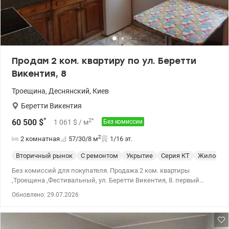
Тел.0934054048 Татьяна, Valion.ua/1112870
Продам 2 ком. квартиру по ул. Беретти
Викентия, 8
Троещина
,
Деснянский
,
Киев
Беретти Викентия
*
2
*
60 500
$
1 061
$
/ м
Без комиссии
2
2 комнатная
57/30/8
м
1/16 эт.
Вторичный рынок
С ремонтом
Укрытие
Серия КТ
Жилое со
Без комиссий для покупателя. Продажа 2 ком. квартиры
,Троещина ,Фестивальный, ул. Беретти Викентия, 8. первый
этаж, 57,3/29,6/7,6 квадратных метров. Со своим собственным
Обновлено: 29.07.2026
бомбоубежищем. Хороший вариант для проживания,
коммерции, офиса, стоматологии, нотариальных услуг и т.п.
Квартира в удовлетворительном состоянии, чистая, пригодна
для жизни на первое время, но с последующим ремонтом. Две