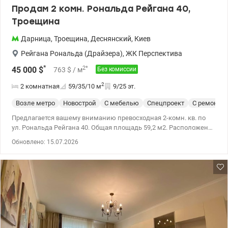
Продам 2 комн. Рональда Рейгана 40,
Троещина
Дарница
,
Троещина
,
Деснянский
,
Киев
Рейгана Рональда (Драйзера)
,
ЖК Перспектива
*
2
*
45 000
$
763
$
/ м
Без комиссии
2
2 комнатная
59/35/10
м
9/25 эт.
Возле метро
Новострой
С мебелью
Спецпроект
С ремонто
Предлагается вашему вниманию превосходная 2-комн. кв. по
ул. Рональда Рейгана 40. Общая площадь 59,2 м2. Расположена
квартира на 9/25. Квартира полностью готова к проживанию.
Обновлено: 15.07.2026
Выполнен качественный современный ремонт. Две спальни,
что создает комфорт, как для молодой семьи, так и для семьи с
ребенком. В квартире остается вся мебель и бытовая техника,
поэтому новым владельцам не придется тратить время и
средства на обустройство. В доме есть лифт, консьерж. Локация
– одно из главных преимуществ. Рядом есть абсолютно вся
необходимая инфраструктура: супермаркеты, магазины, аптеки,
спортивные клубы, остановка общественного транспорта, все,
что нужно для комфортной повседневной жизни. Эта квартира