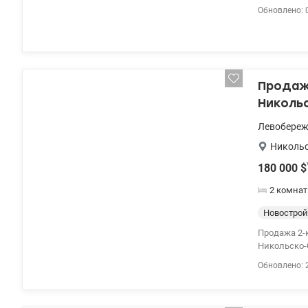
Обновлено: 
Продаж
Николь
Левобере
Никольс
180 000
$
2 комна
Новострой
Продажа 2-
Никольско-
м², кухня –
Обновлено: 
со свежим 
ванной. Ва
охрана и в