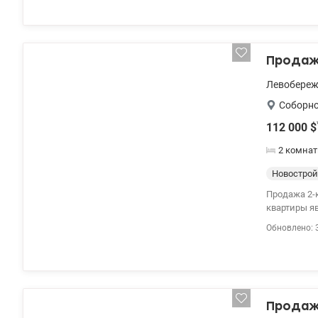
Продаж
Левобере
Соборн
112 000
$
2 комнат
Новострой
Продажа 2-к квартиры п
квартиры я
канал и по
Обновлено: 
минимальны. Вся быт
аптеки и больницы. В доме есть паркинг и охраня
valion.ua/1
Продаж