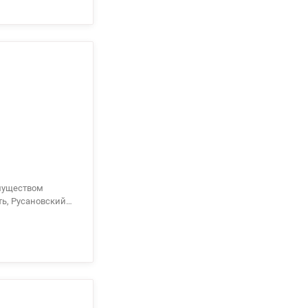
ь, Русановский
опление