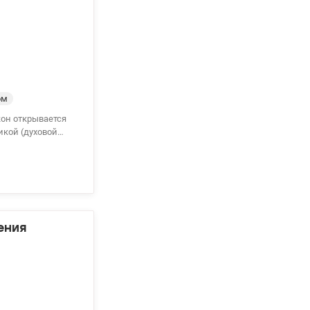
ом
икой (духовой
00×200 и
ваном. Паркет в
a/1140867
ения