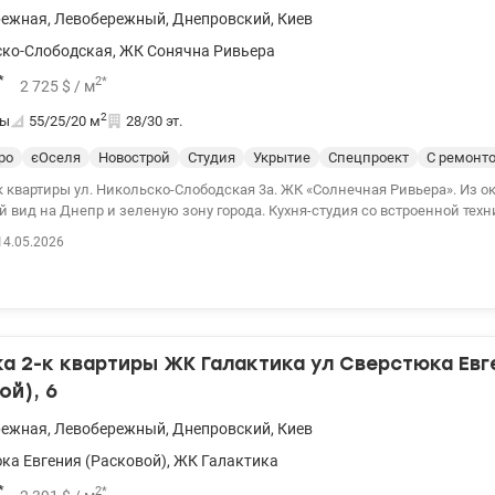
режная
,
Левобережный
,
Днепровский
,
Киев
ко-Слободская
,
ЖК Сонячна Ривьера
*
2
*
2 725
$
/ м
2
ты
55/25/20
м
28/30 эт.
ро
єОселя
Новострой
Студия
Укрытие
Спецпроект
С ремонт
 ул. Никольско-Слободская 3а. ЖК «Солнечная Ривьера». Из окон открывается
 вид на Днепр и зеленую зону города. Кухня-студия со встроенной техн
домойка, измельчитель отходов). Уютная спальня с большой кроватью 2
14.05.2026
ским матрасом Гостиная с панорамными окнами и комфортабельным ди
але. Теплый пол по зонам: кухня, коридор, ванная. 044 200 10 80 valion.u
 2-к квартиры ЖК Галактика ул Сверстюка Евг
ой), 6
режная
,
Левобережный
,
Днепровский
,
Киев
ка Евгения (Расковой)
,
ЖК Галактика
*
2
*