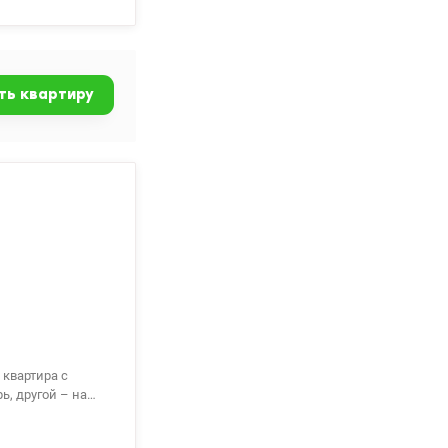
ort,
атр драмы и
 вкус. Для
, аптеки, школы
9), супермаркеты
ть квартиру
предварительной
, другой – на
ы, 2 санузла,