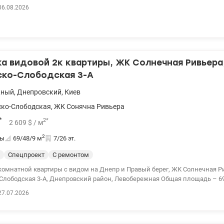
планировка в комплексе. Панорамный вид на Днепр. 044 200 10 80 valion.ua/1119386
06.08.2026
а видовой 2к квартиры, ЖК Солнечная Ривьера
ско-Слободская 3-А
жный
,
Днепровский
,
Киев
ко-Слободская
,
ЖК Сонячна Ривьера
*
2
*
2 609
$
/ м
2
ты
69/48/9
м
7/26 эт.
Спецпроект
С ремонтом
комнатной квартиры с видом на Днепр и Правый берег, ЖК Солнечная Р
Слободская 3-А, Днепровский район, Левобережная Общая площадь – 69
 9,4 м². Расположена на 7 этаже 26-этажного дома 2020 года. Квартира в
27.07.2026
ремонтом (+дизайн-проект), бытовой техникой, кондиционерами, уком
нная объединена с туалетом и расширена. Закрытая территория ЖК: кру
идеонаблюдение, карточный доступ к дому и лифтам; гостевой паркинг,