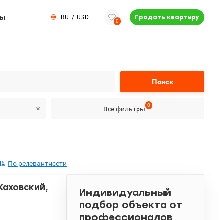
ты
RU
/
USD
Продать квартиру
0
Поиск
0
Все фильтры
По релевантности
Каховский,
Индивидуальный
подбор объекта от
профессионалов