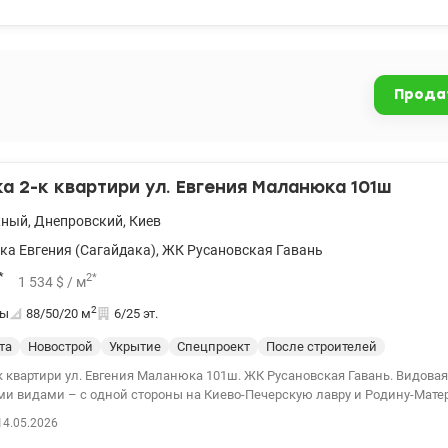
 канал, пляжи и парковые прогулочные зоны; спорткомплексы - StreetSp
ness Club, фитнес-клуб - GrandSport Для яркого отдыха – МВЦ, Яхт-клуб, Те
инотеатр, ТРЦ Komod, ТЦ Левобережный, рестораны и кофейни на любой
 жизни — салоны красоты, отделения банков, медицинские учреждения
5, №65, колледж и лицей), детские садики (№691, №628, №660, ДУЗ №59
Прода
а, Сильпо), рынок, поштомат. Звоните (или пишите Viber/Telegram) для 
осмотр. Цена 235 000 у.е. Марина, тел.: 063 392 35 35 valion.ua/1049375
 2-к квартири ул. Евгения Маланюка 101ш
жный
,
Днепровский
,
Киев
а Евгения (Сагайдака)
,
ЖК Русановская Гавань
*
2
*
1 534
$
/ м
2
ты
88/50/20
м
6/25 эт.
та
Новострой
Укрытие
Спецпроект
После строителей
 ул. Евгения Маланюка 101ш. ЖК Русановская Гавань. Видовая квартира с
и видами – с одной стороны на Киево-Печерскую лавру и Родину-Матерь
 церковь. Планировка - большая кухня-гостиная, две отдельные комнат
14.05.2026
та для хранения. 044 200 10 80 valion.ua/1148572