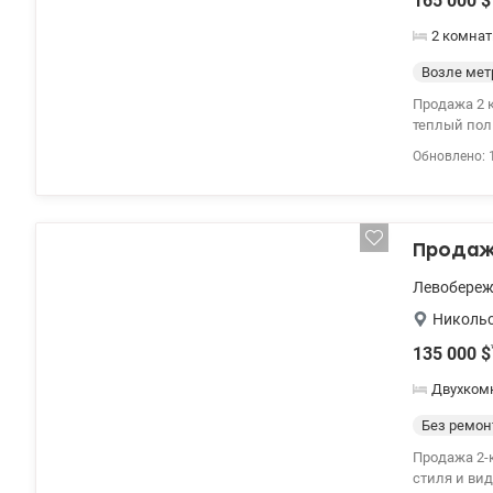
165 000
$
2 комнат
Возле мет
Продажа 2 к квартиры ЖК Гала
теплый пол и до
углом, в до
Обновлено: 
комплектац
подъезде, е
Продаж
Левобере
Никольс
135 000
$
Двухком
Без ремон
Продажа 2-к
стиля и ви