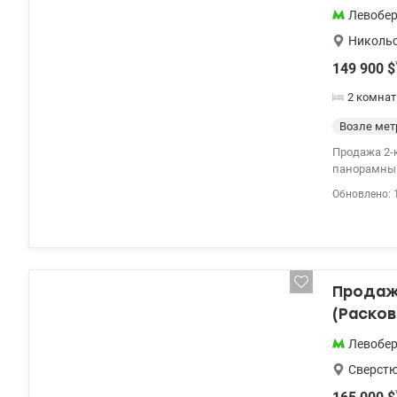
Левобе
Никольс
149 900
$
2 комна
Возле мет
Продажа 2-к квартиры
панорамный
шкаф, посу
Обновлено: 
ортопедиче
спальне и з
Продажа
(Расков
Левобе
Сверстю