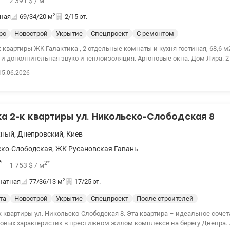
2 391
$
/ м
2
ная
69/34/20
м
2/15 эт.
ро
Новострой
Укрытие
Спецпроект
С ремонтом
ктика , 2 отдельные комнаты и кухня гостиная, 68,6 м2, частично
полнительная звуко и теплоизоляция. Аргоновые окна. Дом Лира. 2 этаж, Убежище за
ме новая почта, новус 50м, все рядом. Метро Левобережная 5 минут пеш
15.06.2026
ия сантехникой и бытовой техникой. При блекауте работают вода и лифт
сть генератор. Документам больше 3х лет. 044 200 10 80 Valion.ua/113812
а 2-к квартиры ул. Никольско-Слободская 8
жный
,
Днепровский
,
Киев
ко-Слободская
,
ЖК Русановская Гавань
*
2
*
1 753
$
/ м
2
натная
77/36/13
м
17/25 эт.
та
Новострой
Укрытие
Спецпроект
После строителей
 квартиры ул. Никольско-Слободская 8. Эта квартира – идеальное соче
довых характеристик в престижном жилом комплексе на берегу Днепра.