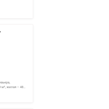
,
ивьера,
 м², жилая – 48
 ЖК бизнес-класса
плектованной
глосуточная
 дополнительный