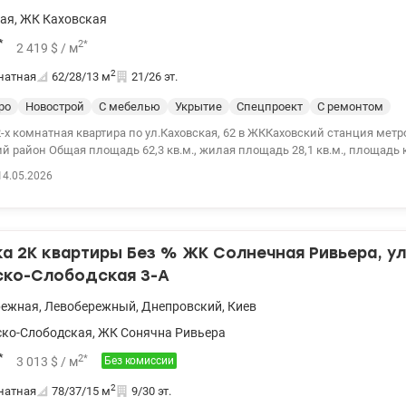
кая
,
ЖК Каховская
*
2
*
2 419
$
/ м
2
натная
62/28/13
м
21/26 эт.
ро
Новострой
С мебелью
Укрытие
Спецпроект
С ремонтом
2-х комнатная квартира по ул.Каховская, 62 в ЖККаховский станция мет
 район Общая площадь 62,3 кв.м., жилая площадь 28,1 кв.м., площадь ку
 Квартира продается с дизайнерским ремонтом, который выполнен из с
14.05.2026
х материалов, на полу паркетная доска, в зоне кухни и ваной комнаты-
, в ваной комнете сантехника и смесители фирмы GROHE. В квартире ус
ходная дверь, система AJAX -антипотоп, пожарная сигнализация, видео
, фильтр очистки воды на входеи фильтр с минерализацией на кухне. Квартир
а 2К квартиры Без % ЖК Солнечная Ривьера, у
 техникой и мебелью, выполненной под заказ из натурального дерева и 
договоримся о просмотре. Цена 150000у.е., 0976449950, Наталья, valion.ua/1136012
ско-Слободская 3-А
режная
,
Левобережный
,
Днепровский
,
Киев
ко-Слободская
,
ЖК Сонячна Ривьера
*
2
*
3 013
$
/ м
Без комиссии
2
натная
78/37/15
м
9/30 эт.