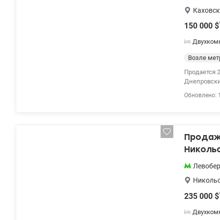
Каховс
150 000
$
Двухком
Возле мет
Продается 
Днепровский
21/26 этаж
Обновлено: 
качественны
подогревом
сейфовая в
кондиционера
Продаж
продается с
Николь
Левобе
Никольс
235 000
$
Двухком