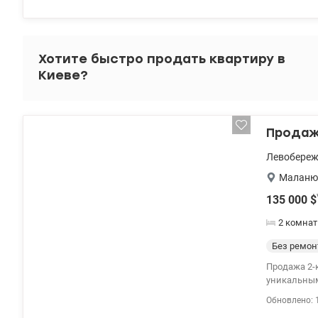
Русановский
AtleticoFit
комедии, к
комфортной
Хотите быстро продать квартиру в
(№128, №12
Киеве?
(Новус, Фор
записи на пр
Продажа
Левобере
Маланюк
135 000
$
2 комна
Без ремон
Продажа 2-к квартири
уникальным
Андреевскую
Обновлено: 
балкон, мес