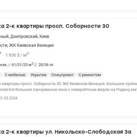
а 2-к квартиры просп. Соборности 30
жный
,
Днепровский
,
Киев
ости
,
ЖК Киевская Венеция
*
2
*
1 836
$
/ м
2
ная
61/31/25
м
20/36 эт.
С мебелью
Укрытие
Спецпроект
С ремонтом
росп. Соборности 30. ЖК Киевская Венеция. Большим преимуществом
вляются большие панорамные окна с невероятным видом на Родину мат
дсвеченные фонтаны. Квартира хорошо освещена и тепла, расходы на от
31.03.2026
овая техника и мебель остается. Рядом находятся магазины, кафе, школы,
емые парковки рядом. 044 200 10 80
144012
а 2-к квартиры ул. Никольско-Слободская 3а