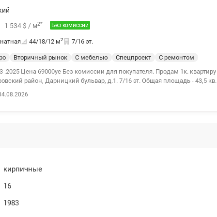
кий
2
*
1 534
$
/ м
Без комиссии
2
натная
44/18/12
м
7/16 эт.
ро
Вторичный рынок
С мебелью
Спецпроект
С ремонтом
3 .2025 Цена 69000уе Без комиссии для покупателя. Продам 1к. квартиру 
овский район, Дарницкий бульвар, д.1. 7/16 эт. Общая площадь - 43,5 кв.
ира в отличном состоянии, укомплектована мебелью и техникой. Аккура
04.08.2026
ерритория, в доме есть консьерж. Удобная локация - ст.м. Дарница в 5
рмаркет VARUS, АШАН, Фора, Сильпо,ТЦ Детский мир, рынок. Показ в уд
on.ua/1109275
кирпичные
16
1983