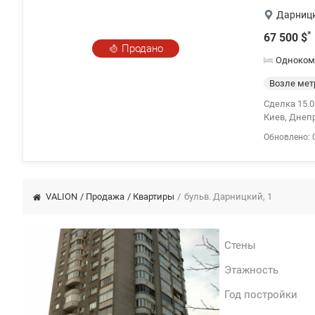
Дарниц
*
67 500
$
Продано
Одноком
Возле мет
Сделка 15.0
Киев, Днепр
кв.м. Кварт
Обновлено: 
ухоженная т
Рядом супе
время. vali
VALION
/
Продажа
/
Квартиры
/
бульв. Дарницкий, 1
Стены
Этажность
Год постройки