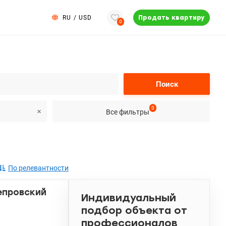
RU
/
USD
Продать квартиру
0
Поиск
0
Все фильтры
По релевантности
непровский
Индивидуальный
подбор объекта от
профессионалов