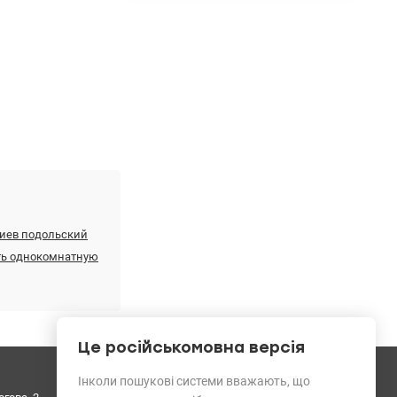
киев подольский
ть однокомнатную
Це російськомовна версія
Средний рейтинг
Інколи пошукові системи вважають, що
044 503 08 08