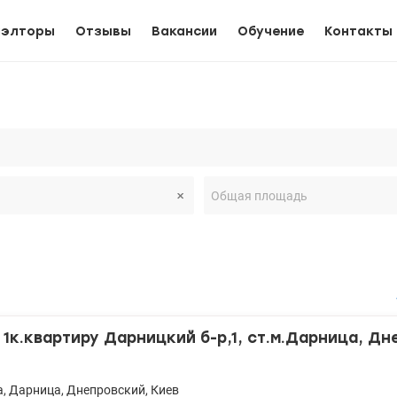
иэлторы
Отзывы
Вакансии
Обучение
Контакты
1к.квартиру Дарницкий б-р,1, ст.м.Дарница, Д
а
,
Дарница
,
Днепровский
,
Киев