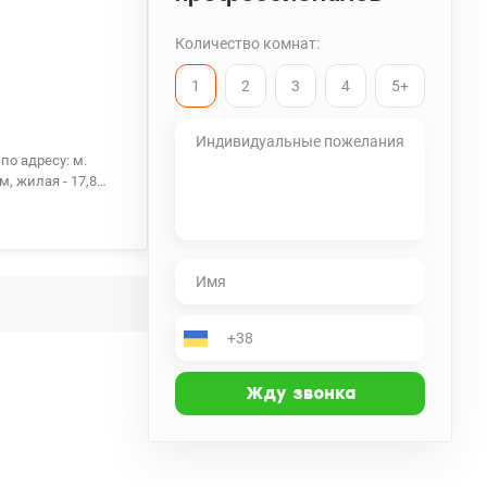
Количество комнат:
1
2
3
4
5+
по адресу: м.
м, жилая - 17,8
тное парадное,
 мин пешком.
обное для Вас