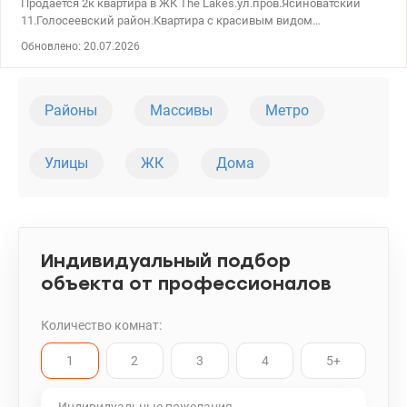
Продается 2к квартира в ЖК The Lakes.ул.пров.Ясиноватский
11.Голосеевский район.Квартира с красивым видом
расположена на 18 этаже. диагональ,бойлер на
Обновлено: 20.07.2026
100литров,холодильник,духовка) есть все для комфортного
проживания.Счетчики воды,тепла,электр. на 2 тарифа. Пешком
до метро 12мин. 044 200 10 80 Valion.ua/1106362
Районы
Массивы
Метро
Улицы
ЖК
Дома
Индивидуальный подбор
объекта от профессионалов
Количество комнат:
1
2
3
4
5+