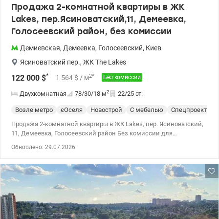
Продажа 2-комнатной квартиры в ЖК
Lakes, пер.Ясиноватский,11, Демеевка,
Голосеевский район, без комиссии
Демиевская
,
Демеевка
,
Голосеевский
,
Киев
Ясиноватский пер.
,
ЖК The Lakes
*
2
*
122 000
$
1 564
$
/ м
Без комиссии
2
Двухкомнатная
78/30/18
м
22/25 эт.
Возле метро
єОселя
Новострой
С мебелью
Спецпроект
С
Продажа 2-комнатной квартиры в ЖК Lakes, пер. Ясиноватский,
11, Демеевка, Голосеевский район Без комиссии для
покупателя. Общая площадь 78,2 кв.м, жилая – 29,9 кв.м, кухня –
Обновлено: 29.07.2026
17,7 кв.м, этаж 22/25. Просторная квартира с ремонтом и
мебелью. В квартире кухня-гостиная, две отдельные спальни,
два санузла, две лоджии, кладовая. Квартира оборудована
бытовой техникой – холодильником, духовым шкафом,
варочной поверхностью, вытяжкой, стиральной машинкой,
бойлером, телевизиром. В доме установлен генератор. Рядом с
домом есть необходимая инфраструктура, до станции метро
Демеевская 15 минут пешком. Право собственности более 3-х