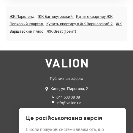
ЖК Паркленд
ЖК Багговутовский
Купить квартиру ЖК
Парковый квартал
Купить квартиру в ЖК Варшавский 2
ЖК
Варшавский плюс
ЖК Great (Грейт)
Публичная оферта
Киев, ул. Пирогова, 2
044 503 08 08
info@valion.ua
Средний рейтинг
Це російськомовна версія
4.89 из 5 звезд. 199 отзывов
Інколи пошукові системи вважають, що