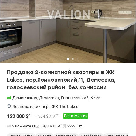
Продажа 2-комнатной квартиры в ЖК
Lakes, пер.Ясиноватский,11, Демеевка,
Голосеевский район, без комиссии
Демиевская
,
Демеевка
,
Голосеевский
,
Киев
Ясиноватский пер.
,
ЖК The Lakes
*
2
*
122 000
$
1 564
$
/ м
Без комиссии
2
2 комнатная
78/30/18
м
22/25 эт.