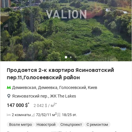
лет. Продажа по доверенности. Цена: 122 000 у.е. тел. 0674452627
Евгения. valion.ua/1150367
Продается 2-к квартира Ясиноватский
пер.11,Голосеевский район
Демиевская
,
Демеевка
,
Голосеевский
,
Киев
Ясиноватский пер.
,
ЖК The Lakes
*
2
*
147 000
$
2 042
$
/ м
2
2 комнаты
72/52/11
м
18/25 эт.
Возле метро
Новострой
Спецпроект
С ремонтом