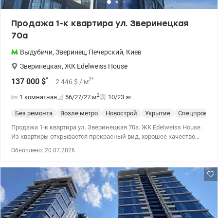
Продажа 1-к квартира ул. Зверинецкая
70а
Выдубичи
,
Зверинец
,
Печерский
,
Киев
Зверинецкая
,
ЖК Edelweiss House
*
2
*
137 000
$
2 446
$
/ м
2
1 комнатная
56/27/27
м
10/23 эт.
Без ремонта
Возле метро
Новострой
Укрытие
Спецпроект
Продажа 1-к квартира ул. Зверинецкая 70а. ЖК Edelweiss House.
Из квартиры открывается прекрасный вид, хорошее качество
строительства, стены из красного кирпича, ровные полы и
Обновлено: 20.07.2026
шумоизолирующая стяжка, собственная котельная. Дом
полностью введен в эксплуатацию, в доме уже проживают
жильцы и активно производят ремонты, работает управляющая
компания. Отдельно можно купить паркоместо и кладовку. 044
200 10 80 valion.ua/1146049