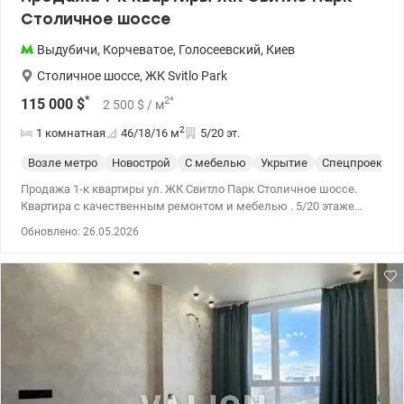
Столичное шоссе
Выдубичи
,
Корчеватое
,
Голосеевский
,
Киев
Столичное шоссе
,
ЖК Svitlo Park
*
2
*
115 000
$
2 500
$
/ м
2
1 комнатная
46/18/16
м
5/20 эт.
Возле метро
Новострой
С мебелью
Укрытие
Спецпроект
Продажа 1-к квартиры ул. ЖК Свитло Парк Столичное шоссе.
Квартира с качественным ремонтом и мебелью . 5/20 этаже
полностью укомплектована всем необходимым. Хороший
Обновлено: 26.05.2026
район. Развитая инфраструктура. Метро Выдубичи 10 минут
пешком. 044 200 10 80 Valion.ua/1144819