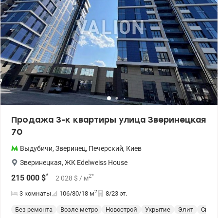
Продажа 3-к квартиры улица Зверинецкая
70
Выдубичи
,
Зверинец
,
Печерский
,
Киев
Зверинецкая
,
ЖК Edelweiss House
*
2
*
215 000
$
2 028
$
/ м
2
3 комнаты
106/80/18
м
8/23 эт.
Без ремонта
Возле метро
Новострой
Укрытие
Элит
Спец