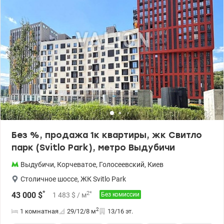
724 12 86,valion.ua/1152391
Без %, продажа 1к квартиры, жк Свитло
парк (Svitlo Park), метро Выдубичи
Выдубичи
,
Корчеватое
,
Голосеевский
,
Киев
Столичное шоссе
,
ЖК Svitlo Park
*
2
*
43 000
$
1 483
$
/ м
Без комиссии
2
1 комнатная
29/12/8
м
13/16 эт.