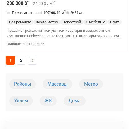
*
2
*
230 000
$
2 150
$
/ м
2
Трёхкомнатная
107/60/16
м
9/24 эт.
Без ремонта
Возле метро
Новострой
С мебелью
Элит
Сп
Продажа трехкомнатной уютной квартиры в современном
комплексе Edelweiss House (секция 1). С квартиры открывается
вид на ботанический сад. Дом полностью введен в
Обновлено: 31.03.2026
эксплуатацию, готовы документы на право собственности и
квартира готова к началу ремонтных работ. Прямая продажа от
владельца. Отдельно можно купить паркоместо и амбар.
1
2
Дополнительно предоставим скидки на дизайн проект, ремонт
работы и мебель ведущих итальянских/европейских фабрик.
Тел.(044) 200-10-80 valion.ua/1118153
Районы
Массивы
Метро
Улицы
ЖК
Дома