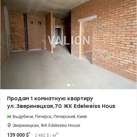
Продам 1 комнатную квартиру
ул..Зверинецкая,70 ЖК Edelweiss Hous
Выдубичи
,
Печерск
,
Печерский
,
Киев
Зверинецкая
,
ЖК Edelweiss House
*
2
*
139 000
$
2 482
$
/ м