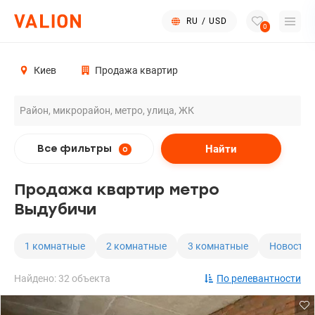
RU
/
USD
0
Киев
Продажа квартир
Найти
Все фильтры
0
Продажа квартир метро
Выдубичи
1 комнатные
2 комнатные
3 комнатные
Новостро
Найдено: 32 объекта
По релевантности