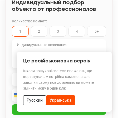
Индивидуальный подбор
объекта от профессионалов
Количество комнат:
1
2
3
4
5+
Це російськомовна версія
Інколи пошукові системи вважають, що
користувачам потрібна саме вона, але
завдяки цьому повідомленню ви можете
змінити мову в один клік
Русский
Українська