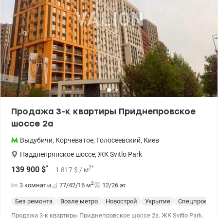
оборудована системой EcoFlow, обеспечивающей автономность
при выключении электроэнергии. - закрытая охраняемая
территория; - подземный паркинг; - Престижный район
Печерска, Зверинец. Квартира идеально подойдет как для
проживания, так и для инвестиции. 044 200 10 80
Valion.ua/1153344
Продажа 3-к квартиры Приднепровское
шоссе 2а
Выдубичи
,
Корчеватое
,
Голосеевский
,
Киев
Надднепрянское шоссе
,
ЖК Svitlo Park
*
2
*
139 900
$
1 817
$
/ м
2
3 комнаты
77/42/16
м
12/26 эт.
Без ремонта
Возле метро
Новострой
Укрытие
Спецпроект
Продажа 3-к квартиры Приднепровское шоссе 2а. ЖК Svitlo Park.