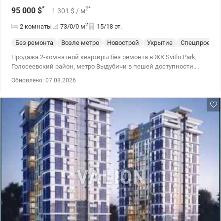
*
2
*
95 000
$
1 301
$
/ м
2
2 комнаты
73/0/0
м
15/18 эт.
Без ремонта
Возле метро
Новострой
Укрытие
Спецпроект
Продажа 2-комнатной квартиры без ремонта в ЖК Svitlo Park,
Голосеевский район, метро Выдубичи в пешей доступности.
Дом №8 – введен в эксплуатацию 13.02.2026 года. Сейчас на
Обновлено: 07.08.2026
этапе оформления права собственности и получения ключей.
Общая площадь – 73.4 м2; • Количество комнат: 2; • Высота
потолков – 2.7м. • Этаж: 15/18, окна на юго-запад, в уютный
двор; • Аккумуляторы на лифты, отопление и воду; • Тип дома:
Монолитно-каркасный; • Стены – газоблок. Утепление –
минеральная вата. Состояние – после строителей. Выполнены
все черновые работы. Окна застеклены, установлены входные
двери – металлические, надежные и стильные, не требующие
замены. Установлен 5-ти камерный металлопластиковый
профиль REHAU, 2-х камерный энергосберегающий стеклопакет.
Выполнена стяжка полов под лазер и звукоизоляция, под
стяжкой разведено водоснабжение, отопление, подключены
радиаторы с терморегуляторами. Облагороженная и красивая
территория ЖК обустроена зонами отдыха, также и для выгула
домашних любимцев, есть много коммерции, детские и