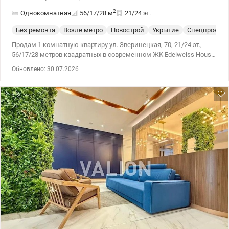
2
Однокомнатная
56/17/28
м
21/24 эт.
Без ремонта
Возле метро
Новострой
Укрытие
Спецпроект
Продам 1 комнатную квартиру ул. Зверинецкая, 70, 21/24 эт.,
56/17/28 метров квадратных в современном ЖК Edelweiss House
. Квартира под свой дизайн проект с великолепным видом. Дом
Обновлено: 30.07.2026
полностью введен в эксплуатацию, Квартира с документами на
право собственности.. Отдельно можно купить паркоместо и
амбар. Комплекc имеет закрытую территорию со своей
инфраструктурой. Дом по современным технологиям в
строительстве (скоростные лифты, система антизатопления,
противопожарная система) Цена 139 000 у.е. Оксана Фурс ,.067
724 12 86,valion.ua/1152397