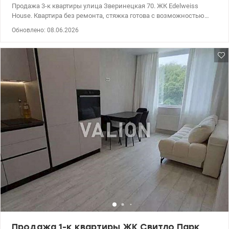
Продажа 3-к квартиры улица Зверинецкая 70. ЖК Edelweiss
House. Квартира без ремонта, стяжка готова с возможностью
создать эксклюзивный дизайнерский интерьер. Идеальный
Обновлено: 08.06.2026
вариант для инвестиций и комфортабельной жизни в центре
Киева. 044 200 10 80 valion.ua/1145604
Продажа 1-к квартиры ЖК Свитло Парк