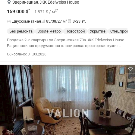
Зверинецкая
,
ЖК Edelweiss House
*
2
*
159 000
$
1 871
$
/ м
2
Двухкомнатная
85/38/27
м
3/23 эт.
Без ремонта
Возле метро
Новострой
Укрытие
Спецпроект
Продажа 2-к квартиры ул.Зверинецкая 70а. ЖК Edelweiss House.
Рациональная продуманная планировка: просторная кухня-
гостиная, две спальни, два санузла. Высота потолков 3м. Дом
Обновлено: 31.03.2026
введен в эксплуатацию, право собственности оформлено,
жильцы активно выполняют ремонты. Удачное расположение
жилого комплекса позволяет быстро добраться в любой уголок
Киева и пригород рядом ст. м. Выдубичи, важнейшие
транспортные артерии города и удобная транспортная развязка
Южного моста. В цену входит 2 паркинга. 044 200 10 80
valion.ua/1141722