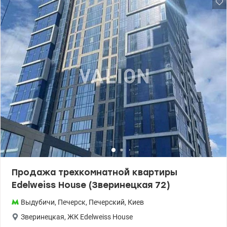
балкон. Из окон потрясающий вид на лес . Санузел
совмещенный . Есть счетчики на воду , газ, электрику . В
квартире газ, отопление и вода централизованое. Остается
частично мебель и техника по договору . Подьезд чистый. На
дверях в подьезд кодовый замок. Двор тихий. Инфраструктура :
магазины, школа, садик, аптеки, в пешей доступности
поликлинника. Рядом с домом лес и 4 озера, в 5 минутах
ходьбы залив Днепра, пляж Галеры. Развитая транспортная
развязка - до станций метро Видубичи 2 остановки городским
транспортом, до метро Демеевская, Лыбидская- 15 минут. Как
бонус к квартире предлагается гараж. Квартира готова к продаже
и заселению. Документам больше 3-х лет. т.044 200 10 80
Valion.ua/1136811
Продажа трехкомнатной квартиры
Edelweiss House (Зверинецкая 72)
Выдубичи
,
Печерск
,
Печерский
,
Киев
Зверинецкая
,
ЖК Edelweiss House