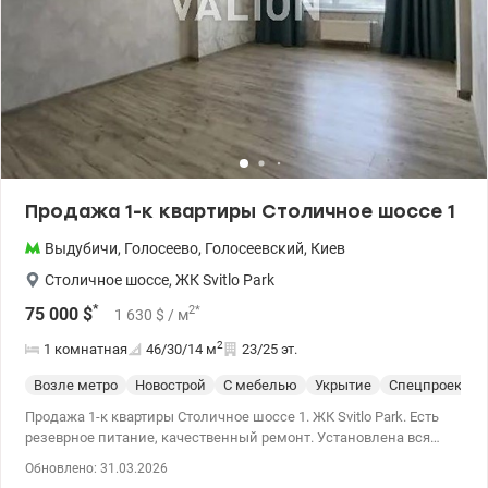
Продажа 1-к квартиры Столичное шоссе 1
Выдубичи
,
Голосеево
,
Голосеевский
,
Киев
Столичное шоссе
,
ЖК Svitlo Park
*
2
*
75 000
$
1 630
$
/ м
2
1 комнатная
46/30/14
м
23/25 эт.
Возле метро
Новострой
С мебелью
Укрытие
Спецпроект
Продажа 1-к квартиры Столичное шоссе 1. ЖК Svitlo Park. Есть
резеврное питание, качественный ремонт. Установлена ​​вся
сантехника. Квартира не меблирована. До м. Выдубичи 15 минут
Обновлено: 31.03.2026
пешком. 044 200 10 80 valion.ua/1144813