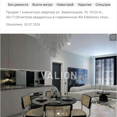
Без ремонта
Возле метро
Новострой
Укрытие
Спецпроект
Продам 1 комнатную квартиру ул. Зверинецкая, 70, 10/24 эт.,
56/17/28 метров квадратных в современном ЖК Edelweiss House
. Квартира под свой дизайн проект с великолепным видом. Дом
Обновлено: 30.07.2026
полностью введен в эксплуатацию, Квартира с документами на
право собственности.. Отдельно можно купить паркоместо и
амбар. Комплекc имеет закрытую территорию со своей
инфраструктурой. Дом по современным технологиям в
строительстве (скоростные лифты, система антизатопления,
противопожарная система). Цена 135 000 у.е. Оксана Фурс ,.067
724 12 86,valion.ua/1142022