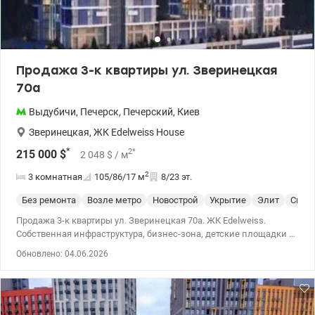
спортивные площадки. Инфраструктура и локация: • Есть
укрытие! 044 200 10 80 valion.ua/1149823
Продажа 3-к квартиры ул. Зверинецкая
70а
Выдубичи
,
Печерск
,
Печерский
,
Киев
Зверинецкая
,
ЖК Edelweiss House
*
2
*
215 000
$
2 048
$
/ м
2
3 комнатная
105/86/17
м
8/23 эт.
Без ремонта
Возле метро
Новострой
Укрытие
Элит
Спец
Продажа 3-к квартиры ул. Зверинецкая 70а. ЖК Edelweiss.
Собственная инфраструктура, бизнес-зона, детские площадки и
живописные виды на город. Развитая инфраструктура. 044 200
Обновлено: 04.06.2026
10 80 valion.ua/1146485