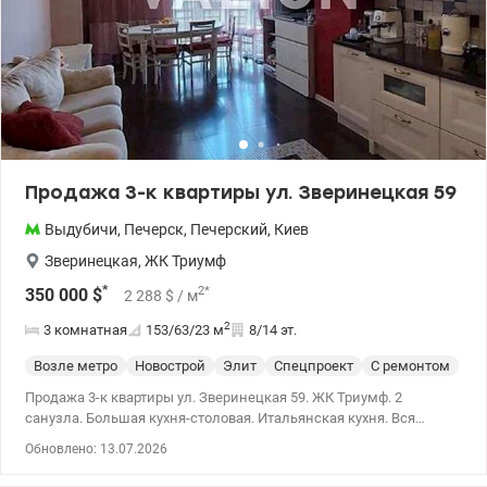
строительства комплекса в пешей доступности будут: -
остановка общественного транспорта; - спортклуб с бассейном; -
зоны отдыха и барбекю; - аллеи с лаунж-зонами; - беговые и
велодорожки; - комнаты для велосипедов; - спортивные и
игровые площадки; - супермаркет; - больница; - подземный и
гостевой паркинг; - отделение банков; - салоны красоты и
многое другое. 044 200 10 80 valion.ua/1151514
Продажа 3-к квартиры ул. Зверинецкая 59
Выдубичи
,
Печерск
,
Печерский
,
Киев
Зверинецкая
,
ЖК Триумф
*
2
*
350 000
$
2 288
$
/ м
2
3 комнатная
153/63/23
м
8/14 эт.
Возле метро
Новострой
Элит
Спецпроект
С ремонтом
Продажа 3-к квартиры ул. Зверинецкая 59. ЖК Триумф. 2
санузла. Большая кухня-столовая. Итальянская кухня. Вся
техника налицо. Закрытая территория. Генератор для воды,
Обновлено: 13.07.2026
отопления и лифты. 044 200 10 80 valion.ua/1151497