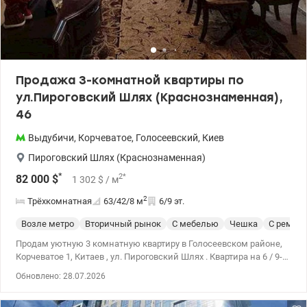
Продажа 3-комнатной квартиры по
ул.Пироговский Шлях (Краснознаменная),
46
Выдубичи
,
Корчеватое
,
Голосеевский
,
Киев
Пироговский Шлях (Краснознаменная)
*
2
*
82 000
$
1 302
$
/ м
2
Трёхкомнатная
63/42/8
м
6/9 эт.
Возле метро
Вторичный рынок
С мебелью
Чешка
С ремон
Продам уютную 3 комнатную квартиру в Голосеевском районе,
Корчеватое 1, Китаев , ул. Пироговский Шлях . Квартира на 6 / 9-
этажного панельного дома . Чешка. Площадь 63/42/8. Квартира
Обновлено: 28.07.2026
теплая, не угловая, комнаты смежно раздельные, можно легко
перепланировать в раздельные. Есть застекленные лоджия и