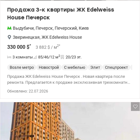
Продажа 3-к квартиры ЖК Edelweiss
House Печерск
Выдубичи
,
Печерск
,
Печерский
,
Киев
Зверинецкая
,
ЖК Edelweiss House
*
2
*
330 000
$
3 882
$
/ м
2
3 комнаты
85/46/12
м
20/23 эт.
Возле метро
Новострой
С мебелью
Элит
Спецпроект
С р
Продажа ЖК Edelweiss House Печерск . Новая квартира после
ремонта. Предлагается к продаже эксклюзивная трехкомнатная
квартира площадью 85 м² в современном жилом комплексе
Обновлено: 22.07.2026
Edelweiss House на Печерске. Квартира выполнена по
авторскому дизайн-проекту с использованием натуральных
материалов: мрамора, гранита, паркета. Интерьер полностью
укомплектован мебелью и бытовой техники премиальных
мировых брендов. Все продумано до мелочей – квартира
полностью готова к проживанию. Планирование: просторная
кухня-гостиная; 2 отдельные спальни; 2 гардеробные; 2
полноценные санузла. Для максимального комфорта квартира