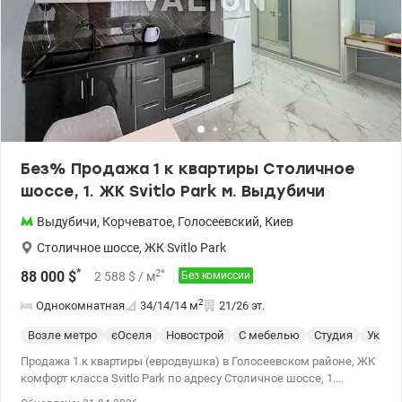
Без% Продажа 1 к квартиры Столичное
шоссе, 1. ЖК Svitlo Park м. Выдубичи
Выдубичи
,
Корчеватое
,
Голосеевский
,
Киев
Столичное шоссе
,
ЖК Svitlo Park
*
2
*
88 000
$
2 588
$
/ м
Без комиссии
2
Однокомнатная
34/14/14
м
21/26 эт.
Возле метро
єОселя
Новострой
С мебелью
Студия
Укрыт
Продажа 1 к квартиры (евродвушка) в Голосеевском районе, ЖК
комфорт класса Svitlo Park по адресу Столичное шоссе, 1.
Квартира расположена на 21 этаже 26-этажного утепленного