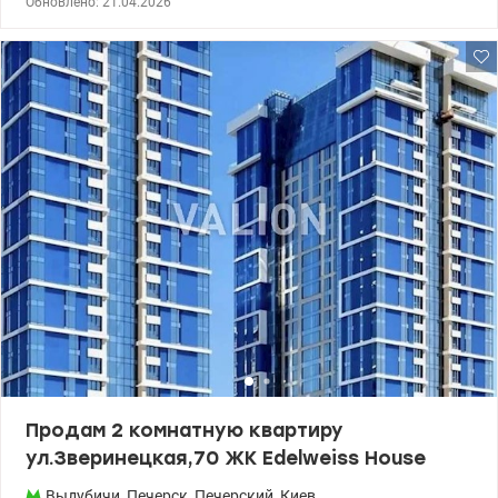
Обновлено: 21.04.2026
дома. Общая площадь 34 кв.м., кухня-студия, панорамные окна,
видовая. Выполнен качественный ремонт. В квартире есть
мебель и необходимая техника (кондиционер, Smart TV,
стиральная машина, духовой шкаф, варочная поверхность,
холодильник, бойлер, вытяжка). Стоят счетчики на отопление,
воду и электричество. В доме есть бомбоубежище. Комплекс с
закрытой территорией и собственной инфраструктурой,
камерами видеонаблюдения, гостевым и подземным
паркингом. На территории находятся: детские площадки, зоны
отдыха, фонтан, спортивные площадки, тренажеры, магазины,
кафе, банкоматы, салон красоты, новая почта. Рядом с
комплексом есть остановки общественного транспорта. До
метро Выдубичи 10-15 минут пешком. Цена 88 000 у.е. Без
комиссии для покупателя. Звоните. Записывайтесь на
просмотр. Александр Зайцев 0990100903, 0972910726
valion.ua/1148731
Продам 2 комнатную квартиру
ул.Зверинецкая,70 ЖК Edelweiss Housе
Выдубичи
,
Печерск
,
Печерский
,
Киев