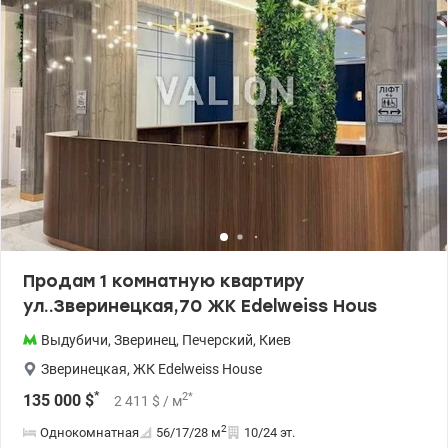
Продам 1 комнатную квартиру
ул..Зверинецкая,70 ЖК Edelweiss Hous
Выдубичи
,
Зверинец
,
Печерский
,
Киев
Зверинецкая
,
ЖК Edelweiss House
*
2
*
135 000
$
2 411
$
/ м
2
Однокомнатная
56/17/28
м
10/24 эт.