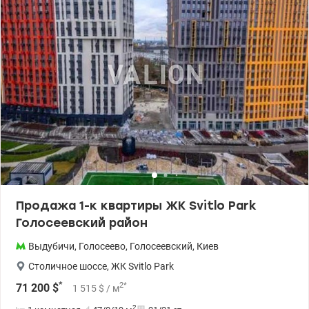
Продажа 1-к квартиры ЖК Svitlo Park
Голосеевский район
Выдубичи
,
Голосеево
,
Голосеевский
,
Киев
Столичное шоссе
,
ЖК Svitlo Park
*
2
*
71 200
$
1 515
$
/ м
2