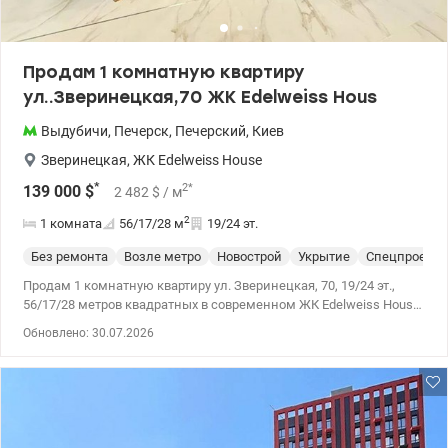
Продам 1 комнатную квартиру
ул..Зверинецкая,70 ЖК Edelweiss Hous
Выдубичи
,
Печерск
,
Печерский
,
Киев
Зверинецкая
,
ЖК Edelweiss House
*
2
*
139 000
$
2 482
$
/ м
2
1 комната
56/17/28
м
19/24 эт.
Без ремонта
Возле метро
Новострой
Укрытие
Спецпроект
Продам 1 комнатную квартиру ул. Зверинецкая, 70, 19/24 эт.,
56/17/28 метров квадратных в современном ЖК Edelweiss House
. Квартира под свой дизайн проект с великолепным видом. Дом
Обновлено: 30.07.2026
полностью введен в эксплуатацию, Квартира с документами на
право собственности.. Отдельно можно купить паркоместо и
амбар. Комплекc имеет закрытую территорию со своей
инфраструктурой. Дом по современным технологиям в
строительстве (скоростные лифты, система антизатопления,
противопожарная система) Цена 139 000 у.е. Оксана Фурс ,.067