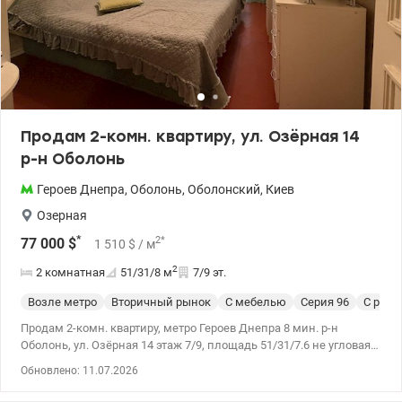
Продам 2-комн. квартиру, ул. Озёрная 14
р-н Оболонь
Героев Днепра
,
Оболонь
,
Оболонский
,
Киев
Озерная
*
2
*
77 000
$
1 510
$
/ м
2
2 комнатная
51/31/8
м
7/9 эт.
Возле метро
Вторичный рынок
С мебелью
Cерия 96
С рем
Продам 2-комн. квартиру, метро Героев Днепра 8 мин. р-н
Оболонь, ул. Озёрная 14 этаж 7/9, площадь 51/31/7.6 не угловая,
с ремонтом 2015 год. Металлопластиковые окна, большой
Обновлено: 11.07.2026
балкон с выходом с двух комнат застеклён, заменена
электропроводка, счётчик день-ночь, водопровод и