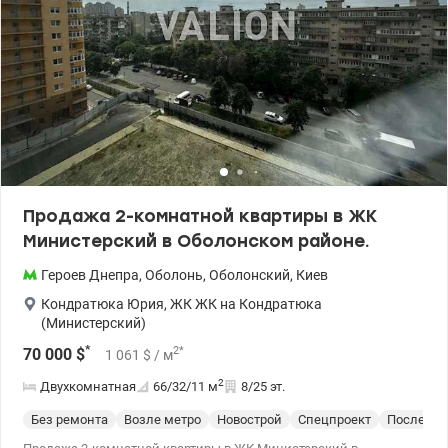
детские сады, кафе, зоны отдыха и набережная Днепра. Эта
квартира станет отличным выбором как для комфортного
проживания, так и для выгодной инвестиции с последующей
сдачей в аренду. Звоните, чтобы узнать больше и договориться о
просмотре. 95000 у.е. без комиссии для покупателя 050-984-75-
83 Леся valion.ua/1154173
Продажа 2-комнатной квартиры в ЖК
Министерский в Оболонском районе.
Героев Днепра
,
Оболонь
,
Оболонский
,
Киев
Кондратюка Юрия
,
ЖК ЖК на Кондратюка
(Министерский)
*
2
*
70 000
$
1 061
$
/ м
2
Двухкомнатная
66/32/11
м
8/25 эт.
Без ремонта
Возле метро
Новострой
Спецпроект
После ст