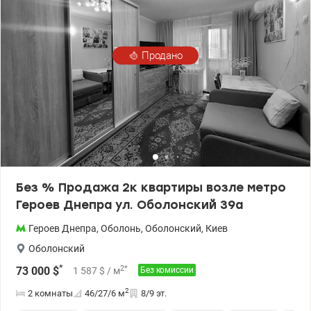
площадки, школы, супермаркеты, магазины, кафе и кофейни,
салоны красоты, рядом есть все для Вашей комфортной жизни.
Рядом набережная и пляж, до станции метро Героев Днепра 10
минут пешком Приглашаю на просмотр в удобное для Вас
Продано
время, по предварительной договоренности.
Без % Продажа 2к квартиры возле метро
Героев Днепра ул. Оболонский 39а
Героев Днепра
,
Оболонь
,
Оболонский
,
Киев
Оболонский
*
2
*
73 000
$
1 587
$
/ м
Без комиссии
2
2 комнаты
46/27/6
м
8/9 эт.