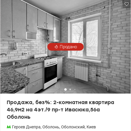
канализация пластик, счётчики, в кухне осмос на воду, бойлер,
кондиционер, видеозвонок, домофон, входная металлическая
дверь. Мебель и техника остаются. Тамбур на две квартиры. Вся
инфраструктура в пешей доступности: метро Оболонь 8 мин.
пешком, школа, детсад, Велмарт, ТРЦ Оазис, рынок, магазины,
аптеки, остановка общественного транспорта.
Продано
Продажа, без%: 2-комнатная квартира
46,9м2 на 4эт./9 пр-т Ивасюка,56а
Оболонь
Героев Днепра
,
Оболонь
,
Оболонский
,
Киев