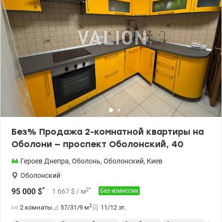
Без% Продажа 2-комнатной квартиры на
Оболони — проспект Оболонский, 40
Героев Днепра
,
Оболонь
,
Оболонский
,
Киев
Оболонский
*
2
*
95 000
$
1 667
$
/ м
Без комиссии
2
2 комнаты
57/31/9
м
11/12 эт.