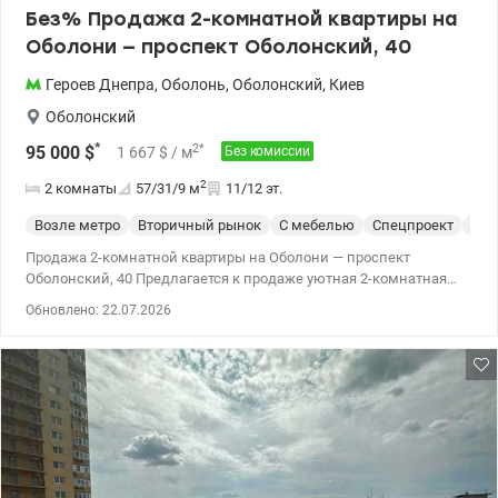
Без% Продажа 2-комнатной квартиры на
Оболони — проспект Оболонский, 40
Героев Днепра
,
Оболонь
,
Оболонский
,
Киев
Оболонский
*
2
*
95 000
$
1 667
$
/ м
Без комиссии
2
2 комнаты
57/31/9
м
11/12 эт.
Возле метро
Вторичный рынок
С мебелью
Спецпроект
С р
Продажа 2-комнатной квартиры на Оболони — проспект
Оболонский, 40 Предлагается к продаже уютная 2-комнатная
квартира в одном из лучших районов Киева – на Оболони, по
Обновлено: 22.07.2026
адресу проспект Оболонский, 40. Квартира расположена в
кирпичном доме, что обеспечивает отличную тепло- и
шумоизоляцию. Выполнен качественный ремонт, поэтому
новым владельцам не придется тратить время и средства на
обновление жилья. Преимущества квартиры: - современный
ремонт; - полностью меблирована; - светлые и просторные
комнаты; Функциональная планировка. Дом находится в
отличной локации с развитой инфраструктурой. В пешей
доступности метро, ​​торговые центры, супермаркеты, школы,