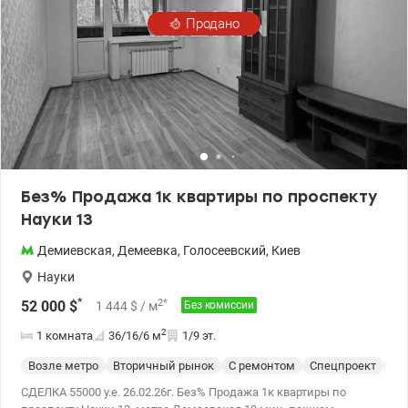
Инвекторные кондиционеры - Gorenje. Бойлер на 100л-ELECTRIK.
Продано
т.044 200 10 80 Valion.ua/1104398
Без% Продажа 1к квартиры по проспекту
Науки 13
Демиевская
,
Демеевка
,
Голосеевский
,
Киев
Науки
*
2
*
52 000
$
1 444
$
/ м
Без комиссии
2
1 комната
36/16/6
м
1/9 эт.
Возле метро
Вторичный рынок
С ремонтом
Спецпроект
Жи
СДЕЛКА 55000 у.е. 26.02.26г. Без% Продажа 1к квартиры по