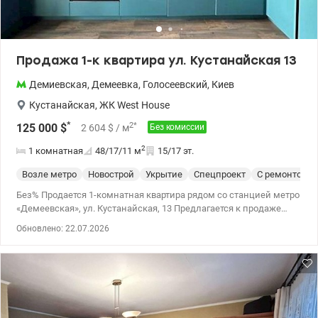
оселя), Евидновлення, Сертификат Жилье для ВПЛ и военных
(постановление 280 , 719, держмолодь кредит и другие ) Цена
95000 у.е. Комиссия агентства 5% Виктор 0935705384
valion.ua/1151658
Продажа 1-к квартира ул. Кустанайская 13
Демиевская
,
Демеевка
,
Голосеевский
,
Киев
Кустанайская
,
ЖК West House
*
2
*
125 000
$
2 604
$
/ м
Без комиссии
2
1 комнатная
48/17/11
м
15/17 эт.
Возле метро
Новострой
Укрытие
Спецпроект
С ремонтом
Без% Продается 1-комнатная квартира рядом со станцией метро
«Демеевская», ул. Кустанайская, 13 Предлагается к продаже
светлая и просторная 1-комнатная квартира общей площадью
Обновлено: 22.07.2026
48 м². Расположена в удобном и тихом районе, в
непосредственной близости от станции метро «Демеевская».
Идеальный вариант для комфортного проживания или
инвестиций! Один владелец! Основные характеристики:
Площадь: 48 м² 1 комната 15/17 этаж Хорошее состояние,
евроремонт. Чистый подъезд, домофон Удобный доступ к
транспорту, станция метро «Демеевская» в пешей доступности