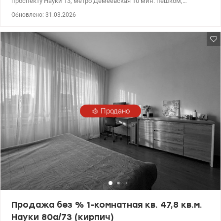
проспекту Науки 13, метро Демеевская 10 мин. пешком,
Голосеевский район Характеристики Общая площадь - 36.1 м.кв.
Обновлено: 31.03.2026
Площадь кухни - 5.8 м.кв . Жилая - 16 кв.м. Этаж 1 из 9
Кирпичный дом Квартира в жилом состоянии, документы
готовы к продаже, один владелец Отличная транспортная
развязка, возле дома есть все необходимое (продуктовый
магазин, рынок, банк, аптека, остановка общественного
транспорта) Без комиссии для Покупателя! Локация проспект
Науки 13, метро Демеевская, метро Голосеевская, метро
Лыбедская, Голосеевский район, Правый берег valion.ua/1143362
Продано
Продажа без % 1-комнатная кв. 47,8 кв.м.
Науки 80а/73 (кирпич)