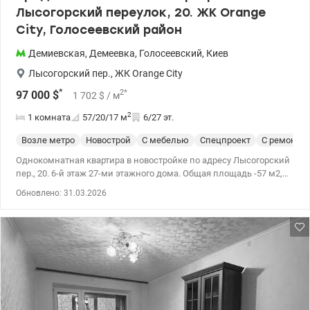
Лысогорский переулок, 20. ЖК Orange
City, Голосеевский район
Демиевская
,
Демеевка
,
Голосеевский
,
Киев
Лысогорский пер.
,
ЖК Orange City
*
2
*
97 000
$
1 702
$
/ м
2
1 комната
57/20/17
м
6/27 эт.
Возле метро
Новострой
С мебелью
Спецпроект
С ремонто
Однокомнатная квартира в новостройке по адресу Лысогорский
пер., 20. 6-й этаж 27-ми этажного дома. Общая площадь -57 м2,
увеличена за счет двух балконов. 2 с/у, подогрев полов: кухня,
Обновлено: 31.03.2026
ванная комната. Новый ремонт из премиум материалов.
Гардеробная. Стены -дикоративная штукатурка, плитка-
Испания, Италия. Немецкая сантехника GROHE. Панорамные
окна REHAU (двухкамерный стеклопакет) Прекрасный
панорамный вид на парковую зону. Встроенная мебель по
индивидуальному проекту. Счетчики: вода, электричество и
отопление. Техника: электрическая индукционная поверхность,
микроволновка, посудомоечная машина, холодильник,
стиральная машина с сушилкой-WHIRLPOOL, вытяжка - Fabiano.