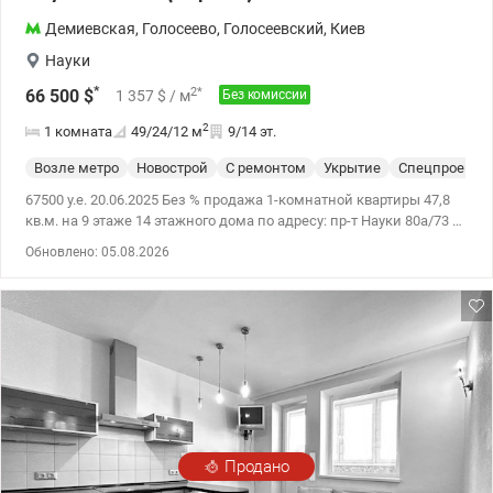
Демиевская
,
Голосеево
,
Голосеевский
,
Киев
Науки
*
2
*
66 500
$
1 357
$
/ м
Без комиссии
2
1 комната
49/24/12
м
9/14 эт.
Возле метро
Новострой
С ремонтом
Укрытие
Спецпроект
67500 у.е. 20.06.2025 Без % продажа 1-комнатной квартиры 47,8
кв.м. на 9 этаже 14 этажного дома по адресу: пр-т Науки 80а/73 В
квартире отдельная просторная спальня, большая кухня почти
Обновлено: 05.08.2026
12 кв.м., открытый балкон для раннего кофе с видом на
Голосеевский лес. Укомплектована кондиционером, бойлером
До метро Деміївська 10 хвилин міським автобусом. Поряд
Голосіївський ліс з каскадами озер, доріжками для -вело, -піших
прогулянок. Недалеко парки Феофания та Пирогово. Цена 67 500
у.е., 097-510-0728, Сокольская Ирина valion.ua/1130513
Продано