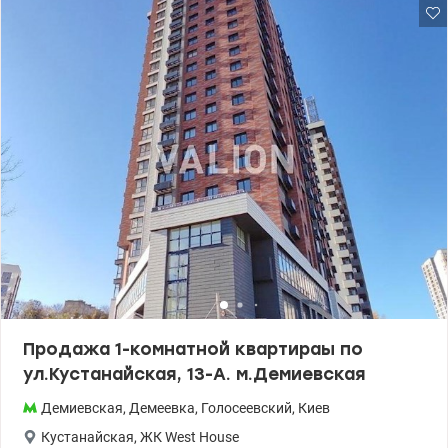
гардероба. • Отличный вид из окон и естественное освещение. •
Состояние — заезжай и живи без дополнительных вложений.
Рядом Premium Sport Life, недалеко Голосеевский парк,
Демеевский рынок, Ocean Plaza, библиотека им. Вернадского,
комплекс Roshen, 2 гаражных кооператива, StereoPlaza. Метро
Демеевская - 7-10 минут пешком. т.044 200 10 80
Valion.ua/1140519
Продажа 1-комнатной квартираы по
ул.Кустанайская, 13-А. м.Демиевская
Демиевская
,
Демеевка
,
Голосеевский
,
Киев
Кустанайская
,
ЖК West House