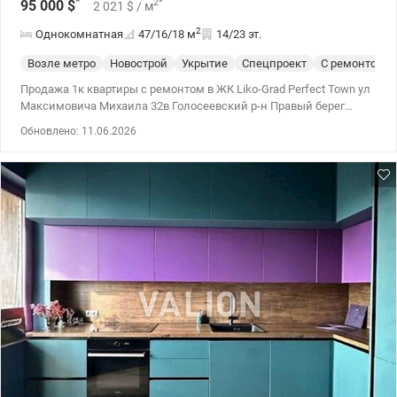
*
2
*
95 000
$
2 021
$
/ м
2
Однокомнатная
47/16/18
м
14/23 эт.
Возле метро
Новострой
Укрытие
Спецпроект
С ремонтом
Продажа 1к квартиры с ремонтом в ЖК Liko-Grad Perfect Town ул
Максимовича Михаила 32в Голосеевский р-н Правый берег
Квартира расположена на 14 этаже 23 этажного дома Квартира
Обновлено: 11.06.2026
состоит из -Большая кухня -Раздельная комната -Совмещенный
санузел (с ванной) -Просторная прихожая Светлая и уютная
квартира с современным ремонтом, выполненным в
нейтральных тонах легко адаптируется под любой стиль. О
доме: Современный ЖК с качественным строительством
Автономное отопление, индивидуальные счетчики, 3 лифта,
подземный паркинг Придомовая территория: Детские и
спортивные площадки Ухоженная зеленая территория
Инфраструктура: Магазины, супермаркеты, кафе, банки в пешей
доступности Ашан, Фора и спортклуб Sport Life с бассейном
рядом. Школы и детские сады поблизости Транспортная
доступность Удобная транспортная развязка Метро
«Васильковская» и «Выставочный центр» 10 мин пешком
Квартира идеально подойдет для проживания или инвестиции
под аренду. Большой опыт помощи по покупке квартир по
государственным программам, безналичный расчет Еоселя (Е-