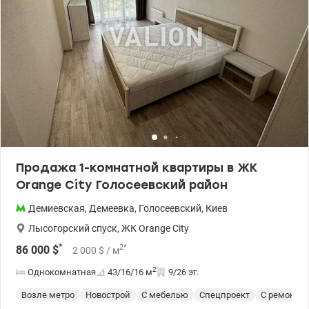
Продажа 1-комнатной квартиры в ЖК
Orange City Голосеевский район
Демиевская
,
Демеевка
,
Голосеевский
,
Киев
Лысогорский спуск
,
ЖК Orange City
*
2
*
86 000
$
2 000
$
/ м
2
Однокомнатная
43/16/16
м
9/26 эт.
Возле метро
Новострой
С мебелью
Спецпроект
С ремонто