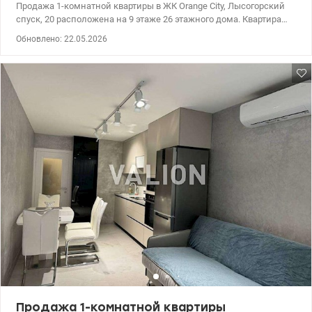
Продажа 1-комнатной квартиры в ЖК Orange City, Лысогорский
спуск, 20 расположена на 9 этаже 26 этажного дома. Квартира
полностью готова к проживанию - есть вся необходимая мебель
Обновлено: 22.05.2026
и бытовая техника (телевизор, стиральная машина, духовка,
бойлер, холодильник, электроплита, электрочайник,
посудомоечная машина, микроволновка, wi-fi роутер,
кондиционер, подогрев полов). В пешей доступности:
супермаркеты, ТЦ, рестораны, большое количество магазинов,
школы, детские сады, поликлиника, стоматологический
кабинет, кинотеатр, парк. Тихий и уютный двор, зона для выгула
животных, зоны отдыха и парковки. Транспортная развязка 20
минут в центр города, рядом остановка общественного
транспорта. т.044 200 10 80 Valion.ua/1111464
Продажа 1-комнатной квартиры