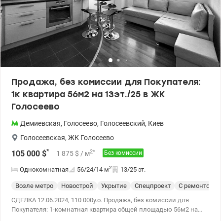
Продажа, без комиссии для Покупателя:
1к квартира 56м2 на 13эт./25 в ЖК
Голосеево
Демиевская
,
Голосеево
,
Голосеевский
,
Киев
Голосеевская
,
ЖК Голосеево
*
2
*
105 000
$
1 875
$
/ м
Без комиссии
2
Однокомнатная
56/24/14
м
13/25 эт.
Возле метро
Новострой
Укрытие
Спецпроект
С ремонтом
СДЕЛКА 12.06.2024, 110 000у.о. Продажа, без комиссии для
Покупателя: 1-комнатная квартира общей площадью 56м2 на
13эт./25 по адресу ул. Голосеевская, 13, ЖК Голосеево