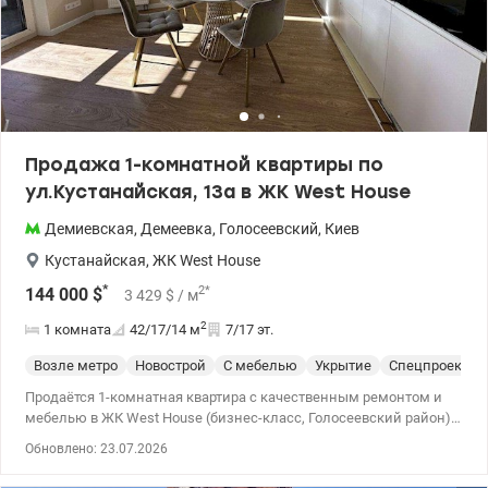
Продажа 1-комнатной квартиры по
ул.Кустанайская, 13а в ЖК West House
Демиевская
,
Демеевка
,
Голосеевский
,
Киев
Кустанайская
,
ЖК West House
*
2
*
144 000
$
3 429
$
/ м
2
1 комната
42/17/14
м
7/17 эт.
Возле метро
Новострой
С мебелью
Укрытие
Спецпроект
Продаётся 1-комнатная квартира с качественным ремонтом и
мебелью в ЖК West House (бизнес-класс, Голосеевский район).
• Выполнен качественный дизайнерский ремонт. • Полностью
Обновлено: 23.07.2026
укомплектована мебелью и бытовой техникой (Electrolux,
Gorenje, Indesit), сантехника Grohe • Продуманная планировка, 2