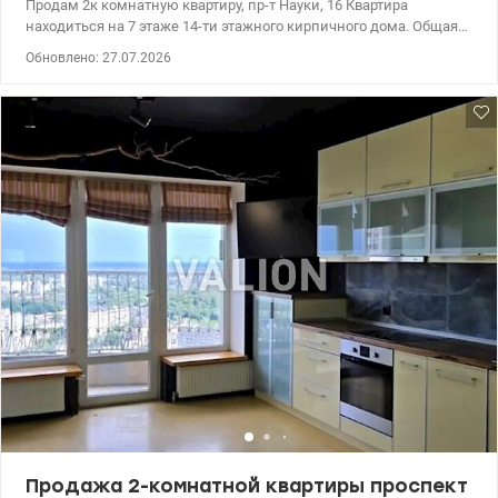
Продам 2к комнатную квартиру, пр-т Науки, 16 Квартира
находиться на 7 этаже 14-ти этажного кирпичного дома. Общая
площадь – 53 кв.м, жилая - 23 кв.м., кухня - 7 кв.м, санузел
Обновлено: 27.07.2026
раздельный. Газ Квартира в хорошем жилом состоянии,
потолки 2.7 м. В квартире частично установлены
металлопластиковые окна, большая застекленная лоджия При
продаже остаётся мебель и техника. Установлен бойлер,
счетчики на воду. Развитая инфраструктура: садики, школы,
детские площадки, удобная транспортная развязка, к метро
Демеевская 15 минут пешком. Цена: 80000 у.е. Без комисии
Телефон: 0507684400 Оксана valion.ua/1153683
Продажа 2-комнатной квартиры проспект