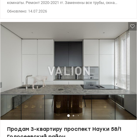
комнаты. Ремонт 2020-2021 гг. Заменены все трубы, окна
пластиковые, балкон – панорамное окно. Газовая колонка,
Обновлено: 14.07.2026
горячая вода всегда. Мебель, которая остается: кухонный стол,
холодильник, 2 дивана, кресло. 044 200 10 80 valion.ua/1148189
Продам 3-квартиру проспект Науки 58/1
Голосеевский район