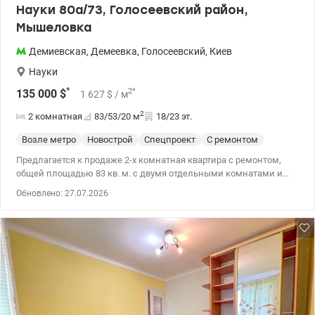
Науки 80а/73, Голосеевский район,
Мышеловка
Демиевская
,
Демеевка
,
Голосеевский
,
Киев
Науки
*
2
*
135 000
$
1 627
$
/ м
2
2 комнатная
83/53/20
м
18/23 эт.
Возле метро
Новострой
Спецпроект
С ремонтом
Предлагается к продаже 2-х комнатная квартира с ремонтом,
общей площадью 83 кв. м. с двумя отдельными комнатами и
двумя санузлами. Основные характеристики квартиры: *
Обновлено: 27.07.2026
просторная кухня-гостиная открытой планировки, идеальное
место для семейных вечеров и встреч с друзьями с выходом на
балкон и прекрасным видом на город; * две большие отдельные
комнаты: светлая детская и спальня с отдельной зоной для
кабинета или домашнего офиса; * два полноценных санузла:
один с душевой кабиной, второй с ванной, что обеспечивает
максимальный комфорт для всей семьи. * качественный
ремонт выполнен для собственного проживания; * современная
сантехника и бытовая техника; * эксклюзивная ванная комната