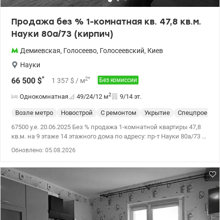
Продажа без % 1-комнатная кв. 47,8 кв.м.
Науки 80а/73 (кирпич)
Демиевская
,
Голосеево
,
Голосеевский
,
Киев
Науки
*
2
*
66 500
$
1 357
$
/ м
Без комиссии
2
Однокомнатная
49/24/12
м
9/14 эт.
Возле метро
Новострой
С ремонтом
Укрытие
Спецпроект
67500 у.е. 20.06.2025 Без % продажа 1-комнатной квартиры 47,8
кв.м. на 9 этаже 14 этажного дома по адресу: пр-т Науки 80а/73 В
квартире отдельная просторная спальня, большая кухня почти
Обновлено: 05.08.2026
12 кв.м., открытый балкон для раннего кофе с видом на
Голосеевский лес. Укомплектована кондиционером, бойлером
До метро Деміївська 10 хвилин міським автобусом. Поряд
Голосіївський ліс з каскадами озер, доріжками для -вело, -піших
прогулянок. Недалеко парки Феофания та Пирогово. Цена 67 500
у.е., 097-510-0728, Сокольская Ирина valion.ua/1130513