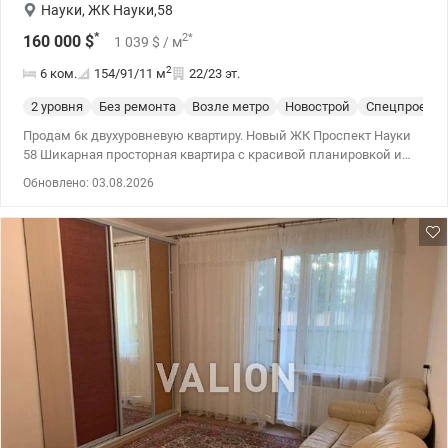
Науки
,
ЖК Науки,58
*
2
*
160 000
$
1 039
$
/ м
2
6 ком.
154/91/11
м
22/23 эт.
2 уровня
Без ремонта
Возле метро
Новострой
Спецпроект
Продам 6к двухуровневую квартиру. Новый ЖК Проспект Науки
58 Шикарная просторная квартира с красивой планировкой и
красочной панорамой на Голосеевский лес и монастырь.
Обновлено: 03.08.2026
Двухуровневая: 22 и 23 этажа. Лоджия с панорамными окнами к
полу. 6 отдельных комнат, 3 санузла, 2 гардеробные комнаты,
кухня, лоджия. Общая площадь 153,78, жилая 91, кухня 11.27. В
доме супермаркет, кафе, аптека, салон красоты. Уютный
зеленый двор с детским садом, игровыми площадками,
парковка. До метро Демеевская 5мин на авто. Удобная
транспортная развязка. 044 200 10 80. valion.ua/1021245