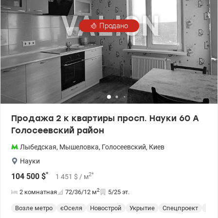
Продано
Продажа 2 к квартиры просп. Науки 60 А
Голосеевский район
Лыбедская
,
Мышеловка
,
Голосеевский
,
Киев
Науки
*
2
*
104 500
$
1 451
$
/ м
2
2 комнатная
72/36/12
м
5/25 эт.
Возле метро
єОселя
Новострой
Укрытие
Спецпроект
С р