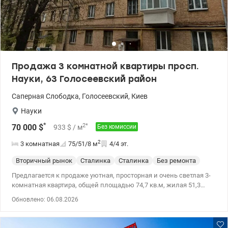
Продажа 3 комнатной квартиры просп.
Науки, 63 Голосеевский район
Саперная Слободка
,
Голосеевский
,
Киев
Науки
*
2
*
70 000
$
933
$
/ м
Без комиссии
2
3 комнатная
75/51/8
м
4/4 эт.
Вторичный рынок
Сталинка
Сталинка
Без ремонта
Предлагается к продаже уютная, просторная и очень светлая 3-
комнатная квартира, общей площадью 74,7 кв.м, жилая 51,3
кв.м, кухня 8,4 кв.м расположенная на комфортном 4 этаже в
Обновлено: 06.08.2026
тихом и спокойном доме. Квартира отличается продуманной,
функциональной планировкой, гармоничным пространством и
приятной атмосферой уюта, тепла и домашнего комфорта.