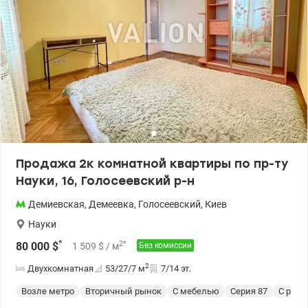
Продажа 2к комнатной квартиры по пр-ту
Науки, 16, Голосеевский р-н
Демиевская
,
Демеевка
,
Голосеевский
,
Киев
Науки
*
2
*
80 000
$
1 509
$
/ м
Без комиссии
2
Двухкомнатная
53/27/7
м
7/14 эт.
Возле метро
Вторичный рынок
С мебелью
Cерия 87
С рем