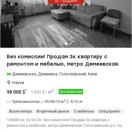
Продано
Голосеевский лес и частный сектор, который не застроят
высотками. Во дворе дома парковка, детская площадка, все
компактно и удобно. Есть ОСББ. Ухоженный и цветущий двор! В
доме расположен продуктовый магазин, клиника, салон
красоты, возле дома остановки, АТБ, детский сад 106. До метро
Димеевская 10 минут транспортом, до метро Голосеевская 5-8
минут на машине. valion.ua/1086749
Без комиссии! Продам 3к квартиру с
ремонтом и мебелью, метро Демеевская.
Демиевская
,
Демеевка
,
Голосеевский
,
Киев
Науки
*
2
*
98 000
$
1 032
$
/ м
Без комиссии
2
Трёхкомнатная
95/55/15
м
9/16 эт.
Возле метро
Вторичный рынок
С мебелью
Спецпроект
С р
105000 у.е. 02.06.23г. Без комиссии! Продам 3к квартиру с
ремонтом и мебелью, метро Демеевская. Голосеевский р-н, пр-т
Науки, 62А. Метро Демеевская, Голосеевская – 3 км (5 минут