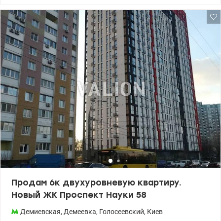
просторный подъезд. Дом в 2008 году. Рядом с домом большая
бесплатная парковка, детская площадка, магазины,
супермаркеты АТБ и Фора, рынок, Новая почта, школа, залив
Днепра. Во дворе дома современный детский сад №106 с
бассейном и современным ремонтом. Хорошо развита
инфраструктура, удобная транспортная развязка, в центр города
25 минут на транспорте. Ближайшая станция метро –
Демеевская. т.044 200 10 80 Valion.ua/1105156
Продам 6к двухуровневую квартиру.
Новый ЖК Проспект Науки 58
Демиевская
,
Демеевка
,
Голосеевский
,
Киев