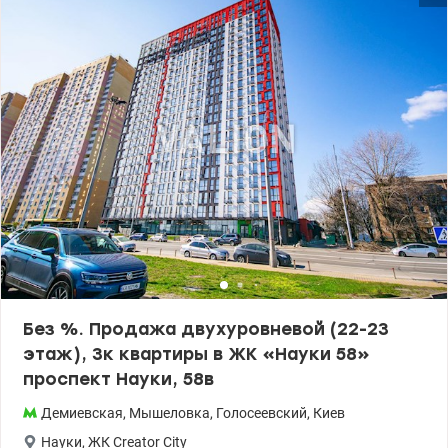
Основные преимущества: просторные, отдельные и светлые
комнаты, удачная и рациональная планировка, большое
количество естественного солнечного света. Спокойное и
комфортное окружение. Удобное и развитое расположение:
рядом находятся магазины, супермаркеты, школы, детские
сады, остановки транспорта и вся необходимая инфраструктура
для комфортной и удобной жизни. Эта квартира — отличное,
выгодное и надёжное решение как для комфортного
проживания, так и для перспективной инвестиции в
недвижимость Киева. Просмотр в любое удобное для вас время
Цена 70000 у.е. Ольга тел. 0638531421, 0685971143
valion.ua/1148845
Без %. Продажа двухуровневой (22-23
этаж), 3к квартиры в ЖК «Науки 58»
проспект Науки, 58в
Демиевская
,
Мышеловка
,
Голосеевский
,
Киев
Науки
,
ЖК Creator City