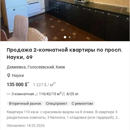
Продажа 2-комнатной квартиры по просп.
Науки, 69
Демеевка
,
Голосеевский
,
Киев
Науки
*
2
*
135 000
$
1 227
$
/ м
2
3 комнатная
110/42/15
м
8/25 эт.
Вторичный рынок
Спецпроект
С ремонтом
Квартира 110 кв.м. с красивым видом на 8 этаже. В квартире 3
раздельные комнаты, 3 балкона, 1 кладовка (или гардероб), 2
санузла. Есть счетчики на все. Есть бойлеры и кондиционеры. 4
Обновлено: 18.05.2026
скоростных лифта на две стороны, консьерж, чистый и