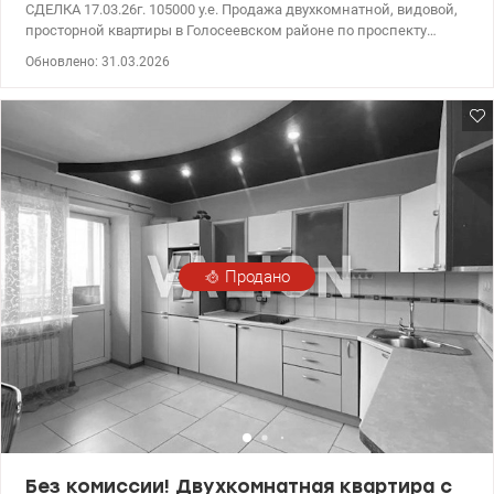
СДЕЛКА 17.03.26г. 105000 у.е. Продажа двухкомнатной, видовой,
просторной квартиры в Голосеевском районе по проспекту
Науки 60 - А. Общая площадь 72, 4 кв.м, жилая 36 кв.м, кухня 11,
Обновлено: 31.03.2026
5 кв.м. на 5 этаже 25 этажного дома. При входе в квартиру
большой холл. Металлопластиковые окна, лоджия застеклена,
утеплена, санузел – раздельный, кафель. В комнатах на полу –
ламинат. Хорошие соседи, чистый подъезд, консьерж, три
лифта, ухоженная придомовая территория, рядом детская
площадка, гостевой паркинг. Удобная транспортная развязка,
рядом остановка общественного транспорта. Развитая
инфраструктура. valion.ua/1124939
Продано
Без комиссии! Двухкомнатная квартира с