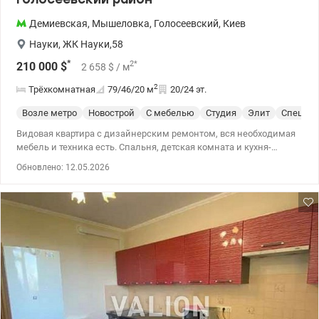
Демиевская
,
Мышеловка
,
Голосеевский
,
Киев
Науки
,
ЖК Науки,58
*
2
*
210 000
$
2 658
$
/ м
2
Трёхкомнатная
79/46/20
м
20/24 эт.
Возле метро
Новострой
С мебелью
Студия
Элит
Спецпро
Видовая квартира с дизайнерским ремонтом, вся необходимая
мебель и техника есть. Спальня, детская комната и кухня-
студия. Высококачественные материалы, современный дизайн,
Обновлено: 12.05.2026
большие окна с отличным видом. Инфраструктура: Фора, АТБ,
аптека, кафе. Рядом остановка, есть возможность приобрести
гараж. Дополнительные преимущества: Круглосуточная охрана,
укрытие дома. Рядом детский сад и детская площадка. 044 200
10 80 Valion.ua/1133461