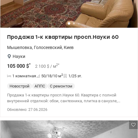
Продажа 1-к квартиры просп.Науки 60
Мышеловка
,
Голосеевский
,
Киев
Науки
*
2
*
105 000
$
2 100
$
/ м
2
1 комнатная
50/18/10
м
1/25 эт.
Новострой
АППС
С ремонтом
Продажа 1-к квартиры просп.Науки 60. Квартира с полной
внутренней отделкой: обои, сантехника, плитка в санузле,
стильные межкомнатные двери, радиаторы, счетчики горячей и
Обновлено: 27.06.2026
холодной воды, бойлер, счетчик электроэнергии,
металлическая входная дверь, металлопластиковые окна с
двухкамерным стеклопакетом, балкон. В доме 3 лифта,
консьерж. Развитая инфраструктура недалеко расположена
школа, детсад, возле дома магазины спортивный зал,