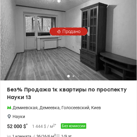
Голосеевский Парк, остановка общественного транспорта.
Хорошая транспортная развязка – ближайшая станция метро
Демеевская. 044 200 10 80 valion.ua/1020104
Продано
Без% Продажа 1к квартиры по проспекту
Науки 13
Демиевская
,
Демеевка
,
Голосеевский
,
Киев
Науки
*
2
*
52 000
$
1 444
$
/ м
Без комиссии
2
1 комната
36/16/6
м
1/9 эт.