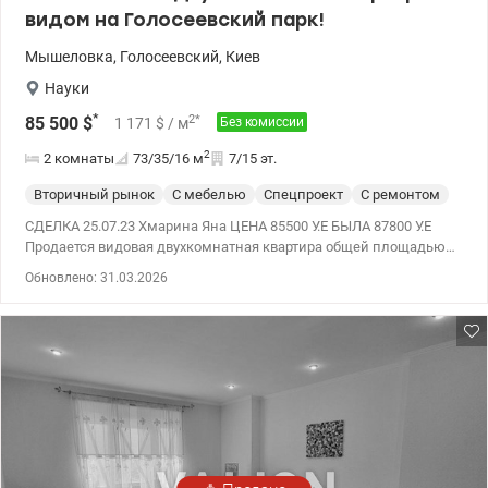
видом на Голосеевский парк!
Мышеловка
,
Голосеевский
,
Киев
Науки
*
2
*
85 500
$
1 171
$
/ м
Без комиссии
2
2 комнаты
73/35/16
м
7/15 эт.
Вторичный рынок
С мебелью
Спецпроект
С ремонтом
СДЕЛКА 25.07.23 Хмарина Яна ЦЕНА 85500 У.Е БЫЛА 87800 У.Е
Продается видовая двухкомнатная квартира общей площадью
72,8м2 в кирпичном доме 2005 года по адресу: проспект Науки,
Обновлено: 31.03.2026
62а. Двухсторонняя квартира с грамотной очень комфортной для
жизни планировкой - кухня-гостинная 15,8м2, со встроенной
бытовой техникой (посудомоечная машина, вытяжка,
холодильник, микроволновая печь, духовка) с выходом на
балкон. Две комнаты 16м2 и 18м2 - спальня и детская со всей
необходимой мебелью. Вся мебель остается. Санузел
раздельный с большой угловой ванной. Есть бойлер,
стиральная машина. Просторная прихожая с входной
бронированной дверью. В квартире достаточно мест для
хранения. Но главное преимущество это потрясающий вид на