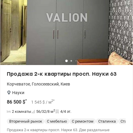
Продажа 2-к квартиры просп. Науки 63
Корчеватое
,
Голосеевский
,
Киев
Науки
*
2
*
86 500
$
1 545
$
/ м
2
2 комнаты
56/32/8
м
4/4 эт.
Вторичный рынок
С мебелью
С ремонтом
Сталинка
Стали
Продажа 2-к квартиры просп. Науки 63. Две раздельные