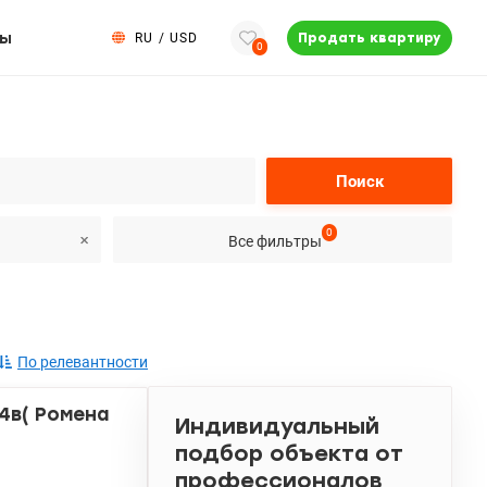
ты
RU
/
USD
Продать квартиру
0
Поиск
0
Все фильтры
По релевантности
4в( Ромена
Индивидуальный
подбор объекта от
профессионалов