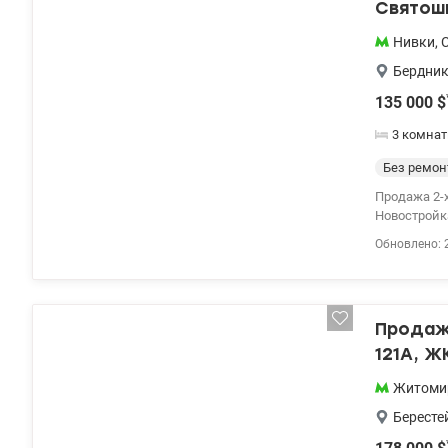
Святош
Нивки
,
Бердник
135 000
$
3 комнат
Без ремон
Продажа 2-х уровнев
Новостройка
локация: в 5 минутах от
Обновлено: 
.Через дорогу находится парк
детскую пло
необходимое
комиссия 09
Продаж 
121А, Ж
Житоми
Бересте