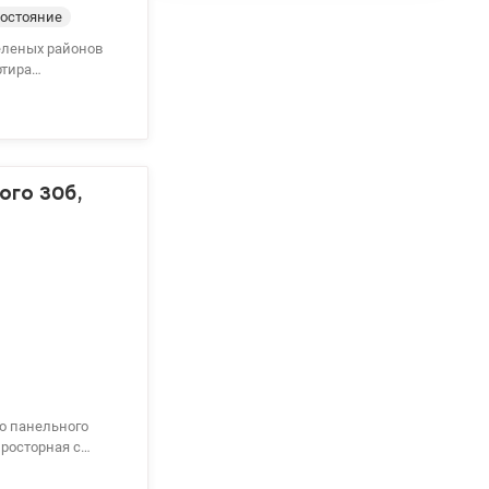
остояние
зеленых районов
одская
 можна добраться
адки и фитнес-
ы и гимназии.
ого 30б,
го панельного
он.