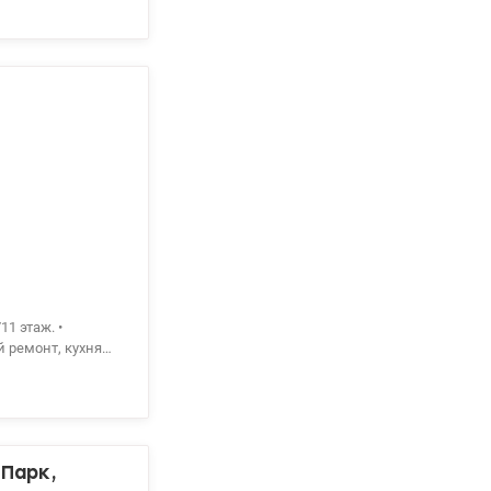
Киева, скоростной
11 этаж. •
й ремонт, кухня
и теплоизоляция
 с.м Святошин 10
 Парк,