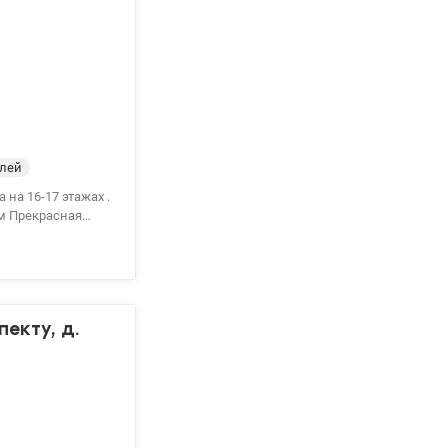
елей
.м Прекрасная
: рядом есть все
135000 у.е.+
екту, д.