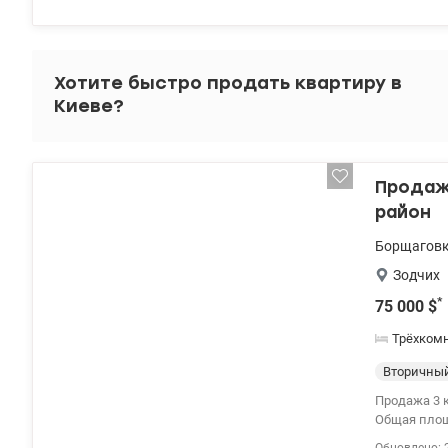
Академгоро
відновлення
Хотите быстро продать квартиру в
Киеве?
Продажа
район
Борщагов
Зодчих
*
75 000
$
Трёхком
Вторичны
Продажа 3 к
Общая площа
состоянии 