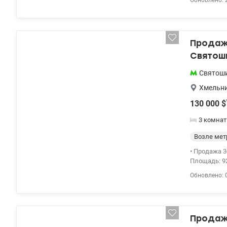
Обновлено: 
детские уч
тр
Продажа
Святош
Святош
Хмельн
130 000
$
3 комна
Возле мет
• Продажа 3
Площадь: 92
оснащена н
Обновлено: 
балкона. • 
Продажа