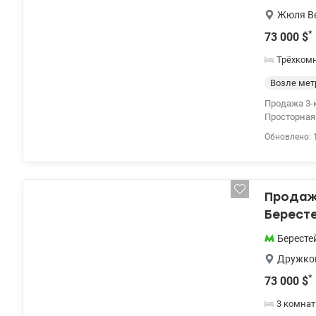
Жюля Ве
*
73 000
$
Трёхком
Возле мет
Продажа 3-
Просторная 
кооперативн
Обновлено: 
двухсторонн
природного 
металлопла
деревянной
Продажа
воду, элек
(1971г) ко
Берест
придомовая
трамвая Жю
Бересте
аптеки и др
Дружко
лично буде
аргументир
*
73 000
$
valion.ua/1
3 комна