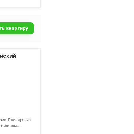
триваем Є-
ть квартиру
инский
ома. Планировка:
, в жилом
.Рядом с домом