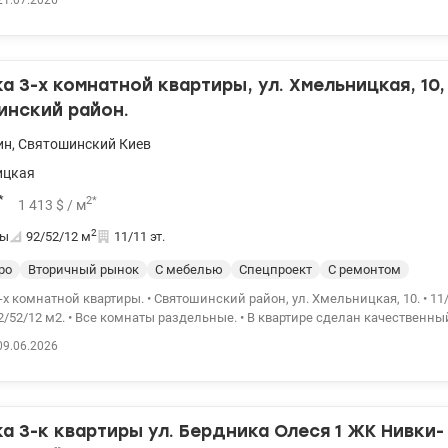
21.07.2026
реждения ,школы, остановки городского транспорта во все направления 
амвай. Цена 75000 у.е. 0975004360 Ольга valion.ua/ 1148290
 3-х комнатной квартиры, ул. Хмельницкая, 10,
инский район.
ин
,
Святошинский
Киев
ицкая
*
2
*
1 413
$
/ м
2
ты
92/52/12
м
11/11 эт.
ро
Вторичный рынок
С мебелью
Спецпроект
С ремонтом
-х комнатной квартиры. • Святошинский район, ул. Хмельницкая, 10. • 11/
/52/12 м2. • Все комнаты раздельные. • В квартире сделан качественны
еобходимой мебелью и техникой. • Сделана шумоизоляция от соседей 
09.06.2026
Тихий, зеленый двор. • В пешей доступности садик, школа, магазин. • До
минут пешком. • Цена: 130 000 у.е. • тел. 097 288 80 99, Юлия • valion.ua/1146989
 3-к квартиры ул. Бердника Олеся 1 ЖК Нивки-