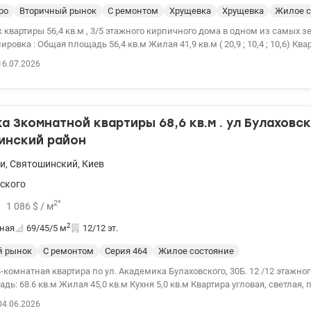
ро
Вторичный рынок
С ремонтом
Хрущевка
Хрущевка
Жилое с
 квартиры 56,4 кв.м , 3/5 этажного кирпичного дома в одном из самых 
1,9 кв.м ( 20,9 ; 10,4 ; 10,6) Квартира
нии , балкон (неостекленный), окна выходят во двор . Инфраструктура
16.07.2026
минут пешком до ст. м. «Берестейськая» и 15 минут до ст. м. «Нивки»., гор
. Удобный виезд на Берестейский проспект ( Победы), до центра города
инут . Рядом парк Нивки и зеленые прогулочные зоны, спортивные площ
зины, аптеки, кофейни в пешей доступности. Рядом детские сады, школ
 3комнатной квартиры 68,6 кв.м . ул Булаховск
овлення Житло для ВПО і військових ( постанова 280) Цена
0975004360 Ольга valion.ua/1152041
инский район
и
,
Святошинский
,
Киев
ского
2
*
1 086
$
/ м
2
ная
69/45/5
м
12/12 эт.
й рынок
С ремонтом
Cерия 464
Жилое состояние
-комнатная квартира по ул. Академика Булаховского, 30Б. 12 /12 этажно
илая 45,0 кв.м Кухня 5,0 кв.м Квартира угловая, светлая, просторная с
Комнаты раздельные, санузел в хорошем состоянии. Тихий зеленый рай
04.06.2026
анспортная развязка. До метро