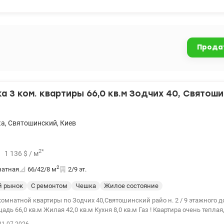
док 10 мин городским транспортом. документам больше 3-х лет. Рассма
 Цена: 74 900 у.е. тел. 0975004360 Ольга valion.ua/1149257
Прода
 3 ком. квартиры 66,0 кв.м Зодчих 40, Святош
ка
,
Святошинский
,
Киев
2
*
1 136
$
/ м
2
натная
66/42/8
м
2/9 эт.
й рынок
С ремонтом
Чешка
Жилое состояние
омнатной квартиры по Зодчих 40,Святошинский райо н. 2 / 9 этажного д
дь 66,0 кв.м Жилая 42,0 кв.м Кухня 8,0 кв.м Газ ! Квартира очень теплая
,2 балкона.Тихий,спокойный район с хорошо развитой инфраструктурой 