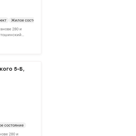
ект
Жилое состояние
7,3 кв.м., кухня –
нии. Мебель и
тире установлены
 кинотеатр),
кого 5-Б,
е состояние
нове 280 и