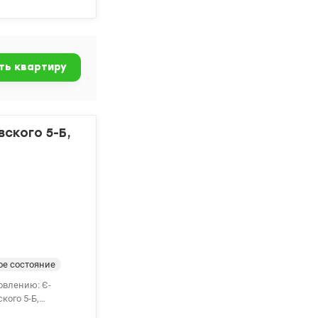
атах и ​​
200 10 80
ть квартиру
вского 5-Б,
е состояние
овлению: Є-
кого 5-Б,
на застекленный