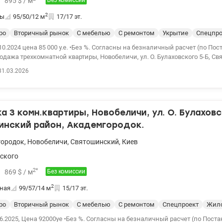
895
$
/ м
Без комиссии
2
ты
95/50/12
м
17/17 эт.
ро
Вторичный рынок
С мебелью
С ремонтом
Укрытие
Спецпро
.е. •Без %. Согласны на безналичный расчет (по Постанове 280 и
мгородок, правий берег •S – 94,9 кв.м, жилая – 49,7 кв.м, коридор – 9,4 + 
31.03.2026
енных балкона. Два санузла по 5,9 + 6,9 кв.м. •Квартира в жилом состоя
оме микроволной печи) что на фотографиях, остается в квартире. В квар
ера •Дом находится в центре массива, рядом ТЦ («Фора», «Спорт-Лайф»,
 3 комн.квартиры, Новобеличи, ул. О. Булаховс
колы, современный стадионы, фитнесс клуб, супермаркеты. •Рядом лес, сквер с
, купательные озера в пешей доступности. •Удобная транспортная развязка, до
инский район, Академгородок.
к 15 мин. ходьбы, 3 мин. езды Цена:85000у.е. тел: 067 409-44-43
n.ua/1114438
городок
,
Новобеличи
,
Святошинский
,
Киев
ского
2
*
869
$
/ м
Без комиссии
2
ная
99/57/14
м
15/17 эт.
ро
Вторичный рынок
С мебелью
С ремонтом
Спецпроект
Жило
6.2025, Цена 92000уе •Без %. Согласны на безналичный расчет (по Поста