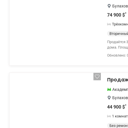
Булахов
*
74 900
$
Трёхком
Вторичны
Продаётся 3
дома. Площадь: 68.6 кв.м Ж
балконом. 
Обновлено: 
Инфраструктура: Рядом с домом школы, садики, магазины, удобная тр
Академгоро
відновлення
Продаж
Академ
Булахов
*
44 900
$
1 комнат
Без ремон