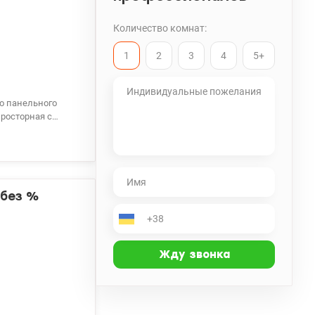
Количество комнат:
1
2
3
4
5+
го панельного
он.
триваем Є-
 без %