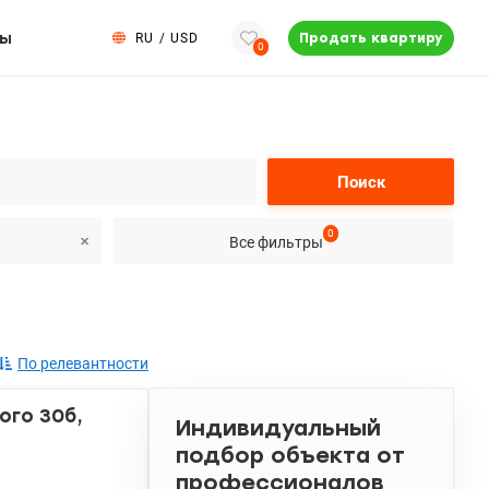
ты
RU
/
USD
Продать квартиру
0
Поиск
0
Все фильтры
По релевантности
ого 30б,
Индивидуальный
подбор объекта от
профессионалов