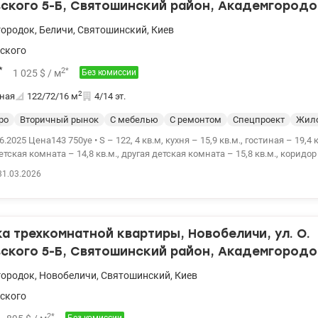
тура: супермаркеты, ярмарка, почта, транспорт Рядом бомбоубежище (в
ского 5-Б, Святошинский район, Академгородо
на просмотр — уверены, квартира Вам понравится! www.valion.ua /1138
городок
,
Беличи
,
Святошинский
,
Киев
ского
*
2
*
1 025
$
/ м
Без комиссии
2
ная
122/72/16
м
4/14 эт.
ро
Вторичный рынок
С мебелью
С ремонтом
Спецпроект
Жило
.2025 Цена143 750уе • S – 122, 4 кв.м, кухня – 15,9 кв.м., гостиная – 19,4 
детская комната – 14,8 кв.м., другая детская комната – 15,8 кв.м., коридор 
,1 кв.м. и 5,5 кв.м., три застекленных балкона • 4/14 - этажного кирпичног
31.03.2026
тоянии. Мебель и техника (см. фотографии) остаются в квартире. • Дом 
сива, рядом ТЦ (Фора, Спорт-Лайф, кинотеатр), сады, две школы, совре
б, супермаркеты. • Рядом лес, сквер с детской площадкой, купальные о
. • Удобная транспортная развязка, до метро Академгородок 15 мин. ход
 трехкомнатной квартиры, Новобеличи, ул. О.
9-44-43 Оливия.valion.ua/1121297
ского 5-Б, Святошинский район, Академгородо
городок
,
Новобеличи
,
Святошинский
,
Киев
ского
2
*