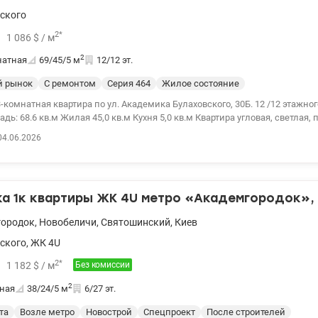
ского
2
*
1 086
$
/ м
2
натная
69/45/5
м
12/12 эт.
й рынок
С ремонтом
Cерия 464
Жилое состояние
-комнатная квартира по ул. Академика Булаховского, 30Б. 12 /12 этажно
илая 45,0 кв.м Кухня 5,0 кв.м Квартира угловая, светлая, просторная с
Комнаты раздельные, санузел в хорошем состоянии. Тихий зеленый рай
04.06.2026
анспортная развязка. До метро
док 10 мин городским транспортом. документам больше 3-х лет. Рассма
 Цена: 74 900 у.е. тел. 0975004360 Ольга valion.ua/1149257
а 1к квартиры ЖК 4U метро «Академгородок»,
городок
,
Новобеличи
,
Святошинский
,
Киев
ского
,
ЖК 4U
2
*
1 182
$
/ м
Без комиссии
2
ная
38/24/5
м
6/27 эт.
та
Возле метро
Новострой
Спецпроект
После строителей