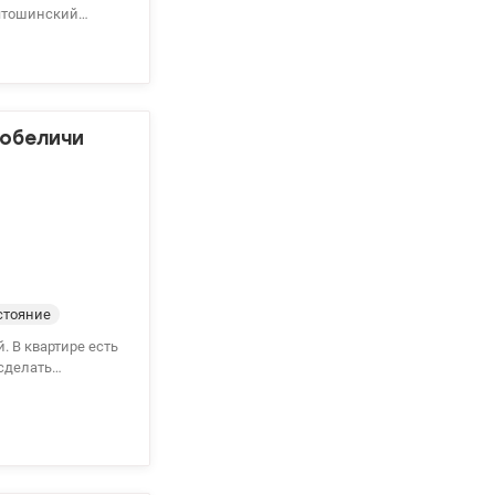
в.м., •15/17
лкона. Два
ире. •Дом
две школы,
вобеличи
стояние
. В квартире есть
 сделать
е, аккуратная,
всей квартире
метро
ьшой торговый
097189