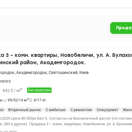
ондиционеры (установлены в 2-х комнатах), бойлер, шкафы купе в 3-х комн
елевизоры. Холодильник, стиральная машина – по договоренности. 044 
146944
Прода
 3 – комн. квартиры, Новобеличи, ул. А. Булахо
инский район, Академгородок.
городок
,
Академгородок
,
Святошинский
,
Киев
ского
2
*
842
$
/ м
Без комиссии
2
ты
95/52/14
м
4/17 эт.
ро
Вторичный рынок
С мебелью
С ремонтом
Спецпроект
Жило
,2025 Цена 80 000уе Без %. Согласны на безналичный расчет (по постан
, 280 и другие). Продажа 3 – комн. квартиры, Новобеличи, ул. А. Булаховс
й район, Академгородок. • S – 95,4 кв.м, кухня – 13,5 кв.м. с выходом 