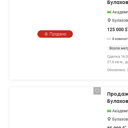
инфраструк
Булахов
Приглашаем 
берег.
Академ
Булахов
125 000
$
Продано
4 комнат
Возле мет
Сделка 16.06
21,6 кв.м., 
санузла – 4
Обновлено: 
в жилом сос
центре мас
фитнесс клу
доступности
Продажа
тел: 067 40
Булахов
Академ
Булахов
*