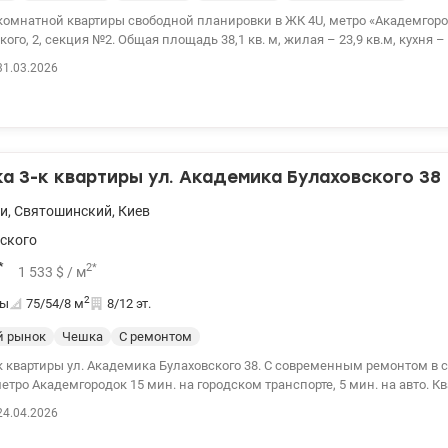
комнатной квартиры свободной планировки в ЖК 4U, метро «Академгоро
площадь 38,1 кв. м, жилая – 23,9 кв.м, кухня – 4,5 кв.м, этаж
двор на лесопарковую зону Новобелицкого массива. Квартира оборудована
31.03.2026
стиковыми окнами с двухкамерными стеклопакетами, счетчиками вод
льной ватой, с собственной
 аварийным дизель-генератором, консьерж-сервисом, системами пожар
нфраструктурой: школы, детские сады,
ты, рестораны и магазины, в пешей доступности парк развлечений и ТРЦ
одок» 10 минут пешком, рядом с домом есть остановки общественного т
 3-к квартиры ул. Академика Булаховского 38
ем просмотр в удобное для Вас время. Цена 47 000 у.е тел. 0667633149
lion.ua/1122551
и
,
Святошинский
,
Киев
ского
*
2
*
1 533
$
/ м
2
ты
75/54/8
м
8/12 эт.
й рынок
Чешка
С ремонтом
ы ул. Академика Булаховского 38. С современным ремонтом в спальном районе
метро Академгородок 15 мин. на городском транспорте, 5 мин. на авто. 
ля семьи с детьми, расположена подальше от городской суеты, рядом о
24.04.2026
ие объекты, во дворе детский сад, рядом школа, лес, озеро, магазины. В квартире
я встроенная техника (машина для мытья посуды, духовка, газовая пове