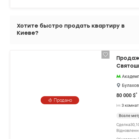
вытяжка), к
коридоре, т
valion.ua/1
Хотите быстро продать квартиру в
Киеве?
Продажа
Святош
Академ
Булахов
*
80 000
$
Продано
3 комна
Возле мет
Сделка30,10
Відновлення
Святошински