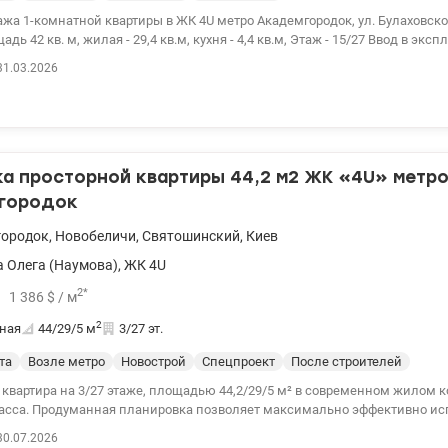
док 10-15 минут пешком. Большой опыт помощи при покупке квартир п
ой квартиры в ЖК 4U метро Академгородок, ул. Булаховского, 2, секция №2.
енным программам, безналичный расчет 1) Госмолодежь, Еоселя (Е-осел
. м, жилая - 29,4 кв.м, кухня - 4,4 кв.м, Этаж - 15/27 Ввод в эксплуатацию во
ние, Сертификат 2) Жилье для ВПЛ и военных (постановление 280 и др.) 
ртале 2025 года Панорамный вид на Новобеличи Квартира в монолитно-
ии. Звоните. Записывайтесь на просмотр. Александр Зайцев 0990100903
31.03.2026
 минеральной ватой, оборудована металлопластиковыми окнами с дв
153189
счетчиками водоснабжения и электроэнергии. В доме: - собственная котельная -
енератор - консьерж-сервис - автоматический пожарный мониторинг с
пожаротушения - видеонаблюдение. Дом находится в районе с развито
турой: школы, детские сады, супермаркеты, рестораны и магазины, мет
ом, рядом с домом есть остановки общественного транспорта. Звоните, организуем
а просторной квартиры 44,2 м2 ЖК «4U» метр
удобное для Вас время! Цена 47 000 у.е. тел. 0667633149 Катерина.valion.
городок
городок
,
Новобеличи
,
Святошинский
,
Киев
 Олега (Наумова)
,
ЖК 4U
2
*
1 386
$
/ м
2
ная
44/29/5
м
3/27 эт.
та
Возле метро
Новострой
Спецпроект
После строителей
 квартира на 3/27 этаже, площадью 44,2/29/5 м² в современном жилом 
асса. Продуманная планировка позволяет максимально эффективно ис
дратный метр: большая кухня-гостиная для семейного отдыха и отдель
30.07.2026
 уединения. Дом введен в эксплуатацию в 2025 году. Квартира передае