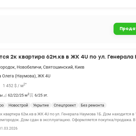
а, что позволяет реализовать собственный дизайн-проект без лишних з
Все необходимые коммуникации уже заведены. Преимущества комплек
 с охраной и видеонаблюдением 24/7 ✔ Консьерж-сервис и современная
газины и сервисы на территории ЖК ✔ Собственная кровельная котельн
Прода
й генератор обеспечивает работу лифтов, водоснабжения, отопления и
ении электроэнергии. Квартира отлично подойдет как для собственного
 в аренду. Спрос на квартиры такого формата в комплексе остается ста
0 valion.ua/1152016
ся 2к квартира 62м.кв в ЖК 4U по ул. Генерала 
городок
,
Новобеличи
,
Святошинский
,
Киев
 Олега (Наумова)
,
ЖК 4U
2
*
1 452
$
/ м
2
ты
62/22/25
м
6/25 эт.
ро
Новострой
Укрытие
Спецпроект
Без ремонта
к квартира 62м.кв в ЖК 4U по ул. Генерала Наумова 1Б. Дом находится в
городок. Дом сдан в эксплуатацию. Оформляется покупка/продажа. В квартире
31.03.2026
ла с гребенкой на