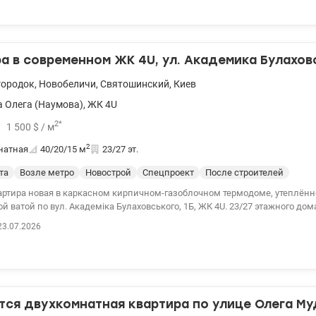
lion.ua/1117535
а в современном ЖК 4U, ул. Академика Булаховс
городок
,
Новобеличи
,
Святошинский
,
Киев
 Олега (Наумова)
,
ЖК 4U
2
*
1 500
$
/ м
2
натная
40/20/15
м
23/27 эт.
та
Возле метро
Новострой
Спецпроект
После строителей
артира новая в каркасном кирпичном-газоблочном термодоме, утеплён
 ватой по вул. Академіка Булаховського, 1Б, ЖК 4U. 23/27 этажного дом
се службы работают с 01.09.2022г. Квартира выходит на фасадную часть
23.07.2026
и хвойный лес, окна во внутренний двор с детскими площадками и всей
урой, а не на заднюю сторону дома, которая выходит на промзону и час
ланировка (можно планировать как нравиться, в квартире нет несущих с
инуты автомобиль или транспорт и 7 минут пешком, 15 минут пешком Лавіна
-80 valion.ua/1097168
ся двухкомнатная квартира по улице Олега Му