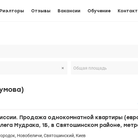
Риэлторы
Отзывы
Вакансии
Обучение
Контак
умова)
миссии. Продажа однокомнатной квартиры (евр
лега Мудрака, 1Б, в Святошинском районе, метр
городок
городок
,
Новобеличи
,
Святошинский
,
Киев