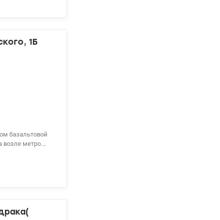
кого, 1Б
ном базальтовой
а возле метро.
 дома и смотрит
 жизненной
тный сектор.
тен!), близость
 Молл. Тел.
драка(