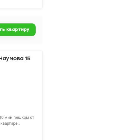
атрат на
са: ✔ Закрытая
 входная группа
ая ✔
ть квартиру
 интернета даже
 проживания, так
бильно высоким.
Наумова 1Б
 10 мин пешком от