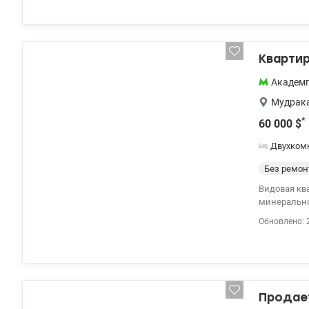
3 контура; 4) разводку отопления, установлены батареи; 5) разводку точек водоснабжения. Тел.(044)
200-10-80 va
Квартир
Академ
Мудрака
*
60 000
$
Двухком
Без ремон
Видовая кв
минеральной
Дом сдан, в
Обновлено: 
на г.Киев 
инфраструкт
Свободная п
метро - 2 м
(044) 200-10
Продает