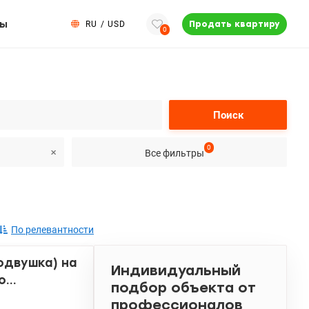
ты
RU
/
USD
Продать квартиру
0
Поиск
0
Все фильтры
По релевантности
одвушка) на
Индивидуальный
о
подбор объекта от
профессионалов