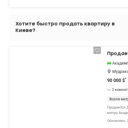
застройщик
демонтаж. 
территория
✔ Кафе, ма
Хотите быстро продать квартиру в
Общедомово
Киеве?
при отключ
и для сдачи
044 200 10 8
Продает
Академ
Мудрака
*
90 000
$
2 комна
Возле мет
Продается 2
метро Академ
сделано: 1) перегородки (отдельные полноценные комнаты и большая кухня, санузел и отдельная
Обновлено: 
гардеробная); 2) оштукатурены стены; 3) сделана стяжка пола и разводка теплого по