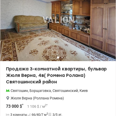
Продажа 3-комнатной квартиры, бульвар
Жюля Верна, 4в( Ромена Ролана)
Святошинский район
Святошин
,
Борщаговка
,
Святошинский
,
Киев
Жюля Верна (Роллана Ромена)
*
2
*
73 000
$
1 106
$
/ м
2
3 комнаты
66/40/7
м
3/5 эт.