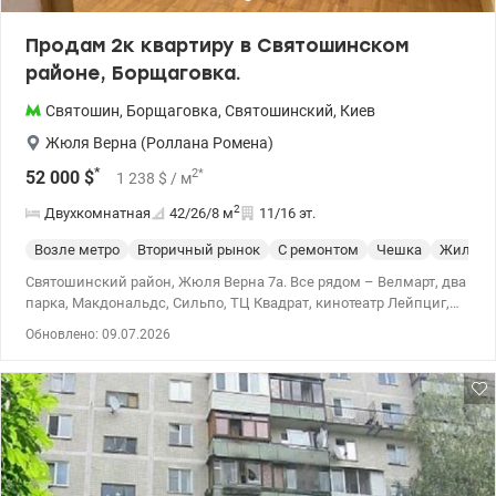
заказан. Возможен аргументированный торг. Рассмотрим все
предложения. Цена 73 000 у.е. 0991932390 Юлия
Продам 2к квартиру в Святошинском
valion.ua/1153089
районе, Борщаговка.
Святошин
,
Борщаговка
,
Святошинский
,
Киев
Жюля Верна (Роллана Ромена)
*
2
*
52 000
$
1 238
$
/ м
2
Двухкомнатная
42/26/8
м
11/16 эт.
Возле метро
Вторичный рынок
С ремонтом
Чешка
Жилое с
Святошинский район, Жюля Верна 7а. Все рядом – Велмарт, два
парка, Макдональдс, Сильпо, ТЦ Квадрат, кинотеатр Лейпциг,
рыночек Колибрис, скоростной трамвай, на маршрутке до метро
Обновлено: 09.07.2026
10 минут, до вокзала 20 минут. Множество школ, садов, банки,
салоны, спортзалы, магазины. Рассмотрим безналичные и
ваучеры, постановления, ипотеку, другие программы без
ограничения по году строительства. Квартира под ремонт, с
раздельными комнатами и санузлом, квадратной 10-метровой
кухней. Средний 11\16 этаж, общая площадь 45.7м2. Есть газ.
Цена 52000у.е, 0994232408, Алена, valion.ua/1149062