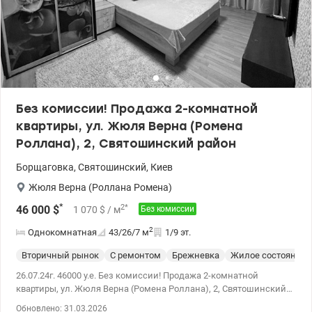
Без комиссии! Продажа 2-комнатной
квартиры, ул. Жюля Верна (Ромена
Роллана), 2, Святошинский район
Борщаговка
,
Святошинский
,
Киев
Жюля Верна (Роллана Ромена)
*
2
*
46 000
$
1 070
$
/ м
Без комиссии
2
Однокомнатная
43/26/7
м
1/9 эт.
Вторичный рынок
С ремонтом
Брежневка
Жилое состояние
26.07.24г. 46000 у.е. Без комиссии! Продажа 2-комнатной
квартиры, ул. Жюля Верна (Ромена Роллана), 2, Святошинский
район. Общая площадь 43,2м, жилая 25,5м, кухня 7м. Квартира
Обновлено: 31.03.2026