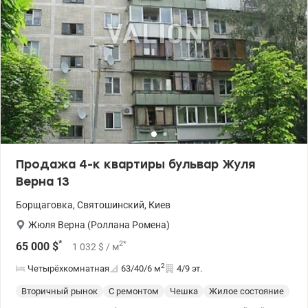
Продажа 4-к квартиры бульвар Жуля
Верна 13
Борщаговка
,
Святошинский
,
Киев
Жюля Верна (Роллана Ромена)
*
2
*
65 000
$
1 032
$
/ м
2
Четырёхкомнатная
63/40/6
м
4/9 эт.
Вторичный рынок
С ремонтом
Чешка
Жилое состояние