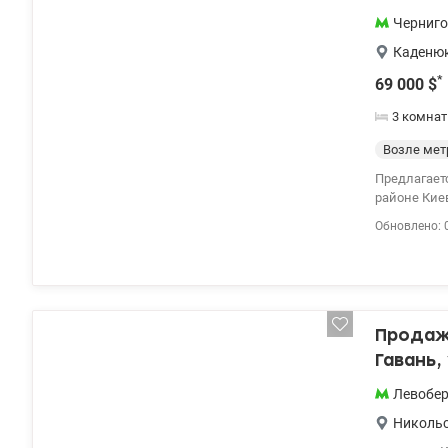
Черниго
Каденюк
*
69 000
$
3 комна
Возле мет
Предлагает
районе Киева. Хар
Функционал
Обновлено: 
магистрале
пешком до 
Инфраструк
аптеки, бан
комиссии Мо
Продаж
Гавань,
Левобе
Левобе
Никольс