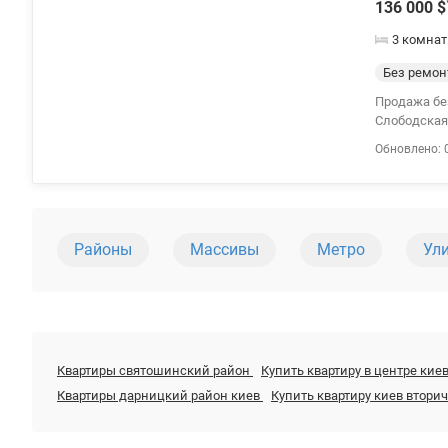
136 000
$
3 комна
Без ремон
Продажа без
Слободская
доме №13-17
Обновлено: 
сентября –
геометрией 
дополнител
• гардеробн
кирпича, у
Районы
Массивы
Метро
Ул
комфорт в 
система от
оборудован
консьерж-с
Пешком до м
микрорайон
детские сад
Квартиры святошинский район
Купить квартиру в центре кие
Сильпо), сп
Квартиры дарницкий район киев
Купить квартиру киев втори
предварите
Русановская
valion.ua/1