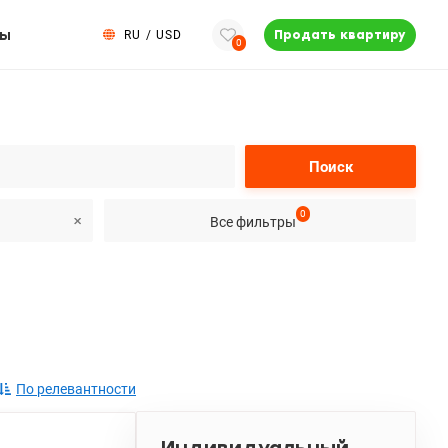
ты
RU
/
USD
Продать квартиру
0
Поиск
0
Все фильтры
По релевантности