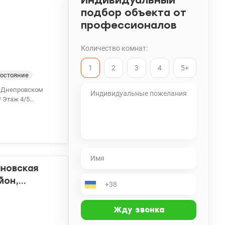
Индивидуальный
подбор объекта от
профессионалов
Количество комнат:
1
2
3
4
5+
остояние
в Днепровском
ьше от шума
рница» 10 минут
ева.
супермаркеты,
69000 у.е., без
ановская
йон,