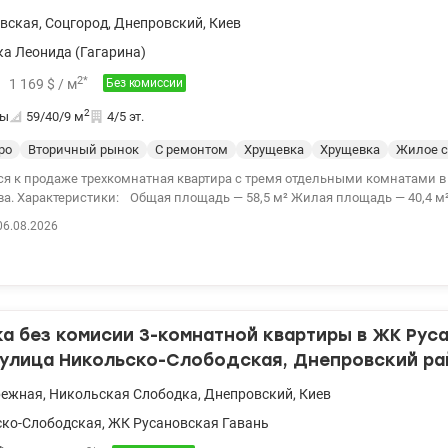
вская
,
Соцгород
,
Днепровский
,
Киев
а Леонида (Гагарина)
2
*
1 169
$
/ м
Без комиссии
2
ты
59/40/9
м
4/5 эт.
ро
Вторичный рынок
С ремонтом
Хрущевка
Хрущевка
Жилое с
ся к продаже трехкомнатная квартира с тремя отдельными комнатами 
актеристики: Общая площадь — 58,5 м² Жилая площадь — 40,4 м² Этаж 4/5
ьная планировка Дом расположен возле тихого зеленого двора, подал
06.08.2026
й. Локация: 20 минут пешком до станций метро «Черниговская» и «Да
Дарницкой площади Удобная транспортная развязка во все районы Ки
тура: В пешей доступности расположены детские сады, школы, лицеи, 
ки, кафе, спортивные клубы. Безналичный расчет рассматривается. Цена- 
б. (096) 59-43-044 Вита, valion.ua/1155072
а без комисии 3-комнатной квартиры в ЖК Рус
 улица Никольско-Слободская, Днепровский ра
режная, Левый берег
режная
,
Никольская Слободка
,
Днепровский
,
Киев
ко-Слободская
,
ЖК Русановская Гавань