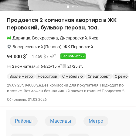
Продается 2 комнатная квартира в ЖК
Перовский, бульвар Перова, 10а,
Дарница
,
Воскресенка
,
Днепровский
,
Киев
Воскресенский (Перова)
,
ЖК Перовский
*
2
*
94 000
$
1 469
$
/ м
Без комиссии
2
2 комнатная
64/25/15
м
21/25 эт.
Возле метро
Новострой
С мебелью
Спецпроект
С ремонто
29.09.23г. 94000 у.е.Без комиссии для покупателя! Подходит по
ипотеке. Возможен безналичный расчет в гривне! Продается 2-
комнатная квартира в ЖК Перовский, бульвар Перова, 10а,
Обновлено: 31.03.2026
Днепровский район. Общая площадь 64 кв.м, площадь кухни –
25 кв.м. Квартира с качественным ремонтом и удачной
планировкой: кухня-гостиная и спальня. Квартира видовая,
расположена на 21 этаже 25 этажного дома. Квартира
Районы
Массивы
Метро
полностью меблирована и оснащена необходимой бытовой
техникой. Установлены счетчики на тепло и водоснабжение. В