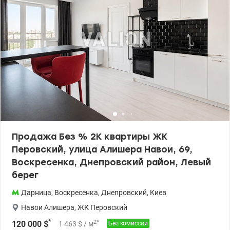
Продажа Без % 2К квартиры ЖК
Перовский, улица Алишера Навои, 69,
Воскресенка, Днепровский район, Левый
берег
Дарница
,
Воскресенка
,
Днепровский
,
Киев
Навои Алишера
,
ЖК Перовский
*
2
*
120 000
$
1 463
$
/ м
Без комиссии