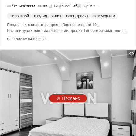
2
Четырёхкомнатная
123/68/30
м
23/25 эт.
Новострой
Студия
Элит
Спецпроект
С ремонтом
Продажа 4-к квартиры просп. Воскресенский 10а.
Индивидуальный дизайнерский проект. Генератор комплекса
обеспечивает работу лифтов, воды и теплоснабжения.
Обновлено: 04.08.2026
Установлено резервное питание в квартире, хватает до 5 часов
полноценного проживания. Особенности планировки: кухня-
студия. 044 200 10 80 valion.ua/1140476
Продано