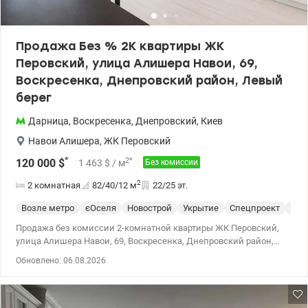
метро Дарница пешком 20 мин., остановка общественного
транспорта возле дома – на первых этажах ЖК и рядом есть все
необходимое - супермаркеты, банки, аптеки, почта, фитнес-
Продажа Без % 2К квартиры ЖК
центр, кафе и рестораны, аптеки, городская больница и т.д. –
Перовский, улица Алишера Навои, 69,
парк «Победа», прогулочные зоны, озера – школы и детские
сады в пешей доступности; детские игровые площадки .
Воскресенка, Днепровский район, Левый
Звоните (или пишите Viber/Telegram) для предварительной
берег
записи на просмотр. Без комиссии для покупателя. Цена 120
000 у.е. Марина, тел.: 063 392 35 35 valion.ua/1151199
Дарница
,
Воскресенка
,
Днепровский
,
Киев
Навои Алишера
,
ЖК Перовский
*
2
*
120 000
$
1 463
$
/ м
Без комиссии
2
2 комнатная
82/40/12
м
22/25 эт.
Возле метро
єОселя
Новострой
Укрытие
Спецпроект
С р
Продажа без комиссии 2-комнатной квартиры ЖК Перовский,
улица Алишера Навои, 69, Воскресенка, Днепровский район,
Левый берег Рассматриваем безналичный расчет,
Обновлено: 06.08.2026
госпрограммы Общая площадь – 82,4 м², жилая – 39,7 м², кухня
– 11,9 м² 22 этаж из 25 в доме 2012 года (монолитно-каркасный)
Пространство и комфорт – идеальный вариант для семьи: – 2
отдельные комнаты – кухня-гостиная – гардеробная зона –