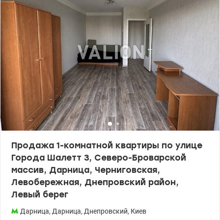
– одно из главных преимуществ. Рядом есть абсолютно вся
необходимая инфраструктура: супермаркеты, магазины, аптеки,
спортивные клубы, остановка общественного транспорта, все,
что нужно для комфортной повседневной жизни. Эта квартира
станет отличным выбором как для проживания так и под
арендный бизнес. Цена: 45000 у.е. моб: 0664863383 Татьяна.,
valion.ua/1153854
Продажа 1-комнатной квартиры по улице
Города Шалетт 3, Северо-Броварской
массив, Дарница, Черниговская,
Левобережная, Днепровский район,
Левый берег
Дарница
,
Дарница
,
Днепровский
,
Киев