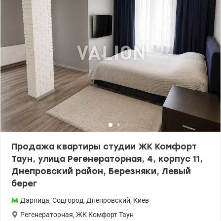
современных скоростных лифта. Аккуратный подъезд, работает
консьерж. Остекленный балкон с выходом из кухни, с которого
открывается красивый пейзаж. Инфраструктура:
Непосредственно в доме (1 этаж): кафе, продуктовый магазин,
медицинская лаборатория. Рядом: школа, детская
поликлиника, музыкальная школа. Для отдыха: оборудованная
современная спортивная площадка и великолепный
молодежный парк для прогулок. Транспортная
доступность:Удобная развязка 2 минуты пешком до остановки
общественного транспорта (трамваи, троллейбусы, автобусы).
Цена: 48500у.е. моб: 0664863383 Татьяна valion.ua/1154155
Продажа квартиры студии ЖК Комфорт
Таун, улица Регенераторная, 4, корпус 11,
Днепровский район, Березняки, Левый
берег
Дарница
,
Соцгород
,
Днепровский
,
Киев
Регенераторная
,
ЖК Комфорт Таун