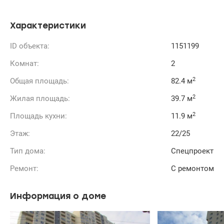
вода и отопление при отключении света.
На территории круглосуточная охрана и
видеонаблюдение, гостевой и подземный паркинг
Характеристики
(УКРЫТИЕ).
ID объекта:
1151199
Комнат:
2
2
Общая площадь:
82.4 м
2
Жилая площадь:
39.7 м
2
Площадь кухни:
11.9 м
Этаж:
22/25
Тип дома:
Спецпроект
Ремонт:
С ремонтом
Информация о доме