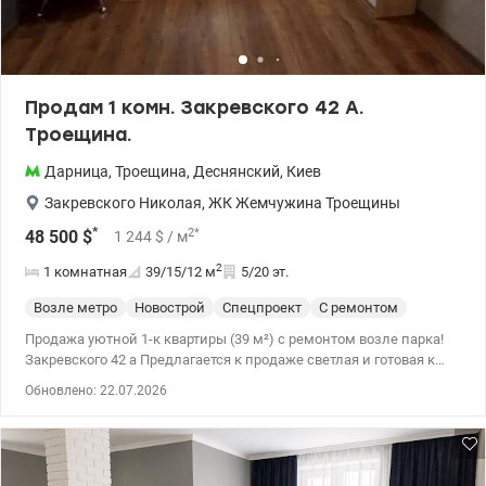
Татьяна valion.ua/1154429
Продам 1 комн. Закревского 42 А.
Троещина.
Дарница
,
Троещина
,
Деснянский
,
Киев
Закревского Николая
,
ЖК Жемчужина Троещины
*
2
*
48 500
$
1 244
$
/ м
2
1 комнатная
39/15/12
м
5/20 эт.
Возле метро
Новострой
Спецпроект
С ремонтом
Продажа уютной 1-к квартиры (39 м²) с ремонтом возле парка!
Закревского 42 а Предлагается к продаже светлая и готовая к
проживанию однокомнатная квартира. Отличный вариант как
Обновлено: 22.07.2026
для собственной жизни, так и в аренду. Основные
характеристики: Площадь: 39 кв.м. Этаж: 5-й этаж. Документы:
Право собственности более 3 лет (минимальное оформление,
без дополнительных налогов). Состояние: Полностью готова к
заселению - заходи и живи! О доме и подъезде: Два