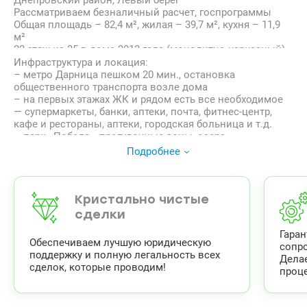
Днепровский район, Левый берег
Рассматриваем безналичный расчет, госпрограммы
Общая площадь – 82,4 м², жилая – 39,7 м², кухня – 11,9
м²
22 этаж из 25 в доме 2012 года (монолитно-каркасный)
Пространство и комфорт – идеальный вариант для
Инфраструктура и локация:
семьи:
– метро Дарница пешком 20 мин., остановка
– 2 отдельные комнаты
общественного транспорта возле дома
– кухня-гостиная
– на первых этажах ЖК и рядом есть все необходимое
– гардеробная зона
— супермаркеты, банки, аптеки, почта, фитнес-центр,
– смежный санузел с ванной
кафе и рестораны, аптеки, городская больница и т.д.
– просторный коридор и балкон
– парк «Победа», прогулочные зоны, озера
Квартира с авторским ремонтом:
– школы и детские сады в пешей доступности; детские
Подробнее
– Спальня объединена с панорамной лоджией –
игровые площадки
идеальное место для рабочей зоны или лаунж-
.
пространства.
Звоните (или пишите Viber/Telegram) для
– Детская комната разделена на зоны: для обучения,
предварительной записи на просмотр.
Кристально чистые
творчества и активных игр.
Без комиссии для покупателя.
сделки
– Кухня-гостиная со всей необходимой техникой –
Цена 120 000 у.е.
встроенный холодильник, посудомойка, варочная
Гара
Марина, тел.: 063 392 35 35
Обеспечиваем лучшую юридическую
поверхность с вытяжкой, духовой шкаф. Зона отдыха с
сопр
valion.ua/1151199
поддержку и полную легальность всех
диваном, телевизором и кондиционером.
Дела
сделок, которые проводим!
– Отдельная гардеробная зона со встроенной
проце
стиральной машиной.
ОСББ. Установленный генератор – работают лифты,