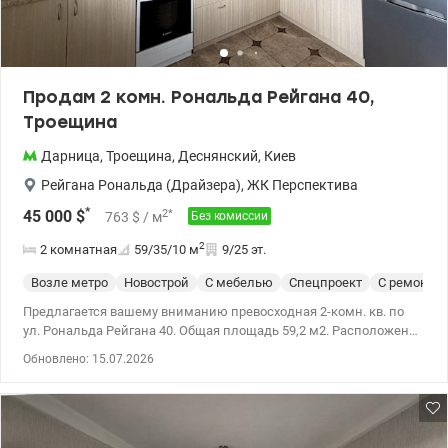
лаборатории; супермаркеты, а также широкий спектр сервисов,
таких как салоны красоты, кафе, рестораны, химчистки и
многое другое. Приглашаю на просмотр – это пространство
стоит увидеть и лично ощутить все преимущества! Цена 90 000
у.е. Марина, тел.: 063 392 35 35 Valion.ua/1154022
Продам 2 комн. Рональда Рейгана 40,
Троещина
Дарница
,
Троещина
,
Деснянский
,
Киев
Рейгана Рональда (Драйзера)
,
ЖК Перспектива
*
2
*
45 000
$
763
$
/ м
Без комиссии
2
2 комнатная
59/35/10
м
9/25 эт.
Возле метро
Новострой
С мебелью
Спецпроект
С ремонто
Предлагается вашему вниманию превосходная 2-комн. кв. по
ул. Рональда Рейгана 40. Общая площадь 59,2 м2. Расположена
квартира на 9/25. Квартира полностью готова к проживанию.
Обновлено: 15.07.2026
Выполнен качественный современный ремонт. Две спальни,
что создает комфорт, как для молодой семьи, так и для семьи с
ребенком. В квартире остается вся мебель и бытовая техника,
поэтому новым владельцам не придется тратить время и
средства на обустройство. В доме есть лифт, консьерж. Локация