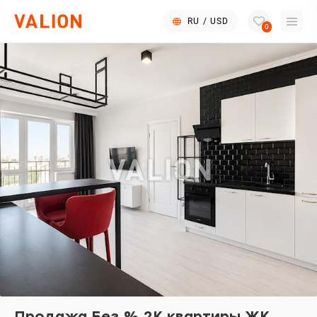
RU
/
USD
0
Продажа Без % 2К квартиры ЖК