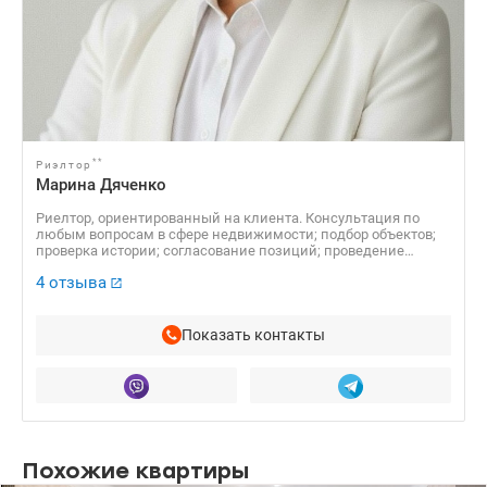
**
Риэлтор
Марина Дяченко
Риелтор, ориентированный на клиента. Консультация по
любым вопросам в сфере недвижимости; подбор объектов;
проверка истории; согласование позиций; проведение
переговоров и поиск компромиссных решений.
4 отзыва
Сопровождаю сделку от первого просмотра к ключам в руках
– прозрачно, спокойно и с фокусом на ваши интересы.
Показать контакты
Похожие квартиры