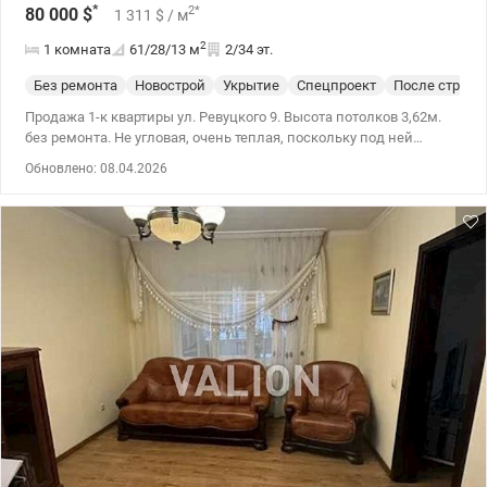
*
2
*
80 000
$
1 311
$
/ м
2
1 комната
61/28/13
м
2/34 эт.
Без ремонта
Новострой
Укрытие
Спецпроект
После строит
Продажа 1-к квартиры ул. Ревуцкого 9. Высота потолков 3,62м.
без ремонта. Не угловая, очень теплая, поскольку под ней
находится еще один этаж и подземная парковка. Планировка
Обновлено: 08.04.2026
квартиры удобна и функциональна. За счет высоты потолка
комнаты выглядят очень объемными. Дом имеет свою
территорию с детской и спортивной площадкой. Есть
подземный паркинг на минус первом и втором уровнях. В доме
при отключениях света работает генератор на теплоснабжение,
централизованную воду и интернет. Локация удобна для
проживания. Рядом школа, детский сад, магазины и вся
необходимая инфраструктура. 044 200 10 80 valion.ua/1145693