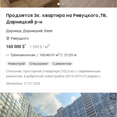
Продается 3к. квартира на Ревуцкого,7В,
Дарницкий р-н
Дарница
,
Дарницкий
,
Киев
Ревуцкого
*
2
*
160 000
$
1 553
$
/ м
2
Трёхкомнатная
103/40/31
м
21/25 эт.
Новострой
Спецпроект
С ремонтом
Стильная, просторная 3-квартира (102,6 м) с современным
ремонтом, в добротной новостройке (2014-2015 гг) рядом с
метро. Развитая инфраструктура: сады; школы; супермаркеты
Обновлено: 27.07.2026
Сильпо, Novus, АТБ, New Way 5 минут ходьбы; в доме есть
магазин и аптека, 10 минут езды River Moll, Auchan, рядом озеро,
парк. 3 мин. пешком до остановок автобусов, которые довезут,
довезут до Харькова за 15 мин. В квартире есть вся необходимая
техника, а именно: - 3 кондиционера - стиральная машина -
бойлер - посудомойка - телевизоры - вытяжка - микроволновка -
духовка - варочная панель На тепло счетчик, квартира зимой