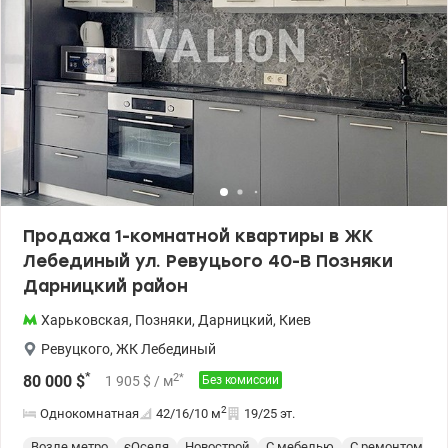
Цена 78 500 у.е. Марина 0505077158 valion.ua /1151734
Продажа 1-комнатной квартиры в ЖК
Лебединый ул. Ревуцього 40-В Позняки
Дарницкий район
Харьковская
,
Позняки
,
Дарницкий
,
Киев
Ревуцкого
,
ЖК Лебединый
*
2
*
80 000
$
1 905
$
/ м
Без комиссии
2
Однокомнатная
42/16/10
м
19/25 эт.
Возле метро
єОселя
Новострой
С мебелью
С ремонтом
У