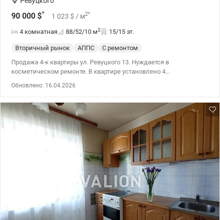
Ревуцкого
*
2
*
90 000
$
1 023
$
/ м
2
4 комнатная
88/52/10
м
15/15 эт.
Вторичный рынок
АППС
С ремонтом
Продажа 4-к квартиры ул. Ревуцкого 13. Нуждается в
косметическом ремонте. В квартире установлено 4
кондиционера. Лоджия с видом на озеро Солнечное. Есть
Обновлено: 16.04.2026
бойлер. Кухня со всей техникой – плитка, вытяжка,
холодильник. Во дворе дома детская площадка, футбольное
поле и школа. Квартира перепланирована, планировка комнат
раздельная. Раздельный санузел. 044 200 10 80
valion.ua/1113276