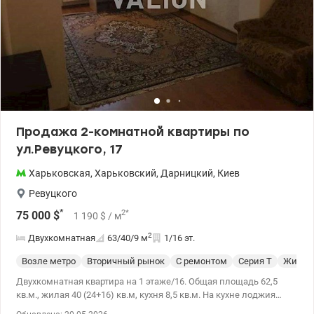
Продажа 2-комнатной квартиры по
ул.Ревуцкого, 17
Харьковская
,
Харьковский
,
Дарницкий
,
Киев
Ревуцкого
*
2
*
75 000
$
1 190
$
/ м
2
Двухкомнатная
63/40/9
м
1/16 эт.
Возле метро
Вторичный рынок
С ремонтом
Серия Т
Жилое 
Двухкомнатная квартира на 1 этаже/16. Общая площадь 62,5
кв.м., жилая 40 (24+16) кв.м, кухня 8,5 кв.м. На кухне лоджия
(есть два подвала под балконами.) Развитая инфраструктура: до