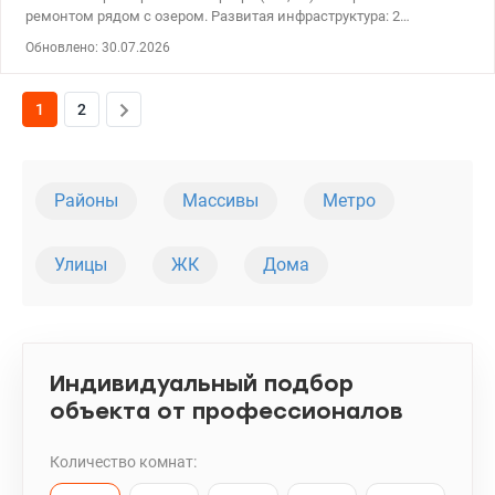
ремонтом рядом с озером. Развитая инфраструктура: 2
паркоместа возле дома; детский сад; школы; супермаркеты
Обновлено: 30.07.2026
Сильпо, Novus, АТБ, ТЦ New Way в 5 минутах ходьбы; в доме есть
магазин, 10 минут езды ТЦ River Mall, Auchan, парк. 3 мин.
пешком до остановок автобусов, которые довезут в м.
1
2
Харьковская за 15 мин.
Районы
Массивы
Метро
Улицы
ЖК
Дома
Индивидуальный подбор
объекта от профессионалов
Количество комнат: