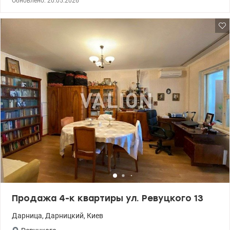
Обновлено: 20.05.2026
метро «Харьковская»-12 минут, озеро Солнечное, три школы, три
д/сада. У дома магазин АТБ, Новус. Хорошее транспортное
сообщение (автобус, трамваи, маршрутки). т.044 200 10 80
Valion.ua/1128477
Продажа 4-к квартиры ул. Ревуцкого 13
Дарница
,
Дарницкий
,
Киев