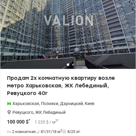
очень теплая, дополнительно утепленная. Тел.(044) 200-10-80
valion.ua/1088981
Продам 2х комнатную квартиру возле
метро Харьковская, ЖК Лебединый,
Ревуцкого 40г
Харьковская
,
Позняки
,
Дарницкий
,
Киев
Ревуцкого
,
ЖК Лебединый
*
2
*
100 000
$
1 235
$
/ м
2
2 комнатная
81/31/18
м
8/25 эт.