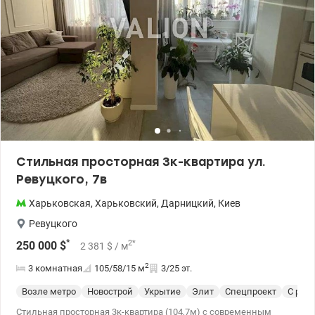
Стильная просторная 3к-квартира ул.
Ревуцкого, 7в
Харьковская
,
Харьковский
,
Дарницкий
,
Киев
Ревуцкого
*
2
*
250 000
$
2 381
$
/ м
2
3 комнатная
105/58/15
м
3/25 эт.
Возле метро
Новострой
Укрытие
Элит
Спецпроект
С рем
Стильная просторная 3к-квартира (104,7м) с современным