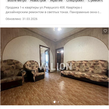
Возле метро
Новострой
Укрытие
Спецпроект
С ремонтом
Продажа 1-к квартиры ул.Ревуцкого 40б. Квартира с
дизайнерским ремонтом в светлых тонах. Панорамные окна с
плотными шторами. Просторная гостиная с большим диваном и
Обновлено: 31.03.2026
ТВ-зоной. Выделенная спальня с большой кроватью,
декоративным освещением и рабочим местом. Гардеробная,
оОтдельная зона стирально-сушильной техники. Кухня со
встроенной техникой, качественным освещением и
мраморными акцентами. 044 200 10 80 valion.ua/1142371