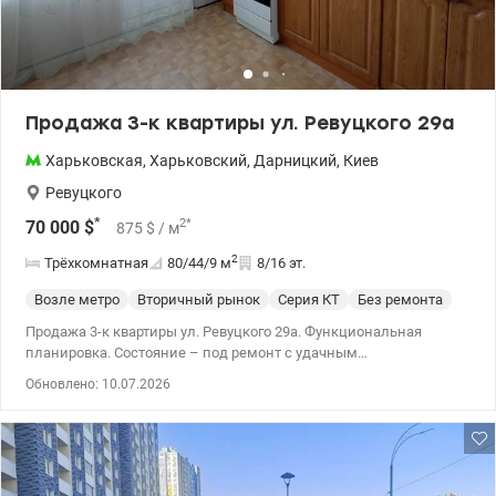
Продажа 3-к квартиры ул. Ревуцкого 29а
Харьковская
,
Харьковский
,
Дарницкий
,
Киев
Ревуцкого
*
2
*
70 000
$
875
$
/ м
2
Трёхкомнатная
80/44/9
м
8/16 эт.
Возле метро
Вторичный рынок
Серия КТ
Без ремонта
Продажа 3-к квартиры ул. Ревуцкого 29а. Функциональная
планировка. Состояние – под ремонт с удачным
расположением комнат, просторным холлом и большими
Обновлено: 10.07.2026
тремя лоджиями. Аккуратная входная группа. Чистое парадное,
новые лифты. Развитая инфраструктура – ​​рядом супермаркеты,
кафе, спортивные залы, магазины, рестораны, лечебные
заведения, салоны красоты, школы, детские сады, парки,
скверы. В пешей доступности озера и пляжи. Удобная