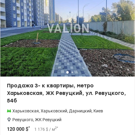
транспортная развязка, остановка транспорта рядом с домом.
Метро Харьковская в пешей доступности (7 минут). 044 200 10 80
valion.ua/1103966
Продажа 3- к квартиры, метро
Харьковская, ЖК Ревуцкий, ул. Ревуцкого,
54б
Харьковская
,
Харьковский
,
Дарницкий
,
Киев
Ревуцкого
,
ЖК Ревуцкий
*
2
*
120 000
$
1 176
$
/ м