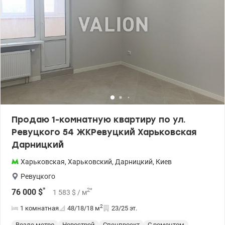
Продаю 1-комнатную квартиру по ул.
Ревуцкого 54 ЖКРевуцкий Харьковская
Дарницкий
Харьковская
,
Харьковский
,
Дарницкий
,
Киев
Ревуцкого
*
2
*
76 000
$
1 583
$
/ м
2
1 комнатная
48/18/18
м
23/25 эт.
Возле метро
Новострой
Спецпроект
С ремонтом