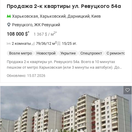
Продажа 2-к квартиры ул. Ревуцкого 54а
Харьковская
,
Харьковский
,
Дарницкий
,
Киев
Ревуцкого
,
ЖК Ревуцкий
*
2
*
108 000
$
1 367
$
/ м
2
2 комнаты
79/36/12
м
15/25 эт.
Возле метро
Новострой
Укрытие
Спецпроект
С ремонтом
Продажа 2-к квартиры ул. Ревуцкого 54а. Всего в 10 минутах
пешком от метро Харьковская (или 3 минуты на автобусе). Дом
имеет автономность при блекауте. Планировка очень удобна и
Обновлено: 15.07.2026
функциональна: две большие раздельные комнаты, просторная
квадратная кухня и большой квадратный коридор. В квартире
установлено 3 кондиционера — в каждой комнате и на кухне.
Большим преимуществом являются две большие лоджии (с
выходом из кухни и комнаты). 044 200 10 80 valion.ua/1149927