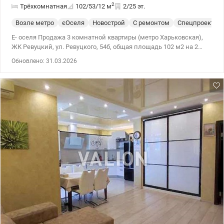
2
Трёхкомнатная
102/53/12
м
2/25 эт.
Возле метро
єОселя
Новострой
С ремонтом
Спецпроект
Е- оселя Продажа 3 комнатной квартиры (метро Харьковская),
ЖК Ревуцкий, ул. Ревуцкого, 54б, общая площадь 102 м2 на 2
этаже 25 этажного дома. комнаты: 18 м2, 17,5 м2 + лоджия, 17,9
Обновлено: 31.03.2026
м2 + туалет кухня 11,7 м2+ лоджия санузлы: 4 м2 и 1,9 м2
коридор 17 м2 Дом 2021 года панель утеплена минеральной
ватой, вентилируемый фасад, позволяет сохранить тепло стен
зимой и защитить их от нагрева летом. Метро Харьковская в
пешей доступности. 044 200 10 80 valion.ua/1101732