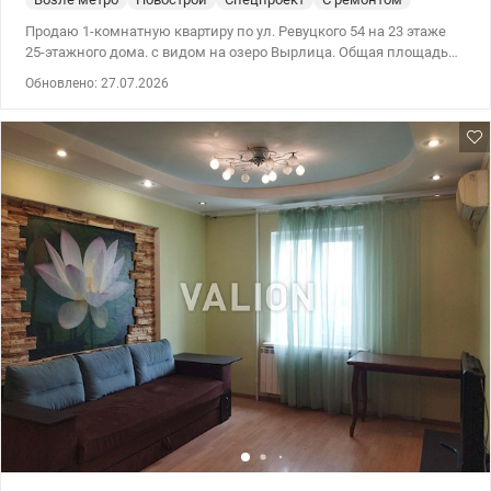
Продаю 1-комнатную квартиру по ул. Ревуцкого 54 на 23 этаже
25-этажного дома. с видом на озеро Вырлица. Общая площадь
48,11 кв. м., жилая площадь –17,70 кв.м, площадь кухны –17,58
Обновлено: 27.07.2026
кв.м. В доме собственная газовая котельная, установлен
генератор, благодаря чему автономно работает лифт, есть вода,
отопление. В квартире есть счетчики воды, тепла и
электроэнергии, стиральная машина без мебели. Право
собственности больше 3-х лет, никто не прописан, никто не
проживает. Рассматриваем государственные программы. Цена
76000у.е., 0976449950 Наталья, valion.ua/1154643