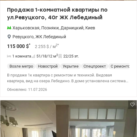
Продажа 1-комнатной квартиры по
ул.Ревуцкого, 40г ЖК Лебединый
Харьковская
,
Позняки
,
Дарницкий
,
Киев
Ревуцкого
,
ЖК Лебединый
*
2
*
115 000
$
2 255
$
/ м
2
1 комната
51/18/12
м
22/25 эт.
Возле метро
Новострой
Укрытие
Спецпроект
С ремонтом
В продаже 1к квартира с ремонтом и техникой. Видовая
квартира, вид на озера Лебедино. В доме установлена ​​система
ИБП, обеспечивающая на несколько суток работу лифта,
Обновлено: 11.07.2026
водоснабжения и отопления при выключении от города. Возле
дома необходима инфраструктура, метро Харьковская и
Позняки.