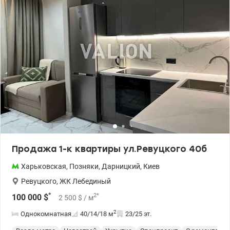
Солнечный. Наличие большой стоянки+(одно крытое
парковочное место включено стоимость квартиры). 044 200 10
80 valion.ua/1145475
Продажа 1-к квартиры ул.Ревуцкого 40б
Харьковская
,
Позняки
,
Дарницкий
,
Киев
Ревуцкого
,
ЖК Лебединый
*
2
*
100 000
$
2 500
$
/ м
2
Однокомнатная
40/14/18
м
23/25 эт.