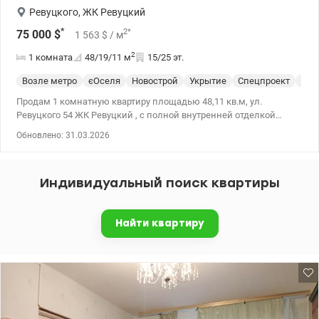
Ревуцкого
,
ЖК Ревуцкий
*
2
*
75 000
$
1 563
$
/ м
2
1 комната
48/19/11
м
15/25 эт.
Возле метро
єОселя
Новострой
Укрытие
Спецпроект
С р
Продам 1 комнатную квартиру площадью 48,11 кв.м, ул.
Ревуцкого 54 ЖК Ревуцкий , с полной внутренней отделкой
квартир (обои, сантехника, межкомнатные двери, радиаторы,
Обновлено: 31.03.2026
счетчики горячей и холодной воды, счетчик электроэнергии,
металлическая входная дверь, металлопластиковые окна с
двухкамерным стеклопакетом, развитая инфраструктура,
Индивидуальный поиск квартиры
удобная транспортная развязка. м. Харьковская. Цена 75000 у.е.
Ольга моб.0638531421, 0685971143, valion.ua/1064734
Найти квартиру