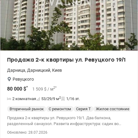
Продажа 2-к квартиры ул. Ревуцкого 19/1
Дарница
,
Дарницкий
,
Киев
Ревуцкого
*
2
*
80 000
$
1 509
$
/ м
2
2 комнатная
53/29/9
м
1/16 эт.
Вторичный рынок
С ремонтом
Серия Т
Жилое состояние
Продажа 2-к квартиры ул. Ревуцкого 19/1. Два балкона,
разделенный санаузол. Развита инфраструктура: садик во
дворе, школа, супермаркет остановка транспорта рядом, через
Обновлено: 28.07.2026
дорогу озеро Солнечное. 044 200 10 80 valion.ua/1147802