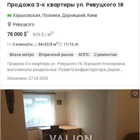
Продажа 3-к квартиры ул. Ревуцкого 18
Харьковская
,
Позняки
,
Дарницкий
,
Киев
Ревуцкого
*
2
*
78 000
$
929
$
/ м
2
3 комнаты
84/42/8
м
11/16 эт.
Возле метро
Вторичный рынок
АППС
С ремонтом
Продажа 3-к квартиры ул. Ревуцкого 18. Хорошая планировка,
все комнаты раздельные. Развита инфраструктура, рядом
супермаркеты, парк, остановка общественного транспорта, до
Обновлено: 27.04.2026
метро Харьковская 15 минут пешком, детский сад и школа во
дворе. 044 200 10 80 valion.ua/1135833