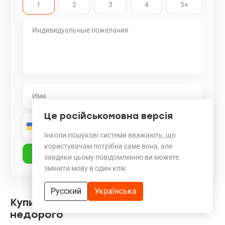
1
2
3
4
5+
Це російськомовна версія
Інколи пошукові системи вважають, що
користувачам потрібна саме вона, але
завдяки цьому повідомленню ви можете
змінити мову в один клік
Русский
Українська
Купить квартиру на Ревуцкого
недорого