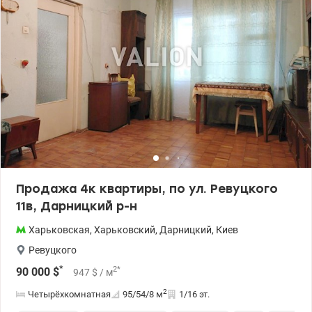
Продажа 4к квартиры, по ул. Ревуцкого
11в, Дарницкий р-н
Харьковская
,
Харьковский
,
Дарницкий
,
Киев
Ревуцкого
*
2
*
90 000
$
947
$
/ м
2
Четырёхкомнатная
95/54/8
м
1/16 эт.