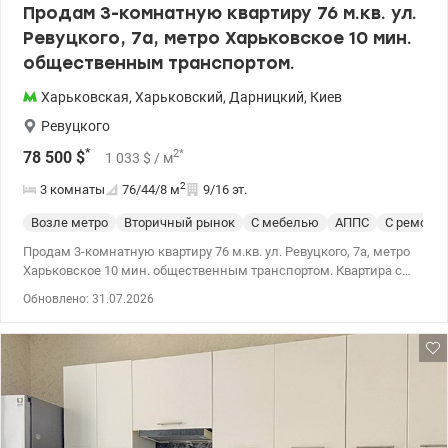
Продам 3-комнатную квартиру 76 м.кв. ул.
Ревуцкого, 7а, метро Харьковское 10 мин.
общественным транспортом.
Харьковская
,
Харьковский
,
Дарницкий
,
Киев
Ревуцкого
*
2
*
78 500
$
1 033
$
/ м
2
3 комнаты
76/44/8
м
9/16 эт.
Возле метро
Вторичный рынок
С мебелью
АППС
С ремонт
Продам 3-комнатную квартиру 76 м.кв. ул. Ревуцкого, 7а, метро
Харьковское 10 мин. общественным транспортом. Квартира с
ремонтом, на две стороны дома, не угловая. Ремонт
Обновлено: 31.07.2026
производился для себя из хороших материалов. Вся мебель и
техника остаются новым владельцам. В доме два лифта, тамбур
на две квартиры, который закрывается. Возле дома есть
отличная сказочная детская площадка, сделанная
владельцами дома собственноручно. Неподалеку находится
озеро. Удобная локация, есть вся необходимая инфраструктура,
остановка общественного транспорта. Квартира свободна и
полностью готова к проживанию. Только наличные деньги.