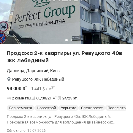
Продажа 2-к квартиры ул. Ревуцкого 40в
ЖК Лебединый
Дарница
,
Дарницкий
,
Киев
Ревуцкого
,
ЖК Лебединый
*
2
*
98 000
$
1 441
$
/ м
2
2 комнаты
68/30/21
м
24/25 эт.
Без ремонта
Новострой
Укрытие
Спецпроект
После строит
Продажа 2-к квартиры ул. Ревуцкого 40в. ЖК Лебединый.
Прекрасная возможность для воплощения дизайнерских
проектов. Панорамные окна. В ЖК есть множество магазинов,
Обновлено: 15.07.2026