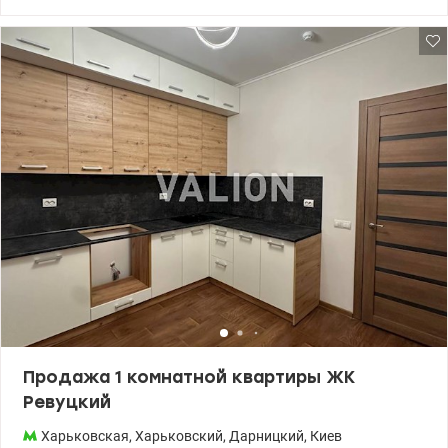
кафе, детский сад, вся сфера услуг. Также можно приобрести
амбар прямо на этаже возле квартиры и место в подземном
паркинге. Цена 98000 у.е 066 676 22 40 Елена valion.ua/1094580
Продажа 1 комнатной квартиры ЖК
Ревуцкий
Харьковская
,
Харьковский
,
Дарницкий
,
Киев