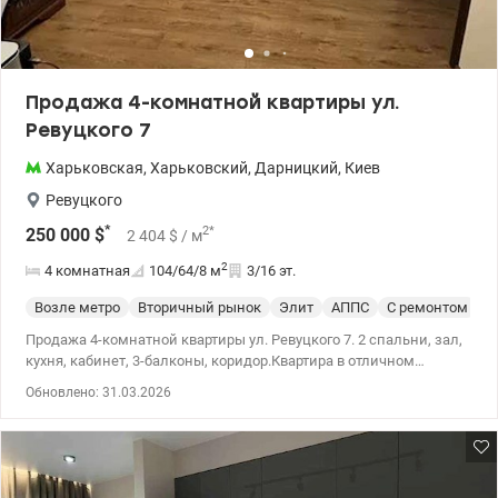
Продажа 4-комнатной квартиры ул.
Ревуцкого 7
Харьковская
,
Харьковский
,
Дарницкий
,
Киев
Ревуцкого
*
2
*
250 000
$
2 404
$
/ м
2
4 комнатная
104/64/8
м
3/16 эт.
Возле метро
Вторичный рынок
Элит
АППС
С ремонтом
Продажа 4-комнатной квартиры ул. Ревуцкого 7. 2 спальни, зал,
кухня, кабинет, 3-балконы, коридор.Квартира в отличном
состоянии. На полу утепление из фанеры и каучуковой
Обновлено: 31.03.2026
подстилки, Немецкий ламинат и итальянская плитка,
установлены межкомнатные двери из массива дерева, санузел
в итальянской плитке. Кухня из массива дерева производитель
Италия. В квартире 3-кондиционера, сигнализация, сейф+вся
техника для комфортного жилья. У дома большое озеро+пляж