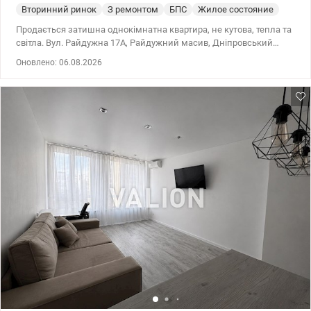
Вторинний ринок
З ремонтом
БПС
Жилое состояние
Продається затишна однокімнатна квартира, не кутова, тепла та
світла. Вул. Райдужна 17А, Райдужний масив, Дніпровський
район Метро Лівобережна, Дарниця, Чернігівська, Почайна Без
Оновлено: 06.08.2026
відсотків для покупця Розглядаємо всі форми оплати, зокрема
безготівковий розрахунок та державні програмами:
єВідновлення, Держмолодьжитло, житлові сертифікати,
постановами КМУ Nº280, Nº719, Nº214 та іншими програмами.
Характеристики квартири: Загальна площа — 33,7 м² Кухня — 8,1
м² Поверх — 16 / 16 У квартирі: Роздільний санвузол Засклений
балкон, оздоблений дерев’яною вагонкою Є кладова всередині
квартири Встановлено лічильники на гарячу та холодну воду.
Будинок доглянутий: Рік побудови — 1980 Будинок — БПС 2 ліфти
— пасажирський та вантажний Кооперативний будинок (ОСББ)
Інфраструктура: Поруч супермаркети, ТРЦ, аптеки, магазини,
авторинок, пошта, зони відпочинку та озеро з прогулянковими
зонами й спортивними майданчиками. Поряд багаторівневий
закритий паркінг. Транспорт: 20 хвилин транспортом до метро
Лівобережна 20 хвилин транспортом до метро Дарниця Поруч
нова транспортна розв’язка на Подільсько-Воскресенський міст
Недалеко зупинка міської електрички Чудовий варіант для
проживання або інвестиції під оренду. Ціна — 42 000 у.о.
Телефонуйте або пишіть у Viber / Telegram / WhatsApp: Валерій