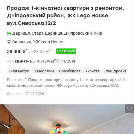
Продаж 1-кімнатної квартири з ремонтом,
Дніпровський район, ЖК Lego House,
вул.Сиваська,12/2
Дарниця
,
Стара Дарниця
,
Дніпровський
,
Київ
Сиваська
,
ЖК Lego House
*
2
*
38 000
$
927
$
/ м
Без комісії
2
1 кімнатна
41/18/9
м
11/25 эт.
Біля метро
З меблями
Новобудова
Укриття
Спецпроект
С
Без комісії. Продам простору і затишну 1-кімнатну квартиру, 41,3
кв.м., Дніпровський район ЖК Lego House вул.Сиваська,12/2,
41,3/17,9/9,4 кв.м., 11/25 поверх. Будинок 1. Квартира з якісним
Оновлено: 29.07.2026
ремонтом - робили для себе, змінились плани. Залишилось
встановити меблі на свій смак. Планування роздільне - велика і
світла кімната 17,9 кв.м., кухня з виходом на засклену лоджію.
На лоджії деревяна підлога, в кімнаті ламінат, в кухні, санвузлі і
передпокої плитка. Санвузол суміжний - встановлена вся якісна
сантехніка, бойлер. Є можливість встановити автономне
опалення - електрокотел - все підготовано. Квартира в середині