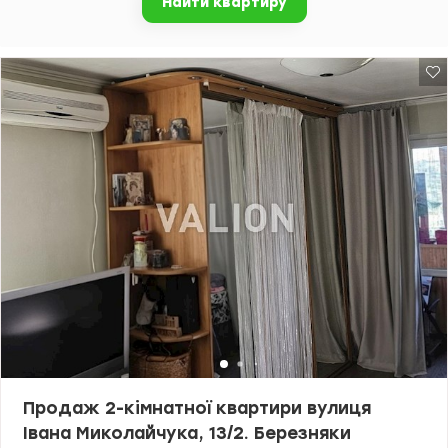
Найти квартиру
ринок. Неподалік зони для відпочинку на мальовничому
Дніпровському каналі. Чудова набережна Дніпра всього за 5-7
хвилин від будинку, із зоною для прогулянок та занять спортом
на свіжому повітрі. Ціна 48000 у.о. Марина 0505077158, valion.ua
/1154658
Продаж 2-кімнатної квартири вулиця
Івана Миколайчука, 13/2. Березняки