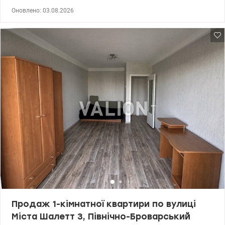
Лівобережна, Лівий берег Загальна площа квартири — 37,6 м², із
Оновлено: 03.08.2026
яких 18 м² — житлова зона та 11 м² — кухня. Квартира
розташована на 9 поверсі 9-поверхового будинку. Квартира-
студія повністю готова до проживання: кондиціонер, бойлер,
холодильник, духова шафа, варильна поверхня, витяжка,
пральна машина та телевізор, підключений інтернет. ● Зона
відпочинку з просторим двоспальним ліжком ● Відкрита лоджія
з видом на внутрішній двір ● Ванна кімната з душевою кабіною
● У передпокої містка шафа для речей Просторі паркінги та
зручні гостьові стоянки. Укриття та генератори для комфортного
проживання. Під'їзди обладнані спеціальними зонами для
зберігання колясок. Розвинена інфраструктура закритого ЖК
«місто в місті» включає: спортивні майданчики та фітнес-центр;
зелені парки та зони для прогулянок; дитячі ігрові простори;
освітні установи й дитячі садочки; аптеки та лабораторії;
супермаркети, а також широкий спектр сервісів, таких як салони
краси, кафе, ресторани, хімчистки та багато іншого. Запрошую
на перегляд - цей простір варто побачити та особисто відчути усі
переваги! Цена 90 000 у.о. Марина, тел.: 063 392 35 35
Valion.ua/1154022
Продаж 1-кімнатної квартири по вулиці
Міста Шалетт 3, Північно-Броварський