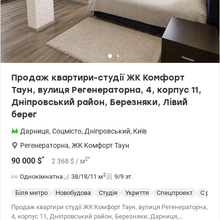
Продаж квартири-студії ЖК Комфорт
Таун, вулиця Регенераторна, 4, корпус 11,
Дніпровський район, Березняки, Лівий
берег
Дарниця
,
Соцмісто
,
Дніпровський
,
Київ
Регенераторна
,
ЖК Комфорт Таун
*
2
*
90 000
$
2 368
$
/ м
2
Однокімнатна
38/18/11
м
9/9 эт.
Біля метро
Новобудова
Студія
Укриття
Спецпроект
С рем
Продаж квартири студії ЖК Комфорт Таун, вулиця Регенераторна,
4, корпус 11, Дніпровський район, Березняки, Дарниця,