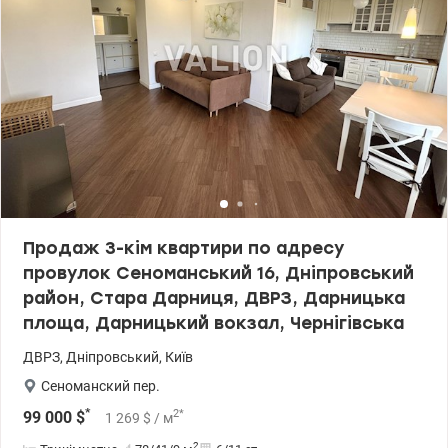
знаменитої набережної Дніпра з найкрасивішими заходами
сонця у місті. Поруч облаштовані пляжі, зони відпочинку, парки,
кафе та ресторани. Дуже зелено, тихо та безпечно. Надзвичайно
зручне транспортне сполучення: зупинка громадського
транспорту 3 хвилини, до метро Лівобережна — 30 хвилин пішки
або 10 хвилин на транспорті, до центру міста 15-20 хвилин на
авто. Документи готові до продажу. Ціна: 69000 у.о. Марина
0505077158, valion.ua /1152817 valion.ua/1152817
Продаж 3-кім квартири по адресу
провулок Сеноманський 16, Дніпровський
район, Стара Дарниця, ДВРЗ, Дарницька
площа, Дарницький вокзал, Чернігівська
ДВРЗ
,
Дніпровський
,
Київ
Сеноманский пер.
*
2
*
99 000
$
1 269
$
/ м
2