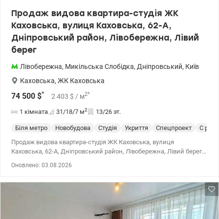
073 838 99 53 Valion.ua/1153117
Продаж видова квартира-студія ЖК
Каховська, вулиця Каховська, 62-А,
Дніпровський район, Лівобережна, Лівий
берег
Лівобережна
,
Микільська Слобідка
,
Дніпровський
,
Київ
Каховська
,
ЖК Каховська
*
2
*
74 500
$
2 403
$
/ м
2
1 кімната
31/18/7
м
13/26 эт.
Біля метро
Новобудова
Студія
Укриття
Спецпроект
С рем
Продаж видова квартира-студія ЖК Каховська, вулиця
Каховська, 62-А, Дніпровський район, Лівобережна, Лівий берег
Квартира з панорамним видом для студента, молодої пари або
Оновлено: 03.08.2026
як вигідний варіант для інвестиції. Загальна площа — 31 м²,
житлова — 18 м², кухня — 7 м². Розташована на 13 поверсі 26-ти
поверхового будинку 2020 року. Продумане планування: - більша
частина кімтани - місце для відпочинку із великим розкладним
диваном, телевізором та кондиціонером - обідня та робоча зони
(техніка вбудована в фасади: варильна поверхня, витяжка,