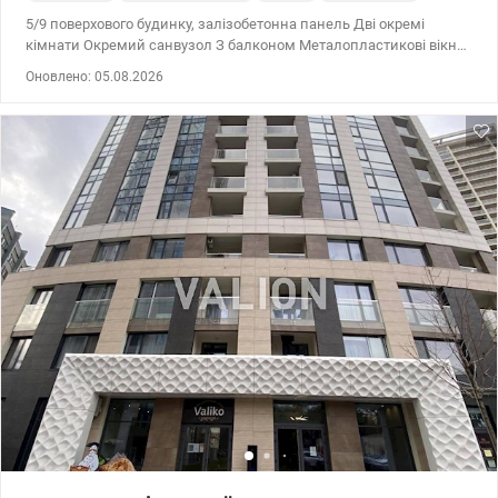
5/9 поверхового будинку, залізобетонна панель Дві окремі
кімнати Окремий санвузол З балконом Металопластикові вікна
Є газ Продам квартиру в одному з найкомфортніших районів
Оновлено: 05.08.2026
міста - Березняки (лівий берег). Квартира під ремонт — чудова
можливість реалізувати власний дизайн без переплати за
чужий ремонт. Поруч мальовниче озеро Тельбін із сучасною
набережною, облаштованим пляжем, місцями для прогулянок,
занять спортом та сімейного відпочинку, до річки Дніпро 15
хвилин пішки, де облаштований один з найкращих пляжів
міста. Зручне транспортне сполучення з правим берегом та
центром міста. Поруч зупинка громадського транспорту,
найближча станція метро Лівобережна 15 хв. транспортом, до
центру міста також 15 хв. У пішій доступності супермаркети,
магазини, школи, дитячі садки, аптеки, кафе та інші необхідні
об'єкти інфраструктури. Квартира чудово підійде як для
комфортного проживання, так і для інвестиції з подальшою
здачею в оренду. Ціна 50000 у.о. Марина 0505077158
Valion.ua/1153802