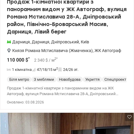
Продаж 1-кімнатної квартири з
панорамним видом у ЖК Автограф, вулиця
Романа Мстиславича 28-А, Дніпровський
район, Північно-Броварський Масив,
Дарниця, Лівий берег
Дарниця
,
Дарниця
,
Дніпровський
,
Київ
Князя Романа Мстиславича (Жмаченка)
,
ЖК Автограф
*
2
*
110 000
$
2 340
$
/ м
2
1 кімнатна
47/18/15
м
24/26 эт.
Біля метро
З меблями
Новобудова
Укриття
Спецпроект
С
Продаж 1-кімнатної квартири з панорамним видом на ЖК
Автограф, вулиця Романа Мстиславича 28-А, Дніпровський
район, Північно-Броварський Масив, Дарниця, Лівий берег
Оновлено: 03.08.2026
Розглядаємо безготівковий розрахунок. Загальна площа – 47 м²,
житлова – 17,5 м², кухня – 12,8 м². Квартира розташована на 24
поверсі 26-ти поверхового монолітно-каркасного будинку з
керамічної цегли. Сучасний ЖК комфорт-класу 2016-2020 років. з
елегантною архітектурою та лаконічним екстер'єром. Квартира
повністю укомплектована меблями та технікою «під ключ».