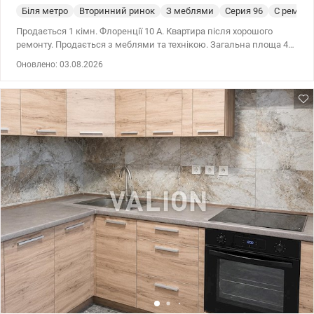
Біля метро
Вторинний ринок
З меблями
Cерия 96
С ремон
Продається 1 кімн. Флоренції 10 А. Квартира після хорошого
ремонту. Продається з меблями та технікою. Загальна площа 40
м2, 15м2 житлова кухня 8м2. Квартира знаходиться на 6/9.
Оновлено: 03.08.2026
Балкони засклені. Поруч Русанівський канал. Дуже гарне місце
для життя. Усє поруч: Новус, АТБ, школа, д/садок, медустанови,
спортивні та дитячі майданчики, секції. Ціна: 61500 у.о моб:
0664863383 Тетяна. valion.ua/1153369