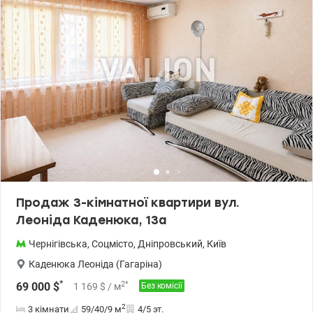
групи, консьєрж-сервіс, відеоспостереження та охорона 24/7.
Підземні та гостьові паркінги, укриття. Пішки до м. Лівобережна
– 10 хв. До центру Києва – 15 хвилин на авто. На території ЖК та
в мікрорайоні розвинута інфраструктура — салони краси,
медичні заклади, аптеки, школи, дитячі садки, відділення
банків, ресторани та кав’ярні на будь-який смак, супермаркети
(Новус, АТБ, Сільпо), спорткомплекси, фітнес-клуб, МВЦ, Яхт-
клуб, ТРЦ Комод. Дзвоніть (або пишіть Viber/Telegram) для
попереднього запису на перегляд та переконайтесь самі, що це
найкраща пропозиція в ЖК Русанівська Гавань. Перепоступку
сплачуємо. Ціна 136 000 у.о. Марина, тел.: 063 392 35 35
valion.ua/1155074
Продаж 3-кімнатної квартири вул.
Леоніда Каденюка, 13а
Чернігівська
,
Соцмісто
,
Дніпровський
,
Київ
Каденюка Леоніда (Гагаріна)
*
2
*
69 000
$
1 169
$
/ м
Без комісії
2
3 кімнати
59/40/9
м
4/5 эт.