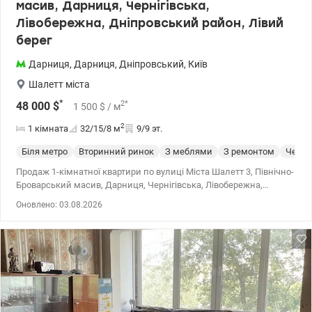
масив, Дарниця, Чернігівська,
Лівобережна, Дніпровський район, Лівий
берег
Дарниця
,
Дарниця
,
Дніпровський
,
Київ
Шалетт міста
*
2
*
48 000
$
1 500
$
/ м
2
1 кімната
32/15/8
м
9/9 эт.
Біля метро
Вторинний ринок
З меблями
З ремонтом
Чешк
Продаж 1-кімнатної квартири по вулиці Міста Шалетт 3, Північно-
Броварський масив, Дарниця, Чернігівська, Лівобережна,
Дніпровський район, Лівий берег Розглядаємо безготівковий
Оновлено: 03.08.2026
розрахунок, держпрограми Загальна площа — 32 м², житлова —
15 м², кухня — 8 м². Розташована на 9 поверсі із 9-ти. Житловий
стан – кухня та простора вітальня з еркером, окремий санвузол
та передпокій. Є всі необхідні меблі та техніка для проживання,
встановлена ​​пральна машина. Вікна балкона замінені на
металопластикові. Під будинком сосновий сквер для
прогулянок та за 5 хвилин ходьби парк Перемога. Також поряд
озера, прогулянкові набережні, зони відпочинку, велосипедні та