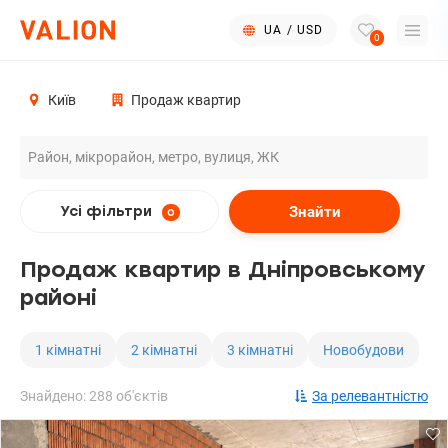
UA
/
USD
0
Київ
Продаж квартир
Знайти
Усі фільтри
0
Продаж квартир в Дніпровському
районі
1 кімнатні
2 кімнатні
3 кімнатні
Новобудови
Знайдено: 288 об'єктів
За релевантністю