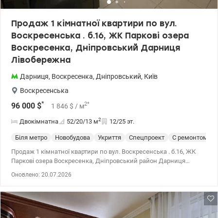
Продаж 1 кімнатної квартири по вул.
Воскресенська . б.16, ЖК Паркові озера
Воскресенка, Дніпровський Дарниця
Лівобережна
Дарниця
,
Воскресенка
,
Дніпровський
,
Київ
Воскресенська
*
2
*
96 000
$
1 846
$
/ м
2
Двокімнатна
52/20/13
м
12/25 эт.
Біля метро
Новобудова
Укриття
Спецпроект
С ремонтом
Продаж 1 кімнатної квартири по вул. Воскресенська . б.16, ЖК
Паркові озера Воскресенка, Дніпровський район Дарниця
Лівобережна на 12 поверсі 25 поверхового будинку. Загальна
Оновлено: 20.07.2026
площа 52кв.м., житлова площа 20кв.м., площа кухні 13кв.м.
Квартира з якісним сучасним ремонтом, повністю готова до
проживання. Продумане планування забезпечує максимум
простору та комфорту. Велика кухня стане улюбленим місцем
для сімейних вечерь і теплих зустрічей із друзями. Переваги