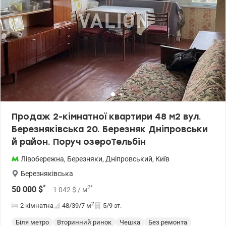
бігові доріжки, дитячі та спортивні майданчики. Підійде для сім'ї,
студентів чи як вигідний варіант для інвестиції. Поблизу
супермаркети, ринок, поліклініка, дитячі садки, школи, гімназії,
ліцеї, аптеки, банки та салони краси. До м. Дарниця — 15
хв.пішки. До м. Лівобережна та м. Чернігівська – 10 хв на
громадському транспорті. Будинок панельний — чешка.
Централізоване опалення та газ. Під’їзди чисті й
відремонтовані, обладнані новими ліфтами. У дворі достатньо
місць для паркування. Дзвоніть (або пишіть Viber/Telegram) для
попереднього запису на перегляд. Ціна 48 000 у.о. Марина, тел.:
063 392 35 35 valion.ua/1153810
Продаж 2-кімнатної квартири 48 м2 вул.
Березняківська 20. Березняк Дніпровськи
й район. Поруч озероТельбін
Лівобережна
,
Березняки
,
Дніпровський
,
Київ
Березняківська
*
2
*
50 000
$
1 042
$
/ м
2
2 кімнатна
48/39/7
м
5/9 эт.
Біля метро
Вторинний ринок
Чешка
Без ремонта