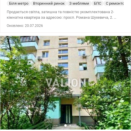
Біля метро
Вторинний ринок
З меблями
БПС
С ремонтом
Продається світла, затишна та повністю укомплектована 2-
кімнатна квартира за адресою: просп. Романа Шухевича, 2. ​
Загальна площа: 45,3 кв.м — кожен метр використано
Оновлено: 20.07.2026
раціонально. ​Роздільні кімнати: простора вітальня (16 кв.м) та
затишна спальня (10 кв.м) — ідеально для комфортного
приватного життя. ​Простора кухонна зона: 8 кв.м — поміститься
все необхідне для сімейних вечерь. ​Висота стелі: 2,55 м. ​Супер-
бонус — великий засклений балкон: має виходи одночасно з
кухні та зі спальні! Це мега-зручно та функціонально. ​ ​
Абсолютно готовий стан: Свіжий капітальний ремонт. Повністю
замінено всю електрику (встановлено сучасний внутрішній
пакетник/автомати у квартирі) та сантехніку. Стоять нові
лічильники на воду. ​Все залишається: Меблі та вся побутова
техніка переходять новому власнику. Можна заселятися в день
угоди або одразу здавати в оренду й отримувати пасивний дохід!
​Комфортний 2-й поверх: Ідеально для родин з візочками, літніх
людей або тих, хто не любить залежати від ліфтів. В будинку є
два ліфти (пасажирський та великий вантажний). ​Вікна
виходять у тихий, зелений двір. ​ Чудова транспортна розв'язка,
велика кількість маршрутів у різні кінці міста. До станції метро
Лівобережна, Дарниця, Почайна — всього 15 хвилин на
громадському транспорті. ​Інфраструктура «під рукою»: Прямо за