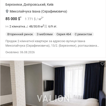
Березняки
,
Дніпровський
,
Київ
Миколайчука Івана (Серафимовича)
*
2
*
85 000
$
1 771
$
/ м
2
2 кімнатна
48/30/8
м
6/9 эт.
Вторинний ринок
З меблями
Cерия 464
С ремонтом
Продаж 2-кімнатної квартири за адресою вулиця Івана
Миколайчука (Серафимовича), 13/2. (Березняки), розташована
на 6 поверсі 9 поверхового будинку. 48/30/8. У квартирі зроблено
Оновлено: 06.08.2026
дизайнерський ремонт, повністю готова до заселення без
додаткових вкладень. Квартира продається з меблями та
технікою. Газ, зовнішнє утеплення стін, кондиціонер, бойлер,
фільтр води. Прекрасне місце розташування. Ціна 95 000 у.о. Інна
0979501565, valion.ua/1154630