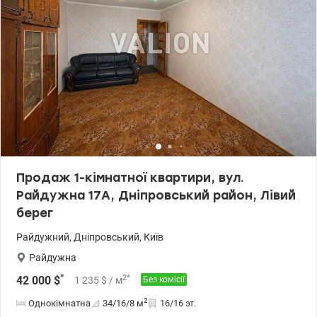
будинку, дуже тепла. Будинок 2019 року - три ліфти, консьєрж,
відеонагляд, автономне опалення - власна котельня. Є
генератор - під час відключень світла працюють ліфти, є вода,
тепло. Укриття в будинку. На першому поверсі є приватний
дитячий садок, супермаркет. Облаштовано пандус. Розвинена
інфраструктура району - школи, садочки, супермаркети,
відділення банків, пошти, дитячі і спортивні майданчики - все
поруч. Зручна транспортна розв'язка - поруч трамвайна лінія,
транспорт в різні райони міста, приміська електричка.
Документам більше 3 років. Оформлення мінімальне. Без
комісії. Ціна: 38000 у.о. 0950075762 Тетяна, valion.ua/1153143
Продаж 1-кімнатної квартири, вул.
Райдужна 17А, Дніпровський район, Лівий
берег
Райдужний
,
Дніпровський
,
Київ
Райдужна
*
2
*
42 000
$
1 235
$
/ м
Без комісії
2
Однокімнатна
34/16/8
м
16/16 эт.