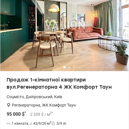
передпокій, засклений та утеплений балкон Будинок
обладнаний пасажирським і вантажним ліфтами. Під’їзд
охайний та доглянутий. У дворі затишно та тихо. Для прогулянок
та відпочинку є великий парк, озеро, ліс. Район з гарно
розвиненою інфраструктурою. Поряд магазини, супермаркети,
кафе, державна поліклініка, школи, садочки, дитячі майданчики
та зупинки транспорту. Зупинки транспорту біля будинку:
Дарницький вокзал – 5 хв, м. Чернігівська –10 хв, Дарницька
площа – 10 хвилин на авто. Запрошую на перегляд - цей простір
варто побачити та особисто відчути усі переваги! Ціна 58 000 у.о.
Марина, тел.: 063 392 35 35 valion.ua/1153167
Продаж 1-кімнатної квартири
вул.Регенераторна 4 ЖК Комфорт Таун
Соцмісто
,
Дніпровський
,
Київ
Регенераторна
,
ЖК Комфорт Таун
*
2
*
95 000
$
2 209
$
/ м
2
1 кімната
43/9/26
м
3/9 эт.