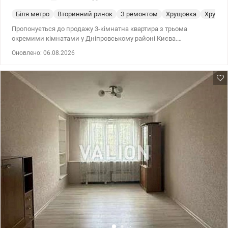
Біля метро
Вторинний ринок
З ремонтом
Хрущовка
Хрущев
Пропонується до продажу 3-кімнатна квартира з трьома
окремими кімнатами у Дніпровському районі Києва.
Характеристики: Загальна площа — 58,5 м² Житлова площа —
Оновлено: 06.08.2026
40,4 м² Поверх 4/5 Функціональне планування Будинок
розташований у тихому зеленому дворі, подалі від шуму
магістралей. Локація: 20 хвилин пішки до станцій метро
«Чернігівська» та «Дарниця» 10 хвилин пішки до Дарницької
площі . Зручна транспортна розв’язка в усі райони Києва.
Інфраструктура: У пішій доступності розташовані дитячі садки,
школи, ліцеї, супермаркети, аптеки, банки, кафе, спортивні
клуби. Безготівковий розрахунок розглядається. Ціна- 69000 у.о.
без комісії Моб. (096) 59-43-044 Віта, valion.ua/1155072