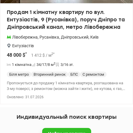
Продам 1 кімнатну квартиру по вул.
Ентузіастів, 9 (Русанівка), поруч Дніпро та
Дніпровський канал, метро Лівобережна
Лівобережна
,
Русанівка
,
Дніпровський
,
Київ
Ентузіастів
*
2
*
48 000
$
1 412
$
/ м
2
1 кімнатна
34/17/8
м
3/16 эт.
Біля метро
Вторинний ринок
БПС
С ремонтом
Пропонується до продажу 1 кімнатна квартира, розташована на
3-му поверсі, з ремонтом (можна зайти і жити), не кутова, є газ,
дуже тепла взимку. Великий бонус — вихід на засклений балкон
Оновлено: 31.07.2026
прямо з кухні, що надзвичайно зручно у побуті. Локація та
інфраструктура: чудове транспортне сполучення - станція метро
Лівобережна — 25-30 хвилин пішки мальовничим районом або
Индивидуальный поиск квартиры
всього 7-10 хвилин на громадському транспорті, зупинка
громадського транспорту. Поруч є все необхідне: супермаркети,
затишні кав'ярні, аптеки, школи, дитячі садки та майданчики,