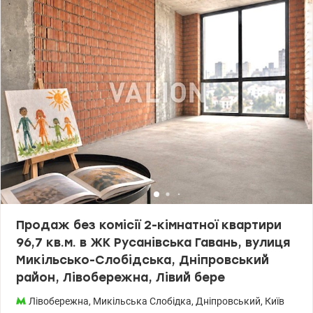
«Чернігівська» та «Дарниця» 10 хвилин пішки до Дарницької
площі . Зручна транспортна розв’язка в усі райони Києва.
Інфраструктура: У пішій доступності розташовані дитячі садки,
школи, ліцеї, супермаркети, аптеки, банки, кафе, спортивні
клуби. Безготівковий розрахунок розглядається. Ціна- 69000 у.о.
без комісії Моб. (096) 59-43-044 Віта, valion.ua/1155072
Продаж без комісії 2-кімнатної квартири
96,7 кв.м. в ЖК Русанівська Гавань, вулиця
Микільсько-Слобідська, Дніпровський
район, Лівобережна, Лівий бере
Лівобережна
,
Микільська Слобідка
,
Дніпровський
,
Київ