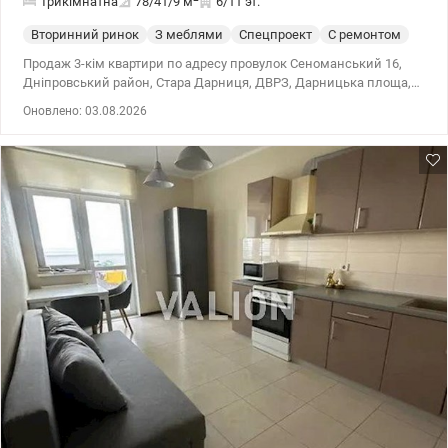
Трикімнатна
78/41/9
м
6/11 эт.
Вторинний ринок
З меблями
Спецпроект
С ремонтом
Продаж 3-кім квартири по адресу провулок Сеноманський 16,
Дніпровський район, Стара Дарниця, ДВРЗ, Дарницька площа,
Дарницький вокзал, Чернігівська Розглядаємо безготівковий
Оновлено: 03.08.2026
розрахунок, держпрограми Загальна площа – 77,7м2, житлова –
41,1м2, кухня-вітальня – 8,5+17,1м2. Квартира розташована на 6
поверсі 11 поверхового цегляного будинку (стіни 50 см), 2003
року. Євроремонт, замінено всю електрику та сантехніка.
Встановлено лічильники на електрику та воду. Є тепла підлога у
вітальні. — дві окремі кімнати, всі необхідні меблі та
кондиціонери - кухня-вітальня з вбудованою технікою, велика
засклена лоджія - суміжний санвузол з душем (є бойлер) —
простора передпокій, гардеробні зони Чистий відремонтований
під'їзд, домофон, ліфт працює без перебоїв. У дворі затишно та
тихо. Для прогулянок та відпочинку є великий парк, озеро, ліс.
Район із добре розвиненою інфраструктурою. Поруч магазини,
супермаркети, кафе, державна поліклініка, школи, сади, дитячі
майданчики та зупинки транспорту. Зупинка транспорту біля
будинку: Дарницький вокзал – 5 хв, до м. Чернігівська – 10 хв,
Дарницька площа – 10 хвилин на авто. Запрошую на перегляд –
цю квартиру варто побачити та особисто відчути всі переваги!
Ціна 99 000 у.о. Марина, тел.: 063 392 35 35 valion.ua/1152644