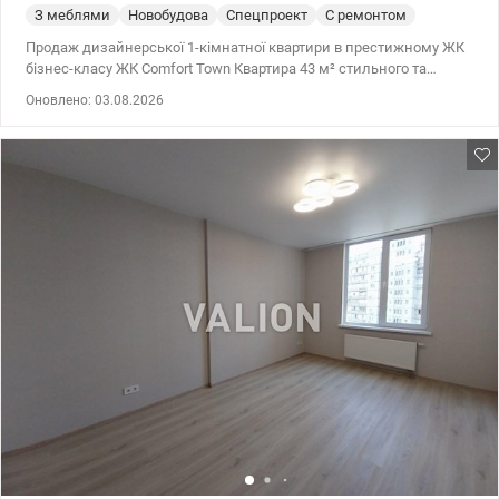
З меблями
Новобудова
Спецпроект
С ремонтом
Продаж дизайнерської 1-кімнатної квартири в престижному ЖК
бізнес-класу ЖК Comfort Town Квартира 43 м² стильного та
продуманого простору на 3-му поверсі. ▫️ Простора кухня-вітальня
Оновлено: 03.08.2026
26 м² зі стильною обідньою зоною ▫️ Повністю вбудована техніка:
посудомийна машина, духовка з грилем, мікрохвильова піч,
індукційна поверхня та холодильник ▫️ Великий диван із
повноцінним спальним місцем ▫️ Світла окрема спальня з
двоповерховим ліжком ▫️ Окреме робоче місце для комфортної
роботи або навчання ▫️ Окрема гардеробна кімната та велике
дзеркало в коридорі ▫️ Меблі виготовлені під замовлення з
преміальних матеріалів ▫️ Тепла підлога Комплекс із закритою
територією, охороною, відеонаглядом та сучасною
інфраструктурою. Для комфорту мешканців: • місткі паркінги та
гостьові стоянки • укриття та генератори • колясочні зони у
під’їздах На території ЖК — справжнє «місто в місті»: спортивні
локації та фітнес-центр паркові та прогулянкові зони дитячі
майданчики та садочки навчальні заклади аптеки та
лабораторії кафе, ресторани, салони краси, хімчистка та
супермаркети Метро «Лівобережна» — 10 хвилин До центру —
близько 10 хвилин на авто. Ціна 9000 у.о. моб. 063 734 98 34
Дмитро Valion.ua/1153145