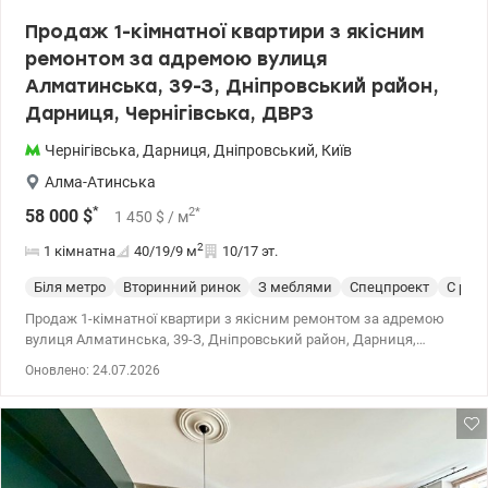
Продаж 1-кімнатної квартири з якісним
ремонтом за адремою вулиця
Алматинська, 39-З, Дніпровський район,
Дарниця, Чернігівська, ДВРЗ
Чернігівська
,
Дарниця
,
Дніпровський
,
Київ
Алма-Атинська
*
2
*
58 000
$
1 450
$
/ м
2
1 кімнатна
40/19/9
м
10/17 эт.
Біля метро
Вторинний ринок
З меблями
Спецпроект
С рем
Продаж 1-кімнатної квартири з якісним ремонтом за адремою
вулиця Алматинська, 39-З, Дніпровський район, Дарниця,
Чернігівська, ДВРЗ Розглядаємо безготівковий розрахунок,
Оновлено: 24.07.2026
держпрограми Загальна площа — 40 м², житлова — 18.5 м², кухня
— 8.5 м². Квартира розташована на 10 поверсі із 16-ти у
цегляному будинок 2009 року. Квартира з новим ремонтом -
чудовий варіант як для себе, так і під орендний бізнес: — окрема
кімната, необхідні меблі та кондиціонер — кухня із вбудованою
технікою — суміжний санвузол з ванною (є бойлер) — просторий