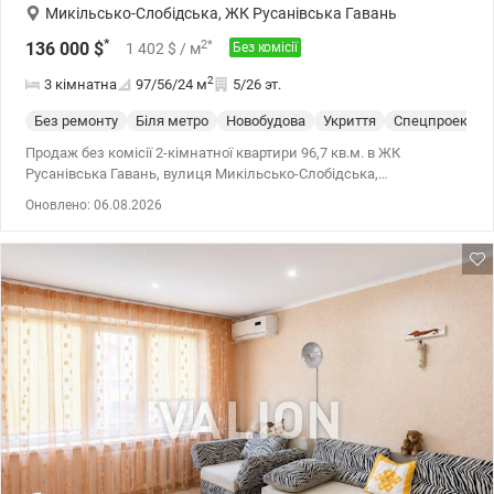
Микільсько-Слобідська
,
ЖК Русанівська Гавань
*
2
*
136 000
$
1 402
$
/ м
Без комісії
2
3 кімнатна
97/56/24
м
5/26 эт.
Без ремонту
Біля метро
Новобудова
Укриття
Спецпроект
Продаж без комісії 2-кімнатної квартири 96,7 кв.м. в ЖК
Русанівська Гавань, вулиця Микільсько-Слобідська,
Дніпровський район, Лівобережна, Лівий берег Комфортний 5
Оновлено: 06.08.2026
поверх із 26. Секція 2 у будинку №13-17 монолітно-каркасної
технології будівництва. Дата введення: серпень 2026 (з 1 вересня
– початок ремонтних робіт). Квартира має двостороннє
планування з правильною геометрією простору 96.7/55.6/24 м2:
• кухня-вітальня, з якої можна зробити додаткову кімнат • дві
окремі спальні кімнати • два санвузли по обидві сторони
квартири • гардеробна та просторий передпокій Один з кращих
будинків Ковальської: • стіни з керамічної цегли, утеплений
фасад, повністю панорамні вікна • нові швидкісні ліфти,
генератори – комфорт у будь-який час • прямий вихід із будинку
до 2-рівневого підземного паркінгу • автономна система
опалення у комплексі ЖК КОМФОРТ+ класу на березі Дніпра із
відкритою набережною та обладнаними зонами для
відпочинку, прогулянок, спорту. Закрита територія, затишні вхідні