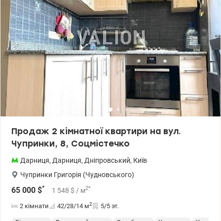
Продаж 2 кімнатної квартири на вул.
Чупринки, 8, Соцмістечко
Дарниця
,
Дарниця
,
Дніпровський
,
Київ
Чупринки Григорія (Чудновського)
*
2
*
65 000
$
1 548
$
/ м
2
2 кімнати
42/28/14
м
5/5 эт.