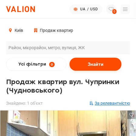
UA
/
USD
0
Київ
Продаж квартир
Знайти
Усі фільтри
0
Продаж квартир вул. Чупринки
(Чудновського)
Знайдено: 1 об'єкт
За релевантністю