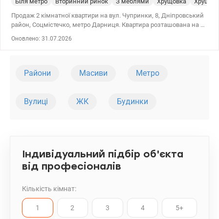
Біля метро
Вторинний ринок
З меблями
Хрущовка
Хрущев
Продаж 2 кімнатної квартири на вул. Чупринки, 8, Дніпровський
район, Соцмістечко, метро Дарниця. Квартира розташована на 5-
му поверсі п'яти поверхового цегляного будинку. У квартирі
Оновлено: 31.07.2026
загальною площею 42 м2 зроблено перепланування – велика
кухня-вітальня, спальня та вбиральня. Капітальний ремонт 2014
року із заміною електропроводки та труб. Нова побутова техніка
та меблі. Засклений балкон обшитий деревом. Розвинена
Райони
Масиви
Метро
інфраструктура – школи, дитячі садки, ТЦ, супермаркети, ринок.
044 200 10 80 Valion.ua/1082299
Вулиці
ЖК
Будинки
Індивідуальний підбір об'єкта
від професіоналів
Кількість кімнат:
1
2
3
4
5+