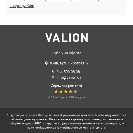
квартиру Київ
Публічна оферта
Київ, вул. Пирогова, 2
044 503 08 08
info@valion.ua
Середній рейтинг
4.89 із 5 зірок. 199 відгуків
* Відповідно до вимог Закону України «Про рекламу» ціни всіх об'єктів нерухомості на
сайті виводяться у гривнях. Ціна, зазначена в даному оголошенні, розрахована за
офіційним курсом НБУ та округлена. Ціна, вказана в іноземній валюті, є опцією для
зручності користувачів українського сегменту інтернету.