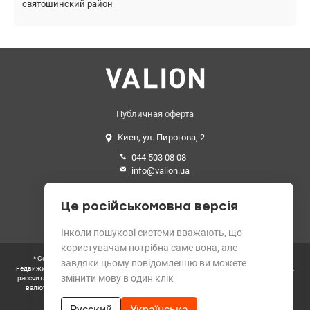
святошинский район
Публичная оферта
Киев, ул. Пирогова, 2
044 503 08 08
info@valion.ua
Средний рейтинг
Це російськомовна версія
4.89 из 5 звезд. 199 отзывов
Інколи пошукові системи вважають, що
користувачам потрібна саме вона, але
* Согласно требованиям Закона Украины «О рекламе» цены всех объектов
завдяки цьому повідомленню ви можете
недвижимости на сайте выводятся в гривнах. Цена, указанная в данном объявлении,
змінити мову в один клік
рассчитана по официальному курсу НБУ и округлена. Цена, указанная в иностранной
валюте, является опцией для удобства пользователей не украинского сегмента
интернета.
Русский
Українська