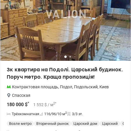
3к квартира на Подолі. Царський будинок.
Поруч метро. Краща пропозиція!
Контрактовая площадь
,
Подол
,
Подольский
,
Киев
Спасская
*
2
*
180 000
$
1 552
$
/ м
2
Трёхкомнатная
116/96/10
м
3/3 эт.
Возле метро
Вторичный рынок
Царский дом
Царский
С р