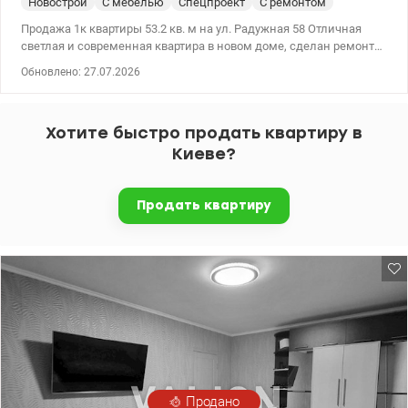
Новострой
С мебелью
Спецпроект
С ремонтом
Продажа 1к квартиры 53.2 кв. м на ул. Радужная 58 Отличная
светлая и современная квартира в новом доме, сделан ремонт
дизайнерский, с очень красивым видом на озеро. Ремонт вся
Обновлено: 27.07.2026
новая техника , мебель, сантехника вся Grohe, немецкая ванна,
биде, инсталляция, боллер с сухим теном на 80л. смарт
телевизоры и смарт инвентарный кондиционер, интернет
Хотите быстро продать квартиру в
стекловолокно, счетчик на отопление и в доме своя котельня
будет всегда отопление это важно! 044 200 10 80
Киеве?
valion.ua/1120195
Продать квартиру
Продано