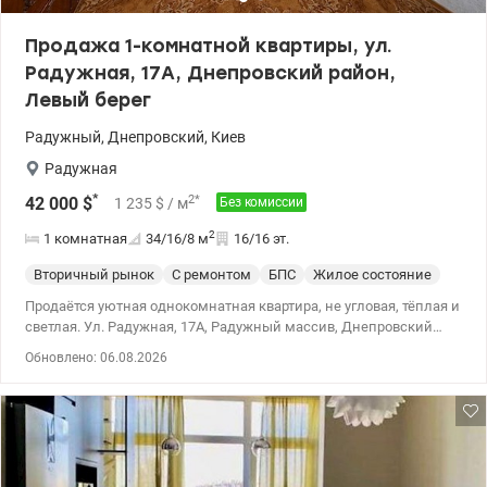
электрички Отличный вариант как для собственного
проживания, так и для инвестиции под сдачу в аренду. Цена —
Продажа 1-комнатной квартиры, ул.
42 000 у.е. Звоните или пишите в Viber / Telegram / WhatsApp
Радужная, 17А, Днепровский район,
Валерий 073 838 99 53 Valion.ua/1153117
Левый берег
Радужный
,
Днепровский
,
Киев
Радужная
*
2
*
42 000
$
1 235
$
/ м
Без комиссии
2
1 комнатная
34/16/8
м
16/16 эт.
Вторичный рынок
С ремонтом
БПС
Жилое состояние
Продаётся уютная однокомнатная квартира, не угловая, тёплая и
светлая. Ул. Радужная, 17А, Радужный массив, Днепровский
район Метро Левобережная, Дарница, Черниговская, Почайна
Обновлено: 06.08.2026
Без комиссии для покупателя. Рассматриваем все формы
оплаты, в том числе безналичный расчёт и государственные
программы: єВідновлення, Держмолодьжитло, жилищные
сертификаты, постановлениями КМУ №280, №719, №214 и
другими государственными программами. Характеристики
квартиры: Общая площадь — 33,7 м² Кухня — 8,1 м² Этаж — 16 /