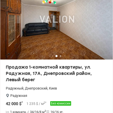
Продажа 1-комнатной квартиры, ул.
Радужная, 17А, Днепровский район,
Левый берег
Радужный
,
Днепровский
,
Киев
Радужная
*
2
*
42 000
$
1 235
$
/ м
Без комиссии
2
1 комната
34/16/8
м
16/16 эт.