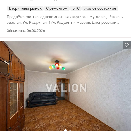
Вторичный рынок
С ремонтом
БПС
Жилое состояние
Продаётся уютная однокомнатная квартира, не угловая, тёплая и
светлая. Ул. Радужная, 17А, Радужный массив, Днепровский
район Метро Левобережная, Дарница, Черниговская, Почайна
Обновлено: 06.08.2026
Без комиссии для покупателя. Рассматриваем все формы
оплаты, в том числе безналичный расчёт и государственные
программы: єВідновлення, Держмолодьжитло, жилищные
сертификаты, постановлениями КМУ №280, №719, №214 и
другими государственными программами. Характеристики
квартиры: Общая площадь — 33,7 м² Кухня — 8,1 м² Этаж — 16 /
16 В квартире: Раздельный санузел Застеклённый балкон,
отделанный деревянной вагонкой Есть кладовая внутри
квартиры Установлены счётчики горячей и холодной воды Дом
ухоженный: Год постройки — 1980 Тип дома — БПС 2 лифта —
пассажирский и грузовой Кооперативный дом (ОСББ)
Инфраструктура: Рядом супермаркеты, ТРЦ, аптеки, магазины,
авторынок, почта, зоны отдыха и озеро с прогулочными
аллеями и спортивными площадками. Рядом расположен
многоуровневый закрытый паркинг. Транспорт: 20 минут на
транспорте до метро Левобережная 20 минут на транспорте до
метро Дарница Рядом новая транспортная развязка на
Подольско-Воскресенский мост Недалеко остановка городской