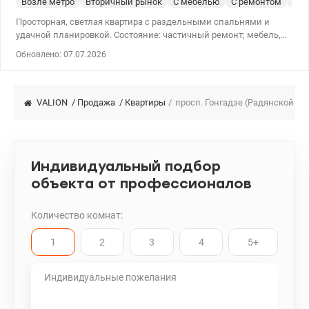
Возле метро
Вторичный рынок
С мебелью
С ремонтом
Сер
Просторная, светлая квартира с раздельными спальнями и
удачной планировкой. Состояние: частичный ремонт; мебель,
техника и газовая плита остаются. Преимущества: теплая зимой
Обновлено: 07.07.2026
и прохладная летом (зеленый двор), есть возможность
расширить кухню. Инфраструктура: рядом ТРЦ Ретровиль, озера
Синее и Голубое, лес, лицеи и детские сады. Транспорт: строится
станция метро. Цена: 83 000 у.е. Звоните! Леся 0509847583,
VALION
/
Продажа
/
Квартиры
/
просп. Гонгадзе (Радянской Ук
valion.ua/1153537
Индивидуальный подбор
объекта от профессионалов
Количество комнат:
1
2
3
4
5+