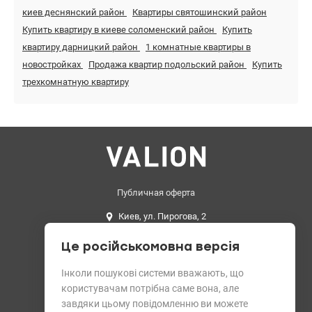
киев деснянский район
Квартиры святошинский район
Купить квартиру в киеве соломенский район
Купить
квартиру дарницкий район
1 комнатные квартиры в
новостройках
Продажа квартир подольский район
Купить
трехкомнатную квартиру
Публичная оферта
Киев, ул. Пирогова, 2
044 503 08 08
Це російськомовна версія
info@valion.ua
Средний рейтинг
Інколи пошукові системи вважають, що
користувачам потрібна саме вона, але
4.89 из 5 звезд. 199 отзывов
завдяки цьому повідомленню ви можете