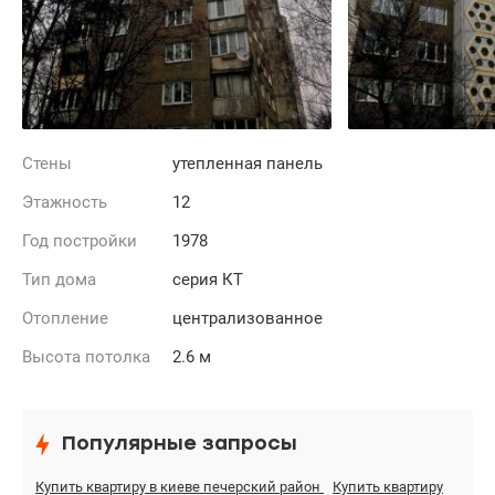
Стены
утепленная панель
Этажность
12
Год постройки
1978
Тип дома
серия КТ
Отопление
централизованное
Высота потолка
2.6 м
Популярные запросы
Купить квартиру в киеве печерский район
Купить квартиру