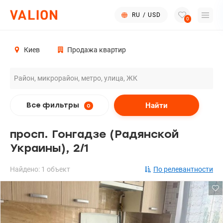
RU
/
USD
0
Киев
Продажа квартир
Найти
Все фильтры
0
просп. Гонгадзе (Радянской
Украины), 2/1
Найдено: 1 объект
По релевантности