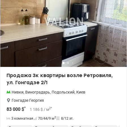
Продажа 3к квартиры возле Ретровиля,
ул. Гонгадзе 2/1
Нивки
,
Виноградарь
,
Подольский
,
Киев
Гонгадзе Георгия
*
2
*
83 000
$
1 186
$
/ м
2
3 комнатная
70/44/9
м
8/12 эт.