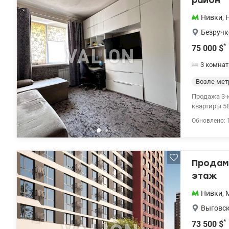
район
около 10–12
Нивки
,
Valion.ua/1
Безручк
*
75 000
$
3 комнат
Возле мет
Продажа 3-к квартиры у
квартиры 5
Хорошее состоян
Обновлено: 
школа и дет
Берестейска
146-45-76 И
Продам 
этаж
Нивки
,
Выговск
*
73 500
$