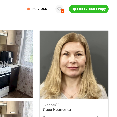
RU
/
USD
Продать квартиру
0
**
Риэлтор
Леся Кропотко