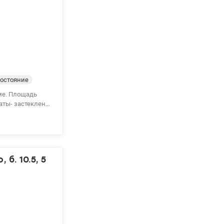
7 Мария
остояние
аты- застеклена.
о – Нивки и
счет тел. 050-
б. 10.5, 5