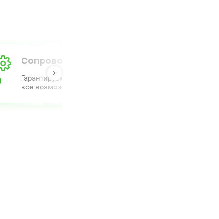
Сопровождение от А до Я
Гарантируем полный комлпекс сопровождения и прове
все возможное для облегчения процесса.