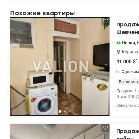
Похожие квартиры
Продажа
Шевчен
Нивки
,
Корчака
*
41 000
$
Одноком
Возле мет
Продажа 1-
Этаж: 3/5. 
установлен
Обновлено: 
совмещен. 
Расположен
два бомбоу
всего в 10 
Продажа
граничит с
животных. 