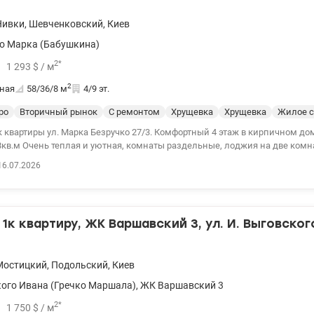
 минут через парк или по жилым кварталам. Цена 41000 у.е. 050393225
Нивки
,
Шевченковский
,
Киев
154392
о Марка (Бабушкина)
2
*
1 293
$
/ м
2
ная
58/36/8
м
4/9 эт.
ро
Вторичный рынок
С ремонтом
Хрущевка
Хрущевка
Жилое с
л. Марка Безручко 27/3. Комфортный 4 этаж в кирпичном доме. Площадь
8кв.м Очень теплая и уютная, комнаты раздельные, лоджия на две комн
ие квартиры, заменены окна, трубы. Счетчики на воду. Аккуратный подъезд. Рядом
16.07.2026
ский сад, рынок и супермаркет. Рядом парк с озером, две станции метр
я – до 10 минут пешком. Цена 75000у.е.Рассматривается безналичный ра
нна, valion.ua/1134338
1к квартиру, ЖК Варшавский 3, ул. И. Выговского, 
Мостицкий
,
Подольский
,
Киев
ого Ивана (Гречко Маршала)
,
ЖК Варшавский 3
2
*
1 750
$
/ м