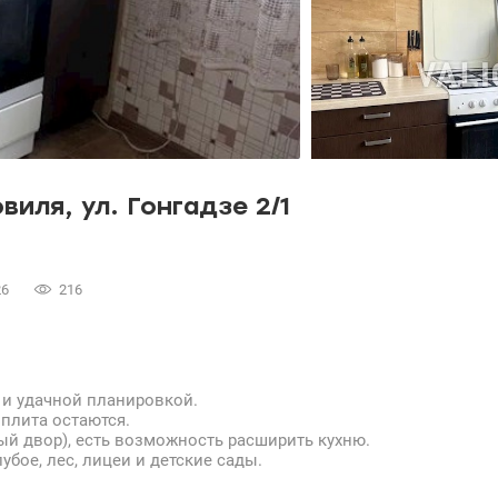
иля, ул. Гонгадзе 2/1
26
216
 и удачной планировкой.
 плита остаются.
ый двор), есть возможность расширить кухню.
убое, лес, лицеи и детские сады.