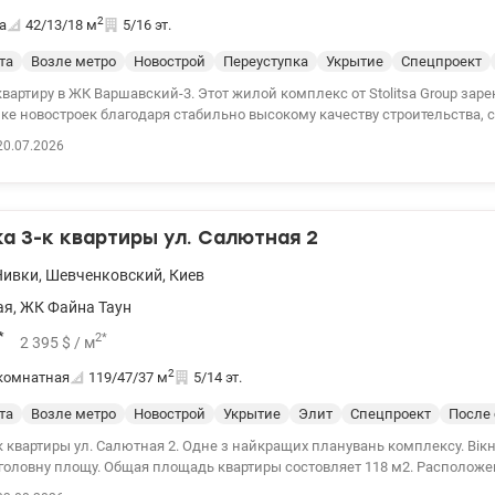
2
а
42/13/18
м
5/16 эт.
та
Возле метро
Новострой
Переуступка
Укрытие
Спецпроект
вартиру в ЖК Варшавский-3. Этот жилой комплекс от Stolitsa Group за
нке новостроек благодаря стабильно высокому качеству строительства, 
м требованиям энергонезависимости и безопасности. Дом 10.5 распо
20.07.2026
а Выговского. Этажность 14-25. Отопление автономное. Есть резервное 
щика, гарантирующее бесперебойное отопление, водоснабжение и работ
обустраивается укрытие. Охрана дома и консьерж предусмотрены. Террит
оре зона прогулок, детская и спортивная площадка. Квартира расположе
 3-к квартиры ул. Салютная 2
5 этаже. Окна к западу, ул. И Выговского. Планировка 1С4, общая площ
кционально состоит из большой кухни-гостиной 18,5 м2, комнаты 13 м2,
Нивки
,
Шевченковский
,
Киев
3 м2 и санузла 4,65 м2. Дом на стадии ввода в эксплуатацию. Получени
 Сделать ремонт и отпраздновать новоселье в этом году вполне реально
ая
,
ЖК Файна Таун
. Переуступка входит в стоимость. Есть другие варианты. Звоните, чтоб
*
2
*
2 395
$
/ м
 у.е. 0504434948 Оксана Романец valion.ua/1152862
2
комнатная
119/47/37
м
5/14 эт.
та
Возле метро
Новострой
Укрытие
Элит
Спецпроект
После 
 квартиры ул. Салютная 2. Одне з найкращих планувань комплексу. Вікн
 головну площу. Общая площадь квартиры состовляет 118 м2. Расположе
ртість входить дизайн-проект в мінімалістичному стилі з усіма