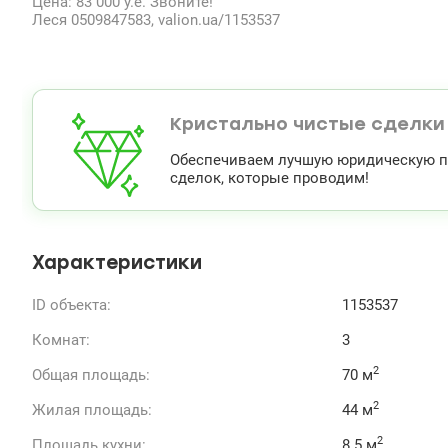
Цена: 83 000 у.е. Звоните!
Леся 0509847583, valion.ua/1153537
Кристально чистые сделки
Обеспечиваем лучшую юридическую по
сделок, которые проводим!
Характеристики
ID объекта:
1153537
Комнат:
3
2
Общая площадь:
70 м
2
Жилая площадь:
44 м
2
Площадь кухни:
8.5 м