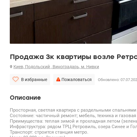
Продажа 3к квартиры возле Ретров
Киев, Подольский , Виноградарь, м. Нивки
В избранные
Пожаловаться
Обновлено: 07.07.20
Описание
Просторная, светлая квартира с раздельными спальнями
Состояние: частичный ремонт; мебель, техника и газовая
Преимущества: теплая зимой и прохладная летом (зелен
Инфраструктура: рядом ТРЦ Ретровиль, озера Синее и Гол
Транспорт: строится станция метро.