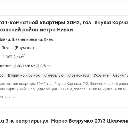
 1-комнатной квартиры 30м2, газ, Януша Корчак
ковский район.метро Нивки
Нивки
,
Шевченковский
,
Киев
 Януша (Баумана)
2
*
1 367
$
/ м
2
натная
30/16/6
м
3/5 эт.
ро
Вторичный рынок
С мебелью
С ремонтом
Укрытие
Серия 4
комнатной квартиры 30м2, газ, Януша Корчака, 7/2. Шевченковский рай
Дом кирпичный. Площадь: общая - 30 кв.м, жилая - 16 кв.м, кухня - 6 кв.м.
ы стеклопакеты. Квартира газифицирована, установлены счетчики на во
28.07.2026
Состояние: жилое. Квартира продается с имеющейся мебелью и бытовой
ие и инфраструктура: – тихий зеленый двор. - в непосредственной близ
бежища Парк «Нивки» – большая зеленая зона с озерами и прогулочн
минутах ходьбы. Сырецкий Гай – парк-памятник садово-паркового искусс
 3-к квартиры ул. Марка Безручко 27/3 Шевче
 улицей Януша Корчака и идеально подходит для пробежек или выгула 
Транспорт: Станция метро «Нивки» – ключевой транспортный узел. Пешк