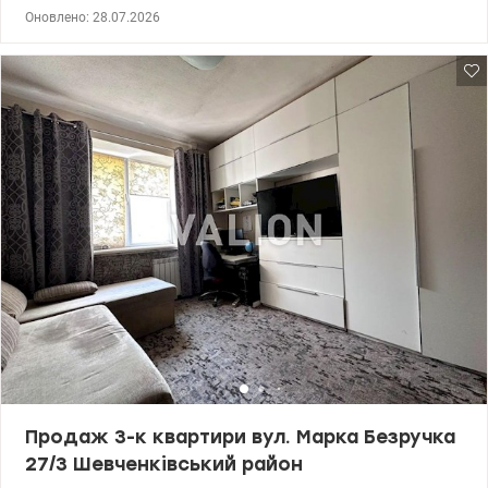
цегляний. Площа: загальна — 30 кв.м, житлова — 16 кв.м, кухня —
Оновлено: 28.07.2026
6 кв.м. На балконі встановлено склопакети. Квартира
газифікована, встановлені лічильники на воду. Санвузол
суміщений. Стан: житловий. Квартира продається з наявними
меблями та побутовою технікою. Розташування та
інфраструктура: - тихий зелений двір. - у безпосередній
близькості знаходяться два бомбосховища Парк «Нивки» —
огромная зеленая зона с озерами и прогулочными дорожками
всего в 10 минутах ходьбы. Сырецкий Гай — парк-памятник
садово-паркового искусства, который граничит с улицей Януша
Корчака и идеально подходит для пробежек или выгула
домашних животных. Транспорт: Станция метро «Нивки» —
ключевой транспортный узел. Пешком до нее идти около 10–12
минут через парк или по жилым кварталам.На Берестейском
проспекте и улице Щербаковского останавливаются десятки
автобусов, троллейбусов и маршрутных такси, связывающих
район с центром, Святошино и Подолом Цiна 41000 у.o.
0503932257 Марsя Valion.ua/1154392
Продаж 3-к квартири вул. Марка Безручка
27/3 Шевченківський район