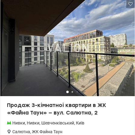
Виговського. Поверховість 14-25. Опалення автономне. Є
резервне живлення на будинок від забудовника, що гарантує
безперебійне опалення, водопостачання та роботу ліфтів. Також
в підвалі облаштовується укриття. Охорона будинку та консьєрж
передбачені. Територія закрита від авто. У дворі зона
прогулянок, дитячий і спортивний майданчик. Квартира
розташована на зручному і безпечному 5-му поверсі. Вікна на
захід, вул. І Виговського. Планування 1С4, загальна площа
квартири 42,4 м2. Функціонально складається з великої кухні-
вітальні 18,5 м2, кімнати 13 м2, просторого коридору 6,3 м2 і
санвузла 4,65 м2. Будинок на стадії введення в експлуатацію.
Отримання ключів через 2-3 місяці. Зробити ремонт і
відсвяткувати новосілля в цьому році цілком реально. Ціна -
найкраща в комплексі. Перепоступка включена у вартість. Є інші
варіанти. Телефонуйте щоб дізнатись більше) Ціна : 73500 у.о.
0504434948 Оксана Романець valion.ua/1152862
Продаж 3-кімнатноі квартири в ЖК
«Файна Таун» — вул. Салютна, 2
Нивки
,
Нивки
,
Шевченківський
,
Київ
Салютна
,
ЖК Файна Таун