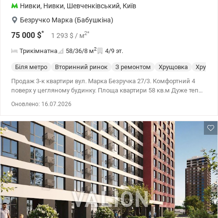
Нивки
,
Нивки
,
Шевченківський
,
Київ
Безручко Марка (Бабушкіна)
*
2
*
75 000
$
1 293
$
/ м
2
Трикімнатна
58/36/8
м
4/9 эт.
Біля метро
Вторинний ринок
З ремонтом
Хрущовка
Хрущев
Продаж 3-к квартири вул. Марка Безручка 27/3. Комфортний 4
поверх у цегляному будинку. Площа квартири 58 кв.м Дуже тепла
та затишна, кімнати роздільні, лоджія на дві кімнати-засклена.
Оновлено: 16.07.2026
Гарний житловий стан, замінено вікна, труби. Лічильники на
воду. Акуратний під'їзд. Недалеко школа та дитячий садок,
ринок та супермаркет. Поруч парк, озеро, та дві станції метро-
Нивки та Берестейська- до 10 хв пішки. Ціна 75000у.о.
Розглядається безготівковий розрахунок тел. 050-146-45-76
Інна,valion.ua/1134338