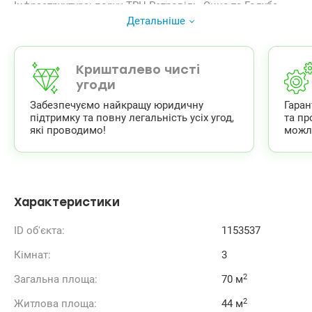
Інфраструктура: поруч ТРЦ Ретровіль, Синє та Голубе
озера, ліс, ліцеї та дитячі садки.
Детальніше
Транспорт: будується станція метро.
Ціна: 83 000 у.о. Телефонуйте!
Леся 0509847583, valion.ua/1153537
Кришталево чисті
угоди
Забезпечуємо найкращу юридичну
Гара
підтримку та повну легальність усіх угод,
та пр
які проводимо!
можл
Характеристики
ID об'єкта:
1153537
Кімнат:
3
2
Загальна площа:
70 м
2
Житлова площа:
44 м