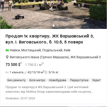
Продам 1к квартиру, ЖК Варшавський 3,
вул. І. Виговського, б. 10.5, 5 поверх
Нивки
,
Мостицький
,
Подільський
,
Київ
Виговського Івана (Гречко Маршала)
,
ЖК Варшавський 3
*
2
*
73 500
$
1 750
$
/ м
2
1 кімната
42/13/18
м
5/16 эт.
Без ремонту
Біля метро
Новобудова
Переуступка
Укриття
Продам 1к квартиру в ЖК Варшавський-3. Цей житловий
комплекс від Stolitsa Group зарекомендував себе на ринку
новобудов завдяки стабільно високій якості будівництва,
Оновлено: 20.07.2026
відповідністю сучасним вимогам енергонезалежності та
безпеки. Будинок 10.5, розташований вздовж вулиці Івана