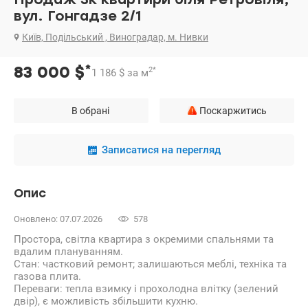
вул. Гонгадзе 2/1
Київ, Подільський , Виноградар, м. Нивки
*
83 000
$
2
*
1 186
$
за м
В обрані
Поскаржитись
Записатися на перегляд
Опис
Оновлено: 07.07.2026
578
Простора, світла квартира з окремими спальнями та
вдалим плануванням.
Стан: частковий ремонт; залишаються меблі, техніка та
газова плита.
Переваги: тепла взимку і прохолодна влітку (зелений
двір), є можливість збільшити кухню.