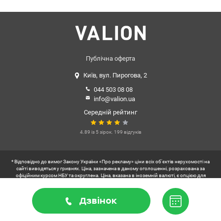
— 14,7 м² • кухня — 6,9 м² (газова плита в квартирі і дуже тепло
взимку) • роздільний санвузол. • антресоль для зберігання
речей. • балкон. Чистий та доглянутий під’їзд, домофон. Зручне
розташування, у будинку на першому поверсі – магазини, кафе,
супермаркет АТБ. Поруч — ТРЦ «Нивки», МегаМаркет, парк
Нивки, Сирецький парк, сквери, місця для прогулянок і
відпочинку. Поруч дитячі садочки, школи, аптеки, пошта. Зовсім
Публічна оферта
поруч ринок. Зручна транспортна розв’язка, зупинка
Київ, вул. Пирогова, 2
громадського транспорту біля будинку. Станція метро «Нивки» у
пішому доступі (приблизно 20 хвилин). Ціна 56000 у.о.
044 503 08 08
0503932257 Марія Valion.ua/1151572
info@valion.ua
Середній рейтинг
4.89 із 5 зірок. 199 відгуків
* Відповідно до вимог Закону України «Про рекламу» ціни всіх об'єктів нерухомості на
сайті виводяться у гривнях. Ціна, зазначена в даному оголошенні, розрахована за
офіційним курсом НБУ та округлена. Ціна, вказана в іноземній валюті, є опцією для
зручності користувачів українського сегменту інтернету.
** Користувач коворкінгів VALION
Дзвінок
2026. Всі права захищені.