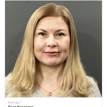
**
Рієлтор
Леся Кропотко