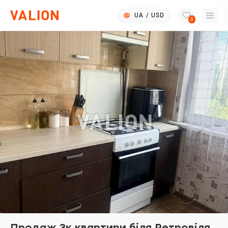
UA
/
USD
0
Продаж 3к квартири біля Ретровіля,