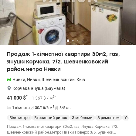
Продаж 1-кімнатної квартири 30м2, газ,
Януша Корчака, 7/2. Шевченковский
район.метро Нивки
Нивки
,
Нивки
,
Шевченківський
,
Київ
Корчака Януша (Баумана)
*
2
*
41 000
$
1 367
$
/ м
2
1 кімната
30/16/6
м
3/5 эт.
Біля метро
Вторинний ринок
З меблями
З ремонтом
Укрит
Продаж 1-кімнатної квартири 30м2, газ, Януша Корчака, 7/2.
Шевченковский район.метро Нивки Поверх: 3/5. Будинок