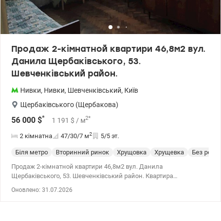
Продаж 2-кімнатной квартири 46,8м2 вул.
Данила Щербаківського, 53.
Шевченківський район.
Нивки
,
Нивки
,
Шевченківський
,
Київ
Щербаківського (Щербакова)
*
2
*
56 000
$
1 191
$
/ м
2
2 кімнатна
47/30/7
м
5/5 эт.
Біля метро
Вторинний ринок
Хрущовка
Хрущевка
Без ремо
Продаж 2-кімнатной квартири 46,8м2 вул. Данила
Щербаківського, 53. Шевченківський район. Квартира
розташована на 5-му поверсі 5-поверхового будинку. Складеться
Оновлено: 31.07.2026
з двох жилих кімнат, загальною площею - 46,80 кв.м., в тому
числі жилою площею – 30,0 кв.м. Квартира придатна для
проживання, але потребує ремонту. • кімната — 15,3 м² • кімната