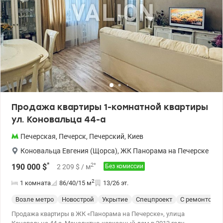
собственной инфраструктурой: круглосуточная охрана, камеры
по периметру, консьерж-сервис, детские площадки, магазины,
салоны, подземный паркинг. Идеальная локация, 5 мин до
метро Печерская. Прекрасное предложение в центре города в
обжитом комплексе. Цена 145 000 у.е . Светлана, тел. 096-126-02-
44 valion.ua/1152910
Продажа квартиры 1-комнатной квартиры
ул. Коновальца 44-а
Печерская
,
Печерск
,
Печерский
,
Киев
Коновальца Евгения (Щорса)
,
ЖК Панорама на Печерске
*
2
*
190 000
$
2 209
$
/ м
Без комиссии
2
1 комната
86/40/15
м
13/26 эт.
Возле метро
Новострой
Укрытие
Спецпроект
С ремонтом
Продажа квартиры в ЖК «Панорама на Печерске», улица