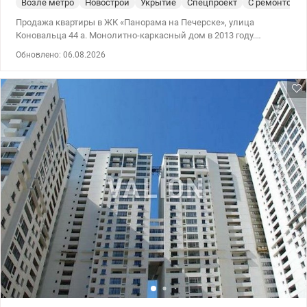
Возле метро
Новострой
Укрытие
Спецпроект
С ремонтом
Продажа квартиры в ЖК «Панорама на Печерске», улица
Коновальца 44 а. Монолитно-каркасный дом в 2013 году.
Квартира расположена на 13 этаже 26 этажного дома. Общая
Обновлено: 06.08.2026
площадь 85,5 м2. Состоит из отдельных спальни, большой кухни
гостеприимной и имеет 2 санузла. Высота потолков – 3 м. Двор
с собственной парковкой и детской площадкой Инфраструктура:
Рядом школы, детские сады, супермаркеты, кафе и спортивные
залы. Удобная транспортная развязка позволяет быстро
добраться в любой уголок города. Есть подземный паркинг,
служит как укрытие. Цена 190000 у.е Моб. (096) 59-43-044 Вита,
без комиссии. valion.ua/1122600