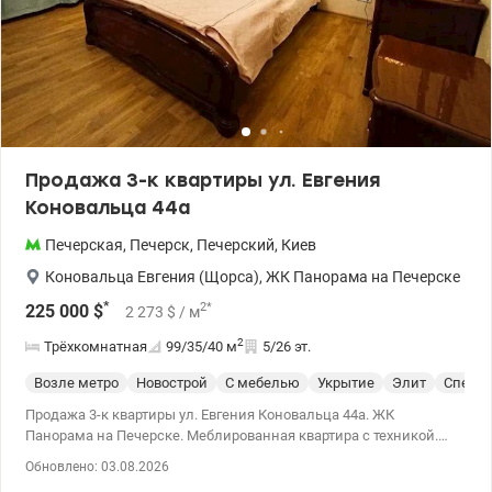
Продажа 3-к квартиры ул. Евгения
Коновальца 44а
Печерская
,
Печерск
,
Печерский
,
Киев
Коновальца Евгения (Щорса)
,
ЖК Панорама на Печерске
*
2
*
225 000
$
2 273
$
/ м
2
Трёхкомнатная
99/35/40
м
5/26 эт.
Возле метро
Новострой
С мебелью
Укрытие
Элит
Спецпр
Продажа 3-к квартиры ул. Евгения Коновальца 44а. ЖК
Панорама на Печерске. Меблированная квартира с техникой.
Есть 2 санузла: первый с душем, другой с ванной. ЖК находится
Обновлено: 03.08.2026
в тихом месте. Заезд из бул. Леси Украинки. ЖК с