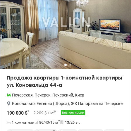
Продажа квартиры 1-комнатной квартиры
ул. Коновальца 44-а
Печерская
,
Печерск
,
Печерский
,
Киев
Коновальца Евгения (Щорса)
,
ЖК Панорама на Печерске
*
2
*
190 000
$
2 209
$
/ м
Без комиссии
2
1 комнатная
86/40/15
м
13/26 эт.