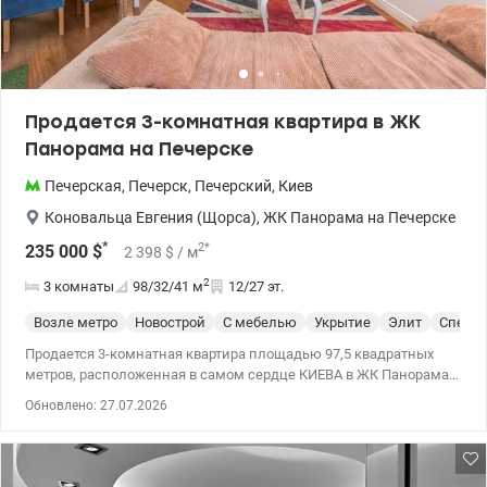
Продается 3-комнатная квартира в ЖК
Панорама на Печерске
Печерская
,
Печерск
,
Печерский
,
Киев
Коновальца Евгения (Щорса)
,
ЖК Панорама на Печерске
*
2
*
235 000
$
2 398
$
/ м
2
3 комнаты
98/32/41
м
12/27 эт.
Возле метро
Новострой
С мебелью
Укрытие
Элит
Спецпр
Продается 3-комнатная квартира площадью 97,5 квадратных
метров, расположенная в самом сердце КИЕВА в ЖК Панорама
на Печерске, на престижной ул. Егения Коновальца (ул. Щорса
Обновлено: 27.07.2026
44а.) Эта квартира оснащена двумя отдельными спальнями,
просторной кухней-гостиной, двумя санузлами, гардеробной и
просторной лоджией. Вся внутренняя отделка выполнена с
большим вниманием к деталям: на полу установлена ​​