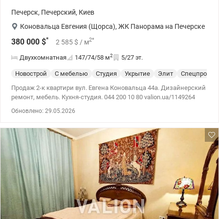
Печерск
,
Печерский
,
Киев
Коновальца Евгения (Щорса)
,
ЖК Панорама на Печерске
*
2
*
380 000
$
2 585
$
/ м
2
Двухкомнатная
147/74/58
м
5/27 эт.
Новострой
С мебелью
Студия
Укрытие
Элит
Спецпроект
Продаж 2-к квартири вул. Евгена Коновальца 44а. Дизайнерский
ремонт, мебель. Кухня-студия. 044 200 10 80 valion.ua/1149264
Обновлено: 29.05.2026