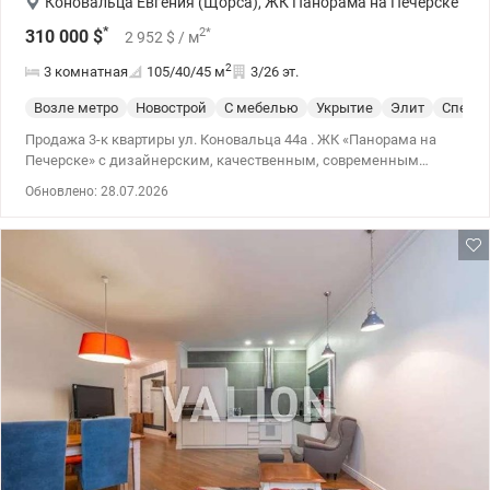
Коновальца Евгения (Щорса)
,
ЖК Панорама на Печерске
*
2
*
310 000
$
2 952
$
/ м
2
3 комнатная
105/40/45
м
3/26 эт.
Возле метро
Новострой
С мебелью
Укрытие
Элит
Спецпр
Продажа 3-к квартиры ул. Коновальца 44а . ЖК «Панорама на
Печерске» с дизайнерским, качественным, современным
ремонтом. Две спальни, гостиная-кухня. Укомплектована
Обновлено: 28.07.2026
необходимой мебелью. Окна во двор. Территория под охраной,
места для парковки, детские площадки и места для отдыха,
продуктовые супермаркеты, магазины. 044 200 10 80
valion.ua/1123708