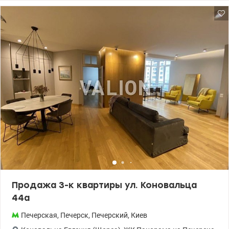
круглосуточной профессиональной охраной,
видеонаблюдением и закрытой территорией, есть консьерж.
044 200 10 80 valion.ua/1125265
Продажа 3-к квартиры ул. Коновальца
44а
Печерская
,
Печерск
,
Печерский
,
Киев