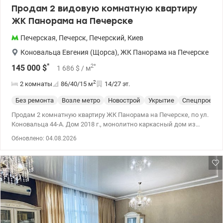
Продам 2 видовую комнатную квартиру
ЖК Панорама на Печерске
Печерская
,
Печерск
,
Печерский
,
Киев
Коновальца Евгения (Щорса)
,
ЖК Панорама на Печерске
*
2
*
145 000
$
1 686
$
/ м
2
2 комнаты
86/40/15
м
14/27 эт.
Без ремонта
Возле метро
Новострой
Укрытие
Спецпроект
Продам 2 комнатную квартиру ЖК Панорама на Печерске, по ул.
Коновальца 44-А. Дом 2018 г., монолитно каркасный дом из
кирпича. Квартира площадью находится на 15 этаже 27 этажного
Обновлено: 04.08.2026
дома. Общая площадь 85.6, жилая 40 кв.м, кухня-15 кв.м Имеет
эргономичную планировку, возможна перепланировка в 3-х
комнатную. – Два санузла, есть балкон. - состояние квартиры-
после застройщика: ровная стяжка на полу, утепленные стены,
качественные металлопластиковые окна, поверенные счетчики
на электроэнергию, тепло и воду. – - из окон квартиры,
открывается удивительная панорама на Печерске. - Квартира
отлично подходит как для собственного проживания, так и в
аренду. - 3 лифта в подъезде. ЖК с закрытой территорией и