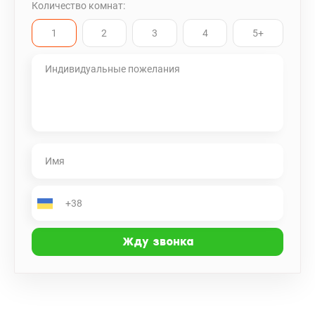
Количество комнат:
счастливой и комфортной жизни! В ванной комнате
стационарная душевая кабина с душевой стойкой, сантехника
1
2
3
4
5+
Villeroy&Boch в идеальном состоянии, установка Geberit;
стиральная машина Electrolux, бойлер Atlantic, большое зеркало,
умывальник с тумбой, вместительный шкаф Установлены
счетчики; минимальные коммунальные, свое ОСББ
Презентабельное парадное, консьерж, четыре бесшумных
лифта Otis, один из них – спускается в большой подземный
паркинг; дом – индивидуальный проект «Югозападтрансстрой»
2013 года; монолитно-каркасный, газоблок, утеплитель Ощутите
атмосферу этого ЖК: стильная архитектура зданий,
ландшафтный дизайн ухоженной территории, гостевой и
подземный паркинг; видеонаблюдение и охрана территории ЖК
24/7; детская и спортивная площадки, аллеи для прогулок; кафе
и кафе, салоны красоты, фитнес-клуб, магазины; близость всей
инфраструктуры Печерска Станция метро Печерская (зеленая
ветка) – 5 минут пешком Приглашаю на просмотр квартиры в
удобное для Вас время, по предварительной договоренности
Хорошее место для жизни, Вы будете довольны, рекомендую!
Цена квартиры 150000у.е. без комиссии для Покупателя (095)
792-03-77, Роман Бабенко; valion.ua/1065878/