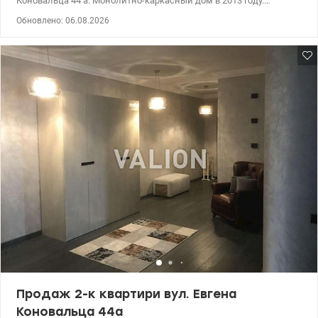
Коновальца 44 а. Монолитно-каркасный дом в 2013 году.
Квартира расположена на 13 этаже 26 этажного дома. Общая
Обновлено: 06.08.2026
площадь 85,5 м2. Состоит из отдельных спальни, большой кухни
гостеприимной и имеет 2 санузла. Высота потолков – 3 м. Двор
с собственной парковкой и детской площадкой Инфраструктура:
Рядом школы, детские сады, супермаркеты, кафе и спортивные
залы. Удобная транспортная развязка позволяет быстро
добраться в любой уголок города. Есть подземный паркинг,
служит как укрытие. Цена 190000 у.е Моб. (096) 59-43-044 Вита,
без комиссии. valion.ua/1122600
Продаж 2-к квартири вул. Евгена
Коновальца 44а