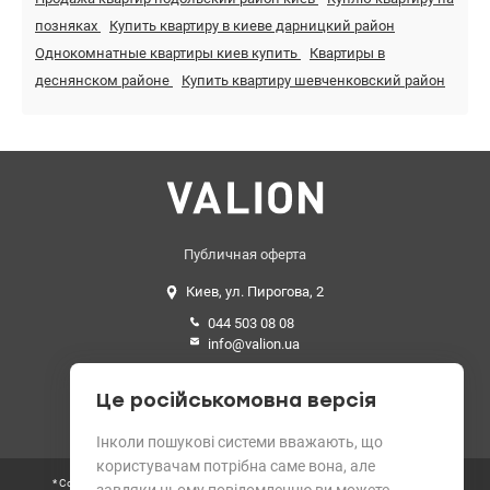
позняках
Купить квартиру в киеве дарницкий район
Однокомнатные квартиры киев купить
Квартиры в
деснянском районе
Купить квартиру шевченковский район
Публичная оферта
Киев, ул. Пирогова, 2
044 503 08 08
info@valion.ua
Средний рейтинг
Це російськомовна версія
4.89 из 5 звезд. 199 отзывов
Інколи пошукові системи вважають, що
користувачам потрібна саме вона, але
* Согласно требованиям Закона Украины «О рекламе» цены всех объектов