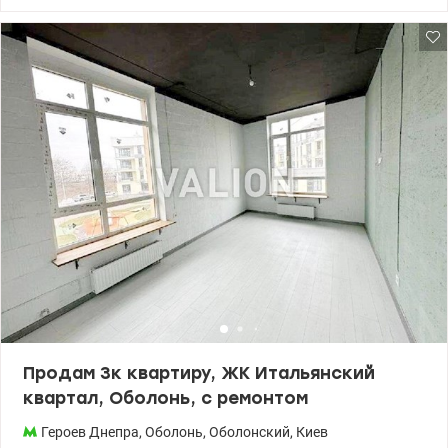
Ориентировочная дата ввода – 2026 г. ул. Семьи Кульженко 22
Технология строительства – монолитно-каркасная, стены –
кирпич, утепление – минеральная вата. Паркинг на 700 мест.
Собственная инфраструктура – ​​супермаркет и торговые
площади на 1 этаже. Метро - Героев Днепра, Оболонь, Минская -
15 минут на авто. 044 200 10 80 Valion.ua/1132297
Продам 3к квартиру, ЖК Итальянский
квартал, Оболонь, с ремонтом
Героев Днепра
,
Оболонь
,
Оболонский
,
Киев