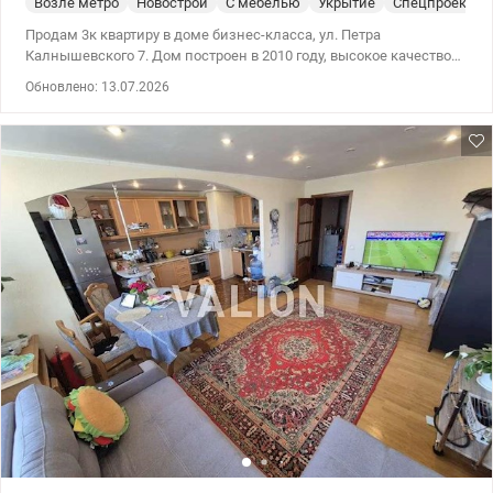
Возле метро
Новострой
С мебелью
Укрытие
Спецпроект
Продам 3к квартиру в доме бизнес-класса, ул. Петра
Калнышевского 7. Дом построен в 2010 году, высокое качество
строительства, кирпичные стены, утепленный. Есть подземный
Обновлено: 13.07.2026
паркинг, укрытие. Минский массив, развитая инфраструктура
(садики, школы поликлиника, Сильпо, Леруа Марлен, рынок и
др.), рядом новостройки, площадь Шевченко, выезд на
окружную дорогу. Хорошее транспортное сообщение в сторону
Оболони, Виноградаря, Нивок, Лукьяновки, Пуща-Водицы,
Вышгорода. Квартира расположена на удобном 5-м этаже из 25-
ти. Светлая просторная, потолки высотой 3 м. Общая площадь
100 м кв. Удобная планировка: три отдельные комнаты общей
площадью 53,1 м2, отдельная кухня 13 м2, удобный квадратный
холл 19 м2, санузел с душевой кабиной, гардеробная, две
остекленные лоджии. В квартире выполнен ремонт по
авторскому проекту, творческий подход, качественные
материалы, яркие цвета – все это не оставит Вас равнодушным.
Комплектация дизайнерской мебелью, изготовленной на
заказ, построением техникой ведущих мировых брендов (плита,
духовой шкаф, холодильник, бойлер, стиральная машина)
гарантируют качество каждый день. Звоните, чтобы узнать
больше и договориться о просмотре Цена: 145000 у.е. 0504434948
Оксана Романец valion.ua/1153832