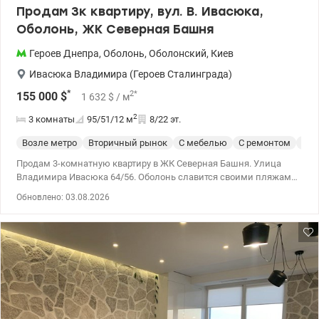
Продам 3к квартиру, вул. В. Ивасюка,
Оболонь, ЖК Северная Башня
Героев Днепра
,
Оболонь
,
Оболонский
,
Киев
Ивасюка Владимира (Героев Сталинграда)
*
2
*
155 000
$
1 632
$
/ м
2
3 комнаты
95/51/12
м
8/22 эт.
Возле метро
Вторичный рынок
С мебелью
С ремонтом
Спе
Продам 3-комнатную квартиру в ЖК Северная Башня. Улица
Владимира Ивасюка 64/56. Оболонь славится своими пляжами,
лугами, рекрациными зонами, яхт-клубом, каякингом. В то же
Обновлено: 03.08.2026
время отличное транспортное сообщение: метро в пешем
доступе, конечные остановки многих троллейбусов, автобусов,
маршруток, выезд на окружную дорогу. До центра города на
автомобиле 20 минут. Рядом с домом несколько школ,
гимназии, лицеи, детские сады, детская поликлиника, рынок,
Оболонь-Арена, ТРЦ Дрим Таун и другие жизненно
необходимые вещи. Дом монолитно-каркасный 1997 года
постройки. Квартира расположена на 8 этаже из 22. Рядом
большая парковка, всегда найдете место для своего авто. Общая