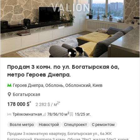
площадь квартиры 95 м2. Состоит из большой кухни-гостиной и
двух спален. Также есть отдельный туалет и санузел с душевой
кабиной и туалетом, несколько лоджий, просторный
квадратный холл. Пол паркет. Есть бойлер. Кухня
меблированная. В общем хорошее жилое состояние. Звоните и
приходите на просмотр! Может это именно та квартира, в
которой Вы сможете реализовать свою мечту об идеальном
жилье. Цена: 155000 у.е. 0504434948 Оксана Романец
valion.ua/1152852
Продам 3 комн. по ул. Богатырская 6а,
метро Героев Днепра.
Героев Днепра
,
Оболонь
,
Оболонский
,
Киев
Богатырская
*
2
*
178 000
$
2 282
$
/ м
2
Трёхкомнатная
78/56/10
м
15/25 эт.
Возле метро
Новострой
Спецпроект
С ремонтом
Продам 3 комнатную квартиру, Богатырская ул., 6а.ЖК
Богатырский. Квартира 3 комн. Общая 78м2, жилая 54м2, кухня