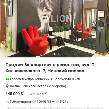
Продам 3к квартиру с ремонтом, вул. П.
Калнишевского, 7, Минский массив
Героев Днепра
,
Минский
,
Оболонский
,
Киев
Калнышевского Петра (Майорова)
*
2
*
145 000
$
1 450
$
/ м
2
Трёхкомнатная
100/53/13
м
5/24 эт.