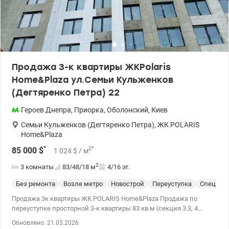
Продажа 3-к квартиры ЖКPolaris
Home&Plaza ул.Семьи Кульженков
(Дегтяренко Петра) 22
Героев Днепра
,
Приорка
,
Оболонский
,
Киев
Семьи Кульженков (Дегтяренко Петра)
,
ЖК POLARIS
Home&Plaza
*
2
*
85 000
$
1 024
$
/ м
2
3 комнаты
83/48/18
м
4/16 эт.
Без ремонта
Возле метро
Новострой
Переуступка
Спецпро
Продажа 3к квартиры ЖК POLARIS Home&Plaza Продажа по
переуступке просторной 3-к квартиры 83 кв.м (секция 3.3, 4
этаж) ЖК POLARIS Home&Plaza – дом комфорт класса.
Обновлено: 21.05.2026
Надежные застройщики – Perfect Group и Citex Development.