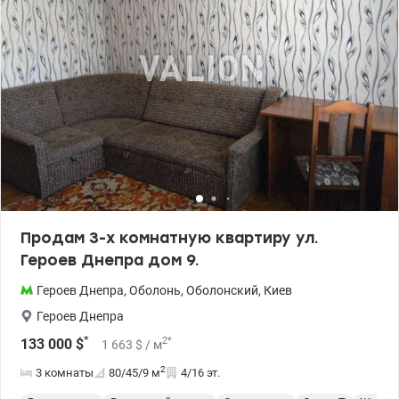
собственной инфраструктурой; - низкоэтажная застройка.
Преимущества локации: - удобная транспортная развязка; -
пляж (залив Верблюжий, озеро Министерское) – 5 минут; -
Новус, поликлиника – 5 минут Тел.(044) 200-10-80
valion.ua/1113248
Продам 3-х комнатную квартиру ул.
Героев Днепра дом 9.
Героев Днепра
,
Оболонь
,
Оболонский
,
Киев
Героев Днепра
*
2
*
133 000
$
1 663
$
/ м
2
3 комнаты
80/45/9
м
4/16 эт.