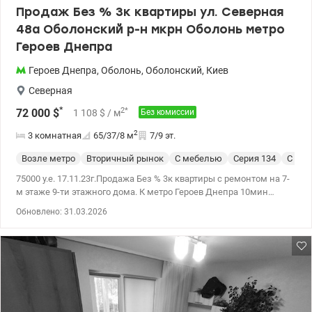
Продаж Без % 3к квартиры ул. Северная
48а Оболонский р-н мкрн Оболонь метро
Героев Днепра
Героев Днепра
,
Оболонь
,
Оболонский
,
Киев
Северная
*
2
*
72 000
$
1 108
$
/ м
Без комиссии
2
3 комнатная
65/37/8
м
7/9 эт.
Возле метро
Вторичный рынок
С мебелью
Cерия 134
С ре
75000 у.е. 17.11.23г.Продажа Без % 3к квартиры с ремонтом на 7-
м этаже 9-ти этажного дома. К метро Героев Днепра 10мин
Общая площадь 65,2м2, жилая 36,9м2, кухня 8м2. Планировка
Обновлено: 31.03.2026
раздельная, санузел совместим. Большой светлый балкон
соединен с комнатой. Кварты полностью укомплектована
мебелью (шкаф, кровать, комод, спальный гарнитур, трюмо.)
Также присутствует вся необходимая бытовая техника
(посудомоечная и стиральная машина, газовая плита и духовой
шкаф, 4 кондиционера, душевой бокс) В доме есть домофон,
камера наблюдения и еще одна дверь в парадном на
индивидуальном пароле для Вашей безопасности. Ухоженная