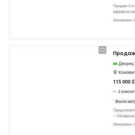
электроэне
Продам 2-х комнатную квартиру. 
готов помо
каркасно м
интеллекту
стеклопакет
пожарной бе
Обновлено: 
площадь – 
два больши
в состоянии
сделав свою
инфраструк
супермаркеты, аптеки . Идеальная локация компле
Продажа
района. Бл
Дворец 
Коновал
115 000
$
2 комнат
Возле мет
Предлагает
— Печерске,
программы 
Обновлено: 
укомплекто
без дополн