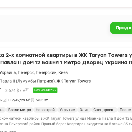
товая техника остаются; ✔️ аккуратный подъезд; ✔️ тихий, ухоженный дв
 6 этаж. Локация: Печерский район — один из самых востребованных и
олицы. До станций метро «Печерская» и «Дворец Украина» — до 15 мину
ты, кафе, рестораны, фитнес, салоны красоты, парки и вся необходимая
тной жизни. Квартира станет отличным выбором как для собственного п
Прода
иции под аренду, ведь жилье в этой локации всегда пользуется высоким
тобы получить дополнительную информацию и договориться о просмотр
квартира станет вашим новым домом! Цена- 115000 у.е. 077 007 01 88 Ок
152165
 2-х комнатной квартиры в ЖК Taryan Towers 
Павла II дом 12 Башня 1 Метро Дворец Украина 
равый берег
Украина
,
Печерск
,
Печерский
,
Киев
Павла II (Лумумбы Патриса)
,
ЖК Taryan Towers
*
2
*
3 674
$
/ м
Без комиссии
2
ты
112/42/29
м
5/35 эт.
та
Возле метро
Новострой
Укрытие
Элит
Спецпроект
После 
 комнатной квартиры в ЖК Taryan Towers улица Иоанна Павла II дом 12
ина Печерский район Правый берег Квартира находится на 5 этаже 35-т
дью 112м2, количество комнат: две – 42м2, кухня-гостиная 29м2, терра