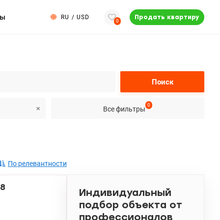
ты
RU
/
USD
Продать квартиру
0
Поиск
0
Все фильтры
По релевантности
38
Индивидуальный
подбор объекта от
профессионалов