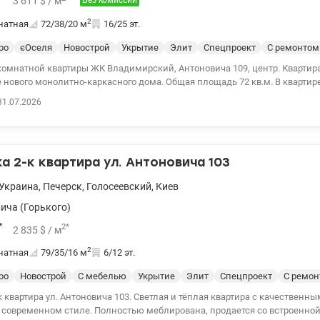
3 611
$
/ м
Без комиссии
2
натная
72/38/20
м
16/25 эт.
ро
єОселя
Новострой
Укрытие
Элит
Спецпроект
С ремонтом
атной квартиры ЖК Владимирский, Антоновича 109, центр. Квартира расположена на
е нового монолитно-каркасного дома. Общая площадь 72 кв.м. В кварти
на и душевая кабина., гостевой туалет с гигиеническим душем,
31.07.2026
лер(за большим люком с плиткой, не провисает). В санузлах и на балк
ные подоконники. Трековые системы освещения, проходные
о значит, что с кухни можно выключить свет в коридоре). Натяжные потолки, высота
 2-к квартира ул. Антоновича 103
на кровать 180 см шириной, настенные светильники и зеркала
венные программы
Украина
,
Печерск
,
Голосеевский
,
Киев
 счет. Цена без комиссии для покупателя 260.000 у.е., 067-781-47-77, 095-1
145754
ича (Горького)
*
2
*
2 835
$
/ м
2
натная
79/35/16
м
6/12 эт.
ро
Новострой
С мебелью
Укрытие
Элит
Спецпроект
С ремо
нтоновича 103. Светлая и тёплая квартира с качественным дизайнерским
 Полностью меблирована, продается со встроенной бытовой