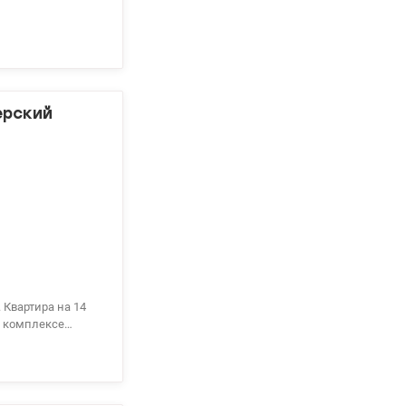
ерский
м комплексе
портивная