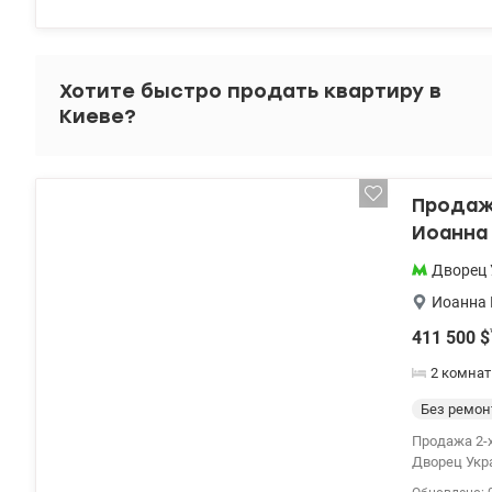
мебель и бы
комфортный
районов ст
супермарке
Хотите быстро продать квартиру в
для комфор
Киеве?
для инвест
Звоните, ч
именно эта 
valion.ua/1
Продажа
Иоанна 
район П
Дворец 
Иоанна 
411 500
$
2 комна
Без ремон
Продажа 2-х
Дворец Укра
общей площа