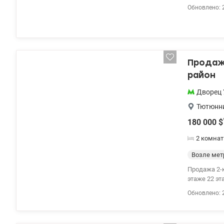
техникой (Bosh, W
Обновлено: 
Закрытый двор с пар
044 200 10 8
Продаж
район
Дворец 
Тютюнни
180 000
$
2 комнат
Возле мет
Продажа 2-ко
этаже 22 э
«Престиж х
Обновлено: 
площадка. Р