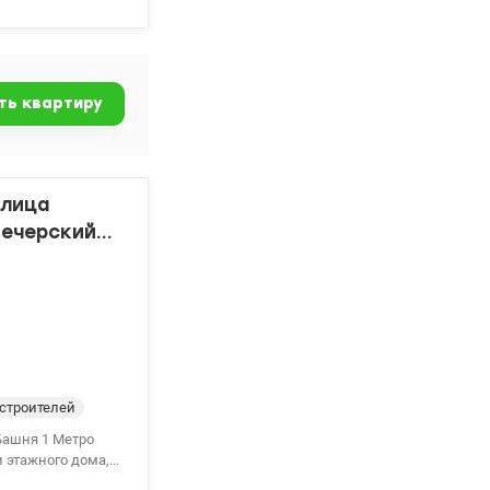
ор; ✔️
 престижных
т пешком. Рядом
 инфраструктура
роживания, так и
ть квартиру
 спросом.
е. Возможно,
сана
улица
Печерский
строителей
 Башня 1 Метро
и этажного дома,
са 25м2, два