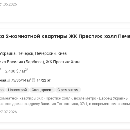
hirpool). Высота потолков – 3 м, подогрев полов. Все окна выходят в тихий двор.
21.05.2026
ковкой, охрана, видеонаблюдение. 5 минут пешком до метро Дворец Украина.
0 valion.ua/1146790
а 2-комнатной квартиры ЖК Престиж холл Печ
Украина
,
Печерск
,
Печерский
,
Киев
ка Василия (Барбюса)
,
ЖК Престиж Холл
*
2
*
2 400
$
/ м
2
ная
75/36/14
м
14/22 эт.
ро
Новострой
Спецпроект
С ремонтом
мнатной квартиры ЖК «Престиж холл», возле метро «Дворец Украины . Квартира на 14
тажного дома по адресу Василия Тютюнника, 37/1, в современном жило
олл», общая площадь 75,4м2. Закрытая территория, детская площадка, с
27.07.2026
ядом метро, ​​супермаркеты. 044 200 10 80 Valion.ua/1143971