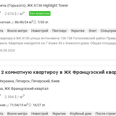
ича (Горького)
,
ЖК A136 Highlight Tower
*
2
*
2 674
$
/ м
Без комиссии
2
натная
86/40/24
м
7/33 эт.
та
Возле метро
Новострой
Пентхаус
Укрытие
Элит
Спецпрое
квартиру в ЖК А136 улица Антоновича 136-138 Голосеевский район Прав
ина. Квартира находится на 7 этаже 33-х этажного дома. Общая площадь
омнаты 19м2 и 20м2, кухня гостиная 24м2, два санузла, гардеробная ко
06.08.2026
ный 33-этажный небоскреб бизнес класса в самом сердце столицы. По
ower самый лучший: - единственный дом с фасадами из натурального юрс
 SPA с wellness зоной, диагностикой состояния здоровья; - эксплуатир
отает круглый год, имеет открытую и закрытую зоны отдыха; - Премиум к
2 комнатную квартироу в ЖК Французский квар
а с индивидуальными программами тренировок и оздоровления; Техно
тва – монолитно-каркасная; - материал стен – керамический кирпич; - 
Украина
,
Печерск
,
Печерский
,
Киев
., в пентхаусах – 3,3м. - лифты – 5 основных и 2 для нежилого фонда; 
 по 34 этажа - навесной вентилируемый с отделкой из керамогранита, в
ва
,
ЖК Французский квартал
ым опорой. с 1 по 4 этажа – натуральный камень травертин. - утеплени
*
2
*
2 394
$
/ м
 вата; - двери - металлические противоударные огнеупорные, 2 типа за
ологичные 5-камерные с УФ покрытием, шумоизоляцией и энергосберег
2
ная
71/34/15
м
16/27 эт.
егающие технологии - усиленная теплоизоляция дома, индивидуальное 
в доме остается 2 мощных генератора, которые смогут полностью обесп
та
Возле метро
Новострой
Укрытие
Клубный дом
После строи