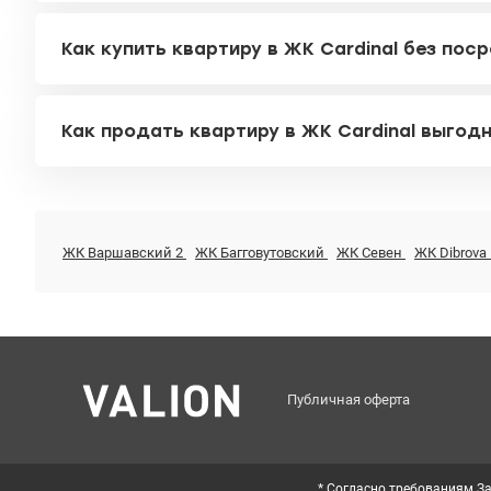
Как купить квартиру в ЖК Cardinal без пос
Как продать квартиру в ЖК Cardinal выгод
ЖК Варшавский 2
ЖК Багговутовский
ЖК Севен
ЖК Dibrova
Публичная оферта
* Согласно требованиям За