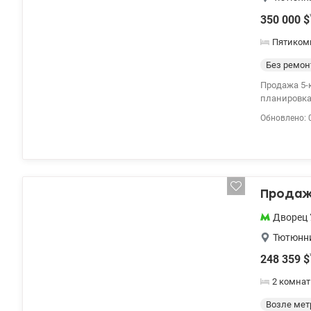
350 000
$
Пятиком
Без ремон
Продажа 5-к к
планировка: п
на центр К
Обновлено: 
дом в цент
доступности
Продажа
Дворец 
Тютюнни
248 359
$
2 комна
Возле мет