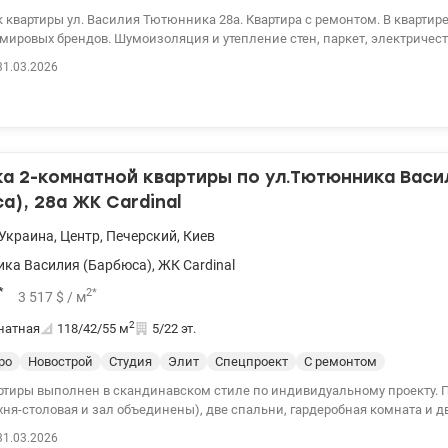
к квартиры ул. Василия Тютюнника 28а. Квартира с ремонтом. В квартир
 мировых брендов. Шумоизоляция и утепление стен, паркет, электричест
рование. Подоконники из мрамора, шторы из бельгийских тканей сшит
31.03.2026
Освещение и остальная мебель тоже от ведущих произво
а 2-комнатной квартиры по ул.Тютюнника Васи
а), 28а ЖК Cardinal
Украина
,
Центр
,
Печерский
,
Киев
ка Василия (Барбюса)
,
ЖК Cardinal
*
2
*
3 517
$
/ м
2
натная
118/42/55
м
5/22 эт.
ро
Новострой
Студия
Элит
Спецпроект
С ремонтом
ртиры выполнен в скандинавском стиле по индивидуальному проекту. 
кухня-столовая и зал объединены), две спальни, гардеробная комната и 
борудованные премиальной сантехникой. Квартира оборудована счетчик
31.03.2026
тва, воды, датчиками пожарной сигнализации, обнаружения утечек вод