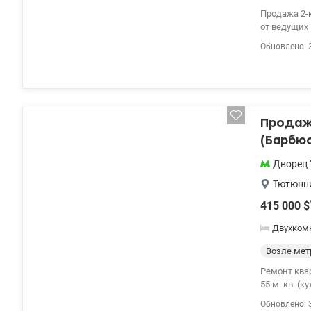
Продажа 2-
от ведущих
кондициони
Обновлено: 
Продаж
(Барбюс
Дворец 
Тютюнни
415 000
$
Двухком
Возле мет
Ремонт ква
55 м. кв. (
санузла, о
Обновлено: 
электричес