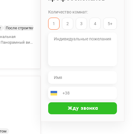
Количество комнат:
1
2
3
4
5+
т
После строителей
д
ркинг. Расположен
е в пешей
нтом