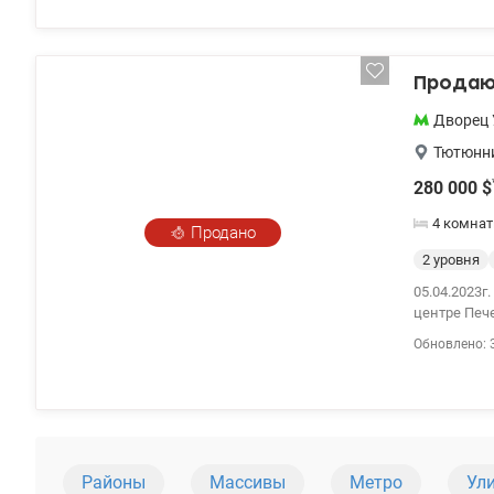
подачи хол
внутренней
керамическ
Продаю 
звукоизоля
историческо
Дворец 
транспортн
метро. Прое
Тютюнни
развлекател
280 000
$
Владимирск
4 комнат
Продано
2 уровня
05.04.2023г
центре Печ
повышенной
Обновлено: 
подземный п
уровень с 
есть дизайн
стяжка на 
офиса. Благ
Наталья Рыб
Районы
Массивы
Метро
Ул