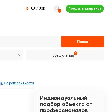
RU
/
USD
Продать квартиру
0
Поиск
0
Все фильтры
По релевантности
Индивидуальный
подбор объекта от
профессионалов