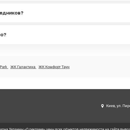
редников?
но?
 Park
ЖК Галактика
ЖК Комфорт Таун
Киев, ул. Пир
кона Украины «О рекламе» цены всех объектов недвижимости на сайте вывод