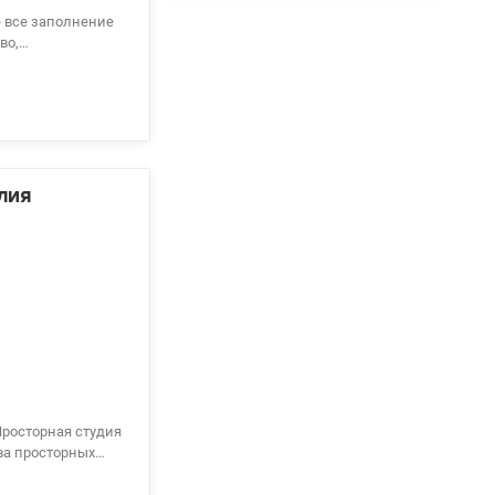
е все заполнение
во,
ы под заказ.
дителей. 044 200 10 80 Valion.ua/1116254
лия
Просторная студия
два просторных
ами тепла,
ы с блокировкой