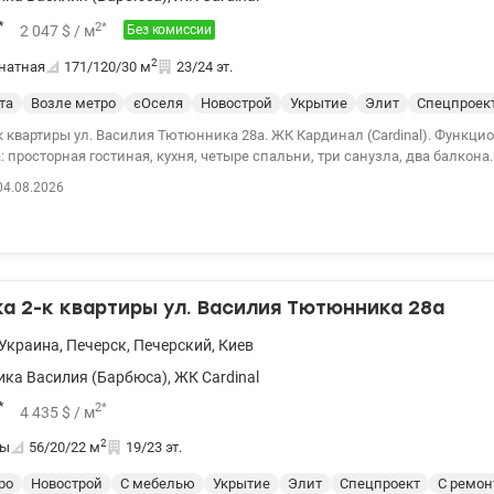
*
2
*
2 047
$
/ м
Без комиссии
2
натная
171/120/30
м
23/24 эт.
та
Возле метро
єОселя
Новострой
Укрытие
Элит
Спецпроек
вартиры ул. Василия Тютюнника 28а. ЖК Кардинал (Cardinal). Функциональная
росторная гостиная, кухня, четыре спальни, три санузла, два балкона. Панорамный ви
иева из всех окон. Закрытая охраняемая территория, есть подземный па
04.08.2026
ре Киева возле метро Дворец Украина. Великолепная инфраструктура, вс
. 044 200 10 80 valion.ua/1134993
 2-к квартиры ул. Василия Тютюнника 28а
Украина
,
Печерск
,
Печерский
,
Киев
ка Василия (Барбюса)
,
ЖК Cardinal
*
2
*
4 435
$
/ м
2
ты
56/20/22
м
19/23 эт.
ро
Новострой
С мебелью
Укрытие
Элит
Спецпроект
С ремо