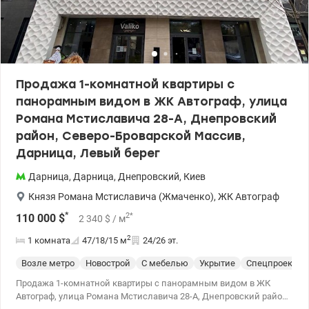
образовательные учреждения и детские сады; аптеки и
лаборатории; супермаркеты, а также широкий спектр сервисов,
таких как салоны красоты, кафе, рестораны, химчистки и
многое другое. Приглашаю на просмотр – это пространство
стоит увидеть и лично ощутить все преимущества! Цена 90 000
у.е. Марина, тел.: 063 392 35 35 Valion.ua/1154022
Продажа 1-комнатной квартиры с
панорамным видом в ЖК Автограф, улица
Романа Мстиславича 28-А, Днепровский
район, Северо-Броварской Массив,
Дарница, Левый берег
Дарница
,
Дарница
,
Днепровский
,
Киев
Князя Романа Мстиславича (Жмаченко)
,
ЖК Автограф
*
2
*
110 000
$
2 340
$
/ м
2
1 комната
47/18/15
м
24/26 эт.
Возле метро
Новострой
С мебелью
Укрытие
Спецпроект
Продажа 1-комнатной квартиры с панорамным видом в ЖК
Автограф, улица Романа Мстиславича 28-А, Днепровский район,