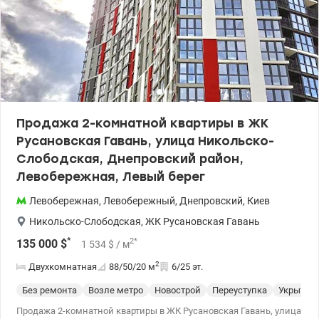
салоны красоты, кафе, рестораны, химчистки и многое другое.
Звоните (или пишите Viber/Telegram) для предварительной
записи на просмотр. Цена 56 000 у.е. Марина, тел.: 063 392 35 35
valion.ua/1148663
Продажа 2-комнатной квартиры в ЖК
Русановская Гавань, улица Никольско-
Слободская, Днепровский район,
Левобережная, Левый берег
Левобережная
,
Левобережный
,
Днепровский
,
Киев
Никольско-Слободская
,
ЖК Русановская Гавань
*
2
*
135 000
$
1 534
$
/ м
2
Двухкомнатная
88/50/20
м
6/25 эт.
Без ремонта
Возле метро
Новострой
Переуступка
Укрытие
Продажа 2-комнатной квартиры в ЖК Русановская Гавань, улица