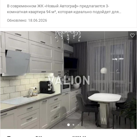
В современном ЖК «Новый Автограф» предлагается 3-
комнатная квартира 94 м², которая идеально подойдет для
семьи или пары, которая любит простор и планирует
Обновлено: 18.06.2026
комфортную жизнь в Киеве. Ул. Князя Романа Мстиславовича,
22 19 этаж из 26 – с панорамным видом на парк. Почему эта
квартира? Это тот вариант, который покупают для жизни на
годы, а не как временный компромисс. ✔ Функциональная
планировка: просторная кухня-гостиная 23 м² – это сердце
дома, где собирается вся семья; три отдельные комнаты, будет
собственный уголок для каждого – спальня, детская, кабинет;
разделение на частную и гостевую зоны, два санузла, кладовая
– максимум удобства. Большие окна, много природного света –
легко реализовать современный интерьер без ограничений. ✔
Готовая база под ваш ремонт: уже есть стяжка, заведены
коммуникации, установленные радиаторы и котел,
индивидуальные счетчики – контроль затрат и комфорта. Эта
квартира – не просто квадратные метры. Это возможность
создать свое пространство по собственному вкусу. Про
комплекс. ЖК «Новый Автограф» - это закрытая территория и
охрана, видеонаблюдение, подземный паркинг, современный,
ухоженный двор с детскими и спортивными площадками.
Локация, которая продает сама себя: вокруг парк Победы –
место для прогулок и спорта. Метро, ​​супермаркеты, ТРЦ, кафе –