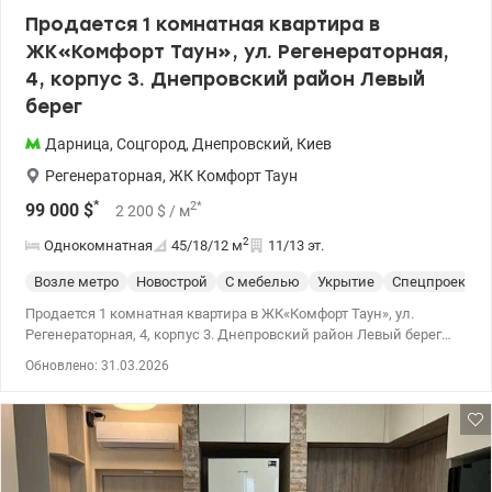
Продается 1 комнатная квартира в
ЖК«Комфорт Таун», ул. Регенераторная,
4, корпус 3. Днепровский район Левый
берег
Дарница
,
Соцгород
,
Днепровский
,
Киев
Регенераторная
,
ЖК Комфорт Таун
*
2
*
99 000
$
2 200
$
/ м
2
Однокомнатная
45/18/12
м
11/13 эт.
Возле метро
Новострой
С мебелью
Укрытие
Спецпроект
Продается 1 комнатная квартира в ЖК«Комфорт Таун», ул.
Регенераторная, 4, корпус 3. Днепровский район Левый берег
Расположена на 11 этаже 13-ти этажного дома. Площадь общая
Обновлено: 31.03.2026
45 кв.м. Ремонт выполнен из качественных материалов.Есть
гардероб. Дом очень теплый. Установлен индивидуальный
счетчик на отопление. Есть также счетчики на свет и на воду.
Квартира полностью укомплектована мебелью и
техникой.Заходи и живи! Закрытая территория с круглосуточной
охраной, видеонаблюдением, своей инфраструктурой, парками