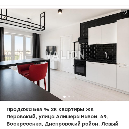
госпрограммы (еОселя, еВосстановление). Расположена 25
этаж из 26 в доме №22-25 монолитно-каркасной технологии
строительства 2022 года. Площадь: 49 / 19 / 13,5 м2: • опен-спейс,
или разделение на отдельную комнату и кухню • застекленная
лоджия и просторная прихожая • санузел смежный ЖК
Русановская Гавань – комплекс комфорта класса расположен
на берегу Днепра: закрытая территория, охрана и
видеонаблюдение 24/7, подземный и наземный паркинг,
детские и спортивные площадки, зоны отдыха на обустроенной
набережной, множество кафе и ресторанов, большой
супермаркет Сильпо. ЖК полностью автономный, ведь в
каждом доме своя котельная, скоростные лифты, генераторы –
все для комфортного проживания в любое время. Метро
Левобережная – 10 мин пешком. До центра Киева – 15 минут на
авто. Приглашаю на просмотр этой замечательной квартиры.
Почувствуйте все преимущества комплекса. Цена 75 000 у.е.
Марина, тел.: 063 392 35 35 valion.ua/1152191
Продажа Без % 2К квартиры ЖК
Перовский, улица Алишера Навои, 69,
Воскресенка, Днепровский район, Левый