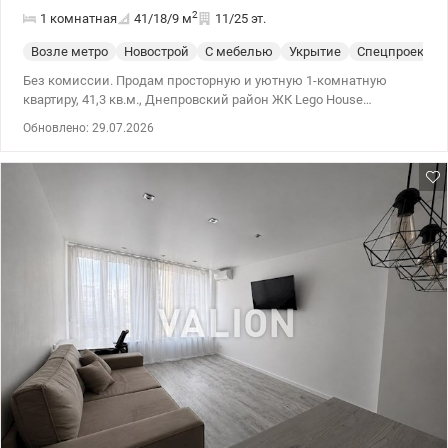
2
1 комнатная
41/18/9
м
11/25 эт.
Возле метро
Новострой
С мебелью
Укрытие
Спецпроект
Без комиссии. Продам просторную и уютную 1-комнатную
квартиру, 41,3 кв.м., Днепровский район ЖК Lego House
ул.Сивашская, 12/2, 41,3/17,9/9,4 кв.м., 11/25 этаж. Дом 1.
Обновлено: 29.07.2026
Квартира с качественным ремонтом – делали для себя,
изменились планы. Осталось установить мебель по своему
вкусу. Планировка раздельная – большая и светлая комната
17,9 кв.м., кухня с выходом на лоджию. На лоджии деревянный
пол, в комнате ламинат, в кухне, санузле и прихожей плитка.
Санузел смежный – установлена качественная сантехника,
бойлер. Есть возможность установить автономное отопление –
электрокотел – все подготовлено. Квартира внутри дома, очень
теплая. Дом 2019 года – три лифта, консьерж,
видеонаблюдение, автономное отопление – собственная
котельная. Есть генератор – при отключениях света работают
лифты, есть вода, тепло. Укрытие в доме. На первом этаже есть
частный детский сад, супермаркет. Оборудован пандус.
Развитая инфраструктура района – школы, садики,
супермаркеты, отделения банков, почты, детские и спортивные
площадки – все рядом. Удобная транспортная развязка – рядом
трамвайная линия, транспорт в разные районы города,