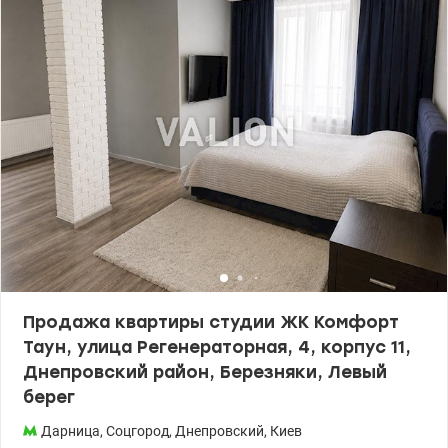
отопления в комплексе ЖК КОМФОРТ+ класса на берегу Днепра
с открытой набережной и оборудованными зонами отдыха,
прогулок, спорта. Закрытая территория, уютные входные группы,
консьерж-сервис, видеонаблюдение и охрана 24/7. Подземные
и гостевые паркинги, укрытия. Пешком до м. Левобережная – 10
мин. До центра Киева – 15 минут на авто. На территории ЖК и в
микрорайоне развита инфраструктура - салоны красоты,
медицинские учреждения, аптеки, школы, детские сады,
отделения банков, рестораны и кофейни на любой вкус,
супермаркеты (Новус, АТБ, Сильпо), спорткомплексы, фитнес-
клуб, МВЦ, Яхт-клуб, хит. Звоните (или пишите Viber/Telegram)
для предварительной записи на просмотр и убедитесь сами, что
это лучшее предложение в ЖК Русановская Гавань. Переуступку
платим. Цена 136 000 у.е. Марина, тел.: 063 392 35 35
valion.ua/1155074
Продажа квартиры студии ЖК Комфорт
Таун, улица Регенераторная, 4, корпус 11,
Днепровский район, Березняки, Левый
берег
Дарница
,
Соцгород
,
Днепровский
,
Киев