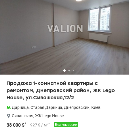
двухъярусной кроватью ▫️ Отдельное рабочее место для
комфортной работы или учебы ▫️ Отдельная гардеробная и
большое зеркало в коридоре ▫️ Мебель изготовлена на заказ из
премиальных материалов ▫️ Подогрев пола Комплекс с закрытой
территорией, охраной, видеонаблюдением и современной
инфраструктурой. Для комфорта жильцов: • вместительные
паркинги и гостевые стоянки • укрытия и генераторы • зоны для
колясок в подъездах На территории ЖК — настоящий «город в
городе»: спортивные площадки и фитнес-центр парковые и
прогулочные зоны детские площадки и детские сады учебные
заведения аптеки и лаборатории кафе, рестораны, салоны
красоты, химчистка и супермаркеты. Станция метро
«Левобережная» — 10 минут . До центра — около 10 минут на
машине.Цена 95000 у.е. моб. 063 734 98 34 Дмитрий
Valion.ua/1153145
Продажа 1-комнатной квартиры с
ремонтом, Днепровский район, ЖК Lego
House, ул.Сивашская,12/2
Дарница
,
Старая Дарница
,
Днепровский
,
Киев
Сивашская
,
ЖК Lego House
*
2
*
38 000
$
927
$
/ м
Без комиссии