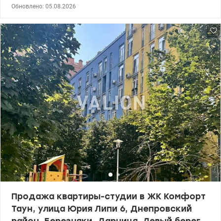
Мстиславича, 22 в Днепровском районе! Общая площадь - 47,6
Обновлено: 05.08.2026
кв.м на 5 этаже / 26 этаж дома. Дом, введенный в
эксплуатацию, индивидуальное отопление. Рациональная и
удобная планировка позволяет легко реализовать
современный дизайн под себя – большая кухня-гостиная,
отдельная спальня и санузел. Состояние – после застройщика,
что дает возможность произвести ремонт под свой стиль.
Входная группа холл – вестибюля меблирована с
дизайнерским оформлением и консьерж-сервисом, а также
имеет систему контроля доступа. Закрыта территория с
видеонаблюдением 24/7, подземный паркинг с лифтом.
Обустроена детская площадка. Рядом с ЖК развита
инфраструктура, необходимая для комфортного проживания:
магазины, аптеки, маркеты, кофейни, банкоматы, отделения
почты, рынок, больницы, университет, колледж, парк «Победа» с
озером, лес. Удобная транспортная доступность -метр Дарница
– 20 мин пешком. Рядом супермаркеты: Сильпо, Варус, Новус,
Рынок Юность Цена: 85000 у.е. Тел. 050 355 37 46 Екатерина
valion.ua/ 1150627
Продажа квартиры-студии в ЖК Комфорт
Таун, улица Юрия Липи 6, Днепровский