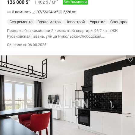
*
2
*
136 000
$
1 402
$
/ м
Без комиссии
2
3 комнаты
97/56/24
м
5/26 эт.
Без ремонта
Возле метро
Новострой
Укрытие
Спецпроект
Продажа без комиссии 2-комнатной квартиры 96,7 кв. в ЖК
Русановская Гавань, улица Никольско-Слободская,
Днепровский район, Левобережная, Левый берег Комфортный 5
Обновлено: 06.08.2026
этаж из 26. Секция 2 в доме №13-17 монолитно-каркасной
технологии строительства. Дата введения: август 2026 года (с 1
сентября – начало ремонтных работ). Квартира имеет
двухстороннюю планировку с правильной геометрией
пространства 96.7/55.6/24 м2. • кухня-гостиная, из которой
можно сделать дополнительную комнату • две отдельные
спальные комнаты • два санузла по обе стороны квартиры •
гардеробная и просторная прихожая Один из лучших домов
Ковальской: • стены из керамического кирпича, утепленный
фасад, полностью панорамные окна. • новые скоростные
лифты, генераторы – комфорт в любое время • прямой выход из
дома в 2-уровневый подземный паркинг • автономная система
отопления в комплексе ЖК КОМФОРТ+ класса на берегу Днепра
с открытой набережной и оборудованными зонами отдыха,
прогулок, спорта. Закрытая территория, уютные входные группы,
консьерж-сервис, видеонаблюдение и охрана 24/7. Подземные