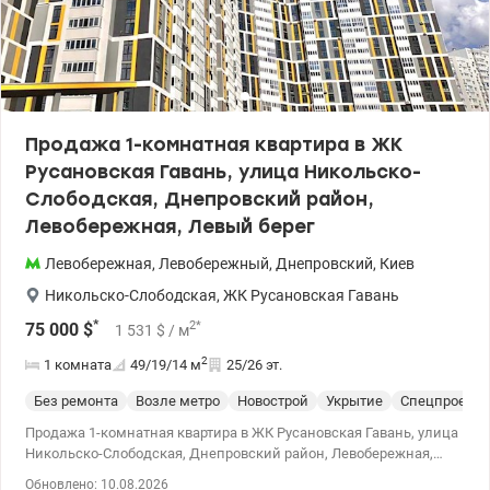
кафе, аптеки, салоны красоты – все в пешей доступности; •
удобная транспортная развязка и быстрый доступ в метро. Эта
квартира станет отличным выбором как для собственного
проживания, так и для выгодной инвестиции в аренду. Цена
92000у.е., 0976449950 Наталья, valion.ua/1152525
Продажа 1-комнатная квартира в ЖК
Русановская Гавань, улица Никольско-
Слободская, Днепровский район,
Левобережная, Левый берег
Левобережная
,
Левобережный
,
Днепровский
,
Киев
Никольско-Слободская
,
ЖК Русановская Гавань
*
2
*
75 000
$
1 531
$
/ м
2
1 комната
49/19/14
м
25/26 эт.
Без ремонта
Возле метро
Новострой
Укрытие
Спецпроект
Продажа 1-комнатная квартира в ЖК Русановская Гавань, улица
Никольско-Слободская, Днепровский район, Левобережная,
Левый берег Квартира с правом собственности: подходит под
Обновлено: 10.08.2026