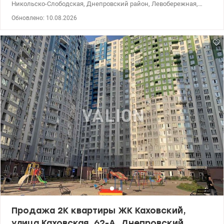
Никольско-Слободская, Днепровский район, Левобережная,
Левый берег Уникальный панорамный вид из окон на Киево-
Обновлено: 10.08.2026
Печерскую лавру и Родину-Матерь. Комфортный 6 этаж из 25 в
доме №28 монолитно-каркасной технологии строительства 2025
года. Площадь: 88/50/20 м2: • кухня-гостиная • две отдельные
комнаты • просторный коридор • два санузла • балкон •
гардеробная ЖК Русановская Гавань – комплекс комфорта
класса расположен на берегу Днепра: закрытая территория,
охрана и видеонаблюдение 24/7, подземный и наземный
паркинг, детские и спортивные площадки, зоны отдыха на
обустроенной набережной, множество кафе и ресторанов,
большой супермаркет Сильпо. ЖК полностью автономный, ведь
в каждом доме своя котельная, скоростные лифты, генераторы
– все для комфортного проживания в любое время. Метро
Левобережная – 10 мин пешком. До центра Киева – 15 минут на
авто. Приглашаю на просмотр этой замечательной квартиры!
Почувствуйте все преимущества комплекса. Продажа по
переуступке 50/50. Ключи на руках. Цена 135 000 у.е. Марина,
тел.: 063 392 35 35 valion.ua/1148572
Продажа 2К квартиры ЖК Каховский,
улица Каховская, 62-А, Днепровский