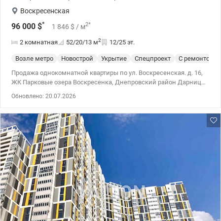
Воскресенская
*
2
*
96 000
$
1 846
$
/ м
2
2 комнатная
52/20/13
м
12/25 эт.
Возле метро
Новострой
Укрытие
Спецпроект
С ремонтом
Продажа однокомнатной квартиры по ул. Воскресенская. д. 16,
ЖК Парковые озера Воскресенка, Днепровский район Дарница
Левобережная на 12 этаже 25 этажного дома. Общая площадь 52
Обновлено: 20.07.2026
кв.м., жилая площадь 20 кв.м., площадь кухни 13 кв.м. Квартира
с качественным современным ремонтом полностью готова к
проживанию. Продуманная планировка обеспечивает
максимум пространства и комфорта. Большая кухня станет
излюбленным местом для семейных ужинов и теплых встреч с
друзьями. Преимущества квартиры: ✔ качественный ремонт –
без дополнительных затрат; ✔ просторная жилая комната; ✔
Большая кухня 13 м²; ✔ комфортный 12-й этаж с красивым
видом из окон; ✔ современное здание со скоростными
лифтами и ухоженной придомовой территорией. Преимущества
ЖК «Парковые Озера»: • закрытая и ухоженная территория; •
рядом парк «Победа» с озерами, зонами для прогулок и отдыха;
• детские и спортивные площадки; • магазины, супермаркеты,