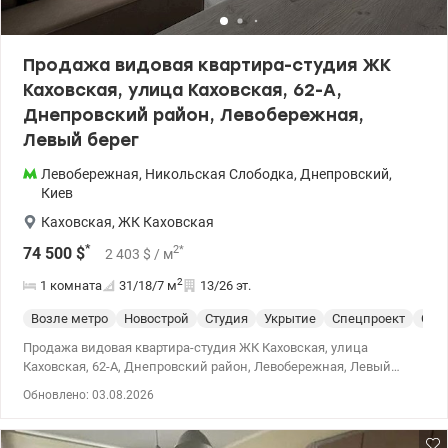
пригородная электричка. Документам больше 3 лет.
Оформление минимальное. Без комиссии. Цена: 38000у.е.
0950075762 Татьяна, valion.ua/1153143
Продажа видовая квартира-студия ЖК
Каховская, улица Каховская, 62-А,
Днепровский район, Левобережная,
Левый берег
Левобережная
,
Никольская Слободка
,
Днепровский
,
Киев
Каховская
,
ЖК Каховская
*
2
*
74 500
$
2 403
$
/ м
2
1 комната
31/18/7
м
13/26 эт.
Возле метро
Новострой
Студия
Укрытие
Спецпроект
С р
Продажа видовая квартира-студия ЖК Каховская, улица
Каховская, 62-А, Днепровский район, Левобережная, Левый
берег Квартира с панорамным видом для студента, молодой
Обновлено: 03.08.2026
пары или выгодный вариант для инвестиции. Общая площадь –
31 м², жилая – 18 м², кухня – 7 м². Расположена на 13 этаже 26-
этажного дома 2020 года. Продуманная планировка: - большая