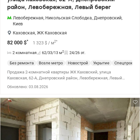
район, Левобережная, Левый берег
Левобережная
,
Никольская Слободка
,
Днепровский
,
Киев
Каховская
,
ЖК Каховская
*
2
*
82 000
$
1 323
$
/ м
2
2 комнатная
62/33/13
м
24/26 эт.
Без ремонта
Возле метро
Новострой
Укрытие
Спецпроект
Продажа 2-комнатной квартиры ЖК Каховский, улица
Каховская, 62-А, Днепровский район, Левобережная, Левый
берег Общая площадь – 62,4 м², из которых 33,4 м² – жилая зона
Обновлено: 03.08.2026
и 12,6 м² – кухня. Квартира расположена на 24 этаже 26-
этажного дома 2020 года (монолитно-каркасный). Квартира
односторонняя с удобной планировкой: • две отдельные
комнаты • кухня с выходом на балкон • просторная прихожая •
санузел раздельный с ванной. Вместительный подземный
паркинг и гостевые стоянки, укрытия; есть генератор на лифты и
водоснабжение. Отопление центральное. Удобное
расположение: в центр Киева — 15 минут на авто. Пешком в м.
Левобережная — 15 мин, м. Дарница — 20 мин, м. Крещатик — 30