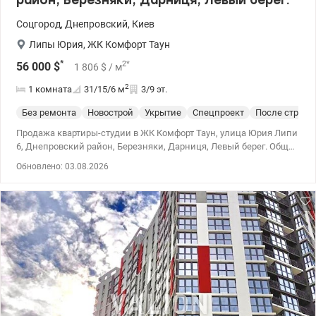
район, Березняки, Дарниця, Левый берег.
Соцгород
,
Днепровский
,
Киев
Липы Юрия
,
ЖК Комфорт Таун
*
2
*
56 000
$
1 806
$
/ м
2
1 комната
31/15/6
м
3/9 эт.
Без ремонта
Новострой
Укрытие
Спецпроект
После строит
Продажа квартиры-студии в ЖК Комфорт Таун, улица Юрия Липи
6, Днепровский район, Березняки, Дарниця, Левый берег. Общая
площадь квартиры – 31,3 м², из которых 14,9 м² – жилая зона и
Обновлено: 03.08.2026
5,7 м² – кухня. Квартира расположена на 3 этаже 9-этажного
дома. В квартире панорамные окна, внутри панорамная лоджия.
После строителей. Централизованное отопление. Просторные
парковки и удобные гостевые стоянки. Укрытия и генераторы
для комфортного проживания. Подъезды оборудованы
специальными зонами для хранения колясок. Развитая
инфраструктура закрытого ЖК «город в городе» включает:
спортивные площадки и фитнес-центр; зеленые парки и
прогулочные зоны; детские игровые просторы; образовательные
учреждения и детские сады; аптеки и лаборатории;
супермаркеты, а также широкий спектр сервисов, таких как