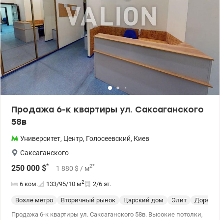
Продажа 6-к квартиры ул. Саксаганского
58в
Университет
,
Центр
,
Голосеевский
,
Киев
Саксаганского
*
2
*
250 000
$
1 880
$
/ м
2
6 ком.
133/95/10
м
2/6 эт.
Возле метро
Вторичный рынок
Царский дом
Элит
Дорево
Продажа 6-к квартиры ул. Саксаганского 58в. Высокие потолки,