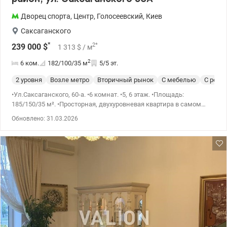
Дворец спорта
,
Центр
,
Голосеевский
,
Киев
Саксаганского
*
2
*
239 000
$
1 313
$
/ м
2
6 ком.
182/100/35
м
5/5 эт.
2 уровня
Возле метро
Вторичный рынок
С мебелью
С ремо
•Ул.Саксаганского, 60-а. •6 комнат. •5, 6 этаж. •Площадь:
185/150/35 м². •Просторная, двухуровневая квартира в самом
центре Столицы. •Качественный, свежий, капитальный ремонт!
Обновлено: 31.03.2026
3-х сторонняя. •Квартира обставлена дорогой мебелью. Высокие
потолки 3,8 м. •На полу натуральная, сосновая доска; испанская
плитка. •Кухня-студио полностью оснащена европейской
техникой. Кондиционер. •Немецкие МПЛ окна с шумоизоляцией
и защитой SPF. •2 санузла, дорогая сантехника. •Просторный
балкон. •Дорогой биокамин, создающий неповторимый уют в
доме. •2 паркоместа с отдельным въездом. •Рядом школа, ТРЦ,
банки, рестораны, центр города. 044 200 10 80 valion.ua/899453