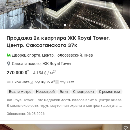
Продажа 2к квартира ЖК Royal Tower.
Центр. Саксаганского 37к
Дворец спорта
,
Центр
,
Голосеевский
,
Киев
Саксаганского
,
ЖК Royal Tower
*
2
*
270 000
$
4 154
$
/ м
2
1 комната
65/16/35
м
22/30 эт.
Возле метро
Новострой
Элит
Спецпроект
С ремонтом
ЖК Royal Tower – это недвижимость класса элит в центре Киева.
В комплексе есть: -круглосуточная охрана и контроль доступа; -
подземный паркинг; - консьерж-сервис; - собственно SPA-зона
Обновлено: 06.08.2026
(спортзал, сауна, хаммам); - общая терраса-сад на крыше.
Квартира с качественным и стильным ремонтом, выполненным
из дорогих материалов, оборудована всей необходимой