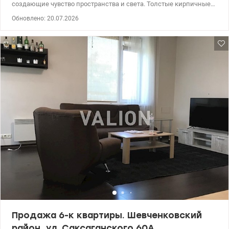
создающие чувство пространства и света. Толстые кирпичные
стены – тишина тепло и надежность. Наличие места для
Обновлено: 20.07.2026
парковки автомобилей (при сильной загруженности
парковочных мест в центре города) . Удобная транспортная
развязка и развитая инфраструктура - рядом магазины, кафе,
банки, остановки общественного транспорта. На данный
момент квартира используется под офис, но легко может быть
переоборудована в просторное жилье или представительское
бизнес-пространство. 044 200 10 80 valion.ua/1029792
Продажа 6-к квартиры. Шевченковский
район, ул. Саксаганского 60А