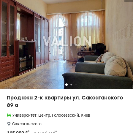
техникой. Все делали для себя. В квартире никто не проживал,
всё совершенно новое. Расположена на 22 этаже с шикарным
видом на центр города. 044 200 10 80 valion.ua/1089303
Продажа 2-к квартиры ул. Саксаганского
89 а
Университет
,
Центр
,
Голосеевский
,
Киев
Саксаганского
*
2
*