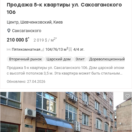
Продажа 5-к квартиры ул. Саксаганского
106
Центр
,
Шевченковский
,
Киев
Саксаганского
*
2
*
210 000
$
2 019
$
/ м
2
Пятикомнатная
104/76/13
м
4/4 эт.
Вторичный рынок
Царский дом
Элит
Дореволюционный до
Продажа 5-к квартиры ул. Саксаганского 106. Дом царской эпохи
с высотой потолков 3,5 м. Эта квартира может быть стильным
офисом в центре города, комфортным представительским
Обновлено: 27.04.2026
жильем, дизайнерским жильем. Преимущества локации –
центр столицы, престижный Шевченковский район. Рядом
бизнес-центры, рестораны, магазины, метро и удобная
транспортная развязка в пешей доступности.