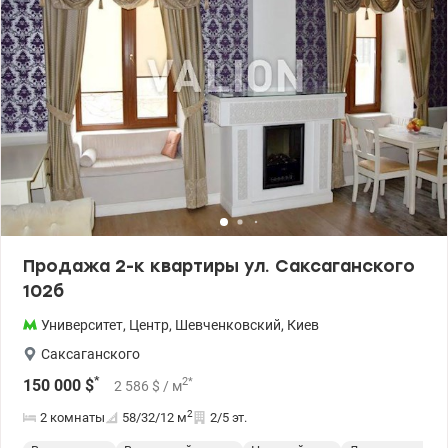
Продажа 2-к квартиры ул. Саксаганского
102б
Университет
,
Центр
,
Шевченковский
,
Киев
Саксаганского
*
2
*
150 000
$
2 586
$
/ м
2
2 комнаты
58/32/12
м
2/5 эт.