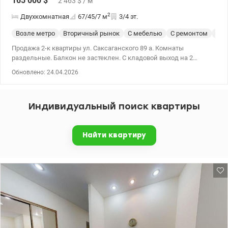
165 000
$
2 463
$
/ м
2
Двухкомнатная
67/45/7
м
3/4 эт.
Возле метро
Вторичный рынок
С мебелью
С ремонтом
Укр
Продажа 2-к квартиры ул. Саксаганского 89 а. Комнаты
раздельные. Балкон не застеклен. С кладовой выход на 2
уровень. Капитальный ремонт сантехники, электрики делался в
Обновлено: 24.04.2026
2019 году. Квартира укомплектована всей необходимой
мебелью и бытовой техникой. Рядом Ботанический сад им.
Фомина, парк им. Шевченка, магазины, кафе, банки. 044 200 10
Индивидуальный поиск квартиры
80 valion.ua/1077560
Найти квартиру