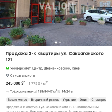
Продажа 3-к квартиры ул. Саксаганского
121
Университет
,
Центр
,
Шевченковский
,
Киев
Саксаганского
*
2
*
245 000
$
1 775
$
/ м
2
Трёхкомнатная
138/84/47
м
14/24 эт.
Возле метро
Вторичный рынок
Укрытие
Элит
Спецпроект
Продажа 3-к квартиры ул. Саксаганского 121. С панорамным
видом из окон. Дом находится во дворе. Рядом станции метро