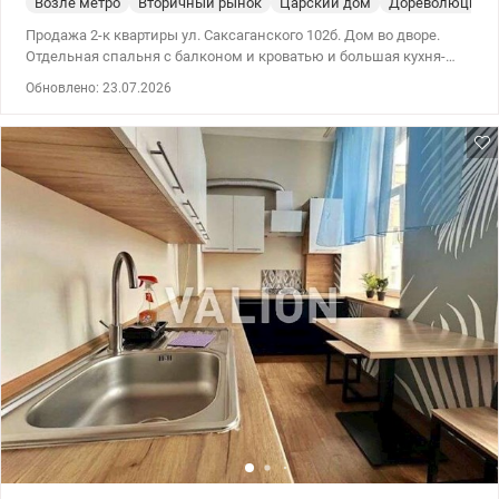
Возле метро
Вторичный рынок
Царский дом
Дореволюцион
Продажа 2-к квартиры ул. Саксаганского 102б. Дом во дворе.
Отдельная спальня с балконом и кроватью и большая кухня-
гостиная. В квартире выполнен дизайнерский ремонт. Метро
Обновлено: 23.07.2026
университет – 5 мин. пешком. Парковка во дворе, а также рядом
есть новостройки с подземными паркингами. Укрытие в
соседнем доме. 044 200 10 80 valion.ua/1150941