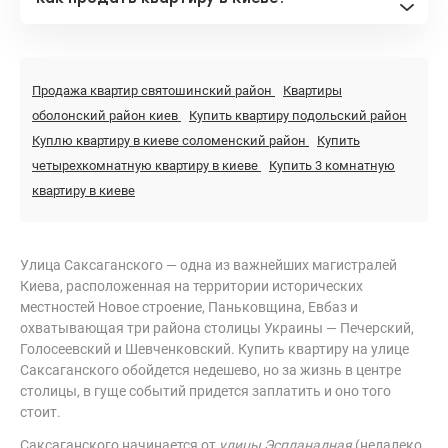
Продажа квартир святошинский район
Квартиры
оболонский район киев
Купить квартиру подольский район
Куплю квартиру в киеве соломенский район
Купить
четырехкомнатную квартиру в киеве
Купить 3 комнатную
квартиру в киеве
Улица Саксаганского — одна из важнейших магистралей
Киева, расположенная на территории исторических
местностей Новое строение, Паньковщина, Евбаз и
охватывающая три района столицы Украины — Печерский,
Голосеевский и Шевченковский. Купить квартиру на улице
Саксаганского обойдется недешево, но за жизнь в центре
столицы, в гуще событий придется заплатить и оно того
стоит.
Саксаганского начинается от
улицы Эспланадная
(недалеко