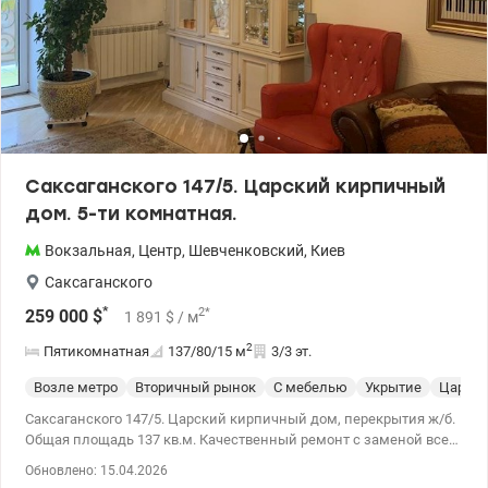
Саксаганского 147/5. Царский кирпичный
дом. 5-ти комнатная.
Вокзальная
,
Центр
,
Шевченковский
,
Киев
Саксаганского
*
2
*
259 000
$
1 891
$
/ м
2
Пятикомнатная
137/80/15
м
3/3 эт.
Возле метро
Вторичный рынок
С мебелью
Укрытие
Царски
Саксаганского 147/5. Царский кирпичный дом, перекрытия ж/б.
Общая площадь 137 кв.м. Качественный ремонт с заменой всех
комуникаций и перекрытия, использование натуральных
Обновлено: 15.04.2026
материалов, мебель от мировых производителей: две спальни,