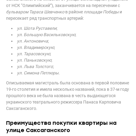
от НСК “Олимпийский”), заканчивается на пересечении с
бульваром Тараса Шевченко
в районе
площади Победы
и
пересекает ряд транспортных артерий:
ул. Шота Руставели
;
ул. Большую Васильковскую
;
ул. Антоновича
;
ул. Владимирскую
;
ул. Тарасовскую
;
ул. Паньковскую
;
ул. Льва Толстого
;
ул. Симона Петлюры
.
Описываемая магистраль была основана в первой половине
19-го столетия и имела несколько названий, пока в 37-м году
прошлого века не была названа в честь выдающегося
украинского театрального режиссера Панаса Карповича
Саксаганского.
Преимущества покупки квартиры на
улице Саксаганского