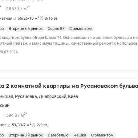
*
2
*
2 857
$
/ м
2
натная
56/26/10
м
3/16 эт.
ро
Вторичный рынок
Cерия 87
С ремонтом
ьв. Игоря Шамо 14. Окна выходят на зеленый бульвар и новые теннисные
йзаж и максимум тишины. Качественный ремонт с использованием
 продуманную планировку, комфортную для проживания,
20.07.2026
никаких вложений. Дом расположен в центре Русановки. 044 200 10 80 va
 2 комнатной квартиры на Русановском бульва
режная
,
Русановка
,
Днепровский
,
Киев
ский
2
*
1 594
$
/ м
2
ная
53/33/7
м
2/9 эт.
ро
Вторичный рынок
С мебелью
Чешка
С ремонтом