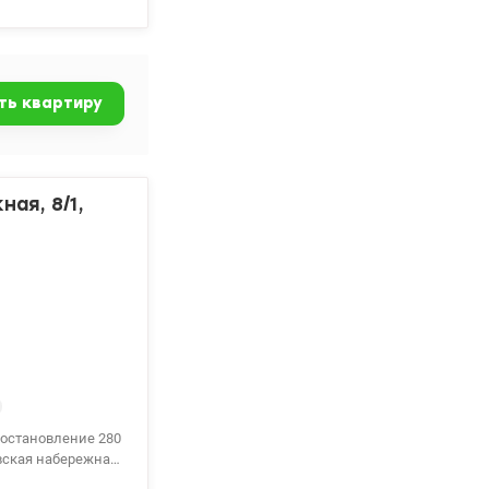
чики на холодную
ное. Светлая,
одъезд
 от дома новый
обережная» 15
ть квартиру
лностью готовы.
е. С
6-641-57-49. С
ая, 8/1,
(постановление 280