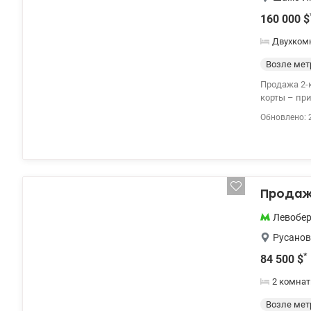
160 000
$
Двухком
Возле мет
Продажа 2-к квартиры бул
корты – приятный пе
премиальных материалов. Квартира имеет
Обновлено: 
не требует 
Продажа
Левобе
Русанов
*
84 500
$
2 комнат
Возле мет