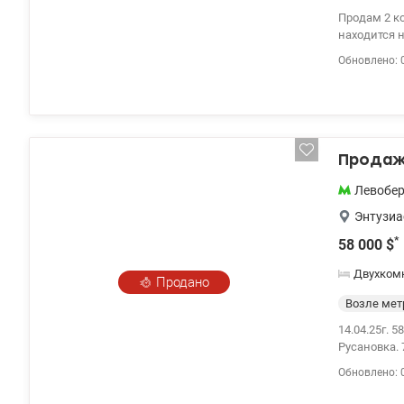
Продам 2 ко
находится 
(холодильн
Обновлено: 
облицован 
коридор и к
инфраструкт
Набережная
Метро Лево
Продажа
Левобе
Энтузиа
*
58 000
$
Двухком
Продано
Возле мет
14.04.25г. 
Русановка. 
после косм
Обновлено: 
двор. Хоро
остекленны