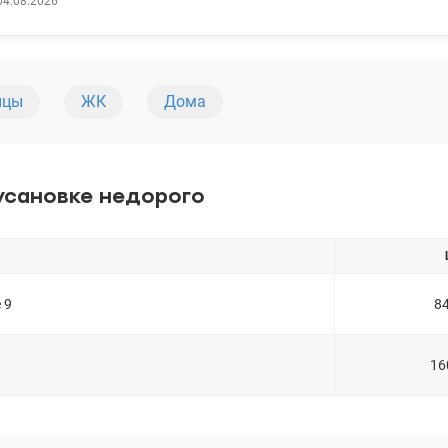
04.08.2026
 кафе, школы, детские сады и вся нужная
ура для комфортной жизни. valion.ua/1123483
ицы
ЖК
Дома
усановке недорого
 9
8
16