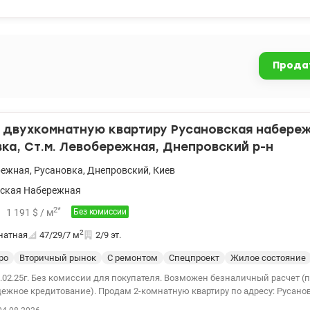
к, телевизор и мебель. Централизованное отопление, поверенные счет
воду, новый электросчетчик. Подведены и подключены интернет и кабель
ира внутри дома, не торцевая. Фото соответствуют на 100%, есть видеообзор. П
 домофон, аккуратный лифт. Зелёная придомовая территория. Недалеко
огулок с красивыми видами. Удобная транспортная развязка, до г. «Лев
Прода
ом, или 5 минут на транспорте. Документам больше 3 лет, к продаже по
едложение, как для жизни, так и для аренды. Заинтересовались? Звонит
ем отвечу на все вопросы и запишу на просмотр. Цена - 58000 у.е Тел: 06
ваш риэлтор. Елена Сенатосенко. valion.ua/1129550
двухкомнатную квартиру Русановская набережн
ка, Ст.м. Левобережная, Днепровский р-н
режная
,
Русановка
,
Днепровский
,
Киев
ская Набережная
2
*
1 191
$
/ м
Без комиссии
2
натная
47/29/7
м
2/9 эт.
ро
Вторичный рынок
С ремонтом
Спецпроект
Жилое состояние
05.02.25г. Без комиссии для покупателя. Возможен безналичный расчет 
 Продам 2-комнатную квартиру по адресу: Русановская набережная,
вский район. 2/9 эт. Теплая просторная квартира. Двухсторонняя. Окна на