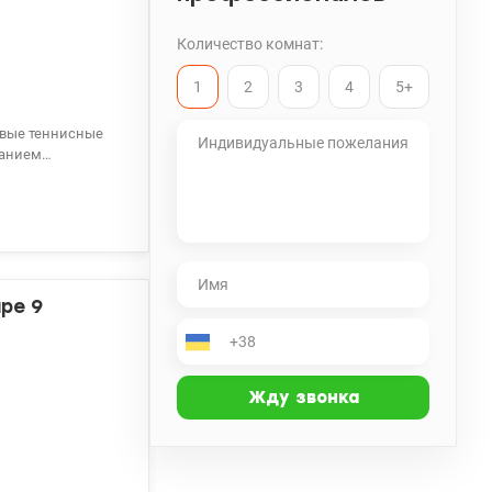
Количество комнат:
1
2
3
4
5+
lion.ua/1141739
ре 9