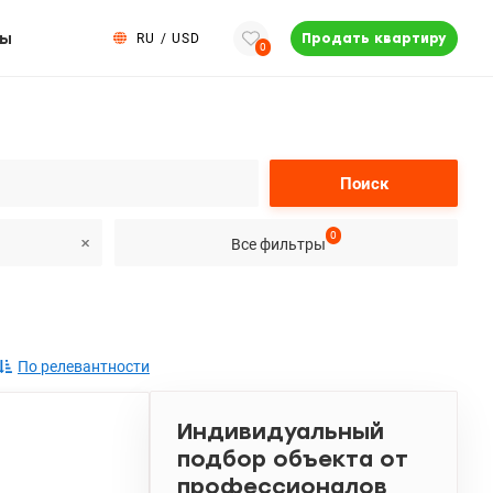
ты
RU
/
USD
Продать квартиру
0
Поиск
0
Все фильтры
По релевантности
Индивидуальный
подбор объекта от
профессионалов