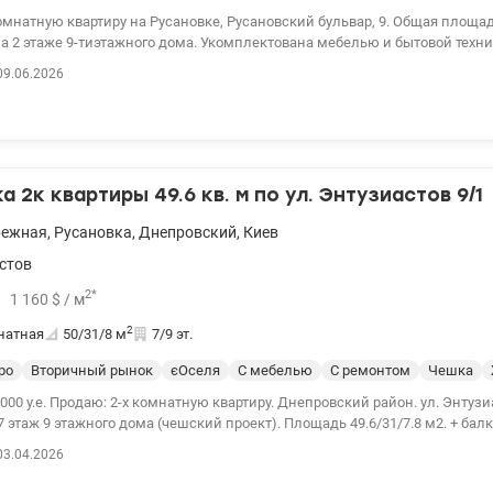
мнатную квартиру на Русановке, Русановский бульвар, 9. Общая площад
на 2 этаже 9-тиэтажного дома. Укомплектована мебелью и бытовой техн
ик, бойлер). Окна металлопластиковые, балкон застеклен. Санузел раз
09.06.2026
плиткой, новая сантехника. Выполнена замена проводки. Пол: комнаты 
ухня - плитка. Входная бронедверь, межкомнатные - дерево. Отлично ра
ура: школы, лицеи, детские садики, супермаркеты, отделения банков, к
 вдоль Днепра, детские площадки. Остановка транспорта в 3 минутах хо
бережная до 15 минут пешком.
 2к квартиры 49.6 кв. м по ул. Энтузиастов 9/1
режная
,
Русановка
,
Днепровский
,
Киев
стов
2
*
1 160
$
/ м
2
натная
50/31/8
м
7/9 эт.
ро
Вторичный рынок
єОселя
С мебелью
С ремонтом
Чешка
58000 у.е. Продаю: 2-х комнатную квартиру. Днепровский район. ул. Энтузиа
7 этаж 9 этажного дома (чешский проект). Площадь 49.6/31/7.8 м2. + бал
етического ремонта, коммуникации поменяны. Окна (rehay), с видом в 
03.04.2026
шая планировка: две отдельные комнаты, просторная кухня, коридор с 
й балкон. Санузел раздельный. Есть стиральная машинка, бойлер, кон