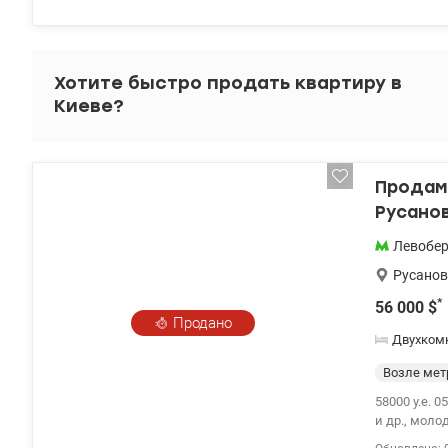
холодильни
и горячую 
теплая кварт
ухоженный,
Хотите быстро продать квартиру в
парк для пр
Киеве?
минут пешк
Хорошее пр
удовольстви
уважением, 
Продам 
Русанов
Левобе
Русанов
*
56 000
$
Продано
Двухком
Возле мет
58000 у.е. 
и др., молодежное кредитование).
д. 8/1, Русановка, Днепро