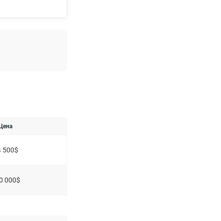
Цена
4 500$
0 000$