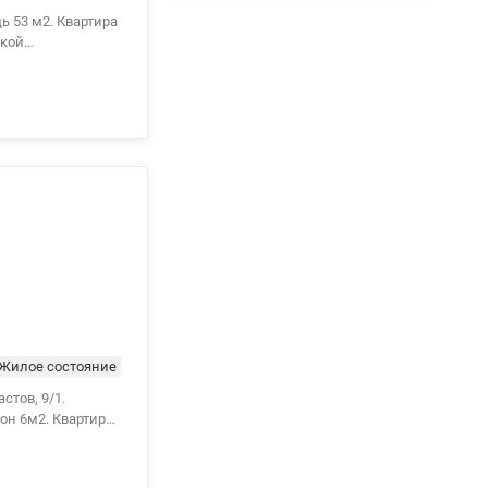
ь 53 м2. Квартира
икой
дельный,
- ковролин,
звита
афе и рестораны.
дьбы от дома.
Жилое состояние
стов, 9/1.
кон 6м2. Квартира
тихий зеленый
нишей и большой
диционеры,