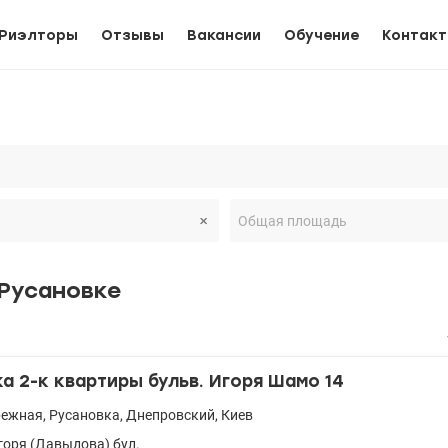
Риэлторы
Отзывы
Вакансии
Обучение
Контак
 Русановке
 2-к квартиры бульв. Игоря Шамо 14
режная
,
Русановка
,
Днепровский
,
Киев
оря (Давыдова) бул.