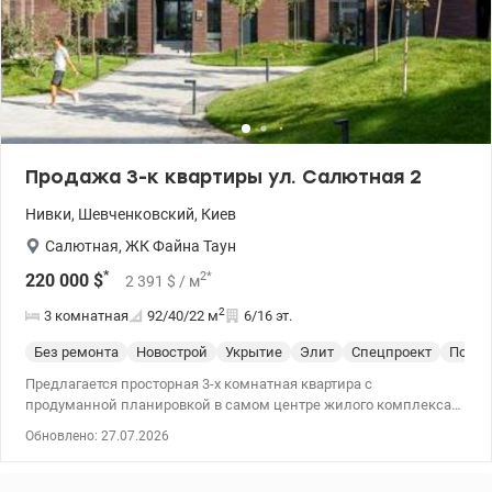
Продажа 3-к квартиры ул. Салютная 2
Нивки
,
Шевченковский
,
Киев
Салютная
,
ЖК Файна Таун
*
2
*
220 000
$
2 391
$
/ м
2
3 комнатная
92/40/22
м
6/16 эт.
Без ремонта
Новострой
Укрытие
Элит
Спецпроект
После
Предлагается просторная 3-х комнатная квартира с
продуманной планировкой в ​​самом центре жилого комплекса
«Файна Таун». Это идеальный вариант для тех, кто хочет создать
Обновлено: 27.07.2026
интерьер своей мечты без компромиссов. Преимущества
квартиры: высота потолков 3,15 м, что придает пространству и
свету; панорамные окна от пола до потолка с видом на тихую