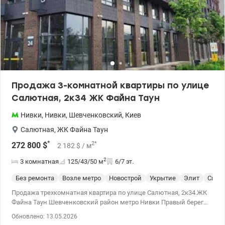
Продажа 3-комнатной квартиры по улице
Салютная, 2к34 ЖК Файна Таун
Нивки
,
Нивки
,
Шевченковский
,
Киев
Салютная
,
ЖК Файна Таун
*
2
*
272 800
$
2 182
$
/ м
2
3 комнатная
125/43/50
м
6/7 эт.
Без ремонта
Возле метро
Новострой
Укрытие
Элит
Спец
Продажа трехкомнатная квартира по улице Салютная, 2к34.ЖК
Файна Таун Шевченковский район метро Нивки Правый берег
Большая кухня-гостиная 50м2, три раздельные спальные
Обновлено: 13.05.2026
комнаты, панорамный вид на променад. Планировка позволяет