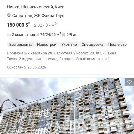
Нивки
,
Шевченковский
,
Киев
Салютная
,
ЖК Файна Таун
*
2
*
150 000
$
2 027
$
/ м
2
2 комнатная
74/24/26
м
9/9 эт.
Без ремонта
Новострой
Укрытие
Спецпроект
После строит
Продажа 2-к квартира ул. Салютная 2 корпус 20. ЖK «Файна
Таун». 2 отдельных санузла, 2 гардеробные комнаты и 1
застекленный балкон. Территория закрыта, охраняемая 24/7, с
Обновлено: 26.05.2026
доступом по пропускам. Инфраструктура комплекса продумана
подробно: детские и спортивные площадки, кафе и рестораны,
магазины, фитнес-клубы, сезонный открытый бассейн, зоны
для барбекю, школа, детский сад, разнообразные кружки и
просторы для развития. В пешей доступности расположен парк
«Радуга». Удобное расположение: до станции метро «Нивки»
около 5 минут на транспорте или 15 минут пешком. 044 200 10 80
valion.ua/1149040