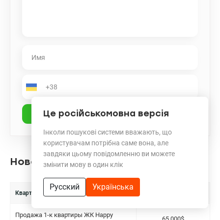
Це російськомовна версія
Інколи пошукові системи вважають, що
користувачам потрібна саме вона, але
завдяки цьому повідомленню ви можете
Новостройки на Нивках недорого
змінити мову в один клік
Русский
Українська
Квартиры в продаже
Цена
Продажа 1-к квартиры ЖК Happy
65 000$