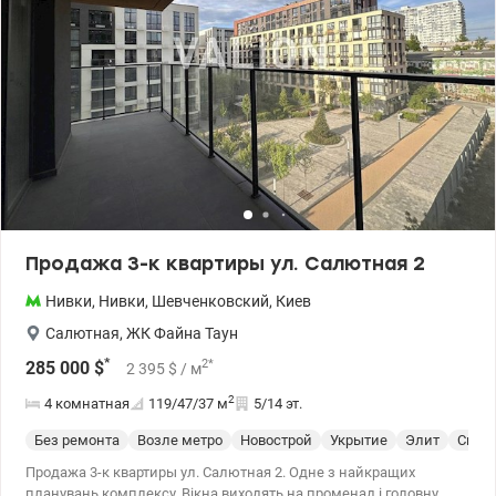
Продажа 3-к квартиры ул. Салютная 2
Нивки
,
Нивки
,
Шевченковский
,
Киев
Салютная
,
ЖК Файна Таун
*
2
*
285 000
$
2 395
$
/ м
2
4 комнатная
119/47/37
м
5/14 эт.
Без ремонта
Возле метро
Новострой
Укрытие
Элит
Спец
Продажа 3-к квартиры ул. Салютная 2. Одне з найкращих
планувань комплексу. Вікна виходять на променад і головну