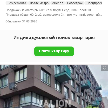
Без ремонта
Возле метро
єОселя
Новострой
Спецпроект
Продажа 2-к квартиры 60.2 кв.м по ул. Бердника Олеся 1В
Площадь общая 60, 2 м2, возле дома Сильпо, уютный, зеленый
двор, детские площадки, охрана периметра, около парк и метро, ​​
Обновлено: 31.03.2026
выезд на проспект. Развитая инфраструктура, все рядом для
комфортного проживания. 112500 у.е. Андрей 0679182169
Valion.ua/1143968
Индивидуальный поиск квартиры
Найти квартиру