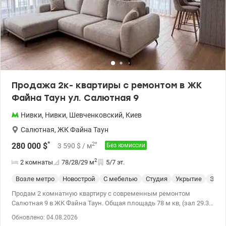
железобетонный каркас, являющийся основой конструкции
каждого здания комплекса, обеспечивает высокую прочность и
дает возможность разнообразить планировку квартир. Вокруг
жилого комплекса Файна Таун расположена развитая
инфраструктура, которая обеспечит жильцам все необходимые
сервисы для комфортной и качественной жизни. В ближайшем
окружении жителям будут доступны магазины, рестораны,
банки, образовательные учреждения, парки, зеленые зоны.
Видеонаблюдение, карточный доступ. Современное укрытие.
Продажа 2к- квартиры с ремонтом в ЖК
Паркинг. Звоните, чтобы договориться о просмотре. Цена:
Файна Таун ул. Салютная 9
335000 у.о. Валентина 0977893310 valion.ua/1117168
Нивки
,
Нивки
,
Шевченковский
,
Киев
Салютная
,
ЖК Файна Таун
*
2
*
280 000
$
3 590
$
/ м
Без комиссии
2
2 комнаты
78/28/29
м
5/7 эт.
Возле метро
Новострой
С мебелью
Студия
Укрытие
Элит
Продам 2 комнатную квартиру с современным ремонтом
Салютная 9 в ЖК Файна Таун. Общая площадь 78 м кв, (зал 29.3,
спальня 15.4, детская 12.4), кухня-студия 30 кв.м, два с/у,
Обновлено: 04.08.2026
гардеробная, прачечная, Квартира расположена на 5 этаже 7