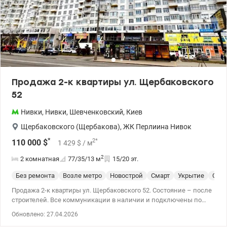
Продажа 2-к квартиры ул. Щербаковского
52
Нивки
,
Нивки
,
Шевченковский
,
Киев
Щербаковского (Щербакова)
,
ЖК Перлиина Нивок
*
2
*
110 000
$
1 429
$
/ м
2
2 комнатная
77/35/13
м
15/20 эт.
Без ремонта
Возле метро
Новострой
Смарт
Укрытие
Спе
Продажа 2-к квартиры ул. Щербаковского 52. Состояние – после
строителей. Все коммуникации в наличии и подключены по
постоянной схеме. Счетчики в наличии. Электричество
Обновлено: 27.04.2026
качественно разведено. Возможное переоборудование жилья в