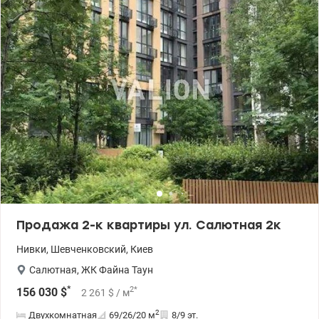
металлическая дверь, стальные радиаторы, на полу стяжка.
Дом заселён. Своя котельная, подземный паркинг, фитнес-
центр, бассейн. Вкомплексе находится отельIbis Окна выходят
во двор, на юго-восток Благодаря близости к парку и удобному
расположению, вы сможете без проблем наслаждаться
комфортной жизнью. Цена 105000 у.е. Инна 095 233 13 13
/valion.ua/ 929779
Продажа 2-к квартиры ул. Салютная 2к
Нивки
,
Шевченковский
,
Киев
Салютная
,
ЖК Файна Таун
*
2
*
156 030
$
2 261
$
/ м
2
Двухкомнатная
69/26/20
м
8/9 эт.