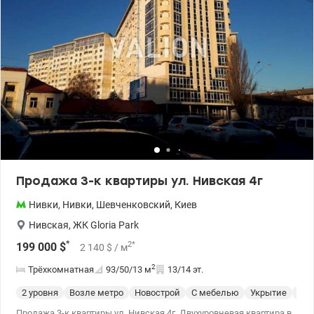
Продажа 3-к квартиры ул. Нивская 4г
Нивки
,
Нивки
,
Шевченковский
,
Киев
Нивская
,
ЖК Gloria Park
*
2
*
199 000
$
2 140
$
/ м
2
Трёхкомнатная
93/50/13
м
13/14 эт.
2 уровня
Возле метро
Новострой
С мебелью
Укрытие
Спе
Продажа 3-к квартиры ул. Нивская 4г. Двухуровневая квартира в