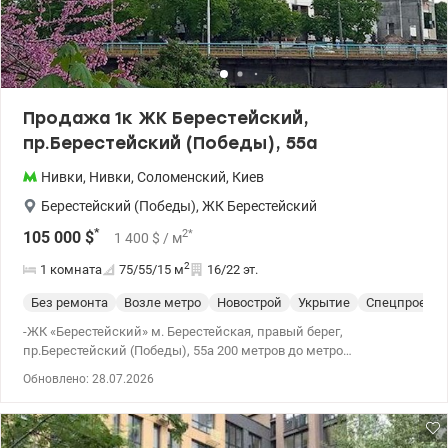
Продажа 1к ЖК Берестейский,
пр.Берестейский (Победы), 55а
Нивки
,
Нивки
,
Соломенский
,
Киев
Берестейский (Победы)
,
ЖК Берестейский
*
2
*
105 000
$
1 400
$
/ м
2
1 комната
75/55/15
м
16/22 эт.
Без ремонта
Возле метро
Новострой
Укрытие
Спецпроект
-ЖК «Берестейский» м. Берестейская, правый берег,
пр.Берестейский (Победы), 55а 200 метров до метро
Берестейская дом из красного кирпича 2018 года, 16/19,
Обновлено: 28.07.2026
75/45/15 кв.м., высота потолка 2.70. Документам более 3х лет.
Состояние - после строителей: стены – красный кирпич,
утеплены минеральной ватой, декоративной морозоустойчивой
штукатуркой. Стеклопакеты двухкамерные, входная