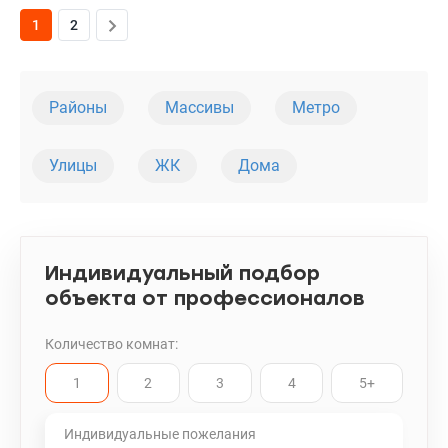
лифт. 044 200 10 80 valion.ua/1143449
1
2
Районы
Массивы
Метро
Улицы
ЖК
Дома
Индивидуальный подбор
объекта от профессионалов
Количество комнат:
1
2
3
4
5+