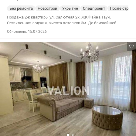
Без ремонта
Новострой
Укрытие
Спецпроект
После строит
Продажа 2-к квартиры ул. Салютная 2к. ЖК Файна Таун.
Остекленная лоджия, высота потолков 3м. До ближайшей
станции метро Нивки ехать 5 мин. на машине и общественном
Обновлено: 15.07.2026
транспорте. 044 200 10 80 valion.ua/1151542