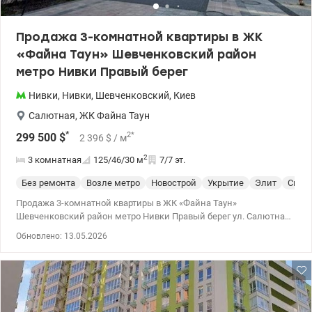
Продажа 3-комнатной квартиры в ЖК
«Файна Таун» Шевченковский район
метро Нивки Правый берег
Нивки
,
Нивки
,
Шевченковский
,
Киев
Салютная
,
ЖК Файна Таун
*
2
*
299 500
$
2 396
$
/ м
2
3 комнатная
125/46/30
м
7/7 эт.
Без ремонта
Возле метро
Новострой
Укрытие
Элит
Спец
Продажа 3-комнатной квартиры в ЖК «Файна Таун»
Шевченковский район метро Нивки Правый берег ул. Салютная,
2, дом 24 Квартира расположена в VIP-доме на 7 этаже. Общая
Обновлено: 13.05.2026
площадь 124,8 м², высота потолков 3,6 м. Планировка: 3
отдельные спальни, кухня-гостиная 29,7 м², 2 раздельных
санузла, 3 гардеробные, 1 большая лоджия, 1 балкон. Паркинг
расположен в соседнем доме. ЖК «Файна Таун» – один из
самых популярных жилых комплексов Киев, реализующий
концепцию «город в городе». Территория закрыта, охраняемая