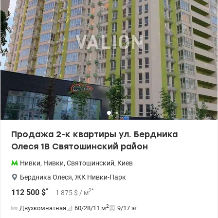
24/7, доступ — только по пропускам. На территории комплекса
есть детские и спортивные площадки, кафе, рестораны,
магазины, тренажерные залы, открытый бассейн (в летний
период), барбекю, школа-академия, детский сад, кружки и
мастерские. Рядом расположен парк Радуга. Транспортная
доступность: до метро Нивки – 5 мин на авто или
общественным транспортом или 15 мин пешком, в центр города
– около 15 мин на авто. Дом введен в эксплуатацию в 2024 году.
Оформлено право собственности. Приглашаем на просмотр
Цена: 299500у.е. Валентина 0977893310 valion.ua/1149027
Продажа 2-к квартиры ул. Бердника
Олеся 1В Святошинский район
Нивки
,
Нивки
,
Святошинский
,
Киев
Бердника Олеся
,
ЖК Нивки-Парк
*
2
*
112 500
$
1 875
$
/ м
2
Двухкомнатная
60/28/11
м
9/17 эт.