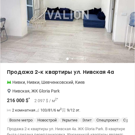
Продажа 2-к квартиры ул. Нивская 4а
Нивки
,
Нивки
,
Шевченковский
,
Киев
Нивская
,
ЖК Gloria Park
*
2
*
216 000
$
2 097
$
/ м
2
2 комнатная
103/81/6
м
9/12 эт.
Возле метро
Новострой
Укрытие
Элит
Спецпроект
С рем
Продажа 2-к квартиры ул. Нивская 4а. ЖК Gloria Park. В квартире
была сделана перепланировка. Изюминкой квартиры является