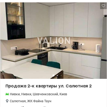
две смарт квартиры. Остановка возле дома. До метро Нивки-
пешком 15 минут. Рядом парк и озеро. 044 200 10 80
valion.ua/1147448
Продажа 2-к квартиры ул. Салютная 2
Нивки
,
Нивки
,
Шевченковский
,
Киев
Салютная
,
ЖК Файна Таун