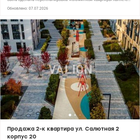
большое открытое пространство одной из комнат, более 60
Обновлено: 07.07.2026
квадратных метров, вторая комната – 20,5 квадратных метров,
автономная кухня и санузел, балкон. Квартира двухсторонняя,
окна выходят во двор и на улицу Александровская. 044 200 10 80
valion.ua/1149973
Продажа 2-к квартира ул. Салютная 2
корпус 20