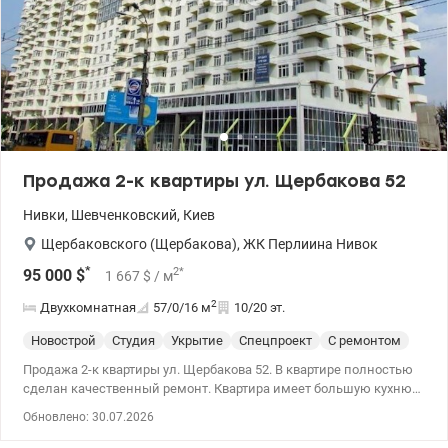
отопления при отключении света 044 200 10 80 Valion.ua/1143601
Продажа 2-к квартиры ул. Щербакова 52
Нивки
,
Шевченковский
,
Киев
Щербаковского (Щербакова)
,
ЖК Перлиина Нивок
*
2
*
95 000
$
1 667
$
/ м
2
Двухкомнатная
57/0/16
м
10/20 эт.
Новострой
Студия
Укрытие
Спецпроект
С ремонтом
Продажа 2-к квартиры ул. Щербакова 52. В квартире полностью
сделан качественный ремонт. Квартира имеет большую кухню-
студию, спальню, балкон и террасу с панорамным видом на
Обновлено: 30.07.2026
Киев. Система отопления – собственная котельная. Подземный
паркинг, лифт, гостевой паркинг, парковочное место и грузовой