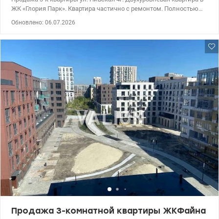
ЖК «Глория Парк». Квартира частично с ремонтом. Полностью
отремонтированы 2 комнаты, 2 санузла, лоджия: теплый пол,
Обновлено: 06.07.2026
вентиляция, встроенный шкаф, мебель, телевизоры,
кондиционеры. Одна комната, кухня и коридор - без ремонта, но
полностью разведено электричество, вода, вентиляция,
кондиционирование, установлены двери скрытого монтажа.
Кондиционеры в каждом помещении (3 комнаты и кухня),
принудительная вентиляция всей квартиры с очисткой воздуха
(установка находится на остекленной лоджии), стиральная
машина и сушильная машинка на 10 кг, посудомоечная
машинка, резервное питание, бак нагрева воды на 200л,
холодильник, индукционная батареях, управление через Apple
Home. Продается вместе со стройматериалами и рабочим
инструментом. 044 200 10 80 valion.ua/1144648
Продажа 3-комнатной квартиры ЖКФайна