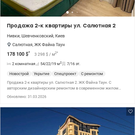
Продажа 2-к квартиры ул. Салютная 2
Нивки
,
Шевченковский
,
Киев
Салютная
,
ЖК Файна Таун
*
2
*
178 100
$
3 298
$
/ м
2
2 комнатная
54/22/19
м
7/16 эт.
Новострой
Укрытие
Спецпроект
С ремонтом
Продажа 2-к квартиры ул. Салютная 2. ЖК Файна Таун. С
авторским дизайнерским ремонтом в современном жилом
комплексе. Использованы только качественные материалы.
Обновлено: 31.03.2026
Квартира укомплектована и готова к комфортному проживанию.
044 200 10 80 valion.ua/1145220