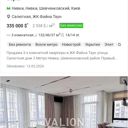
Нивки
,
Нивки
,
Шевченковский
,
Киев
Салютная
,
ЖК Файна Таун
*
2
*
335 000
$
2 538
$
/ м
Без комиссии
2
3 комнатная
132/46/37
м
14/14 эт.
Без ремонта
Возле метро
Новострой
Укрытие
Элит
Спец
Продажа 3-х комнатной квартиры в ЖК Файна Таун улица
Салютная дом 2 Метро Нивки, Шевченковский район Правый
берег Квартира находится на 14 этаже 14-ти этажного дома,
Обновлено: 13.05.2026
общей площадью 131,9 м2, количество комнат: три – 46.1м2,
кухня-гостиная 37.3м2, потолок – 3,3м, два санузла, две
гардеробные комнаты. Жилой комплекс комфорт-класса. Файна
Таун» – строящийся по проекту жилой комплекс, целью
которого является создание заполненного пространством и
солнечным светом открытого квартала с комфортной средой
для проживания. Различная этажность домов и тщательно
просчитанные расстояния между зданиями позволяют
осветить дворы солнечным светом, а также позволяют
наслаждаться живописными пейзажами жителям
максимального количества квартир. Монолитный