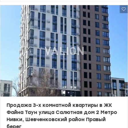
легко сделать квартиру 4-х комнатной. Общая площадь: 124,6 м²
Кухня - гостиная: 50 м² Спальни: 14,1 м², 14,3 м² и 14,8 м² 6 этаж
из 7. Удобное расположение в центре комплекса, улучшенная
входная группа (файная PLUS), близкое расположение с
паркингом и спортивной зоной. Концепция ЖК Файна Таун – это
город в городе, круглосуточная охрана, видеонаблюдение,
закрытая территория комплекса и концепция двор без машин.
На территории прекрасно развита инфраструктура: различные
спортивные зоны, зона BBQ, гимназия А+ и торговый центр. Уже
открыто два летних бассейна для взрослых и детей. Сердце
комплекса – это наш Променад – полностью
безавтомобильная, пешеходная аллея протяженностью три
километра с велодорожкой, разнообразными детскими зонами,
площадью с озером, арт-объектами и даже пешеходным
мостиком. До ближайших станций метро Нивки ехать 5 мин на
машине и общественном транспорте, а в центр 15 мин. Цена:
272800 у.е. Валентина 0977893310 Valion.ua/1132263
Продажа 3-х комнатной квартиры в ЖК
Файна Таун улица Салютная дом 2 Метро
Нивки, Шевченковский район Правый
берег