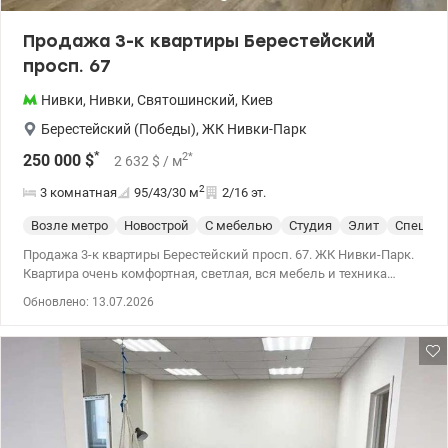
Продажа 3-к квартиры Берестейский
просп. 67
Нивки
,
Нивки
,
Святошинский
,
Киев
Берестейский (Победы)
,
ЖК Нивки-Парк
*
2
*
250 000
$
2 632
$
/ м
2
3 комнатная
95/43/30
м
2/16 эт.
Возле метро
Новострой
С мебелью
Студия
Элит
Спецпро
Продажа 3-к квартиры Берестейский просп. 67. ЖК Нивки-Парк.
Квартира очень комфортная, светлая, вся мебель и техника
новая. Дизайнерский ремонт, продуманная планировка,
Обновлено: 13.07.2026
раздельные комнаты, большая кухня вместе с гостиной (студия)
с выходом на панорамный балкон. 044 200 10 80
valion.ua/1151403