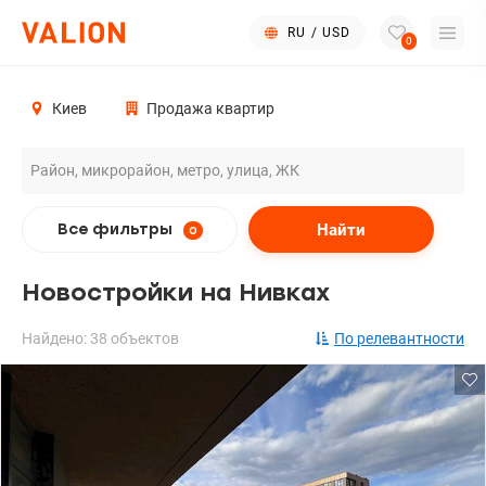
RU
/
USD
0
Киев
Продажа квартир
Найти
Все фильтры
0
Новостройки на Нивках
Найдено: 38 объектов
По релевантности