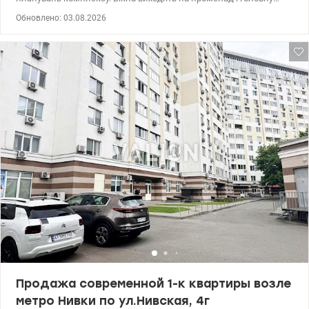
площу. Общая площадь квартиры состовляет 118 м2.
Обновлено: 03.08.2026
Расположена на комфортном 5-м этаже из 14-ти. У вартість
входить дизайн-проект в мінімалістичному стилі з усіма
специфікаціями і підбором меблів, сантехніки, освітлення,
матеріалів. Проект передбачає: кухню-вітальню з виходом на
терасу, гардеробну, гостьовий санвузол, пральню, 2 дитячих
кімнати, господарську спальню з власним санвузлом і виходом
на балкон. Без комиссии для покупателя. Цена- 285000 у.е.
Зарицкая Анастасия тел. 0994463599 valion.ua/1151661
Продажа современной 1-к квартиры возле
метро Нивки по ул.Нивская, 4г