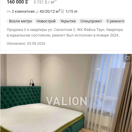
*
2
*
160 000
$
3 721
$
/ м
2
2 комнатная
43/20/12
м
1/15 эт.
Возле метро
Новострой
Укрытие
Спецпроект
С ремонтом
Продажа 2-к квартиры ул. Салютная 2. ЖК Файна Таун. Квартира
в идеальном состоянии, ремонт был исполнен в январе 2024
года. Территория ЖК полностью охраняемая, на каждом доме
Обновлено: 05.08.2026
есть камеры видеонаблюдения, бассейн, зоны отдыха. 10-15
минут пешком от метро Нивки и Святошино. Через дорогу парк
Радуга, рынок Нивки, магазины, школы, садики. 044 200 10 80
valion.ua/1146544