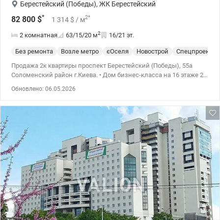
Берестейский (Победы)
,
ЖК Берестейский
*
2
*
82 800
$
1 314
$
/ м
2
2 комнатная
63/15/20
м
16/21 эт.
Без ремонта
Возле метро
єОселя
Новострой
Спецпроект
Продажа 2к квартиры проспект Берестейский (Победы), 55а
Соломенский район г.Киева. • Дом бизнес-класса на 16 этаже 21
этажного дома 2018 года. • Общая площадь 63 кв.м., кухня 20
Обновлено: 06.05.2026
кв.м. • Квартира после строителей, что дает возможность
сделать квартиру с эксклюзивной индивидуальной
планировкой. • Территория дома находится под
видеонаблюдением и охраной • Есть подземная парковая. • Дом
находится в удобном и уютном месте возле станции метро
Берестейская (1 мин пешком). • Безналичный расчет по
государственным программам Звоните. Цена 82 800 у.е. Андрей
т.0679182169 Valion.ua/1085334