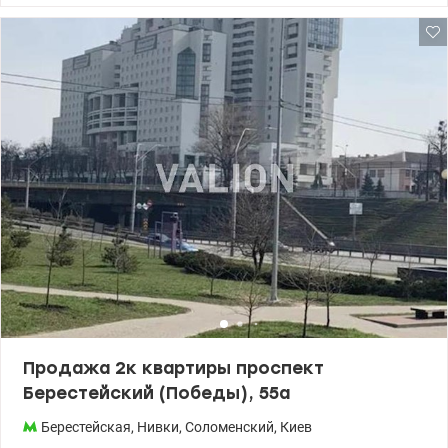
этажного дома. Встроенная кухня, бытовая техника,
меблирована. В квартире реализованы все современные
тенденции в ремонте! В доме есть паркинг/бомбоубежище ,
лифт спускается в паркинг). ЖК Файна Таун – это город в городе,
где есть полностью своя инфраструктура. Дом расположен в
зеленом оазисе, а круглосуточная охрана и закрытая территория
помогают ощущать спокойствие и безопасность. Цена 280 000
у.е. Без комиссии Светлана, тел. 096-126-02-44 valion.ua/1111284
Продажа 2к квартиры проспект
Берестейский (Победы), 55а
Берестейская
,
Нивки
,
Соломенский
,
Киев