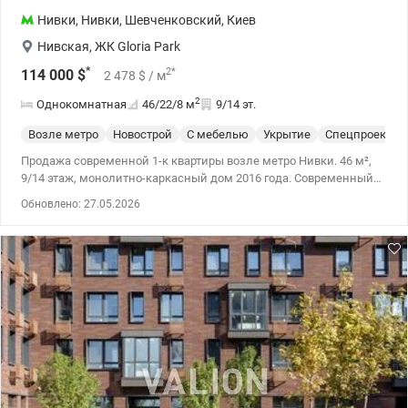
Нивки
,
Нивки
,
Шевченковский
,
Киев
Нивская
,
ЖК Gloria Park
*
2
*
114 000
$
2 478
$
/ м
2
Однокомнатная
46/22/8
м
9/14 эт.
Возле метро
Новострой
С мебелью
Укрытие
Спецпроект
Продажа современной 1-к квартиры возле метро Нивки. 46 м²,
9/14 этаж, монолитно-каркасный дом 2016 года. Современный
минималистичный ремонт, квартира полностью меблирована и
Обновлено: 27.05.2026
укомплектована техникой. Планировка: кухня-гостиная,
отдельная спальня, рабочее место, балкон, много мест для
хранения. В доме установлены солнечные батареи – при
отключениях работают лифты, вода и интернет. Закрытый двор,
подземный паркинг, детская и спортивная площадки. Рядом
Сильпо и Парк Нивки. Идеальный вариант для жизни или в
аренду. Цена 114000у.о 0509051192 Алена Valion.ua/1150353