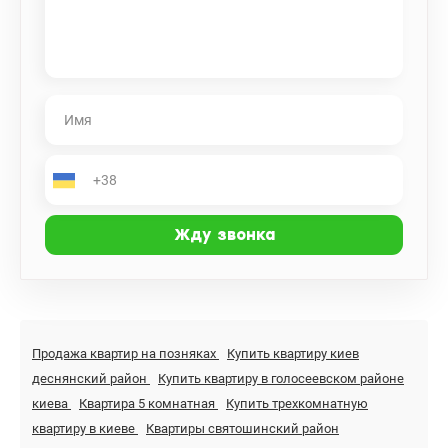
Продажа квартир на позняках
Купить квартиру киев
деснянский район
Купить квартиру в голосеевском районе
киева
Квартира 5 комнатная
Купить трехкомнатную
квартиру в киеве
Квартиры святошинский район