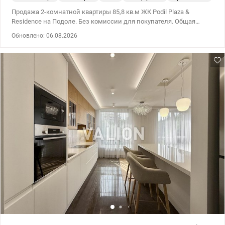
Продажа 2-комнатной квартиры 85,8 кв.м ЖК Podil Plaza &
Residence на Подоле. Без комиссии для покупателя. Общая
площадь квартиры 85,8 кв.м, жилая – 42,7 кв.м, кухня – 14,4
Обновлено: 06.08.2026
кв.м, этаж 9/23. Изысканная квартира с дизайнерским
ремонтом с применением высококачественных материалов,
мебели и сантехники. Квартира находится в центральной
секции 3, оборудована встроенной кухней и шкафами, бытовой
техникой, гардеробной комнатой, 2-мя санузлами. ЖК Podil Plaza
& Residence бизнес-класса, с собственной охраной, автономной
котельной, фитнес-клубом и спа-салоном, в доме установлен
генератор. Цена 248 000 у.е. тел. (067) 445 26 27 Евгения.
valion.ua/1127724