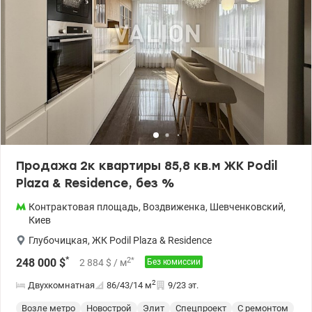
Продажа 2к квартиры 85,8 кв.м ЖК Podil
Plaza & Residence, без %
Контрактовая площадь
,
Воздвиженка
,
Шевченковский
,
Киев
Глубочицкая
,
ЖК Podil Plaza & Residence
*
2
*
248 000
$
2 884
$
/ м
Без комиссии
2
Двухкомнатная
86/43/14
м
9/23 эт.
Возле метро
Новострой
Элит
Спецпроект
С ремонтом