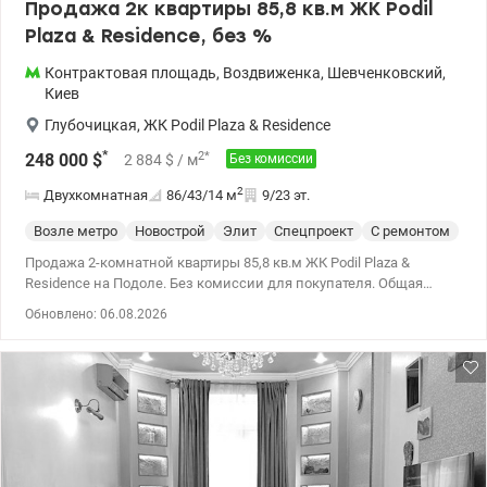
Продажа 2к квартиры 85,8 кв.м ЖК Podil
Plaza & Residence, без %
Контрактовая площадь
,
Воздвиженка
,
Шевченковский
,
Киев
Глубочицкая
,
ЖК Podil Plaza & Residence
*
2
*
248 000
$
2 884
$
/ м
Без комиссии
2
Двухкомнатная
86/43/14
м
9/23 эт.
Возле метро
Новострой
Элит
Спецпроект
С ремонтом
Продажа 2-комнатной квартиры 85,8 кв.м ЖК Podil Plaza &
Residence на Подоле. Без комиссии для покупателя. Общая
площадь квартиры 85,8 кв.м, жилая – 42,7 кв.м, кухня – 14,4
Обновлено: 06.08.2026
кв.м, этаж 9/23. Изысканная квартира с дизайнерским
ремонтом с применением высококачественных материалов,
мебели и сантехники. Квартира находится в центральной
секции 3, оборудована встроенной кухней и шкафами, бытовой
техникой, гардеробной комнатой, 2-мя санузлами. ЖК Podil Plaza
& Residence бизнес-класса, с собственной охраной, автономной
котельной, фитнес-клубом и спа-салоном, в доме установлен
генератор. Цена 248 000 у.е. тел. (067) 445 26 27 Евгения.