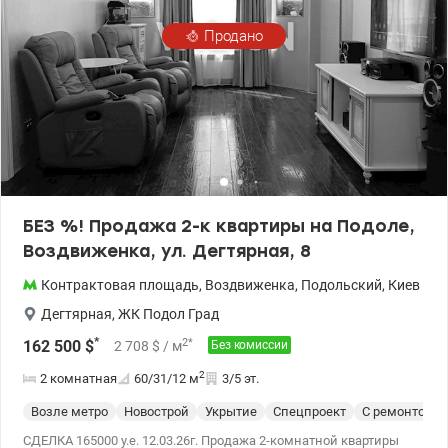
valion.ua/1127724
Продано
БЕЗ %! Продажа 2-к квартиры на Подоле,
Воздвиженка, ул. Дегтярная, 8
Контрактовая площадь
,
Воздвиженка
,
Подольский
,
Киев
Дегтярная
,
ЖК Подол Град
*
2
*
162 500
$
2 708
$
/ м
Без комиссии
2
2 комнатная
60/31/12
м
3/5 эт.
Возле метро
Новострой
Укрытие
Спецпроект
С ремонтом
СДЕЛКА 165000 у.е. 12.03.26г. Продажа 2-комнатной квартиры