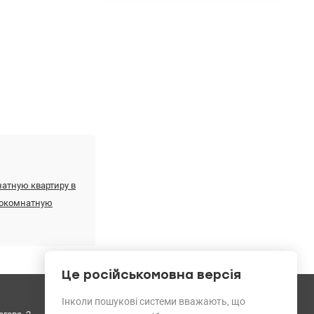
натную квартиру в
нокомнатную
Це російськомовна версія
Средний рейтинг
Інколи пошукові системи вважають, що
044 503 08 08