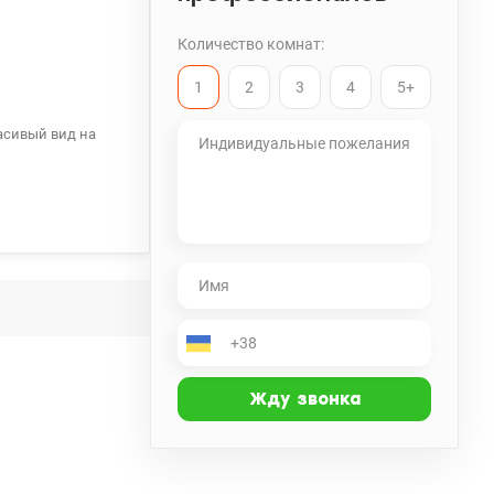
Количество комнат:
1
2
3
4
5+
расивый вид на