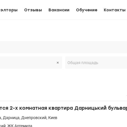
иэлторы
Отзывы
Вакансии
Обучение
Контакты
ся 2-х комнатная квартира Дарницький бульвар
а
,
Дарница
,
Днепровский
,
Киев
кий
,
ЖК Артемида