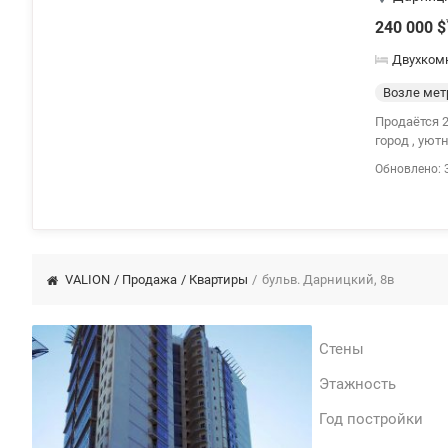
240 000
$
Двухком
Возле мет
Продаётся 2
Обновлено: 
VALION
/
Продажа
/
Квартиры
/
бульв. Дарницкий, 8в
Стены
Этажность
Год постройки