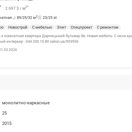
*
2
*
2 697
$
/ м
2
натная
89/25/32
м
23/25 эт.
ро
Новострой
С мебелью
Элит
Спецпроект
С ремонтом
-х комнатная квартира Дарницький бульвар 8в. Новая мебель. С окна к
город , уютный интерьер . 044 200 10 80 valion.ua/953936
31.03.2026
монолитно-каркасные
25
2015