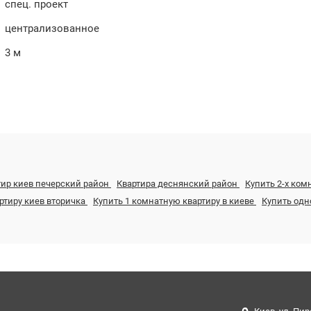
спец. проект
централизованное
3 м
тир киев печерский район
Квартира деснянский район
Купить 2-х ком
ртиру киев вторичка
Купить 1 комнатную квартиру в киеве
Купить од