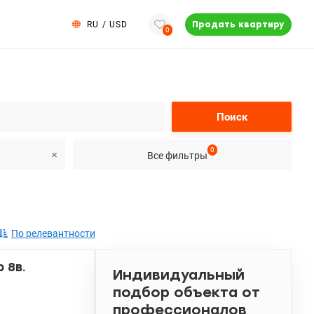
RU
/
USD
Продать квартиру
0
Поиск
0
Все фильтры
По релевантности
 8в.
Индивидуальный
подбор объекта от
профессионалов