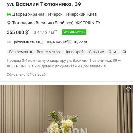
ул. Василия Тютюнника, 39
Дворец Украина
,
Печерск
,
Печерский
,
Киев
Тютюнника Василия (Барбюса)
,
ЖК TRIIINITY
*
2
*
355 000
$
3 447
$
/ м
Без комиссии
2
Трёхкомнатная
103/48/42
м
10/22 эт.
Без ремонта
Возле метро
Новострой
Укрытие
Элит
Спец
Продам 3-4 комнатную квартиру ул. Василия Тютюнника, 39 —
ЖК TRIIINITY в 2-м доме с документами Дом введен в
эксплуатацию, оформлено право собственности. 10 этаж 22
Обновлено: 04.08.2026
этажного дома премиум класса Площадь: общая - 103 м²; жилая
- 50 м²; кухня-гостиная - 42м². Планировка квартиры свободная -
3 отдельные спальни; - большая кухня-гостиная с обеденной
зоной; - 2 санузла ; . Состояние- после застройщика,
Панорамные окна Schüco - подземный паркинг, соединенный с
жилыми этажами скоростными бесшумными лифтами; -
зарядные станции для электрокаров; - надежная система
контроля доступа и видеонаблюдения по периметру; -
двухуровневый подземный паркинг на 588 мест - До метро
Дворец Украина - 7 минут пешком, Лыбидская - 12 мин,