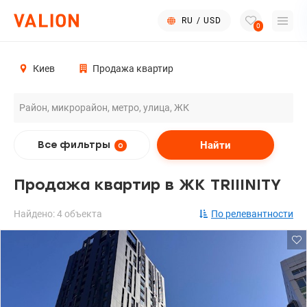
RU
/
USD
0
Киев
Продажа квартир
Найти
Все фильтры
0
Продажа квартир в ЖК TRIIINITY
Найдено: 4 объекта
По релевантности