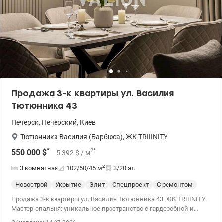
Печерская - 20 мин. – Рядом парк им. Марии Заньковецкой,
Национальный ботанический сад им. Гришка. - В пешей
доступности: супермаркеты, ТЦ Good Life, NOVUS, кафе и
рестораны. - много школ и детских садов, гимназия. Есть в
продаже паркоместо Цена 355000 у.е Без комиссии. Светлана,
тел. 096-126-02-44 valion.ua/1140613
Продажа 3-к квартиры ул. Василия
Тютюнника 43
Печерск
,
Печерский
,
Киев
Тютюнника Василия (Барбюса)
,
ЖК TRIIINITY
*
2
*
550 000
$
5 392
$
/ м
2
3 комнатная
102/50/45
м
3/20 эт.
Новострой
Укрытие
Элит
Спецпроект
С ремонтом
Продажа 3-к квартиры ул. Василия Тютюнника 43. ЖК TRIIINITY.
Мастер-спальня: уникальное пространство с гардеробной и
санузлом. Вторая спальня: отличная для детей, друзей или как