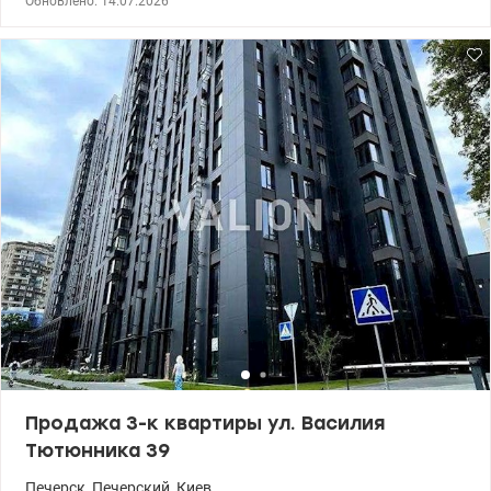
Обновлено: 14.07.2026
домашний офис. Кухня-гостиная: пространство для приятных
семейных ужинов. Два санузла: комфорт, который оценят все
члены семьи. Контроль доступа и видеонаблюдения.
Окружающая природа: парки и прогулочные скверы. 044 200 10
80 valion.ua/1151530
Продажа 3-к квартиры ул. Василия
Тютюнника 39
Печерск
,
Печерский
,
Киев