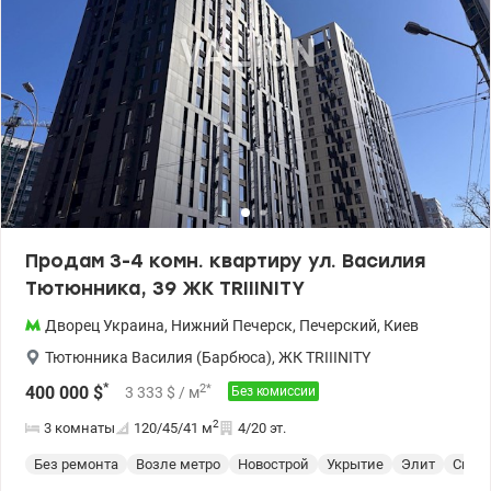
Продам 3-4 комн. квартиру ул. Василия
Тютюнника, 39 ЖК TRIIINITY
Дворец Украина
,
Нижний Печерск
,
Печерский
,
Киев
Тютюнника Василия (Барбюса)
,
ЖК TRIIINITY
*
2
*
400 000
$
3 333
$
/ м
Без комиссии
2
3 комнаты
120/45/41
м
4/20 эт.
Без ремонта
Возле метро
Новострой
Укрытие
Элит
Спец