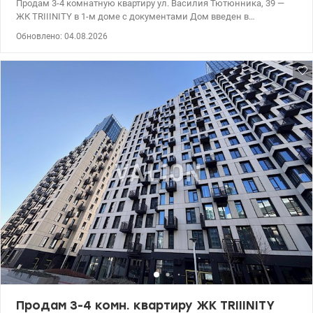
Продам 3-4 комнатную квартиру ул. Василия Тютюнника, 39 —
ЖК TRIIINITY в 1-м доме с документами Дом введен в
эксплуатацию, оформлено право собственности. 4 этаж 21
Обновлено: 04.08.2026
этажного дома премиум класса Площадь: общая - 120 м²; жилая
- 50 м²; кухня-гостиная - 45м². Планировка квартиры свободная -
3 отдельные спальни; - большая кухня-гостиная с обеденной
зоной; - 3 санузла (один из ванной, другие – с душевыми); -
хозяйственная комната/постирочная; - гардеробная; – балкон.
Состояние- после застройщика, Панорамные окна Schüco -
подземный паркинг, соединенный с жилыми этажами
скоростными бесшумными лифтами; - зарядные станции для
электрокаров; - надежная система контроля доступа и
видеонаблюдения по периметру; - двухуровневый подземный
паркинг на 588 мест - До метро Дворец Украина - 7 минут
пешком, Лыбидская - 12 мин, Печерская - 20 мин. – Рядом парк
им. Марии Заньковецкой, Национальный ботанический сад им.
Гришка. - В пешей доступности: супермаркеты, ТЦ Good Life,
NOVUS, кафе и рестораны. - много школ и детских садов,
гимназия. Цена 400 000 у.е Без комиссии. Светлана, тел. 096-126-
02-44 valion.ua/1140613
Продам 3-4 комн. квартиру ЖК TRIIINITY