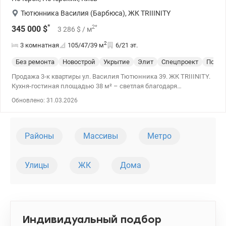
Тютюнника Василия (Барбюса)
,
ЖК TRIIINITY
*
2
*
345 000
$
3 286
$
/ м
2
3 комнатная
105/47/39
м
6/21 эт.
Без ремонта
Новострой
Укрытие
Элит
Спецпроект
После
Продажа 3-к квартиры ул. Василия Тютюнника 39. ЖК TRIIINITY.
Кухня-гостиная площадью 38 м² – светлая благодаря
панорамным окнам. Идеальное место для отдыха. В квартире
Обновлено: 31.03.2026
предусмотрены три изолированных спальни, отдельная
гардерона и мастер бедрум. Планировка комнат-раздельная.
044 200 10 80 valion.ua/1143379
Районы
Массивы
Метро
Улицы
ЖК
Дома
Индивидуальный подбор