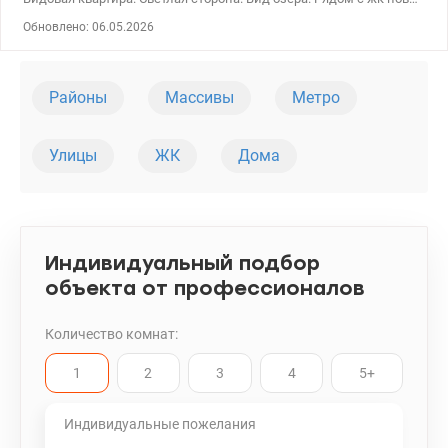
локация для горожан – озеро с хорошей набережной.
Обновлено: 06.05.2026
Великолепная транспортная развязка. 044 200 10 80
valion.ua/1069576
Районы
Массивы
Метро
Улицы
ЖК
Дома
Индивидуальный подбор
объекта от профессионалов
Количество комнат:
1
2
3
4
5+