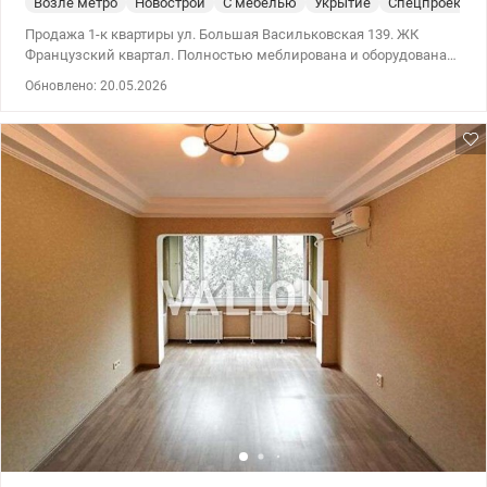
Возле метро
Новострой
С мебелью
Укрытие
Спецпроект
Продажа 1-к квартиры ул. Большая Васильковская 139. ЖК
Французский квартал. Полностью меблирована и оборудована
современной бытовой техникой. Уютная терраса для отдыха.
Обновлено: 20.05.2026
Высокоскоростной интернет и кабельное ТВ. Закрытая
территория с круглосуточной охраной и видеонаблюдением
Ландшафтный дизайн с аллеями для прогулок и зонами
отдыха. 044 200 10 80 valion.ua/1149169