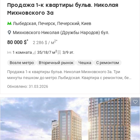
Продажа 1-к квартиры бульв. Николая
Михновского 3а
Лыбедская
,
Печерск
,
Печерский
,
Киев
Михновского Николая (Дружбы Народов) бул.
*
2
*
80 000
$
2 286
$
/ м
2
1 комната
35/18/7
м
3/9 эт.
Возле метро
Вторичный рынок
Чешка
С ремонтом
Продажа 1-к квартиры бульв. Николая Михновского 3а. Три
минуты пешком до метро Лыбидская. Квартира с ремонтом, без
перепланировки. Кухня встроена и оборудована фирменной
Обновлено: 31.03.2026
кухонной техникой. Ванная и санузел объединены и оснащены
качественной сантехникой. Установлены счетчики воды, газа,
электричества. Установлены новые биметаллические
радиаторные батареи. 044 200 10 80 valion.ua/1124896