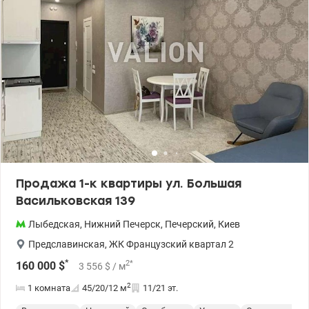
Продажа 1-к квартиры ул. Большая
Васильковская 139
Лыбедская
,
Нижний Печерск
,
Печерский
,
Киев
Предславинская
,
ЖК Французский квартал 2
*
2
*
160 000
$
3 556
$
/ м
2
1 комната
45/20/12
м
11/21 эт.