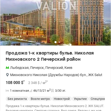
Продажа 1-к квартиры бульв. Николая
Михновского 2 Печерский район
Лыбедская
,
Печерск
,
Печерский
,
Киев
Михновского Николая (Дружбы Народов) бул.
,
ЖК Salut
*
2
*
108 000
$
2 348
$
/ м
2
1 комнатная
46/13/21
м
3/30 эт.
Без ремонта
Возле метро
Новострой
Укрытие
Спецпроект
Продажа 1-к квартиры бульв. Николая Михновского 2. ЖК SALUT.
Видовая квартира. Светлая сторона. Вид озера. Рядом с жк новая