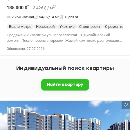
*
2
*
185 000
$
3 426
$
/ м
2
2 комнатная
54/32/14
м
18/23 эт.
Возле метро
Новострой
Укрытие
Спецпроект
С ремонтом
Продажа 2-к квартири ул. Голосеевская 13. Дизайнерский
ремонт. После перепланировки. Жилой комплекс расположен
рядом с Голосеевским парком – 5 минут пешком. Рядом школа
Обновлено: 27.07.2026
и детский сад. Рядом крытый паркинг со свободными местами.
044 200 10 80 valion.ua/1149615
Индивидуальный поиск квартиры
Найти квартиру