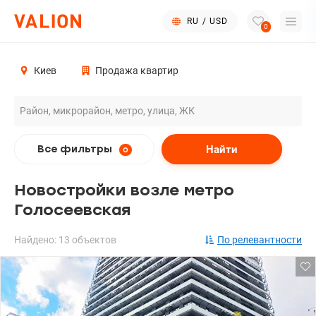
RU
/
USD
0
Киев
Продажа квартир
Найти
Все фильтры
0
Новостройки возле метро
Голосеевская
Найдено: 13 объектов
По релевантности