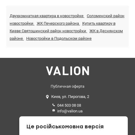
Двухкомнатная квартира в новостройке
Соломенский район
новостройки
ЖК Печерского района
Купить квартиру в
Киеве Святошинский район новостройки
ЖК в Деснянском
районе
Новостройки в Подольском районе
Публичная оферта
Киев, ул. Пирогова, 2
044 503 08 08
info@valion.ua
Средний рейтинг
Це російськомовна версія
4.89 из 5 звезд. 199 отзывов