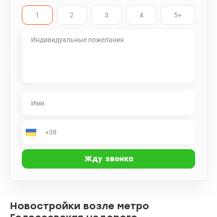
коммунальные платежи Вся развитая инфраструктура ЖК
1
2
3
4
5+
Голосеево к Вашим услугам: гостевой, наземный, подземный и
многоуровневый паркинги, КМДШ, детский сад, с/м Novus,
магазины, кафе и кофейни, салоны красоты, фитнес-клуб,
аптеки, стоматологии, мед.центр и т.д. . дом. Рядом
Голосеевский парк с озерами, станции метро Голосеевская и
Демеевская – 7 минут ходьбы Квартира свободна и полностью
готова для заселения Объект заслуживает Вашего внимания,
прекрасное место для жизни, рекомендую! Приглашаю на
просмотр в удобное для Вас время, по предварительной
договоренности Цена 99 000 у.е. без комиссии для Покупателя
(095) 792-03-77, Роман Бабенко; valion.ua/1077110/
Новостройки возле метро