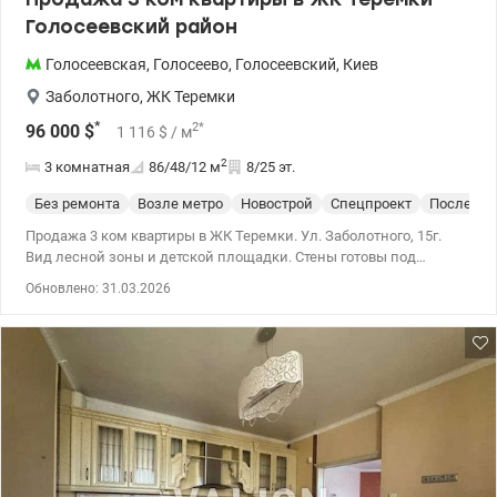
Голосеевский район
Голосеевская
,
Голосеево
,
Голосеевский
,
Киев
Заболотного
,
ЖК Теремки
*
2
*
96 000
$
1 116
$
/ м
2
3 комнатная
86/48/12
м
8/25 эт.
Без ремонта
Возле метро
Новострой
Спецпроект
После ст
Продажа 3 ком квартиры в ЖК Теремки. Ул. Заболотного, 15г.
Вид лесной зоны и детской площадки. Стены готовы под
покраску или поклейку обоев. 3 отдельные комнаты и кухня, 2
Обновлено: 31.03.2026
санузла. Счетчик воды и тепла. Совсем рядом Голосеевский
лес, недалеко от парка ВДНХ, парка Феофания. 044 200 10 80
valion.ua/1127132