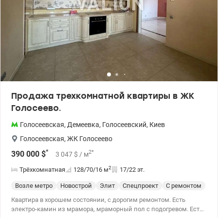
Продажа трехкомнатной квартиры в ЖК
Голосеево.
Голосеевская
,
Демеевка
,
Голосеевский
,
Киев
Голосеевская
,
ЖК Голосеево
*
2
*
390 000
$
3 047
$
/ м
2
Трёхкомнатная
128/70/16
м
17/22 эт.
Возле метро
Новострой
Элит
Спецпроект
С ремонтом
Квартира в хорошем состоянии, с дорогим ремонтом. Есть
электро-камин из мрамора, мраморный пол с подогревом. Есть