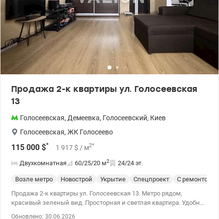
valion.ua/1042092
Продажа 2-к квартиры ул. Голосеевская
13
Голосеевская
,
Демеевка
,
Голосеевский
,
Киев
Голосеевская
,
ЖК Голосеево
*
2
*
115 000
$
1 917
$
/ м
2
Двухкомнатная
60/25/20
м
24/24 эт.
Возле метро
Новострой
Укрытие
Спецпроект
С ремонтом
Продажа 2-к квартиры ул. Голосеевская 13. Метро рядом,
красивый зеленый вид. Просторная и светлая квартира. Удобная
транспортная развязка и быстрый доступ в центр города. Рядом
Обновлено: 30.06.2026