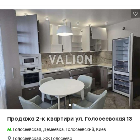
школы, сады, спортзалы, кафе, медицинские заведения,
супермаркеты, ТРЦ, фитнес-клубы. Зелёная зона с озерами для
прогулок и спорта. 044 200 10 80 valion.ua/1150007
Продажа 2-к квартири ул. Голосеевская 13
Голосеевская
,
Демеевка
,
Голосеевский
,
Киев
Голосеевская
,
ЖК Голосеево