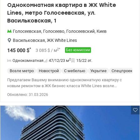
Однокомнатная квартира в ЖК White
Lines, метро Голосеевская, ул.
Васильковская, 1
Голосеевская
,
Голосеево
,
Голосеевский
,
Киев
Васильковская
,
ЖК White Lines
*
2
*
145 000
$
3 085
$
/ м
Без комиссии
2
Однокомнатная
47/12/23
м
15/22 эт.
Возле метро
Новострой
С мебелью
Укрытие
Спецпроект
Предлагаем Вашему вниманию однокомнатную квартиру с
новым ремонтом в ЖК бизнес класса White Lines возле
Голосеевского парка. ЖК имеет внутренний закрытый двор и
Обновлено: 31.03.2026
торгово-развлекательный центр с собственным фитнес-клубом
и бассейном- минутка на лифте – и Вы на тренировке. А также с
кинотеатром, ресторанами, супермаркетом, бутиками и детским
садиком, что позволяет рационально использовать время.
Крыша стилобатной части White Lines – это собственный парк
размером 1 гектар с детской и спортивной площадками,
местами для отдыха и прогулок на свежем воздухе.
Коммерческая и жилая зоны будут разграничены для комфорта