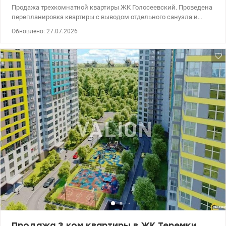
Продажа трехкомнатной квартиры ЖК Голосеевский. Проведена
перепланировка квартиры с выводом отдельного санузла и
гардеробной в спальне. Вторая спальня рассчитывалась под
Обновлено: 27.07.2026
детскую. Также обустроен амбар для хранения вещей при входе.
В гостиной осуществлена ​​перепланировка под большую кухню
студию. Есть дизайн-проект, реализуемый или возможность
подкорректировать на данном этапе работ под себя, при
взаимодействии с дизайнером. В настоящее время в квартире
проведены все черновые работы (проведены электричество,
трубы и сантехнические узлы, выводы под кондиционеры во
всех комнатах) 044 200 10 80 Valion.ua/1147688
Продажа 3 ком квартиры в ЖК Теремки