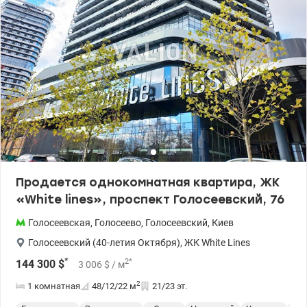
Продается однокомнатная квартира, ЖК
«White lines», проспект Голосеевский, 76
Голосеевская
,
Голосеево
,
Голосеевский
,
Киев
Голосеевский (40-летия Октября)
,
ЖК White Lines
*
2
*
144 300
$
3 006
$
/ м
2
1 комнатная
48/12/22
м
21/23 эт.