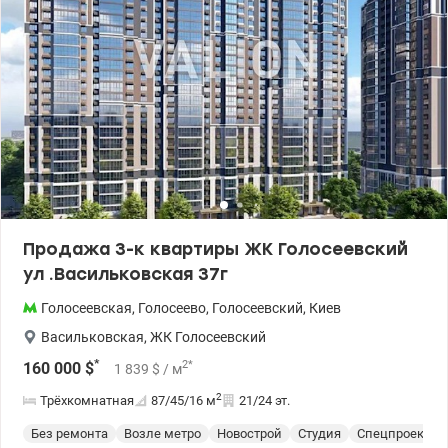
Продажа 3-к квартиры ЖК Голосеевский
ул .Васильковская 37г
Голосеевская
,
Голосеево
,
Голосеевский
,
Киев
Васильковская
,
ЖК Голосеевский
*
2
*
160 000
$
1 839
$
/ м
2
Трёхкомнатная
87/45/16
м
21/24 эт.
Без ремонта
Возле метро
Новострой
Студия
Спецпроект