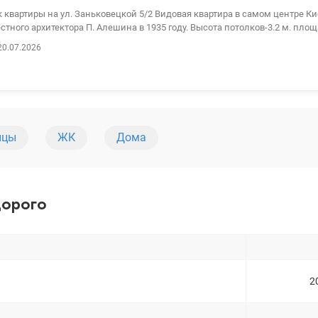
квартиры на ул. Заньковецкой 5/2 Видовая квартира в самом центре Киева Стали
стного архитектора П. Алешина в 1935 году. Высота потолков-3.2 м. площа
ен – кирпич, зимой тепло, летом – даже прохладно, благодаря толстом
20.07.2026
ранения вещей есть три встроенных шкафа. Ванная комната оснащена д
ть два видовых балкона. комфортный внутренний двор, где есть площадк
твенная парковка для авто. В 2 минутах от дома метро Крещатик и 5 ми
и. 044 200 10 80 Valion.ua/1139276
ицы
ЖК
Дома
дорого
2