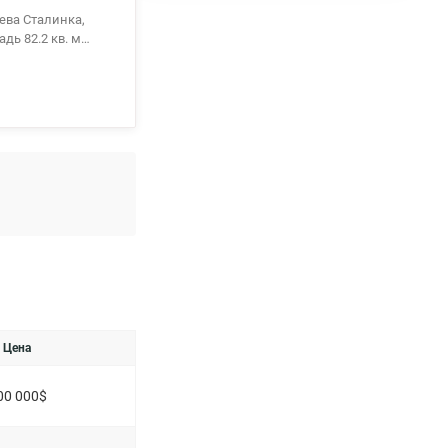
нка,
дь 82.2 кв. м
у слою стен. Для
ушевой кабиной и
а для выгула
нут Майдан
Цена
00 000$