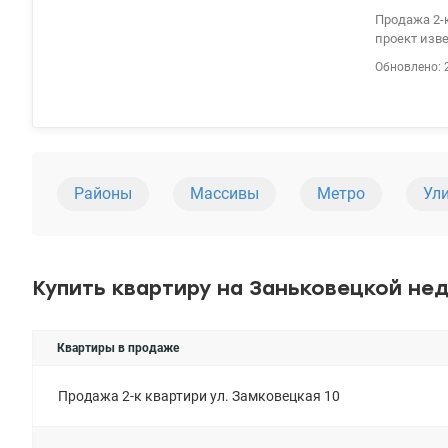
Продажа 2-к 
проект изве
Материал ст
Обновлено: 
удобства х
ванной. Ес
собак. собс
Незалежност
Районы
Массивы
Метро
Ул
Купить квартиру на Заньковецкой не
Квартиры в продаже
Продажа 2-к квартири ул. Замковецкая 10