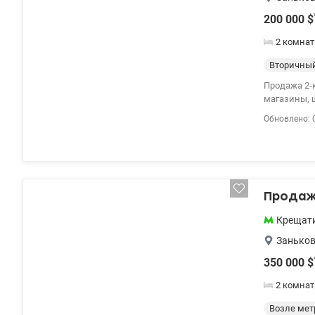
200 000
$
2 комнат
Вторичны
Продажа 2-к
магазины, ш
Обновлено: 
Продажа
Крещат
Занько
350 000
$
2 комнат
Возле мет