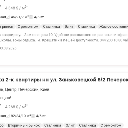
*
2
*
4 348
$
/ м
2
ная
46/21/7
м
4/6 эт.
й рынок
С ремонтом
Сталинка
Элит
Сталинка
Жилое состоян
 квартири ул. Замковецкая 10. Удобное расположение, развитая инфрас
колы, зоны отдыха., м. Крещатик в пешей доступности. 044 200 10 80 val
03.08.2026
 2-к квартиры на ул. Заньковецкой 5/2 Печерс
ик
,
Центр
,
Печерский
,
Киев
вецкой
*
2
*
4 268
$
/ м
2
ная
82/34/10
м
4/6 эт.
ро
Вторичный рынок
Сталинка
Элит
Сталинка
С ремонтом