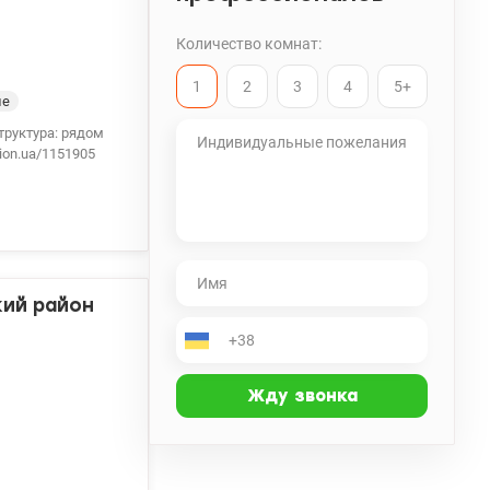
Количество комнат:
1
2
3
4
5+
ие
труктура: рядом
ion.ua/1151905
кий район