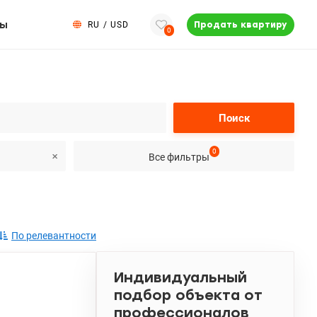
ты
RU
/
USD
Продать квартиру
0
Поиск
0
Все фильтры
По релевантности
Индивидуальный
подбор объекта от
профессионалов